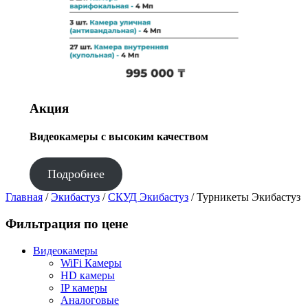
Акция
Видеокамеры с высоким качеством
Подробнее
Главная
/
Экибастуз
/
СКУД Экибастуз
/ Турникеты Экибастуз
Фильтрация по цене
Видеокамеры
WiFi Камеры
HD камеры
IP камеры
Аналоговые