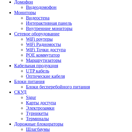
Домофон
Видеодомофон
Мониторы
Видеостена
Интерактивная панель
Внутренние мониторы
Сетевое оборудование
WiFi роутеры
WiFi Радиомосты
WiFi Точки доступа
POE коммутатор
Маршрутизаторы
Кабельная продукция
UTP кабель
Оптические кабеля
Блоки питания
Блоки бесперебойного питания
СКУД
Sigur
Карты доступа
Электрозамки
Турникеты
Терминалы
Дорожные блокираторы
Шлагбаумы