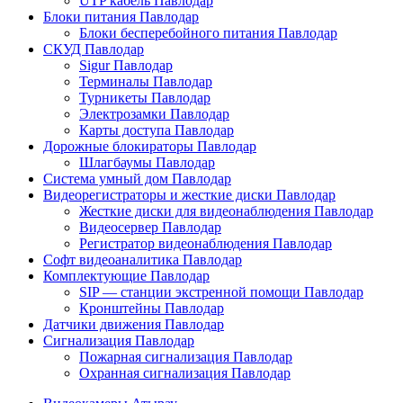
UTP кабель Павлодар
Блоки питания Павлодар
Блоки бесперебойного питания Павлодар
СКУД Павлодар
Sigur Павлодар
Терминалы Павлодар
Турникеты Павлодар
Электрозамки Павлодар
Карты доступа Павлодар
Дорожные блокираторы Павлодар
Шлагбаумы Павлодар
Система умный дом Павлодар
Видеорегистраторы и жесткие диски Павлодар
Жесткие диски для видеонаблюдения Павлодар
Видеосервер Павлодар
Регистратор видеонаблюдения Павлодар
Софт видеоаналитика Павлодар
Комплектующие Павлодар
SIP — станции экстренной помощи Павлодар
Кронштейны Павлодар
Датчики движения Павлодар
Сигнализация Павлодар
Пожарная сигнализация Павлодар
Охранная сигнализация Павлодар