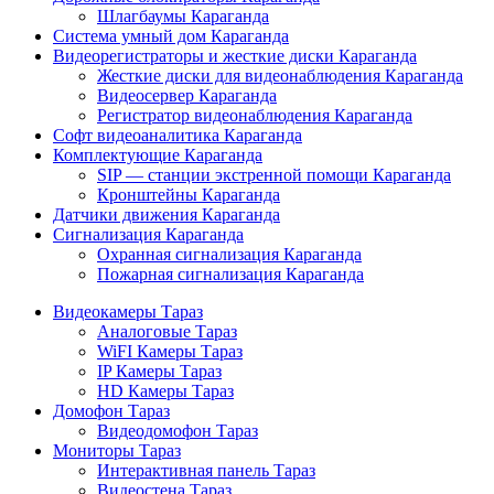
Шлагбаумы Караганда
Система умный дом Караганда
Видеорегистраторы и жесткие диски Караганда
Жесткие диски для видеонаблюдения Караганда
Видеосервер Караганда
Регистратор видеонаблюдения Караганда
Софт видеоаналитика Караганда
Комплектующие Караганда
SIP — станции экстренной помощи Караганда
Кронштейны Караганда
Датчики движения Караганда
Сигнализация Караганда
Охранная сигнализация Караганда
Пожарная сигнализация Караганда
Видеокамеры Тараз
Аналоговые Тараз
WiFI Камеры Тараз
IP Камеры Тараз
HD Камеры Тараз
Домофон Тараз
Видеодомофон Тараз
Мониторы Тараз
Интерактивная панель Тараз
Видеостена Тараз