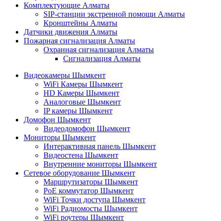
Комплектующие Алматы
SIP-станции экстренной помощи Алматы
Кронштейны Алматы
Датчики движения Алматы
Пожарная сигнализация Алматы
Охранная сигнализация Алматы
Сигнализация Алматы
Видеокамеры Шымкент
WiFi Камеры Шымкент
HD Камеры Шымкент
Аналоговые Шымкент
IP камеры Шымкент
Домофон Шымкент
Видеодомофон Шымкент
Мониторы Шымкент
Интерактивная панель Шымкент
Видеостена Шымкент
Внутренние мониторы Шымкент
Сетевое оборудование Шымкент
Маршрутизаторы Шымкент
PoE коммутатор Шымкент
WiFi Точки доступа Шымкент
WiFi Радиомосты Шымкент
WiFi роутеры Шымкент