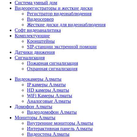
Cистема умный дом
Видеорегистраторы и жесткие диски
Регистратор видеонаблюдения
Видеосервер
Жесткие диски для видеонаблюдения
Софт видеоаналитика
Комплектующие
Кронштейны
SIP-станции экстренной помощи
Датчики движения
Сигнализация
Пожарная сигнализация
Охранная сигнализация
Видеокамеры Алматы
IP камеры Алматы
HD камеры Алматы
WiFi Камеры Алматы
Аналоговые Алматы
Домофон Алматы
Видеодомофон Алматы
Мониторы Алматы
Внутренние мониторы Алматы
Интерактивная панель Алматы
Видеостена Алматы