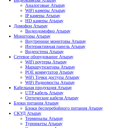
Видеокамеры Атырау
Аналоговые Атырау
WiFi камеры Атырау
IP камеры Атырау
HD камеры Атырау
Домофон Атырау
Видеодомофно Атырау
Мониторы Атырау
Внутренние мониторы Атырау
Интерактивная панель Атырау
Видеостена Атырау
Сетевое оборудование Атырау
WiFi роутеры Атырау
Маршрутизаторы Атырау
POE коммутатор Атырау
WiFi Точки доступа Атырау
WiFi Радиомосты Атырау
Кабельная продукция Атырау
UTP кабель Атырау
Оптические кабеля Атырау
Блоки питания Атырау
Блоки бесперебойного питания Атырау
СКУД Атырау
Терминалы Атырау
Турникеты Атырау