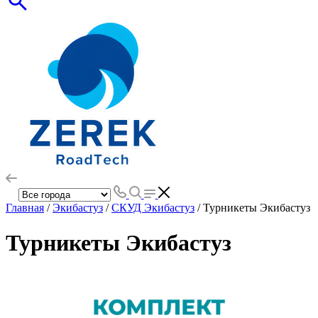
Главная
/
Экибастуз
/
СКУД Экибастуз
/ Турникеты Экибастуз
Турникеты Экибастуз