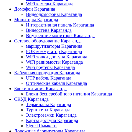
WiFi камеры Караганда
Домофон Караганда
Видеодомофоны Караганда
Мониторы Караганда
Интерактивная панель Караганда
Видеостена Караганда
Внутренние мониторы Караганда
Сетевое оборудование Караганда
маршрутизаторы Караганда
POE коммутатор Караганда
WiFi точки доступа Караганда
WiFi радиомосты Караганда
WiFi роутеры Караганда
Кабельная продукция Караганда
UTP кабель Караганда
Оптические кабеля Караганда
Блоки питания Караганда
Блоки бесперебойного питания Караганда
СКУД Караганда
Терминалы Караганда
Турникеты Караганда
Электрозамки Караганда
Карты доступа Караганда
Sigur Шымкент
Дорожные блокираторы Караганда