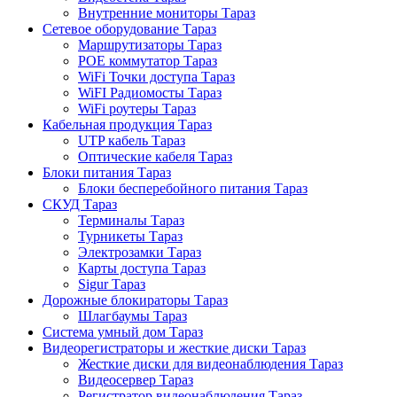
Внутренние мониторы Тараз
Сетевое оборудование Тараз
Маршрутизаторы Тараз
POE коммутатор Тараз
WiFi Точки доступа Тараз
WiFI Радиомосты Тараз
WiFi роутеры Тараз
Кабельная продукция Тараз
UTP кабель Тараз
Оптические кабеля Тараз
Блоки питания Тараз
Блоки бесперебойного питания Тараз
СКУД Тараз
Терминалы Тараз
Турникеты Тараз
Электрозамки Тараз
Карты доступа Тараз
Sigur Тараз
Дорожные блокираторы Тараз
Шлагбаумы Тараз
Система умный дом Тараз
Видеорегистраторы и жесткие диски Тараз
Жесткие диски для видеонаблюдения Тараз
Видеосервер Тараз
Регистратор видеонаблюдения Тараз