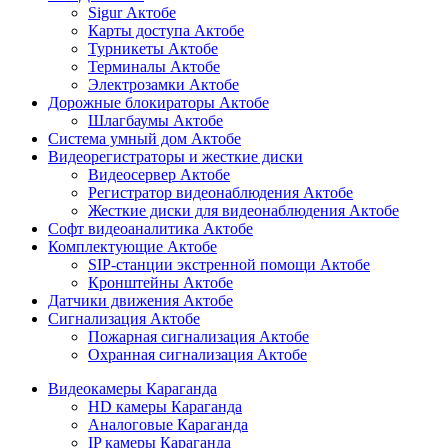
Sigur Актобе
Карты доступа Актобе
Турникеты Актобе
Терминалы Актобе
Электрозамки Актобе
Дорожные блокираторы Актобе
Шлагбаумы Актобе
Система умный дом Актобе
Видеорегистраторы и жесткие диски
Видеосервер Актобе
Регистратор видеонаблюдения Актобе
Жесткие диски для видеонаблюдения Актобе
Софт видеоаналитика Актобе
Комплектующие Актобе
SIP-станции экстренной помощи Актобе
Кронштейны Актобе
Датчики движения Актобе
Сигнализация Актобе
Пожарная сигнализация Актобе
Охранная сигнализация Актобе
Видеокамеры Караганда
HD камеры Караганда
Аналоговые Караганда
IP камеры Караганда