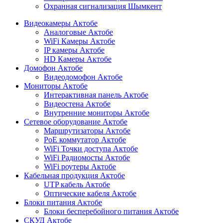
Охранная сигнализация Шымкент
Видеокамеры Актобе
Аналоговые Актобе
WiFi Камеры Актобе
IP камеры Актобе
HD Камеры Актобе
Домофон Актобе
Видеодомофон Актобе
Мониторы Актобе
Интерактивная панель Актобе
Видеостена Актобе
Внутренние мониторы Актобе
Сетевое оборудование Актобе
Маршрутизаторы Актобе
PoE коммутатор Актобе
WiFi Точки доступа Актобе
WiFi Радиомосты Актобе
WiFi роутеры Актобе
Кабельная продукция Актобе
UTP кабель Актобе
Оптические кабеля Актобе
Блоки питания Актобе
Блоки бесперебойного питания Актобе
СКУД Актобе