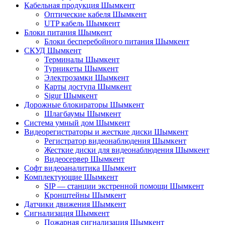
Кабельная продукция Шымкент
Оптические кабеля Шымкент
UTP кабель Шымкент
Блоки питания Шымкент
Блоки бесперебойного питания Шымкент
СКУД Шымкент
Терминалы Шымкент
Турникеты Шымкент
Электрозамки Шымкент
Карты доступа Шымкент
Sigur Шымкент
Дорожные блокираторы Шымкент
Шлагбаумы Шымкент
Система умный дом Шымкент
Видеорегистраторы и жесткие диски Шымкент
Регистратор видеонаблюдения Шымкент
Жесткие диски для видеонаблюдения Шымкент
Видеосервер Шымкент
Софт видеоаналитика Шымкент
Комплектующие Шымкент
SIP — станции экстренной помощи Шымкент
Кронштейны Шымкент
Датчики движения Шымкент
Сигнализация Шымкент
Пожарная сигнализация Шымкент