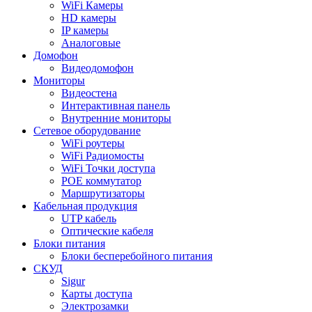
WiFi Камеры
HD камеры
IP камеры
Аналоговые
Домофон
Видеодомофон
Мониторы
Видеостена
Интерактивная панель
Внутренние мониторы
Сетевое оборудование
WiFi роутеры
WiFi Радиомосты
WiFi Точки доступа
POE коммутатор
Маршрутизаторы
Кабельная продукция
UTP кабель
Оптические кабеля
Блоки питания
Блоки бесперебойного питания
СКУД
Sigur
Карты доступа
Электрозамки