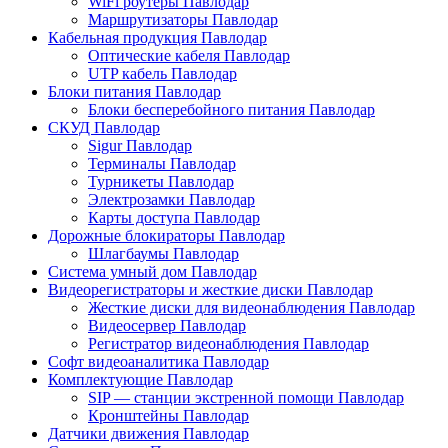
WiFi роутеры Павлодар
Маршрутизаторы Павлодар
Кабельная продукция Павлодар
Оптические кабеля Павлодар
UTP кабель Павлодар
Блоки питания Павлодар
Блоки бесперебойного питания Павлодар
СКУД Павлодар
Sigur Павлодар
Терминалы Павлодар
Турникеты Павлодар
Электрозамки Павлодар
Карты доступа Павлодар
Дорожные блокираторы Павлодар
Шлагбаумы Павлодар
Система умный дом Павлодар
Видеорегистраторы и жесткие диски Павлодар
Жесткие диски для видеонаблюдения Павлодар
Видеосервер Павлодар
Регистратор видеонаблюдения Павлодар
Софт видеоаналитика Павлодар
Комплектующие Павлодар
SIP — станции экстренной помощи Павлодар
Кронштейны Павлодар
Датчики движения Павлодар