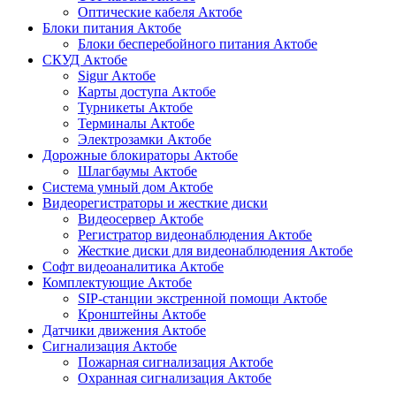
Оптические кабеля Актобе
Блоки питания Актобе
Блоки бесперебойного питания Актобе
СКУД Актобе
Sigur Актобе
Карты доступа Актобе
Турникеты Актобе
Терминалы Актобе
Электрозамки Актобе
Дорожные блокираторы Актобе
Шлагбаумы Актобе
Система умный дом Актобе
Видеорегистраторы и жесткие диски
Видеосервер Актобе
Регистратор видеонаблюдения Актобе
Жесткие диски для видеонаблюдения Актобе
Софт видеоаналитика Актобе
Комплектующие Актобе
SIP-станции экстренной помощи Актобе
Кронштейны Актобе
Датчики движения Актобе
Сигнализация Актобе
Пожарная сигнализация Актобе
Охранная сигнализация Актобе