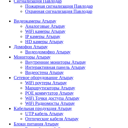
Сигнализация Павлодар
Пожарная сигнализация Павлодар
Охранная сигнализация Павлодар
Видеокамеры Атырау
Аналоговые Атырау
WiFi камеры Атырау
IP камеры Атырау
HD камеры Атырау
Домофон Атырау
Видеодомофно Атырау
Мониторы Атырау
Внутренние мониторы Атырау
Интерактивная панель Атырау
Видеостена Атырау
Сетевое оборудование Атырау
WiFi роутеры Атырау
Маршрутизаторы Атырау
POE коммутатор Атырау
WiFi Точки доступа Атырау
WiFi Радиомосты Атырау
Кабельная продукция Атырау
UTP кабель Атырау
Оптические кабеля Атырау
Блоки питания Атырау