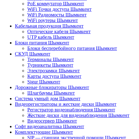
PoE коммутатор Шымкент
WiFi Точки доступа Шымкент
WiFi Радиомосты Шымкент
WiFi роутеры Шымкент
Кабельная продукция Шымкент
Оптические кабеля Шымкент
UTP кабель Шымкент
Блоки питания Шымкент
Блоки бесперебойного питания Шымкент
СКУД Шымкент
Терминалы Шымкент
Турникеты Шымкент
Электрозамки Шымкент
Карты доступа Шымкент
Sigur Шымкент
Дорожные блокираторы Шымкент
Шлагбаумы Шымкент
Система умный дом Шымкент
Видеорегистраторы и жесткие диски Шымкент
Регистратор видеонаблюдения Шымкент
Жесткие диски для видеонаблюдения Шымкент
Видеосервер Шымкент
Софт видеоаналитика Шымкент
Комплектующие Шымкент
SIP — станции экстренной помощи Шымкент