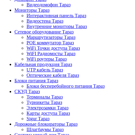
Видеодомофон Тараз
Мониторы Тараз
Интерактивная панель Тараз
Видеостена Тараз
Внутренние мониторы Тараз
Сетевое оборудование Тараз
Маршрутизаторы Тараз
POE коммутатор Тараз
WiFi Точки доступа Тараз
WiFI Радиомосты Тараз
WiFi роутеры Тараз
Кабельная продукция Тараз
UTP кабель Тараз
Оптические кабеля Тараз
Блоки питания Тараз
Блоки бесперебойного питания Тараз
СКУД Тараз
Терминалы Тараз
Турникеты Тараз
Электрозамки Тараз
Карты доступа Тараз
Sigur Тараз
Дорожные блокираторы Тараз
Шлагбаумы Тараз
Система умный дом Тараз