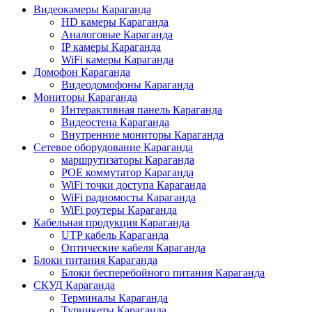
Видеокамеры Караганда
HD камеры Караганда
Аналоговые Караганда
IP камеры Караганда
WiFi камеры Караганда
Домофон Караганда
Видеодомофоны Караганда
Мониторы Караганда
Интерактивная панель Караганда
Видеостена Караганда
Внутренние мониторы Караганда
Сетевое оборудование Караганда
маршрутизаторы Караганда
POE коммутатор Караганда
WiFi точки доступа Караганда
WiFi радиомосты Караганда
WiFi роутеры Караганда
Кабельная продукция Караганда
UTP кабель Караганда
Оптические кабеля Караганда
Блоки питания Караганда
Блоки бесперебойного питания Караганда
СКУД Караганда
Терминалы Караганда
Турникеты Караганда