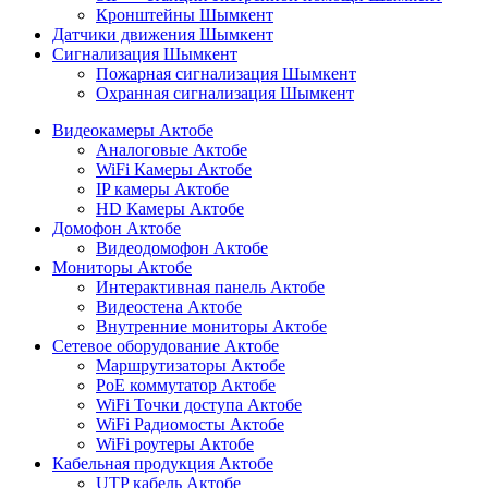
Кронштейны Шымкент
Датчики движения Шымкент
Сигнализация Шымкент
Пожарная сигнализация Шымкент
Охранная сигнализация Шымкент
Видеокамеры Актобе
Аналоговые Актобе
WiFi Камеры Актобе
IP камеры Актобе
HD Камеры Актобе
Домофон Актобе
Видеодомофон Актобе
Мониторы Актобе
Интерактивная панель Актобе
Видеостена Актобе
Внутренние мониторы Актобе
Сетевое оборудование Актобе
Маршрутизаторы Актобе
PoE коммутатор Актобе
WiFi Точки доступа Актобе
WiFi Радиомосты Актобе
WiFi роутеры Актобе
Кабельная продукция Актобе
UTP кабель Актобе