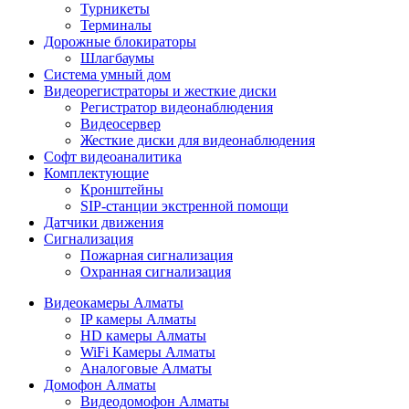
Турникеты
Терминалы
Дорожные блокираторы
Шлагбаумы
Cистема умный дом
Видеорегистраторы и жесткие диски
Регистратор видеонаблюдения
Видеосервер
Жесткие диски для видеонаблюдения
Софт видеоаналитика
Комплектующие
Кронштейны
SIP-станции экстренной помощи
Датчики движения
Сигнализация
Пожарная сигнализация
Охранная сигнализация
Видеокамеры Алматы
IP камеры Алматы
HD камеры Алматы
WiFi Камеры Алматы
Аналоговые Алматы
Домофон Алматы
Видеодомофон Алматы