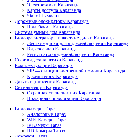
Электрозамки Караганда
Карты доступа Караганда
Sigur Шымкент
Дорожные блокираторы Караганда
Шлагбаумы Караганда
Система умный дом Караганда
Видеорегистраторы и жесткие диски Караганда
Жесткие диски для видеонаблюдения Караганда
Видеосервер Караганда
Регистратор видеонаблюдения Караганда
Софт видеоаналитика Караганда
Комплектующие Караганда
SIP — станции экстренной помощи Караганда
Кронштейны Караганда
Датчики движения Караганда
Сигнализация Караганда
Охранная сигнализация Караганда
Пожарная сигнализация Караганда
Видеокамеры Тараз
Аналоговые Тараз
WiFI Камеры Тараз
IP Камеры Тараз
HD Камеры Тараз
Домофон Тараз