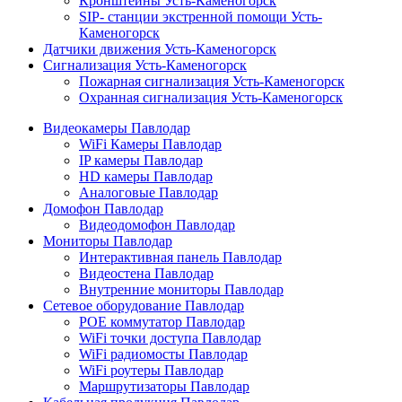
Кронштейны Усть-Каменогорск
SIP- станции экстренной помощи Усть-
Каменогорск
Датчики движения Усть-Каменогорск
Сигнализация Усть-Каменогорск
Пожарная сигнализация Усть-Каменогорск
Охранная сигнализация Усть-Каменогорск
Видеокамеры Павлодар
WiFi Камеры Павлодар
IP камеры Павлодар
HD камеры Павлодар
Аналоговые Павлодар
Домофон Павлодар
Видеодомофон Павлодар
Мониторы Павлодар
Интерактивная панель Павлодар
Видеостена Павлодар
Внутренние мониторы Павлодар
Сетевое оборудование Павлодар
POE коммутатор Павлодар
WiFi точки доступа Павлодар
WiFi радиомосты Павлодар
WiFi роутеры Павлодар
Маршрутизаторы Павлодар