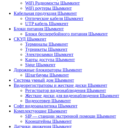
WiFi Радиомосты Шымкент
WiFi роутеры Шымкент
Кабельная продукция Шымкент
Оптические кабеля Шымкент
UTP кабель Шымкент
Блоки питания Шымкент
Блоки бесперебойного питания Шымкент
СКУД Шымкент
Терминалы Шымкент
Турникеты Шымкент
Электрозамки Шымкент
Карты доступа Шымкент
Sigur Шымкент
Дорожные блокираторы Шымкент
Шлагбаумы Шымкент
Система умный дом Шымкент
Видеорегистраторы и жесткие диски Шымкент
Регистратор видеонаблюдения Шымкент
Жесткие диски для видеонаблюдения Шымкент
Видеосервер Шымкент
Софт видеоаналитика Шымкент
Комплектующие Шымкент
SIP — станции экстренной помощи Шымкент
Кронштейны Шымкент
Датчики движения Шымкент