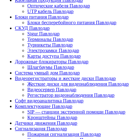
Кабельная продукция Павлодар
Оптические кабеля Павлодар
UTP кабель Павлодар
Блоки питания Павлодар
Блоки бесперебойного питания Павлодар
СКУД Павлодар
Sigur Павлодар
Терминалы Павлодар
Турникеты Павлодар
Электрозамки Павлодар
Карты доступа Павлодар
Дорожные блокираторы Павлодар
Шлагбаумы Павлодар
Система умный дом Павлодар
Видеорегистраторы и жесткие диски Павлодар
Жесткие диски для видеонаблюдения Павлодар
Видеосервер Павлодар
Регистратор видеонаблюдения Павлодар
Софт видеоаналитика Павлодар
Комплектующие Павлодар
SIP — станции экстренной помощи Павлодар
Кронштейны Павлодар
Датчики движения Павлодар
Сигнализация Павлодар
Пожарная сигнализация Павлодар