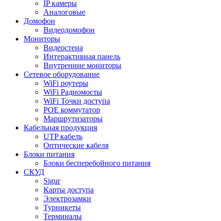
IP камеры
Аналоговые
Домофон
Видеодомофон
Мониторы
Видеостена
Интерактивная панель
Внутренние мониторы
Сетевое оборудование
WiFi роутеры
WiFi Радиомосты
WiFi Точки доступа
POE коммутатор
Маршрутизаторы
Кабельная продукция
UTP кабель
Оптические кабеля
Блоки питания
Блоки бесперебойного питания
СКУД
Sigur
Карты доступа
Электрозамки
Турникеты
Терминалы