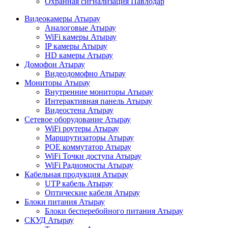
Охранная сигнализация Павлодар
Видеокамеры Атырау
Аналоговые Атырау
WiFi камеры Атырау
IP камеры Атырау
HD камеры Атырау
Домофон Атырау
Видеодомофно Атырау
Мониторы Атырау
Внутренние мониторы Атырау
Интерактивная панель Атырау
Видеостена Атырау
Сетевое оборудование Атырау
WiFi роутеры Атырау
Маршрутизаторы Атырау
POE коммутатор Атырау
WiFi Точки доступа Атырау
WiFi Радиомосты Атырау
Кабельная продукция Атырау
UTP кабель Атырау
Оптические кабеля Атырау
Блоки питания Атырау
Блоки бесперебойного питания Атырау
СКУД Атырау