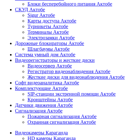
Блоки бесперебойного питания Актобе
СКУД Актобе
Sigur Актобе
Карты доступа Актобе
Турникеты Актобе
Терминалы Актобе
Электрозамки Актобе
Дорожные блокираторы Актобе
Шлагбаумы Актобе
Система умный дом Актобе
Видеорегистраторы и жесткие диски
Видеосервер Актобе
Регистратор видеонаблюдения Актобе
Жесткие диски для видеонаблюдения Актобе
Софт видеоаналитика Актобе
Комплектующие Актобе
SIP-станции экстренной помощи Актобе
Кронштейны Актобе
Датчики движения Актобе
Сигнализация Актобе
Пожарная сигнализация Актобе
Охранная сигнализация Актобе
Видеокамеры Караганда
HD камеры Караганда