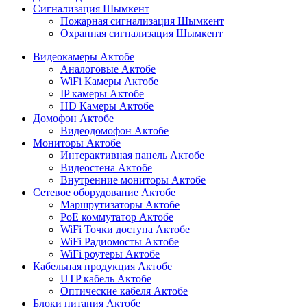
Сигнализация Шымкент
Пожарная сигнализация Шымкент
Охранная сигнализация Шымкент
Видеокамеры Актобе
Аналоговые Актобе
WiFi Камеры Актобе
IP камеры Актобе
HD Камеры Актобе
Домофон Актобе
Видеодомофон Актобе
Мониторы Актобе
Интерактивная панель Актобе
Видеостена Актобе
Внутренние мониторы Актобе
Сетевое оборудование Актобе
Маршрутизаторы Актобе
PoE коммутатор Актобе
WiFi Точки доступа Актобе
WiFi Радиомосты Актобе
WiFi роутеры Актобе
Кабельная продукция Актобе
UTP кабель Актобе
Оптические кабеля Актобе
Блоки питания Актобе