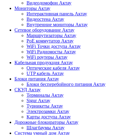
Видеодомофон Актау
Мониторы Актау
Интерактивная панель Актау
Видеостена Актау
Внутренние мониторы Актау
Сетевое оборудование Актау
Маршрутизаторы Актау
PoE коммутатор Актау
WiFi Точки доступа Актау
WiFi Радиомосты Актау
WiFi роутеры Актау
Кабельная продукция Актау
Оптические кабеля Актау
UTP кабель Актау
Блоки питания Актау
Блоки бесперебойного питания Актау
СКУД Актау
Терминалы Актау
Sigur Актау
Турникеты Актау
Электрозамки Актау
Карты доступа Актау
Дорожные блокираторы Актау
Шлагбаумы Актау
Система умный дом Актау