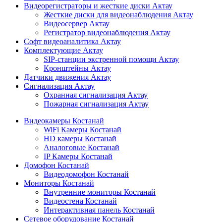
Видеорегистраторы и жесткие диски Актау
Жесткие диски для видеонаблюдения Актау
Видеосервер Актау
Регистратор видеонаблюдения Актау
Софт видеоаналитика Актау
Комплектующие Актау
SIP-станции экстренной помощи Актау
Кронштейны Актау
Датчики движения Актау
Сигнализация Актау
Охранная сигнализация Актау
Пожарная сигнализация Актау
Видеокамеры Костанай
WiFi Камеры Костанай
HD камеры Костанай
Аналоговые Костанай
IP Камеры Костанай
Домофон Костанай
Видеодомофон Костанай
Мониторы Костанай
Внутренние мониторы Костанай
Видеостена Костанай
Интерактивная панель Костанай
Сетевое оборудование Костанай