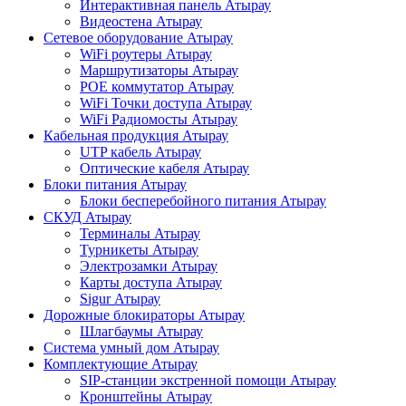
Интерактивная панель Атырау
Видеостена Атырау
Сетевое оборудование Атырау
WiFi роутеры Атырау
Маршрутизаторы Атырау
POE коммутатор Атырау
WiFi Точки доступа Атырау
WiFi Радиомосты Атырау
Кабельная продукция Атырау
UTP кабель Атырау
Оптические кабеля Атырау
Блоки питания Атырау
Блоки бесперебойного питания Атырау
СКУД Атырау
Терминалы Атырау
Турникеты Атырау
Электрозамки Атырау
Карты доступа Атырау
Sigur Атырау
Дорожные блокираторы Атырау
Шлагбаумы Атырау
Система умный дом Атырау
Комплектующие Атырау
SIP-станции экстренной помощи Атырау
Кронштейны Атырау