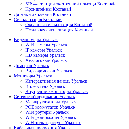
SIP — станции экстренной помощи Костанай
Кронштейны Костанай
Датчики движения Костанай
Сигнализация Костанай
Охранная сигнализация Костанай
Пожарная сигнализация Костанай
Видеокамеры Уральск
WiFi камеры Уральск
IP камеры Уральск
HD камеры Уральск
Аналоговые Уральск
Домофон Уральск
Видеодомофон Уральск
Мониторы Уральск
Интерактивная панель Уральск
Видеостена Уральск
Внутренние мониторы Уральск
Сетевое оборудование Уральск
Маршрутизаторы Уральск
POE коммутатор Уральск
WiFi роутеры Уральск
WiFi радиомосты Уральск
WiFi точки доступа Уральск
Кабельная продукция Уральск