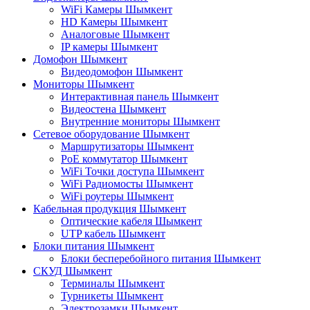
WiFi Камеры Шымкент
HD Камеры Шымкент
Аналоговые Шымкент
IP камеры Шымкент
Домофон Шымкент
Видеодомофон Шымкент
Мониторы Шымкент
Интерактивная панель Шымкент
Видеостена Шымкент
Внутренние мониторы Шымкент
Сетевое оборудование Шымкент
Маршрутизаторы Шымкент
PoE коммутатор Шымкент
WiFi Точки доступа Шымкент
WiFi Радиомосты Шымкент
WiFi роутеры Шымкент
Кабельная продукция Шымкент
Оптические кабеля Шымкент
UTP кабель Шымкент
Блоки питания Шымкент
Блоки бесперебойного питания Шымкент
СКУД Шымкент
Терминалы Шымкент
Турникеты Шымкент
Электрозамки Шымкент