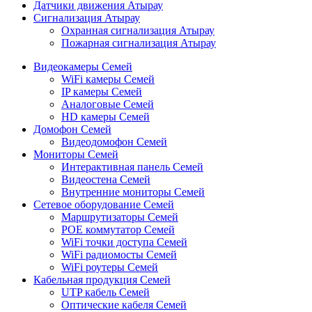
Датчики движения Атырау
Сигнализация Атырау
Охранная сигнализация Атырау
Пожарная сигнализация Атырау
Видеокамеры Семей
WiFi камеры Семей
IP камеры Семей
Аналоговые Семей
HD камеры Семей
Домофон Семей
Видеодомофон Семей
Мониторы Семей
Интерактивная панель Семей
Видеостена Семей
Внутренние мониторы Семей
Сетевое оборудование Семей
Маршрутизаторы Семей
POE коммутатор Семей
WiFi точки доступа Семей
WiFi радиомосты Семей
WiFi роутеры Семей
Кабельная продукция Семей
UTP кабель Семей
Оптические кабеля Семей