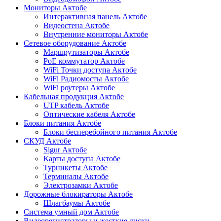
Мониторы Актобе
Интерактивная панель Актобе
Видеостена Актобе
Внутренние мониторы Актобе
Сетевое оборудование Актобе
Маршрутизаторы Актобе
PoE коммутатор Актобе
WiFi Точки доступа Актобе
WiFi Радиомосты Актобе
WiFi роутеры Актобе
Кабельная продукция Актобе
UTP кабель Актобе
Оптические кабеля Актобе
Блоки питания Актобе
Блоки бесперебойного питания Актобе
СКУД Актобе
Sigur Актобе
Карты доступа Актобе
Турникеты Актобе
Терминалы Актобе
Электрозамки Актобе
Дорожные блокираторы Актобе
Шлагбаумы Актобе
Система умный дом Актобе
Видеорегистраторы и жесткие диски