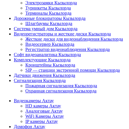
Электрозамки Кызылорда
Турникеты Кызылорда
Терминалы Кызылорда
Дорожные блокираторы Кызылорда
Шлагбаумы Кызылорда
Система умный дом Кызылорда
Видеорегистраторы и жесткие диски Кызылорда
Жесткие диски для видеонаблюдения Кызылорда
Видеосервер Кызылорда
Регистратор видеонаблюдения Кызылорда
Софт видеоаналитика Кызылорда
Комплектующие Кызылорда
Кронштейны Кызылорда
SIP — станции экстренной помощи Кызылорда
Датчики движения Кызылорда
Сигнализация Кызылорда
Пожарная сигнализация Кызылорда
Охранная сигнализация Кызылорда
Видеокамеры Актау
HD камеры Актау
Аналоговые Актау
WiFi Камеры Актау
IP камеры Актау
Домофон Актау