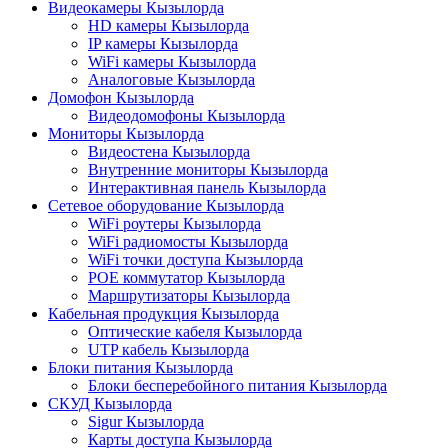
Видеокамеры Кызылорда
HD камеры Кызылорда
IP камеры Кызылорда
WiFi камеры Кызылорда
Аналоговые Кызылорда
Домофон Кызылорда
Видеодомофоны Кызылорда
Мониторы Кызылорда
Видеостена Кызылорда
Внутренние мониторы Кызылорда
Интерактивная панель Кызылорда
Сетевое оборудование Кызылорда
WiFi роутеры Кызылорда
WiFi радиомосты Кызылорда
WiFi точки доступа Кызылорда
POE коммутатор Кызылорда
Маршрутизаторы Кызылорда
Кабельная продукция Кызылорда
Оптические кабеля Кызылорда
UTP кабель Кызылорда
Блоки питания Кызылорда
Блоки бесперебойного питания Кызылорда
СКУД Кызылорда
Sigur Кызылорда
Карты доступа Кызылорда