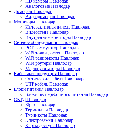
HD камеры Павлодар
Аналоговые Павлодар
Домофон Павлодар
Видеодомофон Павлодар
Мониторы Павлодар
Интерактивная панель Павлодар
Видеостена Павлодар
Внутренние мониторы Павлодар
Сетевое оборудование Павлодар
POE коммутатор Павлодар
WiFi точки доступа Павлодар
WiFi радиомосты Павлодар
WiFi роутеры Павлодар
Маршрутизаторы Павлодар
Кабельная продукция Павлодар
Оптические кабеля Павлодар
UTP кабель Павлодар
Блоки питания Павлодар
Блоки бесперебойного питания Павлодар
СКУД Павлодар
Sigur Павлодар
Терминалы Павлодар
Турникеты Павлодар
Электрозамки Павлодар
Карты доступа Павлодар