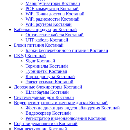
Маршрутизаторы Костанай
POE коммутатор Костанай
WiFi Точки доступа Костанай
WiFi радиомосты Костанай
WiFi роутеры Костанай
Кабельная продукция Костанай
Оптические кабеля Костанай
UTP кабель Костанай
Блоки питания Костанай
Блоки бесперебойного питания Костанай
СКУД Костанай
Sigur Костанай
Терминалы Костанай
Турникеты Костанай
Карты доступа Костанай
Электрозамки Костанай
Дорожные блокираторы Костанай
Шлагбаумы Костанай
Система умный дом Костанай
Видеорегистраторы и жесткие диски Костанай
Жесткие диски для видеонаблюдения Костанай
Видеосервер Костанай
Регистратор видеонаблюдения Костанай
Софт видеоаналитика Костанай
Комплектующие Костанай