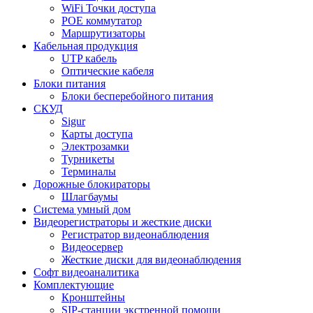
WiFi Точки доступа
POE коммутатор
Маршрутизаторы
Кабельная продукция
UTP кабель
Оптические кабеля
Блоки питания
Блоки бесперебойного питания
СКУД
Sigur
Карты доступа
Электрозамки
Турникеты
Терминалы
Дорожные блокираторы
Шлагбаумы
Cистема умный дом
Видеорегистраторы и жесткие диски
Регистратор видеонаблюдения
Видеосервер
Жесткие диски для видеонаблюдения
Софт видеоаналитика
Комплектующие
Кронштейны
SIP-станции экстренной помощи