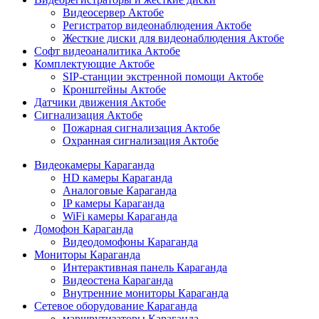
Видеосервер Актобе
Регистратор видеонаблюдения Актобе
Жесткие диски для видеонаблюдения Актобе
Софт видеоаналитика Актобе
Комплектующие Актобе
SIP-станции экстренной помощи Актобе
Кронштейны Актобе
Датчики движения Актобе
Сигнализация Актобе
Пожарная сигнализация Актобе
Охранная сигнализация Актобе
Видеокамеры Караганда
HD камеры Караганда
Аналоговые Караганда
IP камеры Караганда
WiFi камеры Караганда
Домофон Караганда
Видеодомофоны Караганда
Мониторы Караганда
Интерактивная панель Караганда
Видеостена Караганда
Внутренние мониторы Караганда
Сетевое оборудование Караганда
маршрутизаторы Караганда