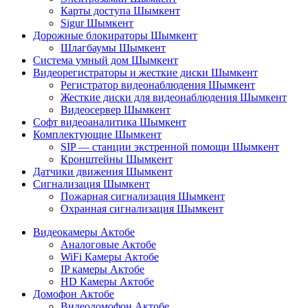
Карты доступа Шымкент
Sigur Шымкент
Дорожные блокираторы Шымкент
Шлагбаумы Шымкент
Система умный дом Шымкент
Видеорегистраторы и жесткие диски Шымкент
Регистратор видеонаблюдения Шымкент
Жесткие диски для видеонаблюдения Шымкент
Видеосервер Шымкент
Софт видеоаналитика Шымкент
Комплектующие Шымкент
SIP — станции экстренной помощи Шымкент
Кронштейны Шымкент
Датчики движения Шымкент
Сигнализация Шымкент
Пожарная сигнализация Шымкент
Охранная сигнализация Шымкент
Видеокамеры Актобе
Аналоговые Актобе
WiFi Камеры Актобе
IP камеры Актобе
HD Камеры Актобе
Домофон Актобе
Видеодомофон Актобе