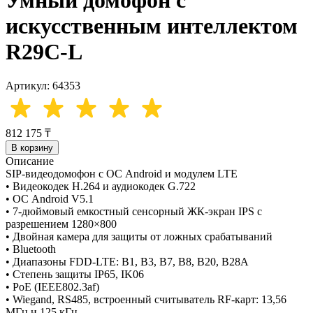
искусственным интеллектом
R29C-L
Артикул: 64353
812 175 ₸
В корзину
Описание
SIP-видеодомофон с ОС Android и модулем LTE
• Видеокодек H.264 и аудиокодек G.722
• ОС Android V5.1
• 7-дюймовый емкостный сенсорный ЖК-экран IPS с
разрешением 1280×800
• Двойная камера для защиты от ложных срабатываний
• Bluetooth
• Диапазоны FDD-LTE: B1, B3, B7, B8, B20, B28A
• Степень защиты IP65, IK06
• PoE (IEEE802.3af)
• Wiegand, RS485, встроенный считыватель RF-карт: 13,56
МГц и 125 кГц