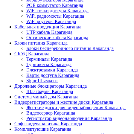
POE коммутатор Караганда
WiFi точки доступа Караганда
WiFi радиомосты Караганда
WiFi роутеры Караганда
Кабельная продукция Караганда
UTP кабель Караганда
Оптические кабеля Караганда
Блоки питания Караганда
Блоки бесперебойного питания Караганда
СКУД Караганда
Терминалы Караганда
Турникеты Караганда
Электрозамки Караганда
Карты доступа Караганда
Sigur Шымкент
Дорожные блокираторы Караганда
Шлагбаумы Караганда
Система умный дом Караганда
Видеорегистраторы и жесткие диски Караганда
Жесткие диски для видеонаблюдения Караганда
Видеосервер Караганда
Регистратор видеонаблюдения Караганда
Софт видеоаналитика Караганда
Комплектующие Караганда