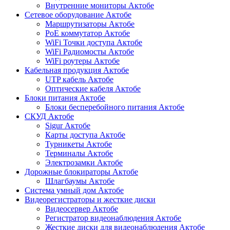
Внутренние мониторы Актобе
Сетевое оборудование Актобе
Маршрутизаторы Актобе
PoE коммутатор Актобе
WiFi Точки доступа Актобе
WiFi Радиомосты Актобе
WiFi роутеры Актобе
Кабельная продукция Актобе
UTP кабель Актобе
Оптические кабеля Актобе
Блоки питания Актобе
Блоки бесперебойного питания Актобе
СКУД Актобе
Sigur Актобе
Карты доступа Актобе
Турникеты Актобе
Терминалы Актобе
Электрозамки Актобе
Дорожные блокираторы Актобе
Шлагбаумы Актобе
Система умный дом Актобе
Видеорегистраторы и жесткие диски
Видеосервер Актобе
Регистратор видеонаблюдения Актобе
Жесткие диски для видеонаблюдения Актобе