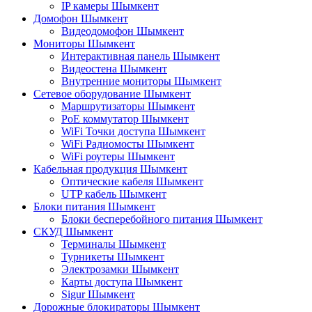
IP камеры Шымкент
Домофон Шымкент
Видеодомофон Шымкент
Мониторы Шымкент
Интерактивная панель Шымкент
Видеостена Шымкент
Внутренние мониторы Шымкент
Сетевое оборудование Шымкент
Маршрутизаторы Шымкент
PoE коммутатор Шымкент
WiFi Точки доступа Шымкент
WiFi Радиомосты Шымкент
WiFi роутеры Шымкент
Кабельная продукция Шымкент
Оптические кабеля Шымкент
UTP кабель Шымкент
Блоки питания Шымкент
Блоки бесперебойного питания Шымкент
СКУД Шымкент
Терминалы Шымкент
Турникеты Шымкент
Электрозамки Шымкент
Карты доступа Шымкент
Sigur Шымкент
Дорожные блокираторы Шымкент