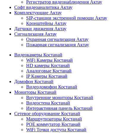
Регистратор видеонаблюдения Актау
Софт видеоаналитика Актау
Комплектующие Актау
SIP-станции экстренной помощи Актау
Кронштейны Актау
Датчики движения Актау
Сигнализация Актау
Охранная сигнализация Актау
Пожарная сигнализация Актау
Видеокамеры Костанай
WiFi Камеры Костанай
HD камеры Костанай
Аналоговые Костанай
IP Камеры Костанай
Домофон Костанай
Видеодомофон Костанай
Мониторы Костанай
Внутренние мониторы Костанай
Видеостена Костанай
Интерактивная панель Костанай
Сетевое оборудование Костанай
Маршрутизаторы Костанай
POE коммутатор Костанай
WiFi Точки доступа Костанай