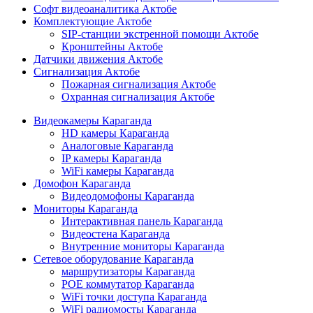
Софт видеоаналитика Актобе
Комплектующие Актобе
SIP-станции экстренной помощи Актобе
Кронштейны Актобе
Датчики движения Актобе
Сигнализация Актобе
Пожарная сигнализация Актобе
Охранная сигнализация Актобе
Видеокамеры Караганда
HD камеры Караганда
Аналоговые Караганда
IP камеры Караганда
WiFi камеры Караганда
Домофон Караганда
Видеодомофоны Караганда
Мониторы Караганда
Интерактивная панель Караганда
Видеостена Караганда
Внутренние мониторы Караганда
Сетевое оборудование Караганда
маршрутизаторы Караганда
POE коммутатор Караганда
WiFi точки доступа Караганда
WiFi радиомосты Караганда