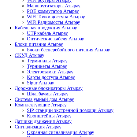
WiFi роутеры Атырау
Маршрутизаторы Атырау
POE коммутатор Атырау
WiFi Точки доступа Атырау
WiFi Радиомосты Атырау
Кабельная продукция Атырау
UTP кабель Атырау
Оптические кабеля Атырау
Блоки питания Атырау
Блоки бесперебойного питания Атырау
СКУД Атырау
Терминалы Атырау
Турникеты Атырау
Электрозамки Атырау
Карты доступа Атырау
Sigur Атырау
Дорожные блокираторы Атырау
Шлагбаумы Атырау
Система умный дом Атырау
Комплектующие Атырау
SIP-станции экстренной помощи Атырау
Кронштейны Атырау
Датчики движения Атырау
Сигнализация Атырау
Охранная сигнализация Атырау