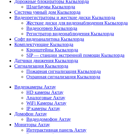
Дорожные блокираторы Кызылорда
Шлагбаумы Кызылорда
Система умный дом Кызылорда
Видеорегистраторы и жесткие диски Кызылорда
Жесткие диски для видеонаблюдения Кызылорда
Видеосервер Кызылорда
Регистратор видеонаблюдения Кызылорда
Софт видеоаналитика Кызылорда
Комплектующие Кызылорда
Кронштейны Кызылорда
SIP — станции экстренной помощи Кызылорда
Датчики движения Кызылорда
Сигнализация Кызылорда
Пожарная сигнализация Кызылорда
Охранная сигнализация Кызылорда
Видеокамеры Актау
HD камеры Актау
Аналоговые Актау
WiFi Камеры Актау
IP камеры Актау
Домофон Актау
Видеодомофон Актау
Мониторы Актау
Интерактивная панель Актау