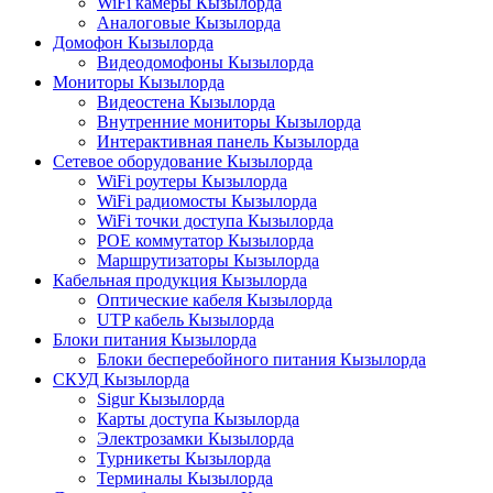
WiFi камеры Кызылорда
Аналоговые Кызылорда
Домофон Кызылорда
Видеодомофоны Кызылорда
Мониторы Кызылорда
Видеостена Кызылорда
Внутренние мониторы Кызылорда
Интерактивная панель Кызылорда
Сетевое оборудование Кызылорда
WiFi роутеры Кызылорда
WiFi радиомосты Кызылорда
WiFi точки доступа Кызылорда
POE коммутатор Кызылорда
Маршрутизаторы Кызылорда
Кабельная продукция Кызылорда
Оптические кабеля Кызылорда
UTP кабель Кызылорда
Блоки питания Кызылорда
Блоки бесперебойного питания Кызылорда
СКУД Кызылорда
Sigur Кызылорда
Карты доступа Кызылорда
Электрозамки Кызылорда
Турникеты Кызылорда
Терминалы Кызылорда