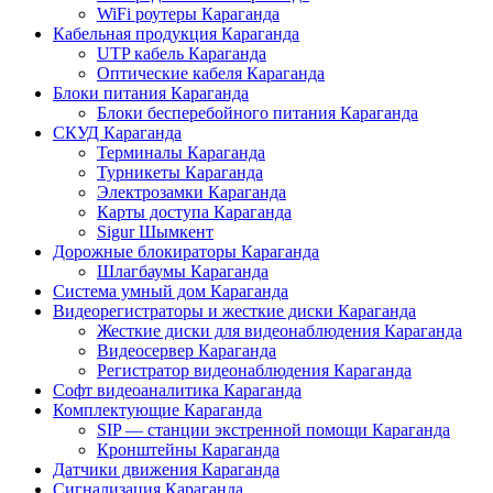
WiFi роутеры Караганда
Кабельная продукция Караганда
UTP кабель Караганда
Оптические кабеля Караганда
Блоки питания Караганда
Блоки бесперебойного питания Караганда
СКУД Караганда
Терминалы Караганда
Турникеты Караганда
Электрозамки Караганда
Карты доступа Караганда
Sigur Шымкент
Дорожные блокираторы Караганда
Шлагбаумы Караганда
Система умный дом Караганда
Видеорегистраторы и жесткие диски Караганда
Жесткие диски для видеонаблюдения Караганда
Видеосервер Караганда
Регистратор видеонаблюдения Караганда
Софт видеоаналитика Караганда
Комплектующие Караганда
SIP — станции экстренной помощи Караганда
Кронштейны Караганда
Датчики движения Караганда
Сигнализация Караганда