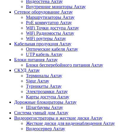
Видеостена Актау
Внутренние мониторы Актау
Сетевое оборудование Актау
Маршрутизаторы Актау
PoE коммутатор Актау
WiFi Точки доступа Актау
WiFi Радиомосты Актау
WiFi роутеры Актау
Кабельная продукция Актау
Оптические кабеля Актау
UTP кабель Актау
Блоки питания Актау
Блоки бесперебойного питания Актау
СКУД Актау
Терминалы Актау
Sigur Актау
Турникеты Актау
Электрозамки Актау
Карты доступа Актау
Дорожные блокираторы Актау
Шлагбаумы Актау
Система умный дом Актау
Видеорегистраторы и жесткие диски Актау
Жесткие диски для видеонаблюдения Актау
Видеосервер Актау