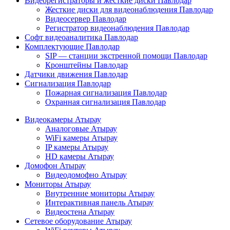
Видеорегистраторы и жесткие диски Павлодар
Жесткие диски для видеонаблюдения Павлодар
Видеосервер Павлодар
Регистратор видеонаблюдения Павлодар
Софт видеоаналитика Павлодар
Комплектующие Павлодар
SIP — станции экстренной помощи Павлодар
Кронштейны Павлодар
Датчики движения Павлодар
Сигнализация Павлодар
Пожарная сигнализация Павлодар
Охранная сигнализация Павлодар
Видеокамеры Атырау
Аналоговые Атырау
WiFi камеры Атырау
IP камеры Атырау
HD камеры Атырау
Домофон Атырау
Видеодомофно Атырау
Мониторы Атырау
Внутренние мониторы Атырау
Интерактивная панель Атырау
Видеостена Атырау
Сетевое оборудование Атырау