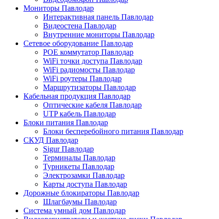
Мониторы Павлодар
Интерактивная панель Павлодар
Видеостена Павлодар
Внутренние мониторы Павлодар
Сетевое оборудование Павлодар
POE коммутатор Павлодар
WiFi точки доступа Павлодар
WiFi радиомосты Павлодар
WiFi роутеры Павлодар
Маршрутизаторы Павлодар
Кабельная продукция Павлодар
Оптические кабеля Павлодар
UTP кабель Павлодар
Блоки питания Павлодар
Блоки бесперебойного питания Павлодар
СКУД Павлодар
Sigur Павлодар
Терминалы Павлодар
Турникеты Павлодар
Электрозамки Павлодар
Карты доступа Павлодар
Дорожные блокираторы Павлодар
Шлагбаумы Павлодар
Система умный дом Павлодар