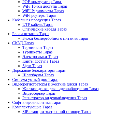
POE коммутатор Тараз
WiFi Точки доступа Тараз
WiFI Радиомосты Тараз
WiFi роутеры Тараз
Кабельная продукция Тараз
UTP кабель Тараз
Оптические кабеля Тараз
Блоки питания Тараз
Блоки бесперебойного питания Тараз
СКУД Тараз
Терминалы Тараз
Турникеты Тараз
Электрозамки Тараз
Карты доступа Тараз
Sigur Тараз
Дорожные блокираторы Тараз
Шлагбаумы Тараз
Система умный дом Тараз
Видеорегистраторы и жесткие диски Тараз
Жесткие диски для видеонаблюдения Тараз
Видеосервер Тараз
Регистратор видеонаблюдения Тараз
Софт видеоаналитика Тараз
Комплектующие Тараз
SIP-станции экстренной помощи Тараз