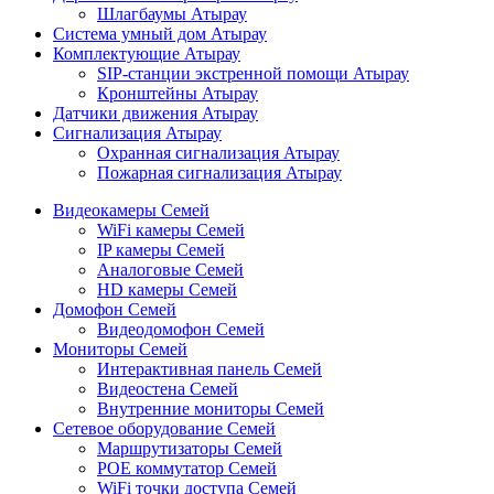
Шлагбаумы Атырау
Система умный дом Атырау
Комплектующие Атырау
SIP-станции экстренной помощи Атырау
Кронштейны Атырау
Датчики движения Атырау
Сигнализация Атырау
Охранная сигнализация Атырау
Пожарная сигнализация Атырау
Видеокамеры Семей
WiFi камеры Семей
IP камеры Семей
Аналоговые Семей
HD камеры Семей
Домофон Семей
Видеодомофон Семей
Мониторы Семей
Интерактивная панель Семей
Видеостена Семей
Внутренние мониторы Семей
Сетевое оборудование Семей
Маршрутизаторы Семей
POE коммутатор Семей
WiFi точки доступа Семей