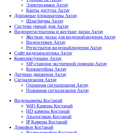
Электрозамки Актау
Карты доступа Актау
Дорожные блокираторы Актау
Шлагбаумы Актау
Система умный дом Актау
Видеорегистраторы и жесткие диски Актау
Жесткие диски для видеонаблюдения Актау
Видеосервер Актау
Регистратор видеонаблюдения Актау
Софт видеоаналитика Актау
Комплектующие Актау
SIP-станции экстренной помощи Актау
Кронштейны Актау
Датчики движения Актау
Сигнализация Актау
Охранная сигнализация Актау
Пожарная сигнализация Актау
Видеокамеры Костанай
WiFi Камеры Костанай
HD камеры Костанай
Аналоговые Костанай
IP Камеры Костанай
Домофон Костанай
Видеодомофон Костанай