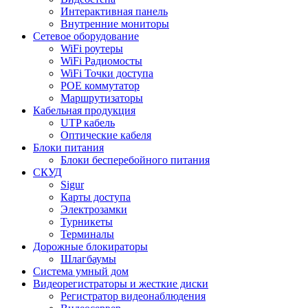
Интерактивная панель
Внутренние мониторы
Сетевое оборудование
WiFi роутеры
WiFi Радиомосты
WiFi Точки доступа
POE коммутатор
Маршрутизаторы
Кабельная продукция
UTP кабель
Оптические кабеля
Блоки питания
Блоки бесперебойного питания
СКУД
Sigur
Карты доступа
Электрозамки
Турникеты
Терминалы
Дорожные блокираторы
Шлагбаумы
Cистема умный дом
Видеорегистраторы и жесткие диски
Регистратор видеонаблюдения