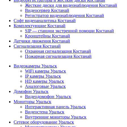
Видеорегистраторы и жесткие диски Костанай
Жесткие диски для видеонаблюдения Костанай
Видеосервер Костанай
Регистратор видеонаблюдения Костанай
Софт видеоаналитика Костанай
Комплектующие Костанай
SIP — станции экстренной помощи Костанай
Кронштейны Костанай
Датчики движения Костанай
Сигнализация Костанай
Охранная сигнализация Костанай
Пожарная сигнализация Костанай
Видеокамеры Уральск
WiFi камеры Уральск
IP камеры Уральск
HD камеры Уральск
Аналоговые Уральск
Домофон Уральск
Видеодомофон Уральск
Мониторы Уральск
Интерактивная панель Уральск
Видеостена Уральск
Внутренние мониторы Уральск
Сетевое оборудование Уральск