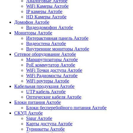
Аналоговые Актобе
WiFi Камеры Актобе
IP камеры Актобе
HD Камеры Актобе
Домофон Актобе
Видеодомофон Актобе
Мониторы Актобе
Интерактивная панель Актобе
Видеостена Актобе
Внутренние мониторы Актобе
Сетевое оборудование Актобе
Маршрутизаторы Актобе
PoE коммутатор Актобе
WiFi Точки доступа Актобе
WiFi Радиомосты Актобе
WiFi роутеры Актобе
Кабельная продукция Актобе
UTP кабель Актобе
Оптические кабеля Актобе
Блоки питания Актобе
Блоки бесперебойного питания Актобе
СКУД Актобе
Sigur Актобе
Карты доступа Актобе
Турникеты Актобе