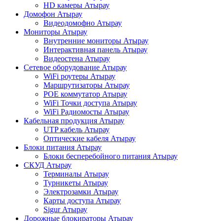
HD камеры Атырау
Домофон Атырау
Видеодомофно Атырау
Мониторы Атырау
Внутренние мониторы Атырау
Интерактивная панель Атырау
Видеостена Атырау
Сетевое оборудование Атырау
WiFi роутеры Атырау
Маршрутизаторы Атырау
POE коммутатор Атырау
WiFi Точки доступа Атырау
WiFi Радиомосты Атырау
Кабельная продукция Атырау
UTP кабель Атырау
Оптические кабеля Атырау
Блоки питания Атырау
Блоки бесперебойного питания Атырау
СКУД Атырау
Терминалы Атырау
Турникеты Атырау
Электрозамки Атырау
Карты доступа Атырау
Sigur Атырау
Дорожные блокираторы Атырау