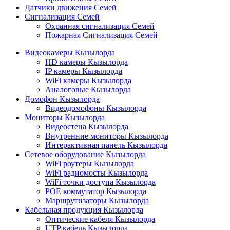
Датчики движения Семей
Сигнализация Семей
Охранная сигнализация Семей
Пожарная Сигнализация Семей
Видеокамеры Кызылорда
HD камеры Кызылорда
IP камеры Кызылорда
WiFi камеры Кызылорда
Аналоговые Кызылорда
Домофон Кызылорда
Видеодомофоны Кызылорда
Мониторы Кызылорда
Видеостена Кызылорда
Внутренние мониторы Кызылорда
Интерактивная панель Кызылорда
Сетевое оборудование Кызылорда
WiFi роутеры Кызылорда
WiFi радиомосты Кызылорда
WiFi точки доступа Кызылорда
POE коммутатор Кызылорда
Маршрутизаторы Кызылорда
Кабельная продукция Кызылорда
Оптические кабеля Кызылорда
UTP кабель Кызылорда