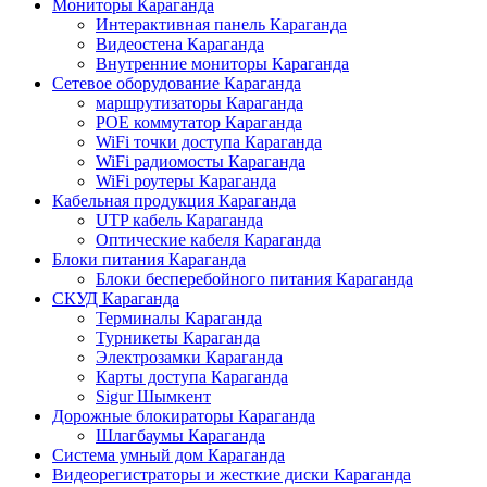
Мониторы Караганда
Интерактивная панель Караганда
Видеостена Караганда
Внутренние мониторы Караганда
Сетевое оборудование Караганда
маршрутизаторы Караганда
POE коммутатор Караганда
WiFi точки доступа Караганда
WiFi радиомосты Караганда
WiFi роутеры Караганда
Кабельная продукция Караганда
UTP кабель Караганда
Оптические кабеля Караганда
Блоки питания Караганда
Блоки бесперебойного питания Караганда
СКУД Караганда
Терминалы Караганда
Турникеты Караганда
Электрозамки Караганда
Карты доступа Караганда
Sigur Шымкент
Дорожные блокираторы Караганда
Шлагбаумы Караганда
Система умный дом Караганда
Видеорегистраторы и жесткие диски Караганда