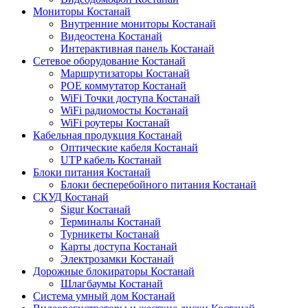
Мониторы Костанай
Внутренние мониторы Костанай
Видеостена Костанай
Интерактивная панель Костанай
Сетевое оборудование Костанай
Маршрутизаторы Костанай
POE коммутатор Костанай
WiFi Точки доступа Костанай
WiFi радиомосты Костанай
WiFi роутеры Костанай
Кабельная продукция Костанай
Оптические кабеля Костанай
UTP кабель Костанай
Блоки питания Костанай
Блоки бесперебойного питания Костанай
СКУД Костанай
Sigur Костанай
Терминалы Костанай
Турникеты Костанай
Карты доступа Костанай
Электрозамки Костанай
Дорожные блокираторы Костанай
Шлагбаумы Костанай
Система умный дом Костанай