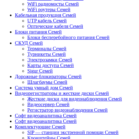
WiFi радиомосты Семей
WiFi роутеры Семей
Кабельная продукция Семей
UTP кабель Семей
Оптические кабеля Семей
Блоки питания Семей
Блоки бесперебойного питания Семей
СКУД Семей
Терминалы Семей
Турникеты Семей
Электрозамки Семей
Карты доступа Семей
Sigur Семей
Дорожные блокираторы Семей
Шлагбаумы Семей
Система умный дом Семей
Видеорегистраторы и жесткие диски Семей
Жесткие диски для видеонаблюдения Семей
Видеосервер Семей
Регистратор видеонаблюдения Семей
Софт видеоаналитика Семей
Софт видеоаналитика Семей
Комплектующие Семей
SIP — станции экстренной помощи Семей
Кронштейны Семей