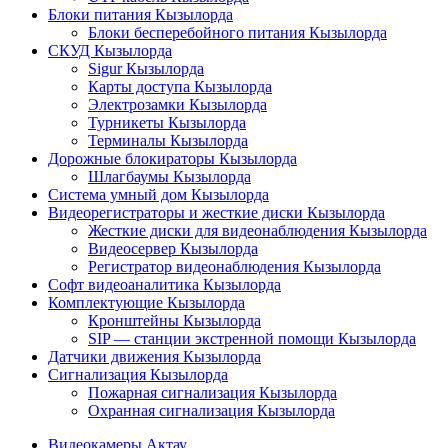
Блоки питания Кызылорда
Блоки бесперебойного питания Кызылорда
СКУД Кызылорда
Sigur Кызылорда
Карты доступа Кызылорда
Электрозамки Кызылорда
Турникеты Кызылорда
Терминалы Кызылорда
Дорожные блокираторы Кызылорда
Шлагбаумы Кызылорда
Система умный дом Кызылорда
Видеорегистраторы и жесткие диски Кызылорда
Жесткие диски для видеонаблюдения Кызылорда
Видеосервер Кызылорда
Регистратор видеонаблюдения Кызылорда
Софт видеоаналитика Кызылорда
Комплектующие Кызылорда
Кронштейны Кызылорда
SIP — станции экстренной помощи Кызылорда
Датчики движения Кызылорда
Сигнализация Кызылорда
Пожарная сигнализация Кызылорда
Охранная сигнализация Кызылорда
Видеокамеры Актау