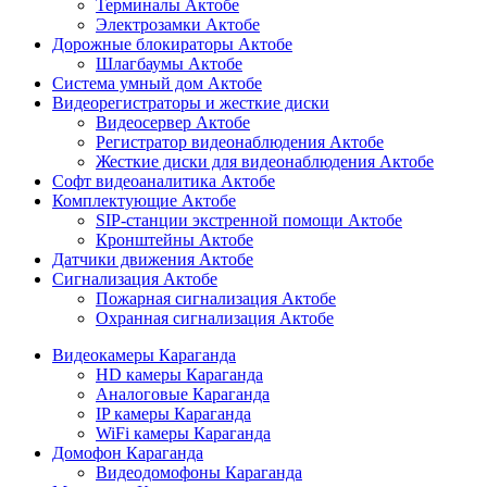
Терминалы Актобе
Электрозамки Актобе
Дорожные блокираторы Актобе
Шлагбаумы Актобе
Система умный дом Актобе
Видеорегистраторы и жесткие диски
Видеосервер Актобе
Регистратор видеонаблюдения Актобе
Жесткие диски для видеонаблюдения Актобе
Софт видеоаналитика Актобе
Комплектующие Актобе
SIP-станции экстренной помощи Актобе
Кронштейны Актобе
Датчики движения Актобе
Сигнализация Актобе
Пожарная сигнализация Актобе
Охранная сигнализация Актобе
Видеокамеры Караганда
HD камеры Караганда
Аналоговые Караганда
IP камеры Караганда
WiFi камеры Караганда
Домофон Караганда
Видеодомофоны Караганда