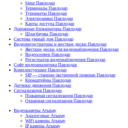
Sigur Павлодар
Терминалы Павлодар
Турникеты Павлодар
Электрозамки Павлодар
Карты доступа Павлодар
Дорожные блокираторы Павлодар
Шлагбаумы Павлодар
Система умный дом Павлодар
Видеорегистраторы и жесткие диски Павлодар
Жесткие диски для видеонаблюдения Павлодар
Видеосервер Павлодар
Регистратор видеонаблюдения Павлодар
Софт видеоаналитика Павлодар
Комплектующие Павлодар
SIP — станции экстренной помощи Павлодар
Кронштейны Павлодар
Датчики движения Павлодар
Сигнализация Павлодар
Пожарная сигнализация Павлодар
Охранная сигнализация Павлодар
Видеокамеры Атырау
Аналоговые Атырау
WiFi камеры Атырау
IP камеры Атырау