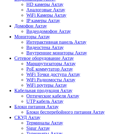
HD камеры Актау
Аналоговые Актау
WiFi Камеры Актау
IP камеры Актау
Домофон Актау
Видеодомофон Актау
Мониторы Актау
Интерактивная панель Актау
Видеостена Актау
Внутренние мониторы Актау
Сетевое оборудование Актау
Маршрутизаторы Актау
PoE коммутатор Актау
WiFi Точки доступа Актау
WiFi Радиомосты Актау
WiFi роутеры Актау
Кабельная продукция Актау
Оптические кабеля Актау
UTP кабель Актау
Блоки питания Актау
Блоки бесперебойного питания Актау
СКУД Актау
Терминалы Актау
Sigur Актау
Турникеты Актау