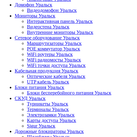
Домофон Уральск
Видеодомофон Уральск
Мониторы Уральск
Интерактивная панель Уральск
Видеостена Уральск
Внутренние мониторы Уральск
Сетевое оборудование Уральск
Маршрутизаторы Уральск
POE коммутатор Уральск
WiFi роутеры Уральск
WiFi радиомосты Уральск
WiFi точки доступа Уральск
Кабельная продукция Уральск
Оптические кабеля Уральск
UTP кабель Уральск
Блоки питания Уральск
Блоки бесперебойного питания Уральск
СКУД Уральск
Турникеты Уральск
Терминалы Уральск
Электрозамки Уральск
Карты доступа Уральск
Sigur Уральск
Дорожные блокираторы Уральск
Шлагбаумы Уральск