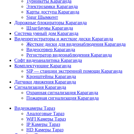
Турникеты Караганда
Электрозамки Караганда
Карты доступа Караганда
Sigur Шымкент
Дорожные блокираторы Караганда
Шлагбаумы Караганда
Система умный дом Караганда
Видеорегистраторы и жесткие диски Караганда
Жесткие диски для видеонаблюдения Караганда
Видеосервер Караганда
Регистратор видеонаблюдения Караганда
Софт видеоаналитика Караганда
Комплектующие Караганда
SIP — станции экстренной помощи Караганда
Кронштейны Караганда
Датчики движения Караганда
Сигнализация Караганда
Охранная сигнализация Караганда
Пожарная сигнализация Караганда
Видеокамеры Тараз
Аналоговые Тараз
WiFI Камеры Тараз
IP Камеры Тараз
HD Камеры Тараз