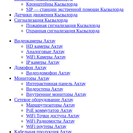
Кронштейны Кызылорда
SIP — станции экстренной помощи Кызылорда
Датчики движения Кызылорда
Сигнализация Кызылорда
Пожарная сигнализация Кызылорда
Охранная сигнализация Кызылорда
Видеокамеры Актау
HD камеры Актау
Аналоговые Актау
WiFi Камеры Актау
IP камеры Актау
Домофон Актау
Видеодомофон Актау
Мониторы Актау
Интерактивная панель Актау
Видеостена Актау
Внутренние мониторы Актау
Сетевое оборудование Актау
Маршрутизаторы Актау
PoE коммутатор Актау
WiFi Точки доступа Актау
WiFi Радиомосты Актау
WiFi роутеры Актау
Кабельная продукция Актау