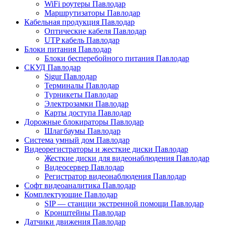
WiFi роутеры Павлодар
Маршрутизаторы Павлодар
Кабельная продукция Павлодар
Оптические кабеля Павлодар
UTP кабель Павлодар
Блоки питания Павлодар
Блоки бесперебойного питания Павлодар
СКУД Павлодар
Sigur Павлодар
Терминалы Павлодар
Турникеты Павлодар
Электрозамки Павлодар
Карты доступа Павлодар
Дорожные блокираторы Павлодар
Шлагбаумы Павлодар
Система умный дом Павлодар
Видеорегистраторы и жесткие диски Павлодар
Жесткие диски для видеонаблюдения Павлодар
Видеосервер Павлодар
Регистратор видеонаблюдения Павлодар
Софт видеоаналитика Павлодар
Комплектующие Павлодар
SIP — станции экстренной помощи Павлодар
Кронштейны Павлодар
Датчики движения Павлодар