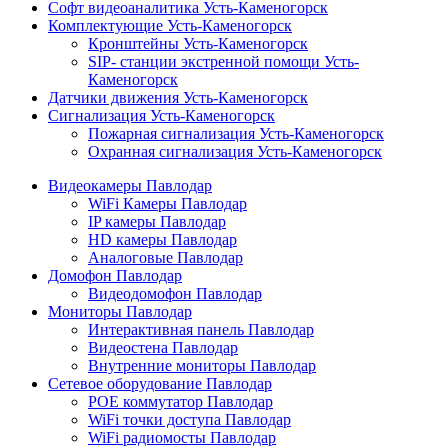
Софт видеоаналитика Усть-Каменогорск
Комплектующие Усть-Каменогорск
Кронштейны Усть-Каменогорск
SIP- станции экстренной помощи Усть-
Каменогорск
Датчики движения Усть-Каменогорск
Сигнализация Усть-Каменогорск
Пожарная сигнализация Усть-Каменогорск
Охранная сигнализация Усть-Каменогорск
Видеокамеры Павлодар
WiFi Камеры Павлодар
IP камеры Павлодар
HD камеры Павлодар
Аналоговые Павлодар
Домофон Павлодар
Видеодомофон Павлодар
Мониторы Павлодар
Интерактивная панель Павлодар
Видеостена Павлодар
Внутренние мониторы Павлодар
Сетевое оборудование Павлодар
POE коммутатор Павлодар
WiFi точки доступа Павлодар
WiFi радиомосты Павлодар