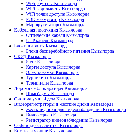
WiFi роутеры Кызылорда
WiFi радиомосты Кызылорда
WiFi точки доступа Кызылорда
POE коммутатор Кызылорда
Маршрутизаторы Кызылорда
Кабельная продукция Кызылорда
Оптические кабеля Кызылорда
UTP кабель Кызылорда
Блоки питания Кызылорда
Блоки бесперебойного питания Кызылорда
СКУД Кызылорда
Sigur Кызылорда
Карты доступа Кызылорда
Электрозамки Кызылорда
Турникеты Кызылорда
Терминалы Кызылорда
Дорожные блокираторы Кызылорда
Шлагбаумы Кызылорда
Система умный дом Кызылорда
Видеорегистраторы и жесткие диски Кызылорда
Жесткие диски для видеонаблюдения Кызылорда
Видеосервер Кызылорда
Регистратор видеонаблюдения Кызылорда
Софт видеоаналитика Кызылорда
Комплектующие Кызылорда