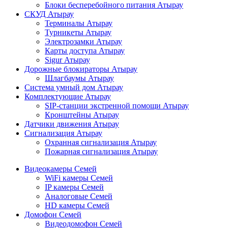
Блоки бесперебойного питания Атырау
СКУД Атырау
Терминалы Атырау
Турникеты Атырау
Электрозамки Атырау
Карты доступа Атырау
Sigur Атырау
Дорожные блокираторы Атырау
Шлагбаумы Атырау
Система умный дом Атырау
Комплектующие Атырау
SIP-станции экстренной помощи Атырау
Кронштейны Атырау
Датчики движения Атырау
Сигнализация Атырау
Охранная сигнализация Атырау
Пожарная сигнализация Атырау
Видеокамеры Семей
WiFi камеры Семей
IP камеры Семей
Аналоговые Семей
HD камеры Семей
Домофон Семей
Видеодомофон Семей