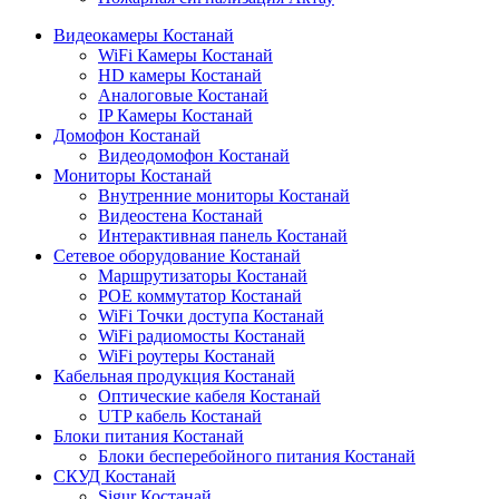
Видеокамеры Костанай
WiFi Камеры Костанай
HD камеры Костанай
Аналоговые Костанай
IP Камеры Костанай
Домофон Костанай
Видеодомофон Костанай
Мониторы Костанай
Внутренние мониторы Костанай
Видеостена Костанай
Интерактивная панель Костанай
Сетевое оборудование Костанай
Маршрутизаторы Костанай
POE коммутатор Костанай
WiFi Точки доступа Костанай
WiFi радиомосты Костанай
WiFi роутеры Костанай
Кабельная продукция Костанай
Оптические кабеля Костанай
UTP кабель Костанай
Блоки питания Костанай
Блоки бесперебойного питания Костанай
СКУД Костанай
Sigur Костанай