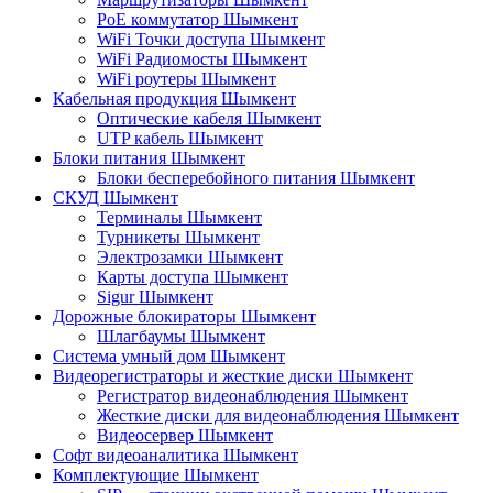
PoE коммутатор Шымкент
WiFi Точки доступа Шымкент
WiFi Радиомосты Шымкент
WiFi роутеры Шымкент
Кабельная продукция Шымкент
Оптические кабеля Шымкент
UTP кабель Шымкент
Блоки питания Шымкент
Блоки бесперебойного питания Шымкент
СКУД Шымкент
Терминалы Шымкент
Турникеты Шымкент
Электрозамки Шымкент
Карты доступа Шымкент
Sigur Шымкент
Дорожные блокираторы Шымкент
Шлагбаумы Шымкент
Система умный дом Шымкент
Видеорегистраторы и жесткие диски Шымкент
Регистратор видеонаблюдения Шымкент
Жесткие диски для видеонаблюдения Шымкент
Видеосервер Шымкент
Софт видеоаналитика Шымкент
Комплектующие Шымкент