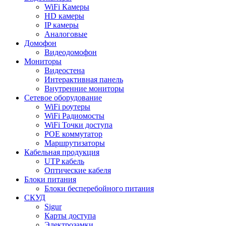
WiFi Камеры
HD камеры
IP камеры
Аналоговые
Домофон
Видеодомофон
Мониторы
Видеостена
Интерактивная панель
Внутренние мониторы
Сетевое оборудование
WiFi роутеры
WiFi Радиомосты
WiFi Точки доступа
POE коммутатор
Маршрутизаторы
Кабельная продукция
UTP кабель
Оптические кабеля
Блоки питания
Блоки бесперебойного питания
СКУД
Sigur
Карты доступа
Электрозамки