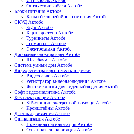
UTP кабель Актобе
Оптические кабеля Актобе
Блоки питания Актобе
Блоки бесперебойного питания Актобе
СКУД Актобе
Sigur Актобе
Карты доступа Актобе
Турникеты Актобе
Терминалы Актобе
Электрозамки Актобе
Дорожные блокираторы Актобе
Шлагбаумы Актобе
Система умный дом Актобе
Видеорегистраторы и жесткие диски
Видеосервер Актобе
Регистратор видеонаблюдения Актобе
Жесткие диски для видеонаблюдения Актобе
Софт видеоаналитика Актобе
Комплектующие Актобе
SIP-станции экстренной помощи Актобе
Кронштейны Актобе
Датчики движения Актобе
Сигнализация Актобе
Пожарная сигнализация Актобе
Охранная сигнализация Актобе