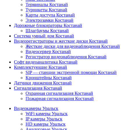
Терминалы Костанай
Турникеты Костанай
Карты доступа Костанай
Электрозамки Костанай
Дорожные блокираторы Костанай
Шлагбаумы Костанай
Система умный дом Костанай
Видеорегистраторы и жесткие диски Костанай
Жесткие диски для видеонаблюдения Костанай
Видеосервер Костанай
Регистратор видеонаблюдения Костанай
Софт видеоаналитика Костанай
Комплектующие Костанай
SIP — станции экстренной помощи Костанай
Кронштейны Костанай
Датчики движения Костанай
Сигнализация Костанай
Охранная сигнализация Костанай
Пожарная сигнализация Костанай
Видеокамеры Уральск
WiFi камеры Уральск
IP камеры Уральск
HD камеры Уральск
Аналоговые Уральск