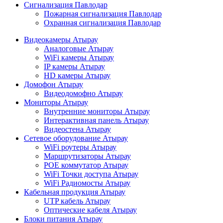
Сигнализация Павлодар
Пожарная сигнализация Павлодар
Охранная сигнализация Павлодар
Видеокамеры Атырау
Аналоговые Атырау
WiFi камеры Атырау
IP камеры Атырау
HD камеры Атырау
Домофон Атырау
Видеодомофно Атырау
Мониторы Атырау
Внутренние мониторы Атырау
Интерактивная панель Атырау
Видеостена Атырау
Сетевое оборудование Атырау
WiFi роутеры Атырау
Маршрутизаторы Атырау
POE коммутатор Атырау
WiFi Точки доступа Атырау
WiFi Радиомосты Атырау
Кабельная продукция Атырау
UTP кабель Атырау
Оптические кабеля Атырау
Блоки питания Атырау