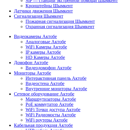
SIP — станции экстренной помощи Шымкент
Кронштейны Шымкент
Датчики движения Шымкент
Сигнализация Шымкент
Пожарная сигнализация Шымкент
Охранная сигнализация Шымкент
Видеокамеры Актобе
Аналоговые Актобе
WiFi Камеры Актобе
IP камеры Актобе
HD Камеры Актобе
Домофон Актобе
Видеодомофон Актобе
Мониторы Актобе
Интерактивная панель Актобе
Видеостена Актобе
Внутренние мониторы Актобе
Сетевое оборудование Актобе
Маршрутизаторы Актобе
PoE коммутатор Актобе
WiFi Точки доступа Актобе
WiFi Радиомосты Актобе
WiFi роутеры Актобе
Кабельная продукция Актобе