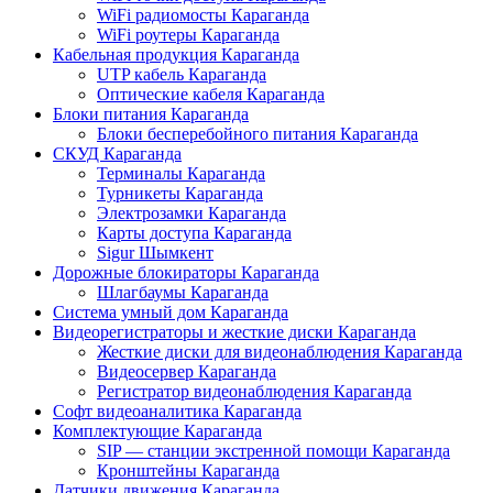
WiFi радиомосты Караганда
WiFi роутеры Караганда
Кабельная продукция Караганда
UTP кабель Караганда
Оптические кабеля Караганда
Блоки питания Караганда
Блоки бесперебойного питания Караганда
СКУД Караганда
Терминалы Караганда
Турникеты Караганда
Электрозамки Караганда
Карты доступа Караганда
Sigur Шымкент
Дорожные блокираторы Караганда
Шлагбаумы Караганда
Система умный дом Караганда
Видеорегистраторы и жесткие диски Караганда
Жесткие диски для видеонаблюдения Караганда
Видеосервер Караганда
Регистратор видеонаблюдения Караганда
Софт видеоаналитика Караганда
Комплектующие Караганда
SIP — станции экстренной помощи Караганда
Кронштейны Караганда
Датчики движения Караганда