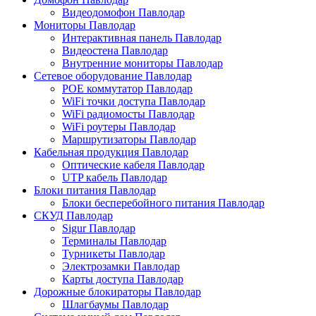
Видеодомофон Павлодар
Мониторы Павлодар
Интерактивная панель Павлодар
Видеостена Павлодар
Внутренние мониторы Павлодар
Сетевое оборудование Павлодар
POE коммутатор Павлодар
WiFi точки доступа Павлодар
WiFi радиомосты Павлодар
WiFi роутеры Павлодар
Маршрутизаторы Павлодар
Кабельная продукция Павлодар
Оптические кабеля Павлодар
UTP кабель Павлодар
Блоки питания Павлодар
Блоки бесперебойного питания Павлодар
СКУД Павлодар
Sigur Павлодар
Терминалы Павлодар
Турникеты Павлодар
Электрозамки Павлодар
Карты доступа Павлодар
Дорожные блокираторы Павлодар
Шлагбаумы Павлодар