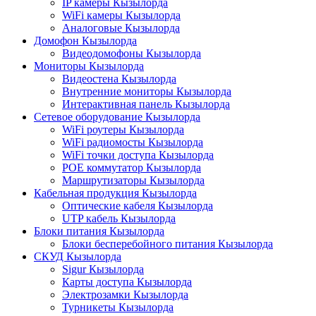
IP камеры Кызылорда
WiFi камеры Кызылорда
Аналоговые Кызылорда
Домофон Кызылорда
Видеодомофоны Кызылорда
Мониторы Кызылорда
Видеостена Кызылорда
Внутренние мониторы Кызылорда
Интерактивная панель Кызылорда
Сетевое оборудование Кызылорда
WiFi роутеры Кызылорда
WiFi радиомосты Кызылорда
WiFi точки доступа Кызылорда
POE коммутатор Кызылорда
Маршрутизаторы Кызылорда
Кабельная продукция Кызылорда
Оптические кабеля Кызылорда
UTP кабель Кызылорда
Блоки питания Кызылорда
Блоки бесперебойного питания Кызылорда
СКУД Кызылорда
Sigur Кызылорда
Карты доступа Кызылорда
Электрозамки Кызылорда
Турникеты Кызылорда