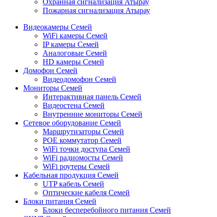
Охранная сигнализация Атырау
Пожарная сигнализация Атырау
Видеокамеры Семей
WiFi камеры Семей
IP камеры Семей
Аналоговые Семей
HD камеры Семей
Домофон Семей
Видеодомофон Семей
Мониторы Семей
Интерактивная панель Семей
Видеостена Семей
Внутренние мониторы Семей
Сетевое оборудование Семей
Маршрутизаторы Семей
POE коммутатор Семей
WiFi точки доступа Семей
WiFi радиомосты Семей
WiFi роутеры Семей
Кабельная продукция Семей
UTP кабель Семей
Оптические кабеля Семей
Блоки питания Семей
Блоки бесперебойного питания Семей