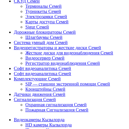
СКУД Семей
Терминалы Семей
Турникеты Семей
Электрозамки Семей
Карты доступа Семей
Sigur Семей
Дорожные блокираторы Семей
Шлагбаумы Семей
Система умный дом Семей
Видеорегистраторы и жесткие диски Семей
Жесткие диски для видеонаблюдения Семей
Видеосервер Семей
Регистратор видеонаблюдения Семей
Софт видеоаналитика Семей
Софт видеоаналитика Семей
Комплектующие Семей
SIP — станции экстренной помощи Семей
Кронштейны Семей
Датчики движения Семей
Сигнализация Семей
Охранная сигнализация Семей
Пожарная Сигнализация Семей
Видеокамеры Кызылорда
HD камеры Кызылорда