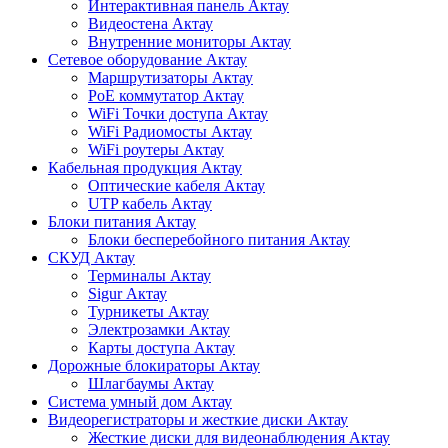
Интерактивная панель Актау
Видеостена Актау
Внутренние мониторы Актау
Сетевое оборудование Актау
Маршрутизаторы Актау
PoE коммутатор Актау
WiFi Точки доступа Актау
WiFi Радиомосты Актау
WiFi роутеры Актау
Кабельная продукция Актау
Оптические кабеля Актау
UTP кабель Актау
Блоки питания Актау
Блоки бесперебойного питания Актау
СКУД Актау
Терминалы Актау
Sigur Актау
Турникеты Актау
Электрозамки Актау
Карты доступа Актау
Дорожные блокираторы Актау
Шлагбаумы Актау
Система умный дом Актау
Видеорегистраторы и жесткие диски Актау
Жесткие диски для видеонаблюдения Актау