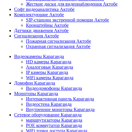
Жесткие диски для видеонаблюдения Актобе
Софт видеоаналитика Актобе
Комплектующие Актобе
SIP-станции экстренной помощи Актобе
Кронштейны Актобе
Датчики движения Актобе
Сигнализация Актобе
Пожарная сигнализация Актобе
Охранная сигнализация Актобе
Видеокамеры Караганда
HD камеры Караганда
Аналоговые Караганда
IP камеры Караганда
WiFi камеры Караганда
Домофон Караганда
Видеодомофоны Караганда
Мониторы Караганда
Интерактивная панель Караганда
Видеостена Караганда
Внутренние мониторы Караганда
Сетевое оборудование Караганда
маршрутизаторы Караганда
POE коммутатор Караганда
WiFi точки доступа Караганда