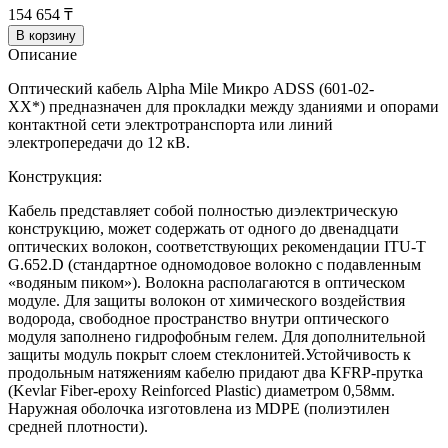
154 654 ₸
В корзину
Описание
Оптический кабель Alpha Mile Микро ADSS (601-02-
ХХ*) предназначен для прокладки между зданиями и опорами
контактной сети электротранспорта или линий
электропередачи до 12 кВ.
Конструкция:
Кабель представляет собой полностью диэлектрическую
конструкцию, может содержать от одного до двенадцати
оптических волокон, соответствующих рекомендации ITU-T
G.652.D (стандартное одномодовое волокно с подавленным
«водяным пиком»). Волокна располагаются в оптическом
модуле. Для защиты волокон от химического воздействия
водорода, свободное пространство внутри оптического
модуля заполнено гидрофобным гелем. Для дополнительной
защиты модуль покрыт слоем стеклонитей.Устойчивость к
продольным натяжениям кабелю придают два KFRP-прутка
(Kevlar Fiber-epoxy Reinforced Plastic) диаметром 0,58мм.
Наружная оболочка изготовлена из MDPE (полиэтилен
средней плотности).