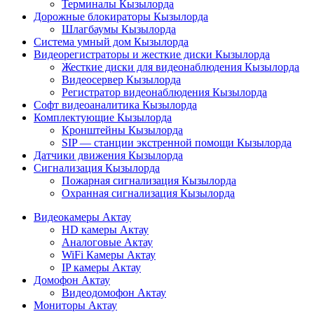
Терминалы Кызылорда
Дорожные блокираторы Кызылорда
Шлагбаумы Кызылорда
Система умный дом Кызылорда
Видеорегистраторы и жесткие диски Кызылорда
Жесткие диски для видеонаблюдения Кызылорда
Видеосервер Кызылорда
Регистратор видеонаблюдения Кызылорда
Софт видеоаналитика Кызылорда
Комплектующие Кызылорда
Кронштейны Кызылорда
SIP — станции экстренной помощи Кызылорда
Датчики движения Кызылорда
Сигнализация Кызылорда
Пожарная сигнализация Кызылорда
Охранная сигнализация Кызылорда
Видеокамеры Актау
HD камеры Актау
Аналоговые Актау
WiFi Камеры Актау
IP камеры Актау
Домофон Актау
Видеодомофон Актау
Мониторы Актау