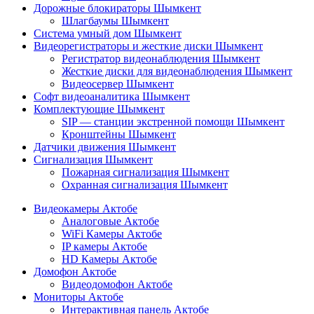
Дорожные блокираторы Шымкент
Шлагбаумы Шымкент
Система умный дом Шымкент
Видеорегистраторы и жесткие диски Шымкент
Регистратор видеонаблюдения Шымкент
Жесткие диски для видеонаблюдения Шымкент
Видеосервер Шымкент
Софт видеоаналитика Шымкент
Комплектующие Шымкент
SIP — станции экстренной помощи Шымкент
Кронштейны Шымкент
Датчики движения Шымкент
Сигнализация Шымкент
Пожарная сигнализация Шымкент
Охранная сигнализация Шымкент
Видеокамеры Актобе
Аналоговые Актобе
WiFi Камеры Актобе
IP камеры Актобе
HD Камеры Актобе
Домофон Актобе
Видеодомофон Актобе
Мониторы Актобе
Интерактивная панель Актобе