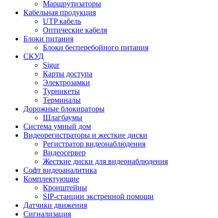
Маршрутизаторы
Кабельная продукция
UTP кабель
Оптические кабеля
Блоки питания
Блоки бесперебойного питания
СКУД
Sigur
Карты доступа
Электрозамки
Турникеты
Терминалы
Дорожные блокираторы
Шлагбаумы
Cистема умный дом
Видеорегистраторы и жесткие диски
Регистратор видеонаблюдения
Видеосервер
Жесткие диски для видеонаблюдения
Софт видеоаналитика
Комплектующие
Кронштейны
SIP-станции экстренной помощи
Датчики движения
Сигнализация