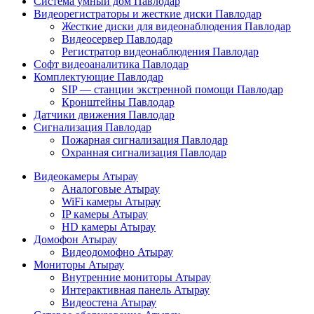
Система умный дом Павлодар
Видеорегистраторы и жесткие диски Павлодар
Жесткие диски для видеонаблюдения Павлодар
Видеосервер Павлодар
Регистратор видеонаблюдения Павлодар
Софт видеоаналитика Павлодар
Комплектующие Павлодар
SIP — станции экстренной помощи Павлодар
Кронштейны Павлодар
Датчики движения Павлодар
Сигнализация Павлодар
Пожарная сигнализация Павлодар
Охранная сигнализация Павлодар
Видеокамеры Атырау
Аналоговые Атырау
WiFi камеры Атырау
IP камеры Атырау
HD камеры Атырау
Домофон Атырау
Видеодомофно Атырау
Мониторы Атырау
Внутренние мониторы Атырау
Интерактивная панель Атырау
Видеостена Атырау