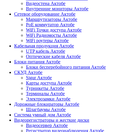
Видеостена Актобе
Внутренние мониторы Актобе
Сетевое оборудование Актобе
Маршрутизаторы Актобе
PoE коммутатор Актобе
WiFi Точки доступа Актобе
WiFi Радиомосты Актобе
WiFi роутеры Актобе
Кабельная продукция Актобе
UTP кабель Актобе
Оптические кабеля Актобе
Блоки питания Актобе
Блоки бесперебойного питания Актобе
СКУД Актобе
Sigur Актобе
Карты доступа Актобе
Турникеты Актобе
Терминалы Актобе
Электрозамки Актобе
Дорожные блокираторы Актобе
Шлагбаумы Актобе
Система умный дом Актобе
Видеорегистраторы и жесткие диски
Видеосервер Актобе
Регистратор видеонаблюдения Актобе