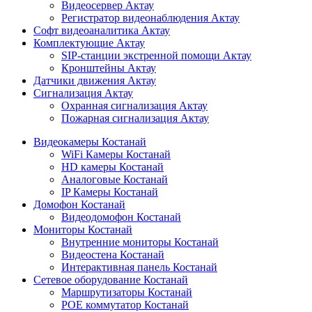
Видеосервер Актау
Регистратор видеонаблюдения Актау
Софт видеоаналитика Актау
Комплектующие Актау
SIP-станции экстренной помощи Актау
Кронштейны Актау
Датчики движения Актау
Сигнализация Актау
Охранная сигнализация Актау
Пожарная сигнализация Актау
Видеокамеры Костанай
WiFi Камеры Костанай
HD камеры Костанай
Аналоговые Костанай
IP Камеры Костанай
Домофон Костанай
Видеодомофон Костанай
Мониторы Костанай
Внутренние мониторы Костанай
Видеостена Костанай
Интерактивная панель Костанай
Сетевое оборудование Костанай
Маршрутизаторы Костанай
POE коммутатор Костанай