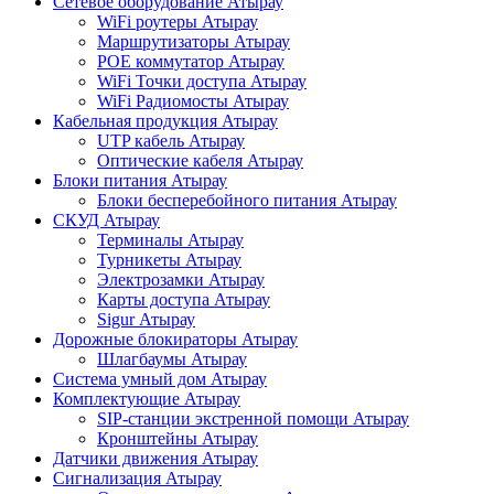
Сетевое оборудование Атырау
WiFi роутеры Атырау
Маршрутизаторы Атырау
POE коммутатор Атырау
WiFi Точки доступа Атырау
WiFi Радиомосты Атырау
Кабельная продукция Атырау
UTP кабель Атырау
Оптические кабеля Атырау
Блоки питания Атырау
Блоки бесперебойного питания Атырау
СКУД Атырау
Терминалы Атырау
Турникеты Атырау
Электрозамки Атырау
Карты доступа Атырау
Sigur Атырау
Дорожные блокираторы Атырау
Шлагбаумы Атырау
Система умный дом Атырау
Комплектующие Атырау
SIP-станции экстренной помощи Атырау
Кронштейны Атырау
Датчики движения Атырау
Сигнализация Атырау