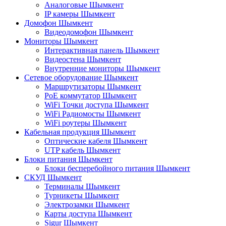
Аналоговые Шымкент
IP камеры Шымкент
Домофон Шымкент
Видеодомофон Шымкент
Мониторы Шымкент
Интерактивная панель Шымкент
Видеостена Шымкент
Внутренние мониторы Шымкент
Сетевое оборудование Шымкент
Маршрутизаторы Шымкент
PoE коммутатор Шымкент
WiFi Точки доступа Шымкент
WiFi Радиомосты Шымкент
WiFi роутеры Шымкент
Кабельная продукция Шымкент
Оптические кабеля Шымкент
UTP кабель Шымкент
Блоки питания Шымкент
Блоки бесперебойного питания Шымкент
СКУД Шымкент
Терминалы Шымкент
Турникеты Шымкент
Электрозамки Шымкент
Карты доступа Шымкент
Sigur Шымкент