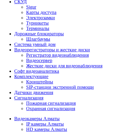
СКУД
Sigur
Карты доступа
Электрозамки
Турникеты
Терминалы
Дорожные блокираторы
Шлагбаумы
Cистема умный дом
Видеорегистраторы и жесткие диски
Регистратор видеонаблюдения
Видеосервер
Жесткие диски для видеонаблюдения
Софт видеоаналитика
Комплектующие
Кронштейны
SIP-станции экстренной помощи
Датчики движения
Сигнализация
Пожарная сигнализация
Охранная сигнализация
Видеокамеры Алматы
IP камеры Алматы
HD камеры Алматы