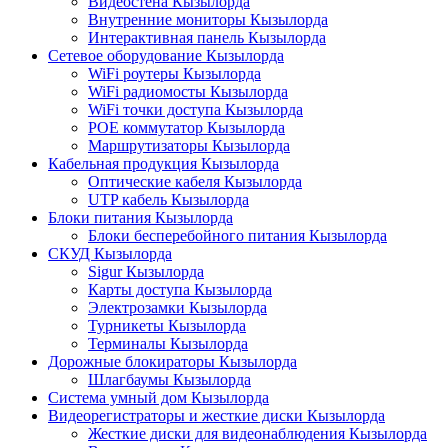
Видеостена Кызылорда
Внутренние мониторы Кызылорда
Интерактивная панель Кызылорда
Сетевое оборудование Кызылорда
WiFi роутеры Кызылорда
WiFi радиомосты Кызылорда
WiFi точки доступа Кызылорда
POE коммутатор Кызылорда
Маршрутизаторы Кызылорда
Кабельная продукция Кызылорда
Оптические кабеля Кызылорда
UTP кабель Кызылорда
Блоки питания Кызылорда
Блоки бесперебойного питания Кызылорда
СКУД Кызылорда
Sigur Кызылорда
Карты доступа Кызылорда
Электрозамки Кызылорда
Турникеты Кызылорда
Терминалы Кызылорда
Дорожные блокираторы Кызылорда
Шлагбаумы Кызылорда
Система умный дом Кызылорда
Видеорегистраторы и жесткие диски Кызылорда
Жесткие диски для видеонаблюдения Кызылорда