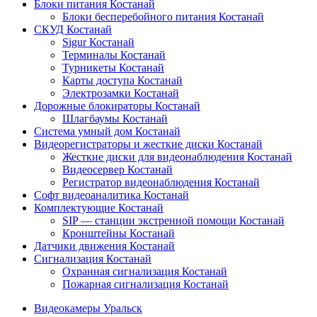
Блоки питания Костанай
Блоки бесперебойного питания Костанай
СКУД Костанай
Sigur Костанай
Терминалы Костанай
Турникеты Костанай
Карты доступа Костанай
Электрозамки Костанай
Дорожные блокираторы Костанай
Шлагбаумы Костанай
Система умный дом Костанай
Видеорегистраторы и жесткие диски Костанай
Жесткие диски для видеонаблюдения Костанай
Видеосервер Костанай
Регистратор видеонаблюдения Костанай
Софт видеоаналитика Костанай
Комплектующие Костанай
SIP — станции экстренной помощи Костанай
Кронштейны Костанай
Датчики движения Костанай
Сигнализация Костанай
Охранная сигнализация Костанай
Пожарная сигнализация Костанай
Видеокамеры Уральск