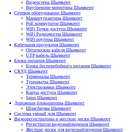
Видеостена Шымкент
Внутренние мониторы Шымкент
Сетевое оборудование Шымкент
Маршрутизаторы Шымкент
PoE коммутатор Шымкент
WiFi Точки доступа Шымкент
WiFi Радиомосты Шымкент
WiFi роутеры Шымкент
Кабельная продукция Шымкент
Оптические кабеля Шымкент
UTP кабель Шымкент
Блоки питания Шымкент
Блоки бесперебойного питания Шымкент
СКУД Шымкент
Терминалы Шымкент
Турникеты Шымкент
Электрозамки Шымкент
Карты доступа Шымкент
Sigur Шымкент
Дорожные блокираторы Шымкент
Шлагбаумы Шымкент
Система умный дом Шымкент
Видеорегистраторы и жесткие диски Шымкент
Регистратор видеонаблюдения Шымкент
Жесткие диски для видеонаблюдения Шымкент