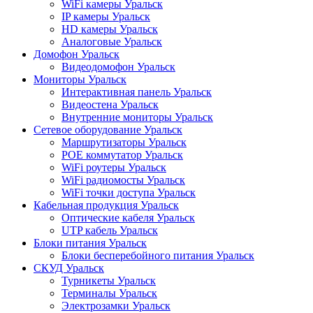
WiFi камеры Уральск
IP камеры Уральск
HD камеры Уральск
Аналоговые Уральск
Домофон Уральск
Видеодомофон Уральск
Мониторы Уральск
Интерактивная панель Уральск
Видеостена Уральск
Внутренние мониторы Уральск
Сетевое оборудование Уральск
Маршрутизаторы Уральск
POE коммутатор Уральск
WiFi роутеры Уральск
WiFi радиомосты Уральск
WiFi точки доступа Уральск
Кабельная продукция Уральск
Оптические кабеля Уральск
UTP кабель Уральск
Блоки питания Уральск
Блоки бесперебойного питания Уральск
СКУД Уральск
Турникеты Уральск
Терминалы Уральск
Электрозамки Уральск