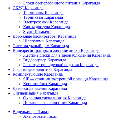
Блоки бесперебойного питания Караганда
СКУД Караганда
Терминалы Караганда
Турникеты Караганда
Электрозамки Караганда
Карты доступа Караганда
Sigur Шымкент
Дорожные блокираторы Караганда
Шлагбаумы Караганда
Система умный дом Караганда
Видеорегистраторы и жесткие диски Караганда
Жесткие диски для видеонаблюдения Караганда
Видеосервер Караганда
Регистратор видеонаблюдения Караганда
Софт видеоаналитика Караганда
Комплектующие Караганда
SIP — станции экстренной помощи Караганда
Кронштейны Караганда
Датчики движения Караганда
Сигнализация Караганда
Охранная сигнализация Караганда
Пожарная сигнализация Караганда
Видеокамеры Тараз
Аналоговые Тараз