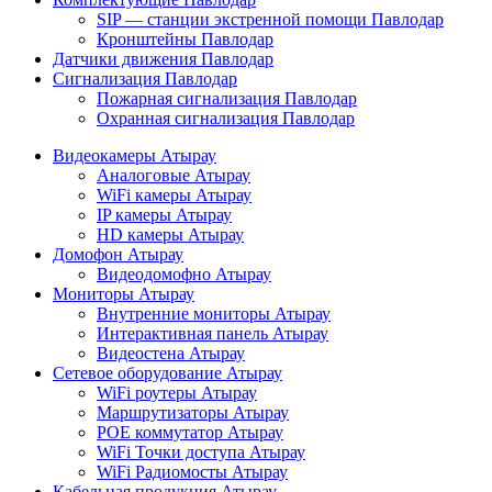
SIP — станции экстренной помощи Павлодар
Кронштейны Павлодар
Датчики движения Павлодар
Сигнализация Павлодар
Пожарная сигнализация Павлодар
Охранная сигнализация Павлодар
Видеокамеры Атырау
Аналоговые Атырау
WiFi камеры Атырау
IP камеры Атырау
HD камеры Атырау
Домофон Атырау
Видеодомофно Атырау
Мониторы Атырау
Внутренние мониторы Атырау
Интерактивная панель Атырау
Видеостена Атырау
Сетевое оборудование Атырау
WiFi роутеры Атырау
Маршрутизаторы Атырау
POE коммутатор Атырау
WiFi Точки доступа Атырау
WiFi Радиомосты Атырау
Кабельная продукция Атырау