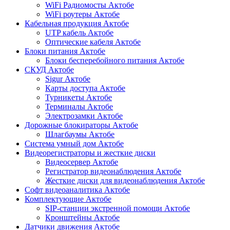
WiFi Радиомосты Актобе
WiFi роутеры Актобе
Кабельная продукция Актобе
UTP кабель Актобе
Оптические кабеля Актобе
Блоки питания Актобе
Блоки бесперебойного питания Актобе
СКУД Актобе
Sigur Актобе
Карты доступа Актобе
Турникеты Актобе
Терминалы Актобе
Электрозамки Актобе
Дорожные блокираторы Актобе
Шлагбаумы Актобе
Система умный дом Актобе
Видеорегистраторы и жесткие диски
Видеосервер Актобе
Регистратор видеонаблюдения Актобе
Жесткие диски для видеонаблюдения Актобе
Софт видеоаналитика Актобе
Комплектующие Актобе
SIP-станции экстренной помощи Актобе
Кронштейны Актобе
Датчики движения Актобе