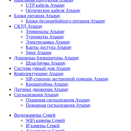
UTP кабель Атырау
Оптические кабеля Атырау
Блоки питания Атырау
Блоки бесперебойного питания Атырау
СКУД Атырау
Терминалы Атырау
Турникеты Атырау
Электрозамки Атырау
Карты доступа Атырау
Sigur Атырау
Дорожные блокираторы Атырау
Шлагбаумы Атырау
Система умный дом Атырау
Комплектующие Атырау
SIP-станции экстренной помощи Атырау
Кронштейны Атырау
Датчики движения Атырау
Сигнализация Атырау
Охранная сигнализация Атырау
Пожарная сигнализация Атырау
Видеокамеры Семей
WiFi камеры Семей
IP камеры Семей
Аналоговые Семей