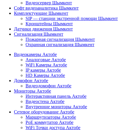
Видеосервер Шымкент
Софт видеоаналитика Шымкент
Комплектующие Шымкент
SIP — станции экстренной помощи Шымкент
Кронштейны Шымкент
Датчики движения Шымкент
Сигнализация Шымкент
Пожарная сигнализация Шымкент
Охранная сигнализация Шымкент
Видеокамеры Актобе
Аналоговые Актобе
WiFi Камеры Актобе
IP камеры Актобе
HD Камеры Актобе
Домофон Актобе
Видеодомофон Актобе
Мониторы Актобе
Интерактивная панель Актобе
Видеостена Актобе
Внутренние мониторы Актобе
Сетевое оборудование Актобе
Маршрутизаторы Актобе
PoE коммутатор Актобе
WiFi Точки доступа Актобе