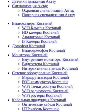
Датчики движения Актау
Сигнализация Актау
Охранная сигнализация Актау
Пожарная сигнализация Актау
Видеокамеры Костанай
WiFi Камеры Костанай
HD камеры Костанай
Аналоговые Костанай
IP Камеры Костанай
Домофон Костанай
Видеодомофон Костанай
Мониторы Костанай
Внутренние мониторы Костанай
Видеостена Костанай
Интерактивная панель Костанай
Сетевое оборудование Костанай
Маршрутизаторы Костанай
POE коммутатор Костанай
WiFi Точки доступа Костанай
WiFi радиомосты Костанай
WiFi роутеры Костанай
Кабельная продукция Костанай
Оптические кабеля Костанай
UTP кабель Костанай