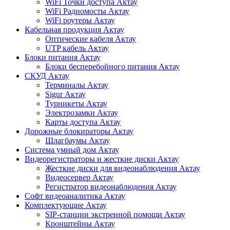
WiFi Точки доступа Актау
WiFi Радиомосты Актау
WiFi роутеры Актау
Кабельная продукция Актау
Оптические кабеля Актау
UTP кабель Актау
Блоки питания Актау
Блоки бесперебойного питания Актау
СКУД Актау
Терминалы Актау
Sigur Актау
Турникеты Актау
Электрозамки Актау
Карты доступа Актау
Дорожные блокираторы Актау
Шлагбаумы Актау
Система умный дом Актау
Видеорегистраторы и жесткие диски Актау
Жесткие диски для видеонаблюдения Актау
Видеосервер Актау
Регистратор видеонаблюдения Актау
Софт видеоаналитика Актау
Комплектующие Актау
SIP-станции экстренной помощи Актау
Кронштейны Актау