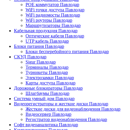
POE коммутатор Павлодар
WiFi точки доступа Павлодар
WiFi радиомосты Павлодар
WiFi роутеры Павлодар
Маршрутизаторы Павлодар
Кабельная продукция Павлодар
Оптические кабеля Павлодар
UTP кабель Павлодар
Блоки питания Павлодар
Блоки бесперебойного питания Павлодар
СКУД Павлодар
Sigur Павлодар
Терминалы Павлодар
Турникеты Павлодар
Электрозамки Павлодар
Карты доступа Павлодар
Дорожные блокираторы Павлодар
Шлагбаумы Павлодар
Система умный дом Павлодар
Видеорегистраторы и жесткие диски Павлодар
Жесткие диски для видеонаблюдения Павлодар
Видеосервер Павлодар
Регистратор видеонаблюдения Павлодар
Софт видеоаналитика Павлодар
Комплектующие Павлодар