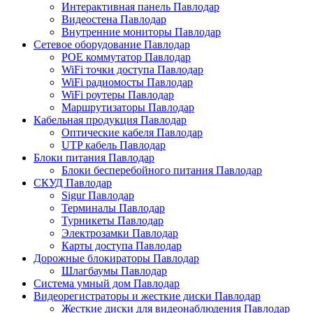
Интерактивная панель Павлодар
Видеостена Павлодар
Внутренние мониторы Павлодар
Сетевое оборудование Павлодар
POE коммутатор Павлодар
WiFi точки доступа Павлодар
WiFi радиомосты Павлодар
WiFi роутеры Павлодар
Маршрутизаторы Павлодар
Кабельная продукция Павлодар
Оптические кабеля Павлодар
UTP кабель Павлодар
Блоки питания Павлодар
Блоки бесперебойного питания Павлодар
СКУД Павлодар
Sigur Павлодар
Терминалы Павлодар
Турникеты Павлодар
Электрозамки Павлодар
Карты доступа Павлодар
Дорожные блокираторы Павлодар
Шлагбаумы Павлодар
Система умный дом Павлодар
Видеорегистраторы и жесткие диски Павлодар
Жесткие диски для видеонаблюдения Павлодар