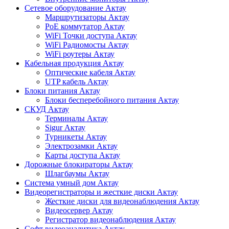
Сетевое оборудование Актау
Маршрутизаторы Актау
PoE коммутатор Актау
WiFi Точки доступа Актау
WiFi Радиомосты Актау
WiFi роутеры Актау
Кабельная продукция Актау
Оптические кабеля Актау
UTP кабель Актау
Блоки питания Актау
Блоки бесперебойного питания Актау
СКУД Актау
Терминалы Актау
Sigur Актау
Турникеты Актау
Электрозамки Актау
Карты доступа Актау
Дорожные блокираторы Актау
Шлагбаумы Актау
Система умный дом Актау
Видеорегистраторы и жесткие диски Актау
Жесткие диски для видеонаблюдения Актау
Видеосервер Актау
Регистратор видеонаблюдения Актау
Софт видеоаналитика Актау