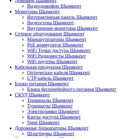
Домофон Шымкент
Видеодомофон Шымкент
Мониторы Шымкент
Интерактивная панель Шымкент
Видеостена Шымкент
Внутренние мониторы Шымкент
Сетевое оборудование Шымкент
Маршрутизаторы Шымкент
PoE коммутатор Шымкент
WiFi Точки доступа Шымкент
WiFi Радиомосты Шымкент
WiFi роутеры Шымкент
Кабельная продукция Шымкент
Оптические кабеля Шымкент
UTP кабель Шымкент
Блоки питания Шымкент
Блоки бесперебойного питания Шымкент
СКУД Шымкент
Терминалы Шымкент
Турникеты Шымкент
Электрозамки Шымкент
Карты доступа Шымкент
Sigur Шымкент
Дорожные блокираторы Шымкент
Шлагбаумы Шымкент