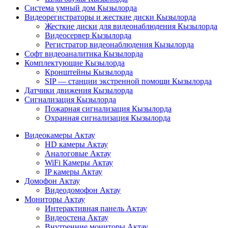
Система умный дом Кызылорда
Видеорегистраторы и жесткие диски Кызылорда
Жесткие диски для видеонаблюдения Кызылорда
Видеосервер Кызылорда
Регистратор видеонаблюдения Кызылорда
Софт видеоаналитика Кызылорда
Комплектующие Кызылорда
Кронштейны Кызылорда
SIP — станции экстренной помощи Кызылорда
Датчики движения Кызылорда
Сигнализация Кызылорда
Пожарная сигнализация Кызылорда
Охранная сигнализация Кызылорда
Видеокамеры Актау
HD камеры Актау
Аналоговые Актау
WiFi Камеры Актау
IP камеры Актау
Домофон Актау
Видеодомофон Актау
Мониторы Актау
Интерактивная панель Актау
Видеостена Актау
Внутренние мониторы Актау