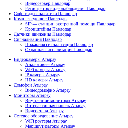
Видеосервер Павлодар
Регистратор видеонаблюдения Павлодар
Софт видеоаналитика Павлодар
Комплектующие Павлодар
SIP — станции экстренной помощи Павлодар
Кронштейны Павлодар
Датчики движения Павлодар
Сигнализация Павлодар
Пожарная сигнализация Павлодар
Охранная сигнализация Павлодар
Видеокамеры Атырау
Аналоговые Атырау
WiFi камеры Атырау
IP камеры Атырау
HD камеры Атырау
Домофон Атырау
Видеодомофно Атырау
Мониторы Атырау
Внутренние мониторы Атырау
Интерактивная панель Атырау
Видеостена Атырау
Сетевое оборудование Атырау
WiFi роутеры Атырау
Маршрутизаторы Атырау