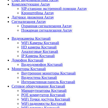
Комплектующие Актау
SIP-станции экстренной помощи Актау
Кронштейны Актау
Датчики движения Актау
Сигнализация Актау
Охранная сигнализация Актау
Пожарная сигнализация Актау
Видеокамеры Костанай
WiFi Камеры Костанай
HD камеры Костанай
Аналоговые Костанай
IP Камеры Костанай
Домофон Костанай
Видеодомофон Костанай
Мониторы Костанай
Внутренние мониторы Костанай
Видеостена Костанай
Интерактивная панель Костанай
Сетевое оборудование Костанай
Маршрутизаторы Костанай
POE коммутатор Костанай
WiFi Точки доступа Костанай
WiFi радиомосты Костанай
WiFi роутеры Костанай