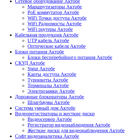
Сетевое оборудование Актобе
Маршрутизаторы Актобе
PoE коммутатор Актобе
WiFi Точки доступа Актобе
WiFi Радиомосты Актобе
WiFi роутеры Актобе
Кабельная продукция Актобе
UTP кабель Актобе
Оптические кабеля Актобе
Блоки питания Актобе
Блоки бесперебойного питания Актобе
СКУД Актобе
Sigur Актобе
Карты доступа Актобе
Турникеты Актобе
Терминалы Актобе
Электрозамки Актобе
Дорожные блокираторы Актобе
Шлагбаумы Актобе
Система умный дом Актобе
Видеорегистраторы и жесткие диски
Видеосервер Актобе
Регистратор видеонаблюдения Актобе
Жесткие диски для видеонаблюдения Актобе
Софт видеоаналитика Актобе