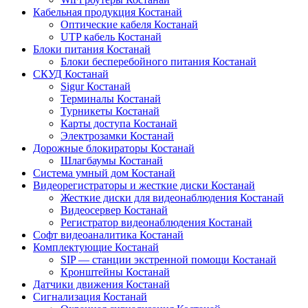
Кабельная продукция Костанай
Оптические кабеля Костанай
UTP кабель Костанай
Блоки питания Костанай
Блоки бесперебойного питания Костанай
СКУД Костанай
Sigur Костанай
Терминалы Костанай
Турникеты Костанай
Карты доступа Костанай
Электрозамки Костанай
Дорожные блокираторы Костанай
Шлагбаумы Костанай
Система умный дом Костанай
Видеорегистраторы и жесткие диски Костанай
Жесткие диски для видеонаблюдения Костанай
Видеосервер Костанай
Регистратор видеонаблюдения Костанай
Софт видеоаналитика Костанай
Комплектующие Костанай
SIP — станции экстренной помощи Костанай
Кронштейны Костанай
Датчики движения Костанай
Сигнализация Костанай