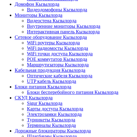
Домофон Кызылорда
Видеодомофоны Кызылорда
Мониторы Кызылорда
Видеостена Кызылорда
Внутренние мониторы Кызылорда
Интерактивная панель Кызылорда
Сетевое оборудование Кызылорда
WiFi роутеры Кызылорда
WiFi радиомосты Кызылорда
WiFi точки доступа Кызылорда
POE коммутатор Кызылорда
Маршрутизаторы Кызылорда
Кабельная продукция Кызылорда
Оптические кабеля Кызылорда
UTP кабель Кызылорда
Блоки питания Кызылорда
Блоки бесперебойного питания Кызылорда
СКУД Кызылорда
Sigur Кызылорда
Карты доступа Кызылорда
Электрозамки Кызылорда
Турникеты Кызылорда
Терминалы Кызылорда
Дорожные блокираторы Кызылорда
Шлагбаумы Кызылорда