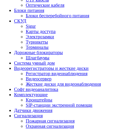
Оптические кабеля
Блоки питания
Блоки бесперебойного питания
СКУД
Sigur
Карты доступа
Электрозамки
Турникеты
Терминалы
Дорожные блокираторы
Шлагбаумы
Cистема умный дом
Видеорегистраторы и жесткие диски
Регистратор видеонаблюдения
Видеосервер
Жесткие диски для видеонаблюдения
Софт видеоаналитика
Комплектующие
Кронштейны
SIP-станции экстренной помощи
Датчики движения
Сигнализация
Пожарная сигнализация
Охранная сигнализация