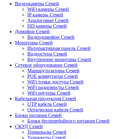
Видеокамеры Семей
WiFi камеры Семей
IP камеры Семей
Аналоговые Семей
HD камеры Семей
Домофон Семей
Видеодомофон Семей
Мониторы Семей
Интерактивная панель Семей
Видеостена Семей
Внутренние мониторы Семей
Сетевое оборудование Семей
Маршрутизаторы Семей
POE коммутатор Семей
WiFi точки доступа Семей
WiFi радиомосты Семей
WiFi роутеры Семей
Кабельная продукция Семей
UTP кабель Семей
Оптические кабеля Семей
Блоки питания Семей
Блоки бесперебойного питания Семей
СКУД Семей
Терминалы Семей
Турникеты Семей