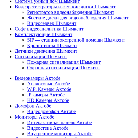
Система умный дом Шымкент
Видеорегистраторы и жесткие диски Шымкент
Регистратор видеонаблюдения Шымкент
Жесткие диски для видеонаблюдения Шымкент
Видеосервер Шымкент
Софт видеоаналитика Шымкент
Комплектующие Шымкент
SIP — станции экстренной помощи Шымкент
Кронштейны Шымкент
Датчики движения Шымкент
Сигнализация Шымкент
Пожарная сигнализация Шымкент
Охранная сигнализация Шымкент
Видеокамеры Актобе
Аналоговые Актобе
WiFi Камеры Актобе
IP камеры Актобе
HD Камеры Актобе
Домофон Актобе
Видеодомофон Актобе
Мониторы Актобе
Интерактивная панель Актобе
Видеостена Актобе
Внутренние мониторы Актобе