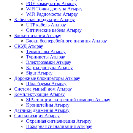
POE коммутатор Атырау
WiFi Точки доступа Атырау
WiFi Радиомосты Атырау
Кабельная продукция Атырау
UTP кабель Атырау
Оптические кабеля Атырау
Блоки питания Атырау
Блоки бесперебойного питания Атырау
СКУД Атырау
Терминалы Атырау
Турникеты Атырау
Электрозамки Атырау
Карты доступа Атырау
Sigur Атырау
Дорожные блокираторы Атырау
Шлагбаумы Атырау
Система умный дом Атырау
Комплектующие Атырау
SIP-станции экстренной помощи Атырау
Кронштейны Атырау
Датчики движения Атырау
Сигнализация Атырау
Охранная сигнализация Атырау
Пожарная сигнализация Атырау