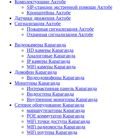
Комплектующие Актобе
SIP-станции экстренной помощи Актобе
Кронштейны Актобе
Датчики движения Актобе
Сигнализация Актобе
Пожарная сигнализация Актобе
Охранная сигнализация Актобе
Видеокамеры Караганда
HD камеры Караганда
Аналоговые Караганда
IP камеры Караганда
WiFi камеры Караганда
Домофон Караганда
Видеодомофоны Караганда
Мониторы Караганда
Интерактивная панель Караганда
Видеостена Караганда
Внутренние мониторы Караганда
Сетевое оборудование Караганда
маршрутизаторы Караганда
POE коммутатор Караганда
WiFi точки доступа Караганда
WiFi радиомосты Караганда
WiFi роутеры Караганда