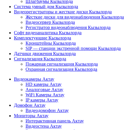
Шлагбаумы Кызылорда
Система умный дом Кызылорда
Видеорегистраторы и жесткие диски Кызылорда
Жесткие диски для видеонаблюдения Кызылорда
Видеосервер Кызылорда
Регистратор видеонаблюдения Кызылорда
Софт видеоаналитика Кызылорда
Комплектующие Кызылорда
Кронштейны Кызылорда
SIP — станции экстренной помощи Кызылорда
Датчики движения Кызылорда
Сигнализация Кызылорда
Пожарная сигнализация Кызылорда
Охранная сигнализация Кызылорда
Видеокамеры Актау
HD камеры Актау
Аналоговые Актау
WiFi Камеры Актау
IP камеры Актау
Домофон Актау
Видеодомофон Актау
Мониторы Актау
Интерактивная панель Актау
Видеостена Актау