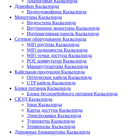
Аналоговые Кызылорда
Домофон Кызылорда
Видеодомофоны Кызылорда
Мониторы Кызылорда
Видеостена Кызылорда
Внутренние мониторы Кызылорда
Интерактивная панель Кызылорда
Сетевое оборудование Кызылорда
WiFi роутеры Кызылорда
WiFi радиомосты Кызылорда
WiFi точки доступа Кызылорда
POE коммутатор Кызылорда
Маршрутизаторы Кызылорда
Кабельная продукция Кызылорда
Оптические кабеля Кызылорда
UTP кабель Кызылорда
Блоки питания Кызылорда
Блоки бесперебойного питания Кызылорда
СКУД Кызылорда
Sigur Кызылорда
Карты доступа Кызылорда
Электрозамки Кызылорда
Турникеты Кызылорда
Терминалы Кызылорда
Дорожные блокираторы Кызылорда