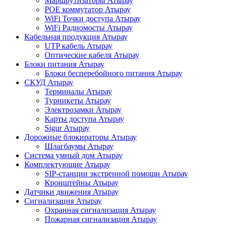
Маршрутизаторы Атырау
POE коммутатор Атырау
WiFi Точки доступа Атырау
WiFi Радиомосты Атырау
Кабельная продукция Атырау
UTP кабель Атырау
Оптические кабеля Атырау
Блоки питания Атырау
Блоки бесперебойного питания Атырау
СКУД Атырау
Терминалы Атырау
Турникеты Атырау
Электрозамки Атырау
Карты доступа Атырау
Sigur Атырау
Дорожные блокираторы Атырау
Шлагбаумы Атырау
Система умный дом Атырау
Комплектующие Атырау
SIP-станции экстренной помощи Атырау
Кронштейны Атырау
Датчики движения Атырау
Сигнализация Атырау
Охранная сигнализация Атырау
Пожарная сигнализация Атырау