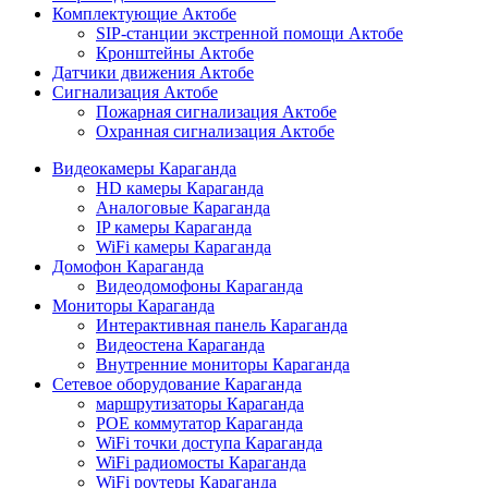
Комплектующие Актобе
SIP-станции экстренной помощи Актобе
Кронштейны Актобе
Датчики движения Актобе
Сигнализация Актобе
Пожарная сигнализация Актобе
Охранная сигнализация Актобе
Видеокамеры Караганда
HD камеры Караганда
Аналоговые Караганда
IP камеры Караганда
WiFi камеры Караганда
Домофон Караганда
Видеодомофоны Караганда
Мониторы Караганда
Интерактивная панель Караганда
Видеостена Караганда
Внутренние мониторы Караганда
Сетевое оборудование Караганда
маршрутизаторы Караганда
POE коммутатор Караганда
WiFi точки доступа Караганда
WiFi радиомосты Караганда
WiFi роутеры Караганда