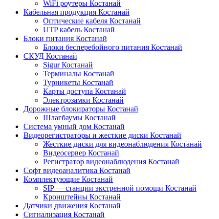
WiFi роутеры Костанай
Кабельная продукция Костанай
Оптические кабеля Костанай
UTP кабель Костанай
Блоки питания Костанай
Блоки бесперебойного питания Костанай
СКУД Костанай
Sigur Костанай
Терминалы Костанай
Турникеты Костанай
Карты доступа Костанай
Электрозамки Костанай
Дорожные блокираторы Костанай
Шлагбаумы Костанай
Система умный дом Костанай
Видеорегистраторы и жесткие диски Костанай
Жесткие диски для видеонаблюдения Костанай
Видеосервер Костанай
Регистратор видеонаблюдения Костанай
Софт видеоаналитика Костанай
Комплектующие Костанай
SIP — станции экстренной помощи Костанай
Кронштейны Костанай
Датчики движения Костанай
Сигнализация Костанай