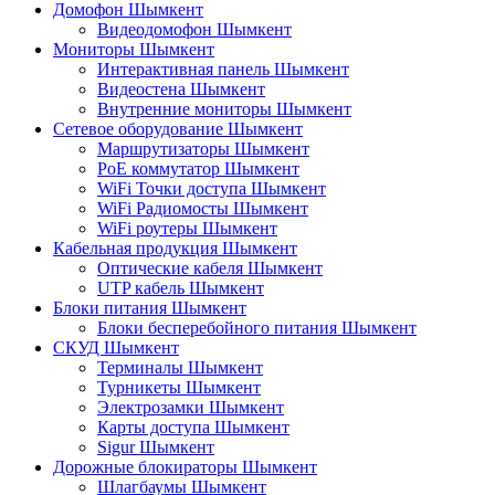
Домофон Шымкент
Видеодомофон Шымкент
Мониторы Шымкент
Интерактивная панель Шымкент
Видеостена Шымкент
Внутренние мониторы Шымкент
Сетевое оборудование Шымкент
Маршрутизаторы Шымкент
PoE коммутатор Шымкент
WiFi Точки доступа Шымкент
WiFi Радиомосты Шымкент
WiFi роутеры Шымкент
Кабельная продукция Шымкент
Оптические кабеля Шымкент
UTP кабель Шымкент
Блоки питания Шымкент
Блоки бесперебойного питания Шымкент
СКУД Шымкент
Терминалы Шымкент
Турникеты Шымкент
Электрозамки Шымкент
Карты доступа Шымкент
Sigur Шымкент
Дорожные блокираторы Шымкент
Шлагбаумы Шымкент