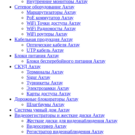
Внутренние мониторы Актау
Сетевое оборудование Актау
Маршрутизаторы Актау
PoE коммутатор Актау
WiFi Точки доступа Актау
WiFi Радиомосты Актау
WiFi роутеры Актау
Кабельная продукция Актау
Оптические кабеля Актау
UTP кабель Актау
Блоки питания Актау
Блоки бесперебойного питания Актау
СКУД Актау
Терминалы Актау
Sigur Актау
Турникеты Актау
Электрозамки Актау
Карты доступа Актау
Дорожные блокираторы Актау
Шлагбаумы Актау
Система умный дом Актау
Видеорегистраторы и жесткие диски Актау
Жесткие диски для видеонаблюдения Актау
Видеосервер Актау
Регистратор видеонаблюдения Актау