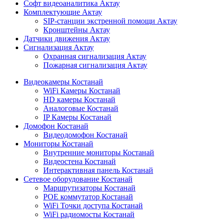
Софт видеоаналитика Актау
Комплектующие Актау
SIP-станции экстренной помощи Актау
Кронштейны Актау
Датчики движения Актау
Сигнализация Актау
Охранная сигнализация Актау
Пожарная сигнализация Актау
Видеокамеры Костанай
WiFi Камеры Костанай
HD камеры Костанай
Аналоговые Костанай
IP Камеры Костанай
Домофон Костанай
Видеодомофон Костанай
Мониторы Костанай
Внутренние мониторы Костанай
Видеостена Костанай
Интерактивная панель Костанай
Сетевое оборудование Костанай
Маршрутизаторы Костанай
POE коммутатор Костанай
WiFi Точки доступа Костанай
WiFi радиомосты Костанай