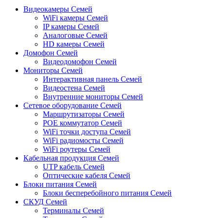
Видеокамеры Семей
WiFi камеры Семей
IP камеры Семей
Аналоговые Семей
HD камеры Семей
Домофон Семей
Видеодомофон Семей
Мониторы Семей
Интерактивная панель Семей
Видеостена Семей
Внутренние мониторы Семей
Сетевое оборудование Семей
Маршрутизаторы Семей
POE коммутатор Семей
WiFi точки доступа Семей
WiFi радиомосты Семей
WiFi роутеры Семей
Кабельная продукция Семей
UTP кабель Семей
Оптические кабеля Семей
Блоки питания Семей
Блоки бесперебойного питания Семей
СКУД Семей
Терминалы Семей