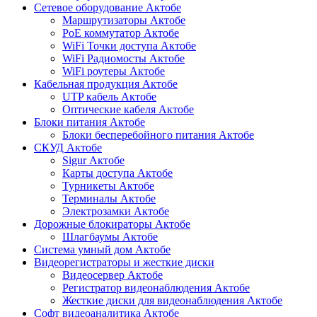
Сетевое оборудование Актобе
Маршрутизаторы Актобе
PoE коммутатор Актобе
WiFi Точки доступа Актобе
WiFi Радиомосты Актобе
WiFi роутеры Актобе
Кабельная продукция Актобе
UTP кабель Актобе
Оптические кабеля Актобе
Блоки питания Актобе
Блоки бесперебойного питания Актобе
СКУД Актобе
Sigur Актобе
Карты доступа Актобе
Турникеты Актобе
Терминалы Актобе
Электрозамки Актобе
Дорожные блокираторы Актобе
Шлагбаумы Актобе
Система умный дом Актобе
Видеорегистраторы и жесткие диски
Видеосервер Актобе
Регистратор видеонаблюдения Актобе
Жесткие диски для видеонаблюдения Актобе
Софт видеоаналитика Актобе