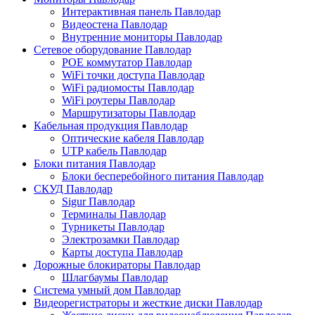
Интерактивная панель Павлодар
Видеостена Павлодар
Внутренние мониторы Павлодар
Сетевое оборудование Павлодар
POE коммутатор Павлодар
WiFi точки доступа Павлодар
WiFi радиомосты Павлодар
WiFi роутеры Павлодар
Маршрутизаторы Павлодар
Кабельная продукция Павлодар
Оптические кабеля Павлодар
UTP кабель Павлодар
Блоки питания Павлодар
Блоки бесперебойного питания Павлодар
СКУД Павлодар
Sigur Павлодар
Терминалы Павлодар
Турникеты Павлодар
Электрозамки Павлодар
Карты доступа Павлодар
Дорожные блокираторы Павлодар
Шлагбаумы Павлодар
Система умный дом Павлодар
Видеорегистраторы и жесткие диски Павлодар