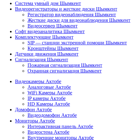
Система умный дом Шымкент
Видеорегистраторы и жесткие диски Шымкент
Регистратор видеонаблюдения Шымкент
Жесткие диски для видеонаблюдения Шымкент
Видеосервер Шымкент
Софт видеоаналитика Шымкент
Комплектующие Шымкент
SIP — станции экстренной помощи Шымкент
Кронштейны Шымкент
Датчики движения Шымкент
Сигнализация Шымкент
Пожарная сигнализация Шымкент
Охранная сигнализация Шымкент
Видеокамеры Актобе
Аналоговые Актобе
WiFi Камеры Актобе
IP камеры Актобе
HD Камеры Актобе
Домофон Актобе
Видеодомофон Актобе
Мониторы Актобе
Интерактивная панель Актобе
Видеостена Актобе
Внутренние мониторы Актобе