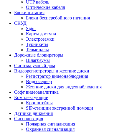
UTP кабель
Оптические кабеля
Блоки питания
Блоки бесперебойного питания
СКУД
Sigur
Карты доступа
Электрозамки
Турникеты
Терминалы
Дорожные блокираторы
Шлагбаумы
Cистема умный дом
Видеорегистраторы и жесткие диски
Регистратор видеонаблюдения
Видеосервер
Жесткие диски для видеонаблюдения
Софт видеоаналитика
Комплектующие
Кронштейны
SIP-станции экстренной помощи
Датчики движения
Сигнализация
Пожарная сигнализация
Охранная сигнализация