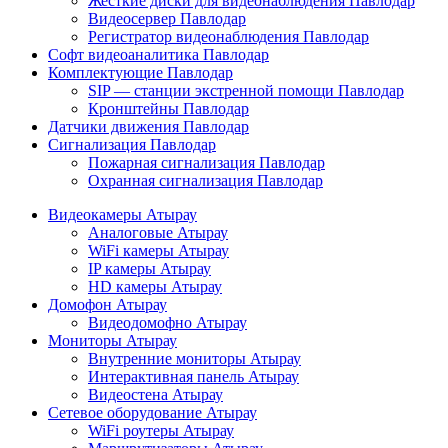
Жесткие диски для видеонаблюдения Павлодар
Видеосервер Павлодар
Регистратор видеонаблюдения Павлодар
Софт видеоаналитика Павлодар
Комплектующие Павлодар
SIP — станции экстренной помощи Павлодар
Кронштейны Павлодар
Датчики движения Павлодар
Сигнализация Павлодар
Пожарная сигнализация Павлодар
Охранная сигнализация Павлодар
Видеокамеры Атырау
Аналоговые Атырау
WiFi камеры Атырау
IP камеры Атырау
HD камеры Атырау
Домофон Атырау
Видеодомофно Атырау
Мониторы Атырау
Внутренние мониторы Атырау
Интерактивная панель Атырау
Видеостена Атырау
Сетевое оборудование Атырау
WiFi роутеры Атырау