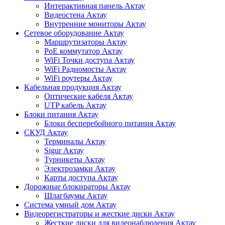
Интерактивная панель Актау
Видеостена Актау
Внутренние мониторы Актау
Сетевое оборудование Актау
Маршрутизаторы Актау
PoE коммутатор Актау
WiFi Точки доступа Актау
WiFi Радиомосты Актау
WiFi роутеры Актау
Кабельная продукция Актау
Оптические кабеля Актау
UTP кабель Актау
Блоки питания Актау
Блоки бесперебойного питания Актау
СКУД Актау
Терминалы Актау
Sigur Актау
Турникеты Актау
Электрозамки Актау
Карты доступа Актау
Дорожные блокираторы Актау
Шлагбаумы Актау
Система умный дом Актау
Видеорегистраторы и жесткие диски Актау
Жесткие диски для видеонаблюдения Актау