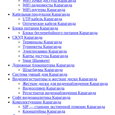
WiFi точки доступа Караганда
WiFi радиомосты Караганда
WiFi роутеры Караганда
Кабельная продукция Караганда
UTP кабель Караганда
Оптические кабеля Караганда
Блоки питания Караганда
Блоки бесперебойного питания Караганда
СКУД Караганда
Терминалы Караганда
Турникеты Караганда
Электрозамки Караганда
Карты доступа Караганда
Sigur Шымкент
Дорожные блокираторы Караганда
Шлагбаумы Караганда
Система умный дом Караганда
Видеорегистраторы и жесткие диски Караганда
Жесткие диски для видеонаблюдения Караганда
Видеосервер Караганда
Регистратор видеонаблюдения Караганда
Софт видеоаналитика Караганда
Комплектующие Караганда
SIP — станции экстренной помощи Караганда
Кронштейны Караганда