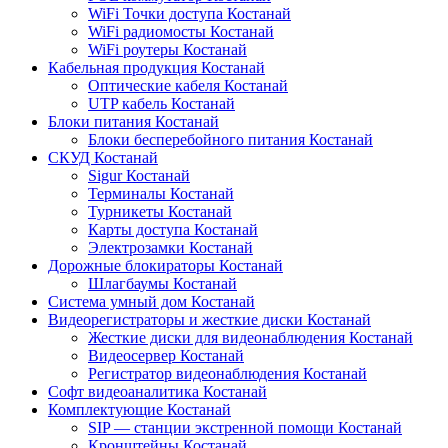
WiFi Точки доступа Костанай
WiFi радиомосты Костанай
WiFi роутеры Костанай
Кабельная продукция Костанай
Оптические кабеля Костанай
UTP кабель Костанай
Блоки питания Костанай
Блоки бесперебойного питания Костанай
СКУД Костанай
Sigur Костанай
Терминалы Костанай
Турникеты Костанай
Карты доступа Костанай
Электрозамки Костанай
Дорожные блокираторы Костанай
Шлагбаумы Костанай
Система умный дом Костанай
Видеорегистраторы и жесткие диски Костанай
Жесткие диски для видеонаблюдения Костанай
Видеосервер Костанай
Регистратор видеонаблюдения Костанай
Софт видеоаналитика Костанай
Комплектующие Костанай
SIP — станции экстренной помощи Костанай
Кронштейны Костанай