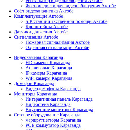
Регистратор видеонаблюдения Актобе
Жесткие диски для видеонаблюдения Актобе
Софт видеоаналитика Актобе
Комплектующие Актобе
SIP-станции экстренной помощи Актобе
Кронштейны Актобе
Датчики движения Актобе
Сигнализация Актобе
Пожарная сигнализация Актобе
Охранная сигнализация Актобе
Видеокамеры Караганда
HD камеры Караганда
Аналоговые Караганда
IP камеры Караганда
WiFi камеры Караганда
Домофон Караганда
Видеодомофоны Караганда
Мониторы Караганда
Интерактивная панель Караганда
Видеостена Караганда
Внутренние мониторы Караганда
Сетевое оборудование Караганда
маршрутизаторы Караганда
POE коммутатор Караганда