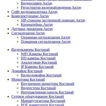
Видеосервер Актау
Регистратор видеонаблюдения Актау
Софт видеоаналитика Актау
Комплектующие Актау
SIP-станции экстренной помощи Актау
Кронштейны Актау
Датчики движения Актау
Сигнализация Актау
Охранная сигнализация Актау
Пожарная сигнализация Актау
Видеокамеры Костанай
WiFi Камеры Костанай
HD камеры Костанай
Аналоговые Костанай
IP Камеры Костанай
Домофон Костанай
Видеодомофон Костанай
Мониторы Костанай
Внутренние мониторы Костанай
Видеостена Костанай
Интерактивная панель Костанай
Сетевое оборудование Костанай
Маршрутизаторы Костанай
POE коммутатор Костанай