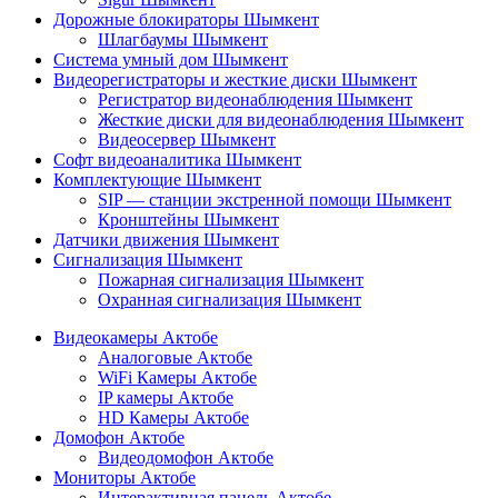
Дорожные блокираторы Шымкент
Шлагбаумы Шымкент
Система умный дом Шымкент
Видеорегистраторы и жесткие диски Шымкент
Регистратор видеонаблюдения Шымкент
Жесткие диски для видеонаблюдения Шымкент
Видеосервер Шымкент
Софт видеоаналитика Шымкент
Комплектующие Шымкент
SIP — станции экстренной помощи Шымкент
Кронштейны Шымкент
Датчики движения Шымкент
Сигнализация Шымкент
Пожарная сигнализация Шымкент
Охранная сигнализация Шымкент
Видеокамеры Актобе
Аналоговые Актобе
WiFi Камеры Актобе
IP камеры Актобе
HD Камеры Актобе
Домофон Актобе
Видеодомофон Актобе
Мониторы Актобе
Интерактивная панель Актобе