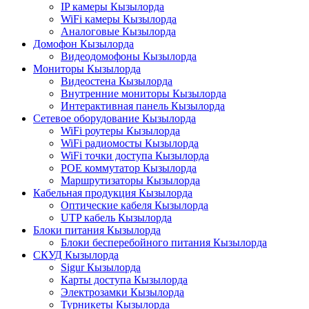
IP камеры Кызылорда
WiFi камеры Кызылорда
Аналоговые Кызылорда
Домофон Кызылорда
Видеодомофоны Кызылорда
Мониторы Кызылорда
Видеостена Кызылорда
Внутренние мониторы Кызылорда
Интерактивная панель Кызылорда
Сетевое оборудование Кызылорда
WiFi роутеры Кызылорда
WiFi радиомосты Кызылорда
WiFi точки доступа Кызылорда
POE коммутатор Кызылорда
Маршрутизаторы Кызылорда
Кабельная продукция Кызылорда
Оптические кабеля Кызылорда
UTP кабель Кызылорда
Блоки питания Кызылорда
Блоки бесперебойного питания Кызылорда
СКУД Кызылорда
Sigur Кызылорда
Карты доступа Кызылорда
Электрозамки Кызылорда
Турникеты Кызылорда