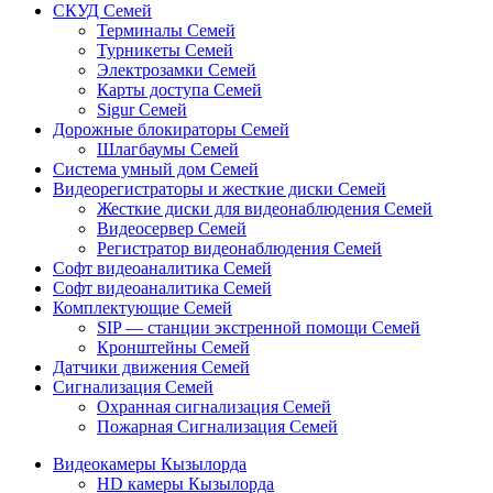
СКУД Семей
Терминалы Семей
Турникеты Семей
Электрозамки Семей
Карты доступа Семей
Sigur Семей
Дорожные блокираторы Семей
Шлагбаумы Семей
Система умный дом Семей
Видеорегистраторы и жесткие диски Семей
Жесткие диски для видеонаблюдения Семей
Видеосервер Семей
Регистратор видеонаблюдения Семей
Софт видеоаналитика Семей
Софт видеоаналитика Семей
Комплектующие Семей
SIP — станции экстренной помощи Семей
Кронштейны Семей
Датчики движения Семей
Сигнализация Семей
Охранная сигнализация Семей
Пожарная Сигнализация Семей
Видеокамеры Кызылорда
HD камеры Кызылорда