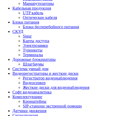
Маршрутизаторы
Кабельная продукция
UTP кабель
Оптические кабеля
Блоки питания
Блоки бесперебойного питания
СКУД
Sigur
Карты доступа
Электрозамки
Турникеты
Терминалы
Дорожные блокираторы
Шлагбаумы
Cистема умный дом
Видеорегистраторы и жесткие диски
Регистратор видеонаблюдения
Видеосервер
Жесткие диски для видеонаблюдения
Софт видеоаналитика
Комплектующие
Кронштейны
SIP-станции экстренной помощи
Датчики движения
Сигнализация