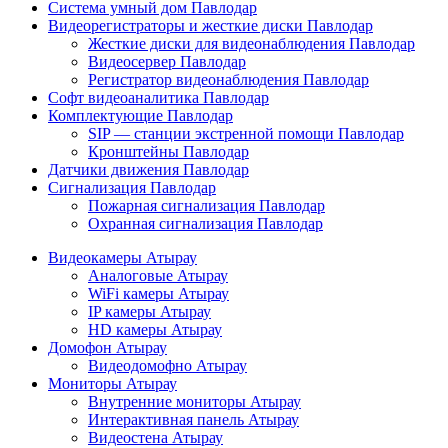
Система умный дом Павлодар
Видеорегистраторы и жесткие диски Павлодар
Жесткие диски для видеонаблюдения Павлодар
Видеосервер Павлодар
Регистратор видеонаблюдения Павлодар
Софт видеоаналитика Павлодар
Комплектующие Павлодар
SIP — станции экстренной помощи Павлодар
Кронштейны Павлодар
Датчики движения Павлодар
Сигнализация Павлодар
Пожарная сигнализация Павлодар
Охранная сигнализация Павлодар
Видеокамеры Атырау
Аналоговые Атырау
WiFi камеры Атырау
IP камеры Атырау
HD камеры Атырау
Домофон Атырау
Видеодомофно Атырау
Мониторы Атырау
Внутренние мониторы Атырау
Интерактивная панель Атырау
Видеостена Атырау