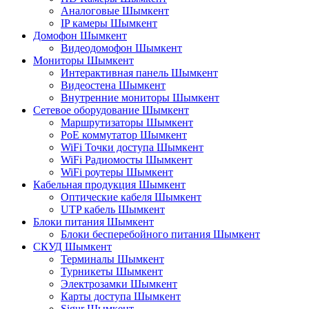
Аналоговые Шымкент
IP камеры Шымкент
Домофон Шымкент
Видеодомофон Шымкент
Мониторы Шымкент
Интерактивная панель Шымкент
Видеостена Шымкент
Внутренние мониторы Шымкент
Сетевое оборудование Шымкент
Маршрутизаторы Шымкент
PoE коммутатор Шымкент
WiFi Точки доступа Шымкент
WiFi Радиомосты Шымкент
WiFi роутеры Шымкент
Кабельная продукция Шымкент
Оптические кабеля Шымкент
UTP кабель Шымкент
Блоки питания Шымкент
Блоки бесперебойного питания Шымкент
СКУД Шымкент
Терминалы Шымкент
Турникеты Шымкент
Электрозамки Шымкент
Карты доступа Шымкент
Sigur Шымкент