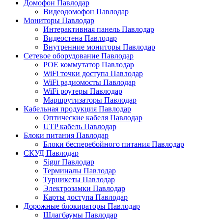
Домофон Павлодар
Видеодомофон Павлодар
Мониторы Павлодар
Интерактивная панель Павлодар
Видеостена Павлодар
Внутренние мониторы Павлодар
Сетевое оборудование Павлодар
POE коммутатор Павлодар
WiFi точки доступа Павлодар
WiFi радиомосты Павлодар
WiFi роутеры Павлодар
Маршрутизаторы Павлодар
Кабельная продукция Павлодар
Оптические кабеля Павлодар
UTP кабель Павлодар
Блоки питания Павлодар
Блоки бесперебойного питания Павлодар
СКУД Павлодар
Sigur Павлодар
Терминалы Павлодар
Турникеты Павлодар
Электрозамки Павлодар
Карты доступа Павлодар
Дорожные блокираторы Павлодар
Шлагбаумы Павлодар