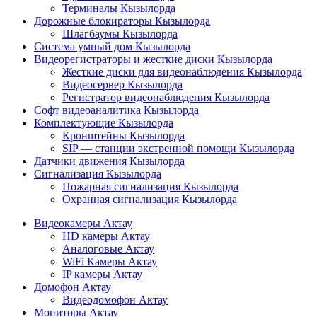
Терминалы Кызылорда
Дорожные блокираторы Кызылорда
Шлагбаумы Кызылорда
Система умный дом Кызылорда
Видеорегистраторы и жесткие диски Кызылорда
Жесткие диски для видеонаблюдения Кызылорда
Видеосервер Кызылорда
Регистратор видеонаблюдения Кызылорда
Софт видеоаналитика Кызылорда
Комплектующие Кызылорда
Кронштейны Кызылорда
SIP — станции экстренной помощи Кызылорда
Датчики движения Кызылорда
Сигнализация Кызылорда
Пожарная сигнализация Кызылорда
Охранная сигнализация Кызылорда
Видеокамеры Актау
HD камеры Актау
Аналоговые Актау
WiFi Камеры Актау
IP камеры Актау
Домофон Актау
Видеодомофон Актау
Мониторы Актау