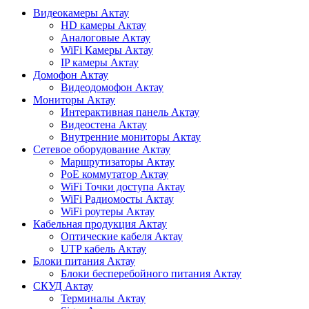
Видеокамеры Актау
HD камеры Актау
Аналоговые Актау
WiFi Камеры Актау
IP камеры Актау
Домофон Актау
Видеодомофон Актау
Мониторы Актау
Интерактивная панель Актау
Видеостена Актау
Внутренние мониторы Актау
Сетевое оборудование Актау
Маршрутизаторы Актау
PoE коммутатор Актау
WiFi Точки доступа Актау
WiFi Радиомосты Актау
WiFi роутеры Актау
Кабельная продукция Актау
Оптические кабеля Актау
UTP кабель Актау
Блоки питания Актау
Блоки бесперебойного питания Актау
СКУД Актау
Терминалы Актау