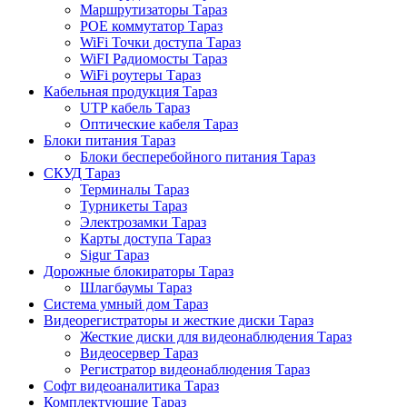
Маршрутизаторы Тараз
POE коммутатор Тараз
WiFi Точки доступа Тараз
WiFI Радиомосты Тараз
WiFi роутеры Тараз
Кабельная продукция Тараз
UTP кабель Тараз
Оптические кабеля Тараз
Блоки питания Тараз
Блоки бесперебойного питания Тараз
СКУД Тараз
Терминалы Тараз
Турникеты Тараз
Электрозамки Тараз
Карты доступа Тараз
Sigur Тараз
Дорожные блокираторы Тараз
Шлагбаумы Тараз
Система умный дом Тараз
Видеорегистраторы и жесткие диски Тараз
Жесткие диски для видеонаблюдения Тараз
Видеосервер Тараз
Регистратор видеонаблюдения Тараз
Софт видеоаналитика Тараз
Комплектующие Тараз