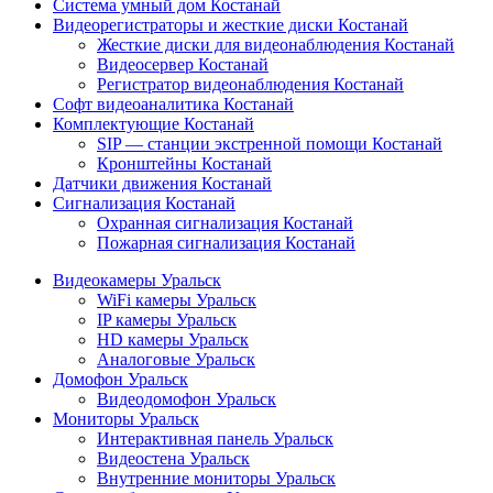
Система умный дом Костанай
Видеорегистраторы и жесткие диски Костанай
Жесткие диски для видеонаблюдения Костанай
Видеосервер Костанай
Регистратор видеонаблюдения Костанай
Софт видеоаналитика Костанай
Комплектующие Костанай
SIP — станции экстренной помощи Костанай
Кронштейны Костанай
Датчики движения Костанай
Сигнализация Костанай
Охранная сигнализация Костанай
Пожарная сигнализация Костанай
Видеокамеры Уральск
WiFi камеры Уральск
IP камеры Уральск
HD камеры Уральск
Аналоговые Уральск
Домофон Уральск
Видеодомофон Уральск
Мониторы Уральск
Интерактивная панель Уральск
Видеостена Уральск
Внутренние мониторы Уральск