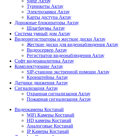
Sigur Актау
Турникеты Актау
Электрозамки Актау
Карты доступа Актау
Дорожные блокираторы Актау
Шлагбаумы Актау
Система умный дом Актау
Видеорегистраторы и жесткие диски Актау
Жесткие диски для видеонаблюдения Актау
Видеосервер Актау
Регистратор видеонаблюдения Актау
Софт видеоаналитика Актау
Комплектующие Актау
SIP-станции экстренной помощи Актау
Кронштейны Актау
Датчики движения Актау
Сигнализация Актау
Охранная сигнализация Актау
Пожарная сигнализация Актау
Видеокамеры Костанай
WiFi Камеры Костанай
HD камеры Костанай
Аналоговые Костанай
IP Камеры Костанай