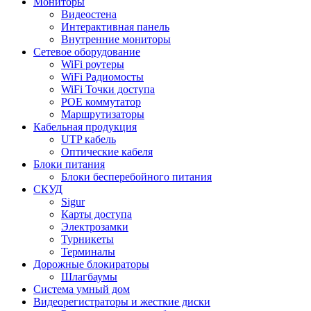
Мониторы
Видеостена
Интерактивная панель
Внутренние мониторы
Сетевое оборудование
WiFi роутеры
WiFi Радиомосты
WiFi Точки доступа
POE коммутатор
Маршрутизаторы
Кабельная продукция
UTP кабель
Оптические кабеля
Блоки питания
Блоки бесперебойного питания
СКУД
Sigur
Карты доступа
Электрозамки
Турникеты
Терминалы
Дорожные блокираторы
Шлагбаумы
Cистема умный дом
Видеорегистраторы и жесткие диски