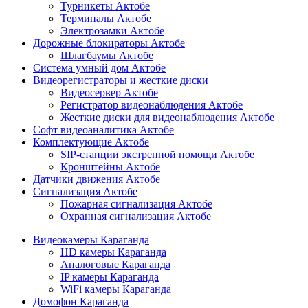
Турникеты Актобе
Терминалы Актобе
Электрозамки Актобе
Дорожные блокираторы Актобе
Шлагбаумы Актобе
Система умный дом Актобе
Видеорегистраторы и жесткие диски
Видеосервер Актобе
Регистратор видеонаблюдения Актобе
Жесткие диски для видеонаблюдения Актобе
Софт видеоаналитика Актобе
Комплектующие Актобе
SIP-станции экстренной помощи Актобе
Кронштейны Актобе
Датчики движения Актобе
Сигнализация Актобе
Пожарная сигнализация Актобе
Охранная сигнализация Актобе
Видеокамеры Караганда
HD камеры Караганда
Аналоговые Караганда
IP камеры Караганда
WiFi камеры Караганда
Домофон Караганда