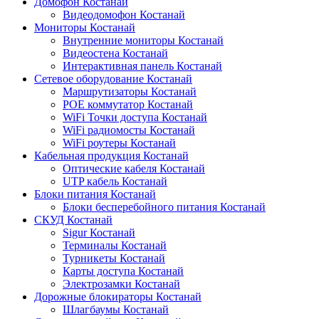
Домофон Костанай
Видеодомофон Костанай
Мониторы Костанай
Внутренние мониторы Костанай
Видеостена Костанай
Интерактивная панель Костанай
Сетевое оборудование Костанай
Маршрутизаторы Костанай
POE коммутатор Костанай
WiFi Точки доступа Костанай
WiFi радиомосты Костанай
WiFi роутеры Костанай
Кабельная продукция Костанай
Оптические кабеля Костанай
UTP кабель Костанай
Блоки питания Костанай
Блоки бесперебойного питания Костанай
СКУД Костанай
Sigur Костанай
Терминалы Костанай
Турникеты Костанай
Карты доступа Костанай
Электрозамки Костанай
Дорожные блокираторы Костанай
Шлагбаумы Костанай