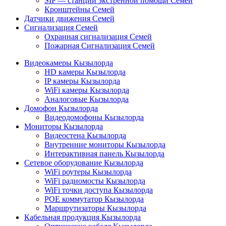
SIP — станции экстренной помощи Семей
Кронштейны Семей
Датчики движения Семей
Сигнализация Семей
Охранная сигнализация Семей
Пожарная Сигнализация Семей
Видеокамеры Кызылорда
HD камеры Кызылорда
IP камеры Кызылорда
WiFi камеры Кызылорда
Аналоговые Кызылорда
Домофон Кызылорда
Видеодомофоны Кызылорда
Мониторы Кызылорда
Видеостена Кызылорда
Внутренние мониторы Кызылорда
Интерактивная панель Кызылорда
Сетевое оборудование Кызылорда
WiFi роутеры Кызылорда
WiFi радиомосты Кызылорда
WiFi точки доступа Кызылорда
POE коммутатор Кызылорда
Маршрутизаторы Кызылорда
Кабельная продукция Кызылорда