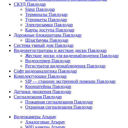
СКУД Павлодар
Sigur Павлодар
Терминалы Павлодар
Турникеты Павлодар
Электрозамки Павлодар
Карты доступа Павлодар
Дорожные блокираторы Павлодар
Шлагбаумы Павлодар
Система умный дом Павлодар
Видеорегистраторы и жесткие диски Павлодар
Жесткие диски для видеонаблюдения Павлодар
Видеосервер Павлодар
Регистратор видеонаблюдения Павлодар
Софт видеоаналитика Павлодар
Комплектующие Павлодар
SIP — станции экстренной помощи Павлодар
Кронштейны Павлодар
Датчики движения Павлодар
Сигнализация Павлодар
Пожарная сигнализация Павлодар
Охранная сигнализация Павлодар
Видеокамеры Атырау
Аналоговые Атырау
WiFi камеры Атырау