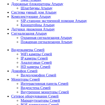
Дорожные блокираторы Атырау
Шлагбаумы Атырау
Система умный дом Атырау
Комплектующие Атырау
SIP-станции экстренной помощи Атырау
Кронштейны Атырау
Датчики движения Атырау
Сигнализация Атырау
Охранная сигнализация Атырау
Пожарная сигнализация Атырау
Видеокамеры Семей
WiFi камеры Семей
IP камеры Семей
Аналоговые Семей
HD камеры Семей
Домофон Семей
Видеодомофон Семей
Мониторы Семей
Интерактивная панель Семей
Видеостена Семей
Внутренние мониторы Семей
Сетевое оборудование Семей
Маршрутизаторы Семей
POE коммутатор Семей