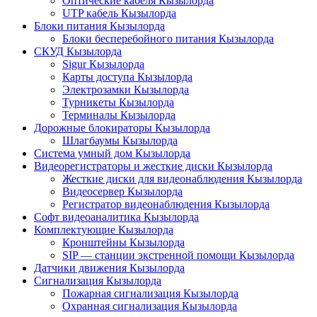
Оптические кабеля Кызылорда
UTP кабель Кызылорда
Блоки питания Кызылорда
Блоки бесперебойного питания Кызылорда
СКУД Кызылорда
Sigur Кызылорда
Карты доступа Кызылорда
Электрозамки Кызылорда
Турникеты Кызылорда
Терминалы Кызылорда
Дорожные блокираторы Кызылорда
Шлагбаумы Кызылорда
Система умный дом Кызылорда
Видеорегистраторы и жесткие диски Кызылорда
Жесткие диски для видеонаблюдения Кызылорда
Видеосервер Кызылорда
Регистратор видеонаблюдения Кызылорда
Софт видеоаналитика Кызылорда
Комплектующие Кызылорда
Кронштейны Кызылорда
SIP — станции экстренной помощи Кызылорда
Датчики движения Кызылорда
Сигнализация Кызылорда
Пожарная сигнализация Кызылорда
Охранная сигнализация Кызылорда