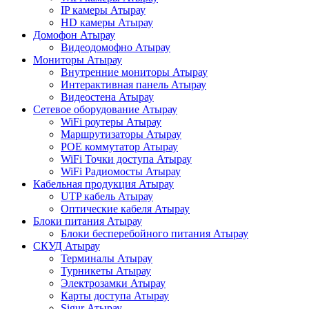
IP камеры Атырау
HD камеры Атырау
Домофон Атырау
Видеодомофно Атырау
Мониторы Атырау
Внутренние мониторы Атырау
Интерактивная панель Атырау
Видеостена Атырау
Сетевое оборудование Атырау
WiFi роутеры Атырау
Маршрутизаторы Атырау
POE коммутатор Атырау
WiFi Точки доступа Атырау
WiFi Радиомосты Атырау
Кабельная продукция Атырау
UTP кабель Атырау
Оптические кабеля Атырау
Блоки питания Атырау
Блоки бесперебойного питания Атырау
СКУД Атырау
Терминалы Атырау
Турникеты Атырау
Электрозамки Атырау
Карты доступа Атырау
Sigur Атырау