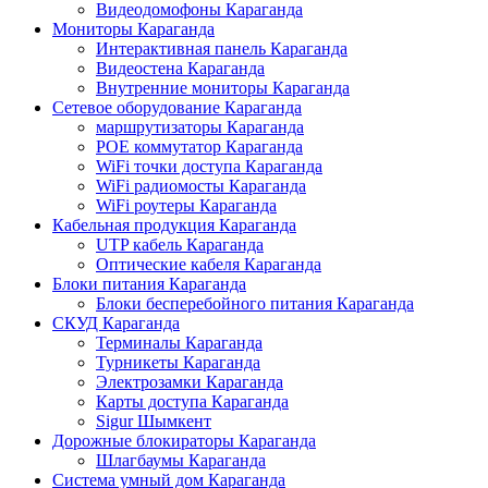
Видеодомофоны Караганда
Мониторы Караганда
Интерактивная панель Караганда
Видеостена Караганда
Внутренние мониторы Караганда
Сетевое оборудование Караганда
маршрутизаторы Караганда
POE коммутатор Караганда
WiFi точки доступа Караганда
WiFi радиомосты Караганда
WiFi роутеры Караганда
Кабельная продукция Караганда
UTP кабель Караганда
Оптические кабеля Караганда
Блоки питания Караганда
Блоки бесперебойного питания Караганда
СКУД Караганда
Терминалы Караганда
Турникеты Караганда
Электрозамки Караганда
Карты доступа Караганда
Sigur Шымкент
Дорожные блокираторы Караганда
Шлагбаумы Караганда
Система умный дом Караганда