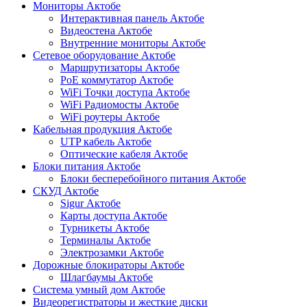
Мониторы Актобе
Интерактивная панель Актобе
Видеостена Актобе
Внутренние мониторы Актобе
Сетевое оборудование Актобе
Маршрутизаторы Актобе
PoE коммутатор Актобе
WiFi Точки доступа Актобе
WiFi Радиомосты Актобе
WiFi роутеры Актобе
Кабельная продукция Актобе
UTP кабель Актобе
Оптические кабеля Актобе
Блоки питания Актобе
Блоки бесперебойного питания Актобе
СКУД Актобе
Sigur Актобе
Карты доступа Актобе
Турникеты Актобе
Терминалы Актобе
Электрозамки Актобе
Дорожные блокираторы Актобе
Шлагбаумы Актобе
Система умный дом Актобе
Видеорегистраторы и жесткие диски