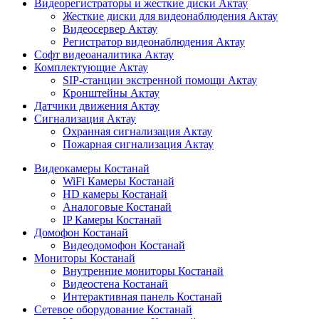
Видеорегистраторы и жесткие диски Актау
Жесткие диски для видеонаблюдения Актау
Видеосервер Актау
Регистратор видеонаблюдения Актау
Софт видеоаналитика Актау
Комплектующие Актау
SIP-станции экстренной помощи Актау
Кронштейны Актау
Датчики движения Актау
Сигнализация Актау
Охранная сигнализация Актау
Пожарная сигнализация Актау
Видеокамеры Костанай
WiFi Камеры Костанай
HD камеры Костанай
Аналоговые Костанай
IP Камеры Костанай
Домофон Костанай
Видеодомофон Костанай
Мониторы Костанай
Внутренние мониторы Костанай
Видеостена Костанай
Интерактивная панель Костанай
Сетевое оборудование Костанай