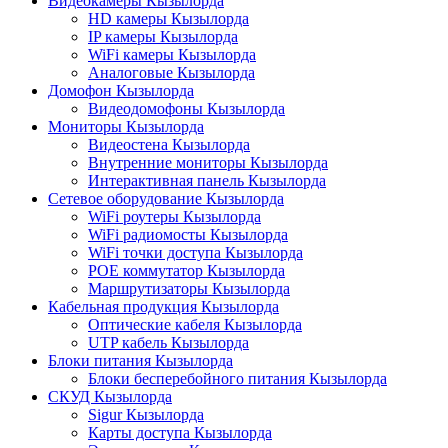
Видеокамеры Кызылорда
HD камеры Кызылорда
IP камеры Кызылорда
WiFi камеры Кызылорда
Аналоговые Кызылорда
Домофон Кызылорда
Видеодомофоны Кызылорда
Мониторы Кызылорда
Видеостена Кызылорда
Внутренние мониторы Кызылорда
Интерактивная панель Кызылорда
Сетевое оборудование Кызылорда
WiFi роутеры Кызылорда
WiFi радиомосты Кызылорда
WiFi точки доступа Кызылорда
POE коммутатор Кызылорда
Маршрутизаторы Кызылорда
Кабельная продукция Кызылорда
Оптические кабеля Кызылорда
UTP кабель Кызылорда
Блоки питания Кызылорда
Блоки бесперебойного питания Кызылорда
СКУД Кызылорда
Sigur Кызылорда
Карты доступа Кызылорда