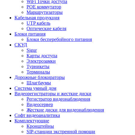
WiFi Точки доступа
POE коммутатор
Маршрутизаторы
Кабельная продукция
UTP кабель
Оптические кабеля
Блоки питания
Блоки бесперебойного питания
СКУД
Sigur
Карты доступа
Электрозамки
Турникеты
Терминалы
Дорожные блокираторы
Шлагбаумы
Cистема умный дом
Видеорегистраторы и жесткие диски
Регистратор видеонаблюдения
Видеосервер
Жесткие диски для видеонаблюдения
Софт видеоаналитика
Комплектующие
Кронштейны
SIP-станции экстренной помощи