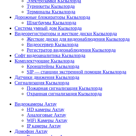
Электрозамки Кызылорда
Турникеты Кызылорда
Терминалы Кызылорда
Дорожные блокираторы Кызылорда
Шлагбаумы Кызылорда
Система умный дом Кызылорда
Видеорегистраторы и жесткие диски Кызылорда
Жесткие диски для видеонаблюдения Кызылорда
Видеосервер Кызылорда
Регистратор видеонаблюдения Кызылорда
Софт видеоаналитика Кызылорда
Комплектующие Кызылорда
Кронштейны Кызылорда
SIP — станции экстренной помощи Кызылорда
Датчики движения Кызылорда
Сигнализация Кызылорда
Пожарная сигнализация Кызылорда
Охранная сигнализация Кызылорда
Видеокамеры Актау
HD камеры Актау
Аналоговые Актау
WiFi Камеры Актау
IP камеры Актау
Домофон Актау