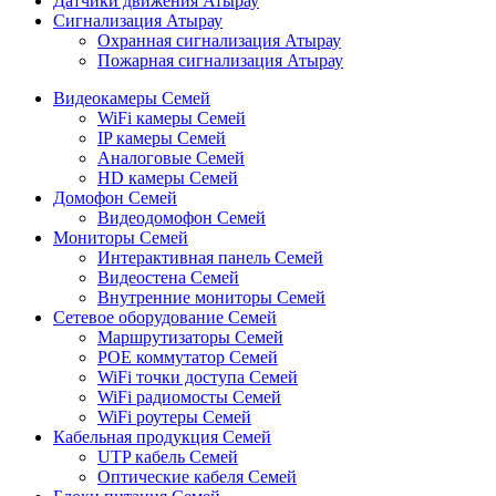
Датчики движения Атырау
Сигнализация Атырау
Охранная сигнализация Атырау
Пожарная сигнализация Атырау
Видеокамеры Семей
WiFi камеры Семей
IP камеры Семей
Аналоговые Семей
HD камеры Семей
Домофон Семей
Видеодомофон Семей
Мониторы Семей
Интерактивная панель Семей
Видеостена Семей
Внутренние мониторы Семей
Сетевое оборудование Семей
Маршрутизаторы Семей
POE коммутатор Семей
WiFi точки доступа Семей
WiFi радиомосты Семей
WiFi роутеры Семей
Кабельная продукция Семей
UTP кабель Семей
Оптические кабеля Семей