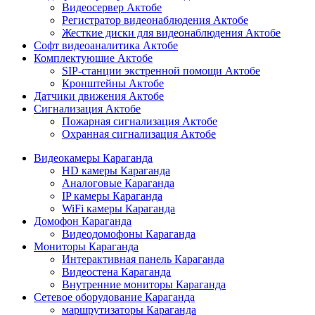
Видеосервер Актобе
Регистратор видеонаблюдения Актобе
Жесткие диски для видеонаблюдения Актобе
Софт видеоаналитика Актобе
Комплектующие Актобе
SIP-станции экстренной помощи Актобе
Кронштейны Актобе
Датчики движения Актобе
Сигнализация Актобе
Пожарная сигнализация Актобе
Охранная сигнализация Актобе
Видеокамеры Караганда
HD камеры Караганда
Аналоговые Караганда
IP камеры Караганда
WiFi камеры Караганда
Домофон Караганда
Видеодомофоны Караганда
Мониторы Караганда
Интерактивная панель Караганда
Видеостена Караганда
Внутренние мониторы Караганда
Сетевое оборудование Караганда
маршрутизаторы Караганда