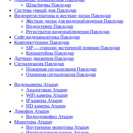
Шлагбаумы Павлодар
Система умный дом Павлодар
Видеорегистраторы и жесткие диски Павлодар
Жесткие диски для видеонаблюдения Павлодар
Видеосервер Павлодар
Регистратор видеонаблюдения Павлодар
Софт видеоаналитика Павлодар
Комплектующие Павлодар
SIP — станции экстренной помощи Павлодар
Кронштейны Павлодар
Датчики движения Павлодар
Сигнализация Павлодар
Пожарная сигнализация Павлодар
Охранная сигнализация Павлодар
Видеокамеры Атырау
Аналоговые Атырау
WiFi камеры Атырау
IP камеры Атырау
HD камеры Атырау
Домофон Атырау
Видеодомофно Атырау
Мониторы Атырау
Внутренние мониторы Атырау
Интерактивная панель Атырау