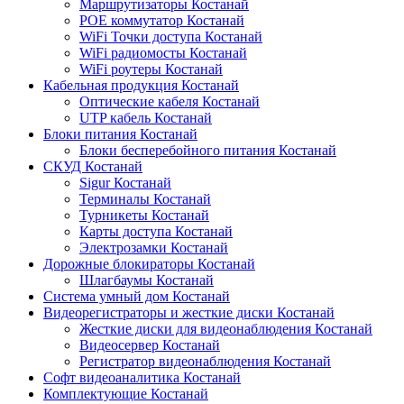
Маршрутизаторы Костанай
POE коммутатор Костанай
WiFi Точки доступа Костанай
WiFi радиомосты Костанай
WiFi роутеры Костанай
Кабельная продукция Костанай
Оптические кабеля Костанай
UTP кабель Костанай
Блоки питания Костанай
Блоки бесперебойного питания Костанай
СКУД Костанай
Sigur Костанай
Терминалы Костанай
Турникеты Костанай
Карты доступа Костанай
Электрозамки Костанай
Дорожные блокираторы Костанай
Шлагбаумы Костанай
Система умный дом Костанай
Видеорегистраторы и жесткие диски Костанай
Жесткие диски для видеонаблюдения Костанай
Видеосервер Костанай
Регистратор видеонаблюдения Костанай
Софт видеоаналитика Костанай
Комплектующие Костанай