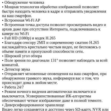
• Обнаружение человека
• Мощная технология обработки изображений позволяет
быстро находить человека в кадре и отправлять уведомления
на ваш смартфон.
• Встроенная Wi-Fi AP
• Встроенная точка доступа позволит просматривать видео и
архив даже при отсутствии Интернета, подключившись к
камере по Wi-Fi
• Full HD (1080p) и кодек H.265
• Благодаря сенсору 2МП и современному сжатию H.265
наслаждайтесь кристально чистым видео, не беспокоясь о
объеме памяти и пропускной способности сети.
• Широкий угол обзора
• Поле зрения по диагонали 131° позволяет наблюдать за всей
комнатой.
• Детектор звука
• Отправляет мгновенные оповещения на ваш смартфон, при
обнаружении грамкого звука, информируя вас о том, что
происходит дома в любом месте.
• Работа 24/7
• Режим ночного видения автоматически включается и
выключается. Усовершенствованные ИК-алгоритмы
обеспечивают четкое изображение даже в полной темноте.
• Диверсифицированное хранилище
Видео легко сохраняется и доступно через SD-карту, NVR или