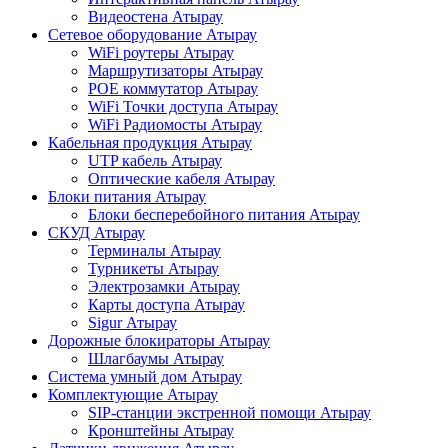
Видеостена Атырау
Сетевое оборудование Атырау
WiFi роутеры Атырау
Маршрутизаторы Атырау
POE коммутатор Атырау
WiFi Точки доступа Атырау
WiFi Радиомосты Атырау
Кабельная продукция Атырау
UTP кабель Атырау
Оптические кабеля Атырау
Блоки питания Атырау
Блоки бесперебойного питания Атырау
СКУД Атырау
Терминалы Атырау
Турникеты Атырау
Электрозамки Атырау
Карты доступа Атырау
Sigur Атырау
Дорожные блокираторы Атырау
Шлагбаумы Атырау
Система умный дом Атырау
Комплектующие Атырау
SIP-станции экстренной помощи Атырау
Кронштейны Атырау