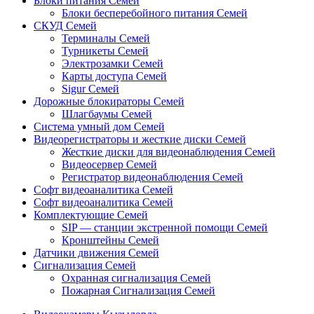
Блоки питания Семей
Блоки бесперебойного питания Семей
СКУД Семей
Терминалы Семей
Турникеты Семей
Электрозамки Семей
Карты доступа Семей
Sigur Семей
Дорожные блокираторы Семей
Шлагбаумы Семей
Система умный дом Семей
Видеорегистраторы и жесткие диски Семей
Жесткие диски для видеонаблюдения Семей
Видеосервер Семей
Регистратор видеонаблюдения Семей
Софт видеоаналитика Семей
Софт видеоаналитика Семей
Комплектующие Семей
SIP — станции экстренной помощи Семей
Кронштейны Семей
Датчики движения Семей
Сигнализация Семей
Охранная сигнализация Семей
Пожарная Сигнализация Семей