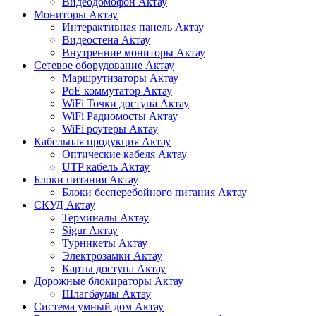
Видеодомофон Актау
Мониторы Актау
Интерактивная панель Актау
Видеостена Актау
Внутренние мониторы Актау
Сетевое оборудование Актау
Маршрутизаторы Актау
PoE коммутатор Актау
WiFi Точки доступа Актау
WiFi Радиомосты Актау
WiFi роутеры Актау
Кабельная продукция Актау
Оптические кабеля Актау
UTP кабель Актау
Блоки питания Актау
Блоки бесперебойного питания Актау
СКУД Актау
Терминалы Актау
Sigur Актау
Турникеты Актау
Электрозамки Актау
Карты доступа Актау
Дорожные блокираторы Актау
Шлагбаумы Актау
Система умный дом Актау