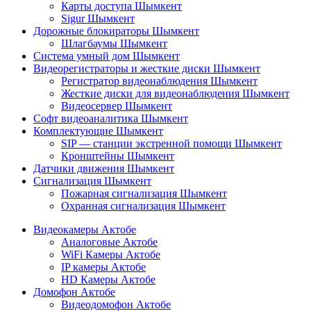
Карты доступа Шымкент
Sigur Шымкент
Дорожные блокираторы Шымкент
Шлагбаумы Шымкент
Система умный дом Шымкент
Видеорегистраторы и жесткие диски Шымкент
Регистратор видеонаблюдения Шымкент
Жесткие диски для видеонаблюдения Шымкент
Видеосервер Шымкент
Софт видеоаналитика Шымкент
Комплектующие Шымкент
SIP — станции экстренной помощи Шымкент
Кронштейны Шымкент
Датчики движения Шымкент
Сигнализация Шымкент
Пожарная сигнализация Шымкент
Охранная сигнализация Шымкент
Видеокамеры Актобе
Аналоговые Актобе
WiFi Камеры Актобе
IP камеры Актобе
HD Камеры Актобе
Домофон Актобе
Видеодомофон Актобе