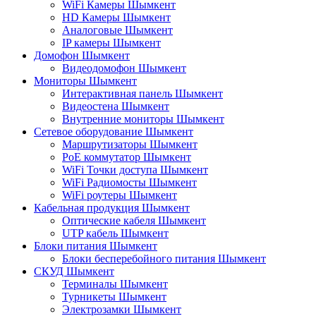
WiFi Камеры Шымкент
HD Камеры Шымкент
Аналоговые Шымкент
IP камеры Шымкент
Домофон Шымкент
Видеодомофон Шымкент
Мониторы Шымкент
Интерактивная панель Шымкент
Видеостена Шымкент
Внутренние мониторы Шымкент
Сетевое оборудование Шымкент
Маршрутизаторы Шымкент
PoE коммутатор Шымкент
WiFi Точки доступа Шымкент
WiFi Радиомосты Шымкент
WiFi роутеры Шымкент
Кабельная продукция Шымкент
Оптические кабеля Шымкент
UTP кабель Шымкент
Блоки питания Шымкент
Блоки бесперебойного питания Шымкент
СКУД Шымкент
Терминалы Шымкент
Турникеты Шымкент
Электрозамки Шымкент