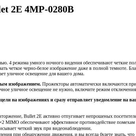
et 2E 4MP-0280B
ью. 4 режима умного ночного видения обеспечивают четкие по
ть четкое черно-белое изображение даже в полной темноте. Бл
ет уличное освещение для вашего дома.
лым изображением.
Прожекторы автоматически включаются при
чное уличное освещение не нужно, включите режим отключения,
цели на изображениях и сразу отправляет уведомление на в
оржение, Bullet 2E активно отпугивает непрошеных посетителей
×2 MIMO обеспечивают эффективное противодействие помехам 
сывает четкий звук при видеонаблюдении.
ния при обнаружении движения, и вы всегда будете знать, что п