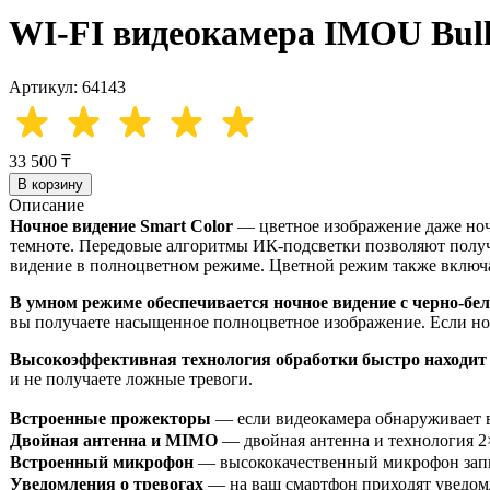
WI-FI видеокамера IMOU Bull
Артикул: 64143
33 500 ₸
В корзину
Описание
Ночное видение Smart Color
— цветное изображение даже ноч
темноте. Передовые алгоритмы ИК-подсветки позволяют получа
видение в полноцветном режиме. Цветной режим также включа
В умном режиме обеспечивается ночное видение с черно-бе
вы получаете насыщенное полноцветное изображение. Если но
Высокоэффективная технология обработки быстро находит 
и не получаете ложные тревоги.
Встроенные прожекторы
— если видеокамера обнаруживает вт
Двойная антенна и MIMO
— двойная антенна и технология 2
Встроенный микрофон
— высококачественный микрофон запи
Уведомления о тревогах
— на ваш смартфон приходят уведомле