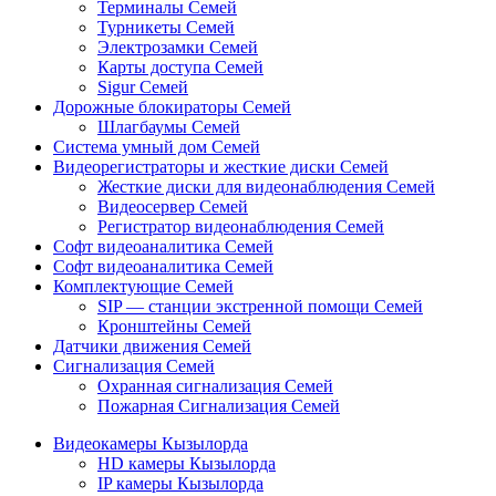
Терминалы Семей
Турникеты Семей
Электрозамки Семей
Карты доступа Семей
Sigur Семей
Дорожные блокираторы Семей
Шлагбаумы Семей
Система умный дом Семей
Видеорегистраторы и жесткие диски Семей
Жесткие диски для видеонаблюдения Семей
Видеосервер Семей
Регистратор видеонаблюдения Семей
Софт видеоаналитика Семей
Софт видеоаналитика Семей
Комплектующие Семей
SIP — станции экстренной помощи Семей
Кронштейны Семей
Датчики движения Семей
Сигнализация Семей
Охранная сигнализация Семей
Пожарная Сигнализация Семей
Видеокамеры Кызылорда
HD камеры Кызылорда
IP камеры Кызылорда