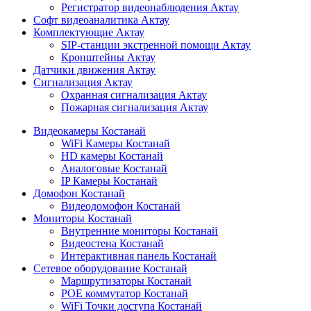
Регистратор видеонаблюдения Актау
Софт видеоаналитика Актау
Комплектующие Актау
SIP-станции экстренной помощи Актау
Кронштейны Актау
Датчики движения Актау
Сигнализация Актау
Охранная сигнализация Актау
Пожарная сигнализация Актау
Видеокамеры Костанай
WiFi Камеры Костанай
HD камеры Костанай
Аналоговые Костанай
IP Камеры Костанай
Домофон Костанай
Видеодомофон Костанай
Мониторы Костанай
Внутренние мониторы Костанай
Видеостена Костанай
Интерактивная панель Костанай
Сетевое оборудование Костанай
Маршрутизаторы Костанай
POE коммутатор Костанай
WiFi Точки доступа Костанай