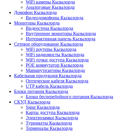
WiFi камеры Кызылорда
Аналоговые Кызылорда
Домофон Кызылорда
Видеодомофоны Кызылорда
Мониторы Кызылорда
Видеостена Кызылорда
Внутренние мониторы Кызылорда
Интерактивная панель Кызылорда
Сетевое оборудование Кызылорда
WiFi роутеры Кызылорда
WiFi радиомосты Кызылорда
WiFi точки доступа Кызылорда
POE коммутатор Кызылорда
Маршрутизаторы Кызылорда
Кабельная продукция Кызылорда
Оптические кабеля Кызылорда
UTP кабель Кызылорда
Блоки питания Кызылорда
Блоки бесперебойного питания Кызылорда
СКУД Кызылорда
Sigur Кызылорда
Карты доступа Кызылорда
Электрозамки Кызылорда
Турникеты Кызылорда
Терминалы Кызылорда