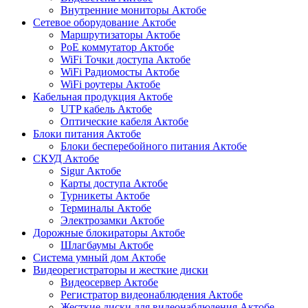
Внутренние мониторы Актобе
Сетевое оборудование Актобе
Маршрутизаторы Актобе
PoE коммутатор Актобе
WiFi Точки доступа Актобе
WiFi Радиомосты Актобе
WiFi роутеры Актобе
Кабельная продукция Актобе
UTP кабель Актобе
Оптические кабеля Актобе
Блоки питания Актобе
Блоки бесперебойного питания Актобе
СКУД Актобе
Sigur Актобе
Карты доступа Актобе
Турникеты Актобе
Терминалы Актобе
Электрозамки Актобе
Дорожные блокираторы Актобе
Шлагбаумы Актобе
Система умный дом Актобе
Видеорегистраторы и жесткие диски
Видеосервер Актобе
Регистратор видеонаблюдения Актобе
Жесткие диски для видеонаблюдения Актобе