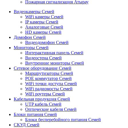
Пожарная сигнализация Атырау
Видеокамеры Семей
WiFi камеры Семей
IP камеры Семей
Аналоговые Семей
HD камеры Семей
Домофон Семей
Видеодомофон Семей
Мониторы Семей
Интерактивная панель Семей
Видеостена Семей
Внутренние мониторы Семей
Сетевое оборудование Семей
Маршрутизаторы Семей
POE коммутатор Семей
WiFi точки доступа Семей
WiFi радиомосты Семей
WiFi роутеры Семей
Кабельная продукция Семей
UTP кабель Семей
Оптические кабеля Семей
Блоки питания Семей
Блоки бесперебойного питания Семей
СКУД Семей