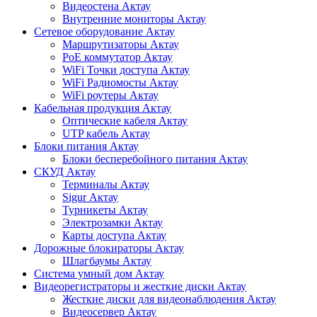
Видеостена Актау
Внутренние мониторы Актау
Сетевое оборудование Актау
Маршрутизаторы Актау
PoE коммутатор Актау
WiFi Точки доступа Актау
WiFi Радиомосты Актау
WiFi роутеры Актау
Кабельная продукция Актау
Оптические кабеля Актау
UTP кабель Актау
Блоки питания Актау
Блоки бесперебойного питания Актау
СКУД Актау
Терминалы Актау
Sigur Актау
Турникеты Актау
Электрозамки Актау
Карты доступа Актау
Дорожные блокираторы Актау
Шлагбаумы Актау
Система умный дом Актау
Видеорегистраторы и жесткие диски Актау
Жесткие диски для видеонаблюдения Актау
Видеосервер Актау