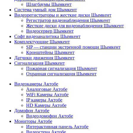
Шлагбаумы Шымкент
Система умный дом Шымкент
Видеорегистраторы и жесткие диски Шымкент
Регистратор видеонаблюдения Шымкент
Жесткие диски для видеонаблюдения Шымкент
Видеосервер Шымкент
Софт видеоаналитика Шымкент
Комплектующие Шымкент
SIP — станции экстренной помощи Шымкент
Кронштейны Шымкент
Датчики движения Шымкент
Сигнализация Шымкент
Пожарная сигнализация Шымкент
Охранная сигнализация Шымкент
Видеокамеры Актобе
Аналоговые Актобе
WiFi Камеры Актобе
IP камеры Актобе
HD Камеры Актобе
Домофон Актобе
Видеодомофон Актобе
Мониторы Актобе
Интерактивная панель Актобе
Видеостена Актобе