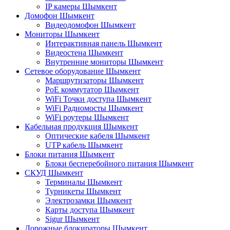
IP камеры Шымкент
Домофон Шымкент
Видеодомофон Шымкент
Мониторы Шымкент
Интерактивная панель Шымкент
Видеостена Шымкент
Внутренние мониторы Шымкент
Сетевое оборудование Шымкент
Маршрутизаторы Шымкент
PoE коммутатор Шымкент
WiFi Точки доступа Шымкент
WiFi Радиомосты Шымкент
WiFi роутеры Шымкент
Кабельная продукция Шымкент
Оптические кабеля Шымкент
UTP кабель Шымкент
Блоки питания Шымкент
Блоки бесперебойного питания Шымкент
СКУД Шымкент
Терминалы Шымкент
Турникеты Шымкент
Электрозамки Шымкент
Карты доступа Шымкент
Sigur Шымкент
Дорожные блокираторы Шымкент