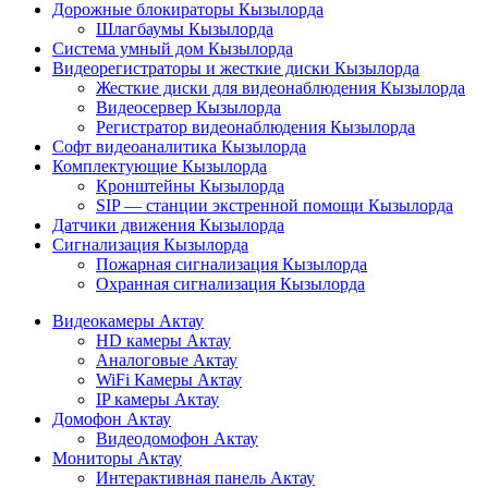
Дорожные блокираторы Кызылорда
Шлагбаумы Кызылорда
Система умный дом Кызылорда
Видеорегистраторы и жесткие диски Кызылорда
Жесткие диски для видеонаблюдения Кызылорда
Видеосервер Кызылорда
Регистратор видеонаблюдения Кызылорда
Софт видеоаналитика Кызылорда
Комплектующие Кызылорда
Кронштейны Кызылорда
SIP — станции экстренной помощи Кызылорда
Датчики движения Кызылорда
Сигнализация Кызылорда
Пожарная сигнализация Кызылорда
Охранная сигнализация Кызылорда
Видеокамеры Актау
HD камеры Актау
Аналоговые Актау
WiFi Камеры Актау
IP камеры Актау
Домофон Актау
Видеодомофон Актау
Мониторы Актау
Интерактивная панель Актау