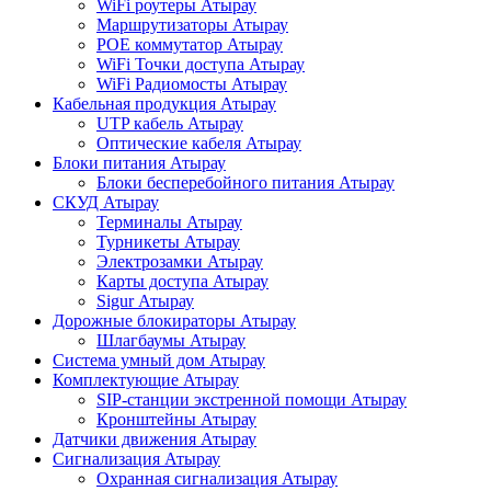
WiFi роутеры Атырау
Маршрутизаторы Атырау
POE коммутатор Атырау
WiFi Точки доступа Атырау
WiFi Радиомосты Атырау
Кабельная продукция Атырау
UTP кабель Атырау
Оптические кабеля Атырау
Блоки питания Атырау
Блоки бесперебойного питания Атырау
СКУД Атырау
Терминалы Атырау
Турникеты Атырау
Электрозамки Атырау
Карты доступа Атырау
Sigur Атырау
Дорожные блокираторы Атырау
Шлагбаумы Атырау
Система умный дом Атырау
Комплектующие Атырау
SIP-станции экстренной помощи Атырау
Кронштейны Атырау
Датчики движения Атырау
Сигнализация Атырау
Охранная сигнализация Атырау