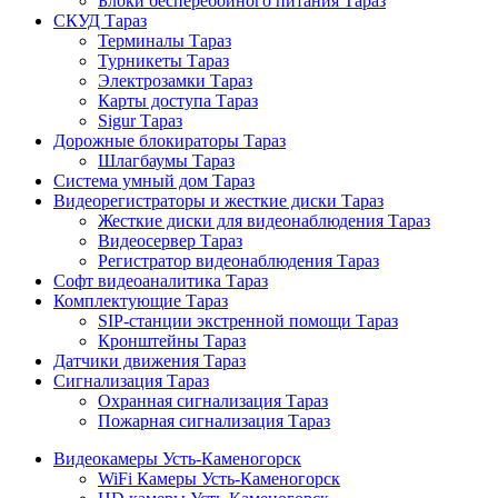
Блоки бесперебойного питания Тараз
СКУД Тараз
Терминалы Тараз
Турникеты Тараз
Электрозамки Тараз
Карты доступа Тараз
Sigur Тараз
Дорожные блокираторы Тараз
Шлагбаумы Тараз
Система умный дом Тараз
Видеорегистраторы и жесткие диски Тараз
Жесткие диски для видеонаблюдения Тараз
Видеосервер Тараз
Регистратор видеонаблюдения Тараз
Софт видеоаналитика Тараз
Комплектующие Тараз
SIP-станции экстренной помощи Тараз
Кронштейны Тараз
Датчики движения Тараз
Сигнализация Тараз
Охранная сигнализация Тараз
Пожарная сигнализация Тараз
Видеокамеры Усть-Каменогорск
WiFi Камеры Усть-Каменогорск