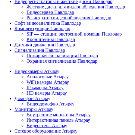
Видеорегистраторы и жесткие диски Павлодар
Жесткие диски для видеонаблюдения Павлодар
Видеосервер Павлодар
Регистратор видеонаблюдения Павлодар
Софт видеоаналитика Павлодар
Комплектующие Павлодар
SIP — станции экстренной помощи Павлодар
Кронштейны Павлодар
Датчики движения Павлодар
Сигнализация Павлодар
Пожарная сигнализация Павлодар
Охранная сигнализация Павлодар
Видеокамеры Атырау
Аналоговые Атырау
WiFi камеры Атырау
IP камеры Атырау
HD камеры Атырау
Домофон Атырау
Видеодомофно Атырау
Мониторы Атырау
Внутренние мониторы Атырау
Интерактивная панель Атырау
Видеостена Атырау
Сетевое оборудование Атырау