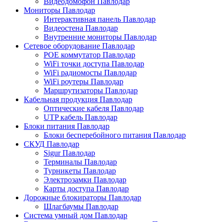
Видеодомофон Павлодар
Мониторы Павлодар
Интерактивная панель Павлодар
Видеостена Павлодар
Внутренние мониторы Павлодар
Сетевое оборудование Павлодар
POE коммутатор Павлодар
WiFi точки доступа Павлодар
WiFi радиомосты Павлодар
WiFi роутеры Павлодар
Маршрутизаторы Павлодар
Кабельная продукция Павлодар
Оптические кабеля Павлодар
UTP кабель Павлодар
Блоки питания Павлодар
Блоки бесперебойного питания Павлодар
СКУД Павлодар
Sigur Павлодар
Терминалы Павлодар
Турникеты Павлодар
Электрозамки Павлодар
Карты доступа Павлодар
Дорожные блокираторы Павлодар
Шлагбаумы Павлодар
Система умный дом Павлодар