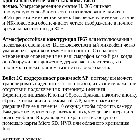
кристально чистое видео как днем, так и
ночью.
Ультрасовременное сжатие H. 265 снижает
пропускную способность сети и использование памяти на
50% при том же качестве видео. Высококачественный датчик
и ИК-подсветка обеспечивают четкое изображение в ночное
время на расстоянии до 30 м.
Атмосферостойкая конструкция IP67
для использования в
нескольких сценариях. Высококачественный микрофон четко
улавливает звуки во время мониторинга. Отправляет
мгновенные оповещения на ваш смартфон всякий раз, когда
он обнаруживает движение, держа вас в курсе того, что
происходит дома или в магазине из любого места.
Bullet 2C поддерживает режим soft AP
, поэтому вы можете
транслировать видеопоток и воспроизводить записи даже при
отсутствии подключения к интернету. Внешняя
Водонепроницаемая Кнопка Сброса. Дважды нажмите кнопку
сброса, чтобы войти в режим soft AP, затем нажмите и
удерживайте ее в течение 10 секунд, чтобы сбросить камеру.
Вам даже не нужно открывать крышку, что делает операцию
более удобной. Видео надежно хранится и доступно с
помощью карты Micro SD, NVR или облачного хранилища
Imou.
Рейтинг и отзывы