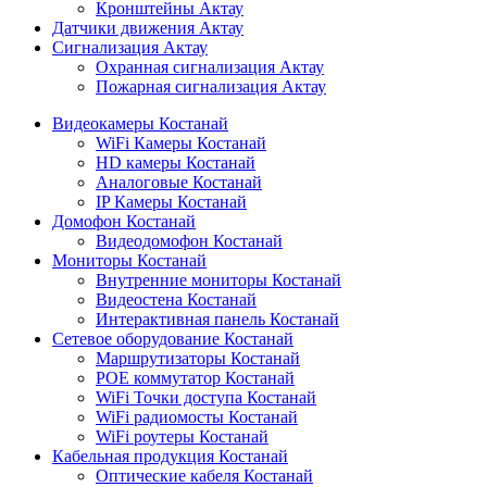
Кронштейны Актау
Датчики движения Актау
Сигнализация Актау
Охранная сигнализация Актау
Пожарная сигнализация Актау
Видеокамеры Костанай
WiFi Камеры Костанай
HD камеры Костанай
Аналоговые Костанай
IP Камеры Костанай
Домофон Костанай
Видеодомофон Костанай
Мониторы Костанай
Внутренние мониторы Костанай
Видеостена Костанай
Интерактивная панель Костанай
Сетевое оборудование Костанай
Маршрутизаторы Костанай
POE коммутатор Костанай
WiFi Точки доступа Костанай
WiFi радиомосты Костанай
WiFi роутеры Костанай
Кабельная продукция Костанай
Оптические кабеля Костанай