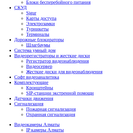
Блоки бесперебойного питания
СКУД
Sigur
Карты доступа
Электрозамки
Турникеты
Терминалы
Дорожные блокираторы
Шлагбаумы
Cистема умный дом
Видеорегистраторы и жесткие диски
Регистратор видеонаблюдения
Видеосервер
Жесткие диски для видеонаблюдения
Софт видеоаналитика
Комплектующие
Кронштейны
SIP-станции экстренной помощи
Датчики движения
Сигнализация
Пожарная сигнализация
Охранная сигнализация
Видеокамеры Алматы
IP камеры Алматы