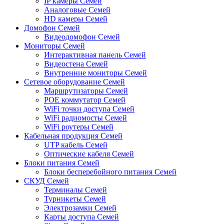
IP камеры Семей
Аналоговые Семей
HD камеры Семей
Домофон Семей
Видеодомофон Семей
Мониторы Семей
Интерактивная панель Семей
Видеостена Семей
Внутренние мониторы Семей
Сетевое оборудование Семей
Маршрутизаторы Семей
POE коммутатор Семей
WiFi точки доступа Семей
WiFi радиомосты Семей
WiFi роутеры Семей
Кабельная продукция Семей
UTP кабель Семей
Оптические кабеля Семей
Блоки питания Семей
Блоки бесперебойного питания Семей
СКУД Семей
Терминалы Семей
Турникеты Семей
Электрозамки Семей
Карты доступа Семей