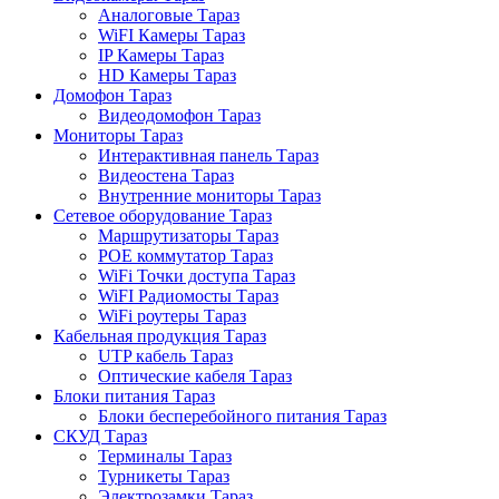
Аналоговые Тараз
WiFI Камеры Тараз
IP Камеры Тараз
HD Камеры Тараз
Домофон Тараз
Видеодомофон Тараз
Мониторы Тараз
Интерактивная панель Тараз
Видеостена Тараз
Внутренние мониторы Тараз
Сетевое оборудование Тараз
Маршрутизаторы Тараз
POE коммутатор Тараз
WiFi Точки доступа Тараз
WiFI Радиомосты Тараз
WiFi роутеры Тараз
Кабельная продукция Тараз
UTP кабель Тараз
Оптические кабеля Тараз
Блоки питания Тараз
Блоки бесперебойного питания Тараз
СКУД Тараз
Терминалы Тараз
Турникеты Тараз
Электрозамки Тараз