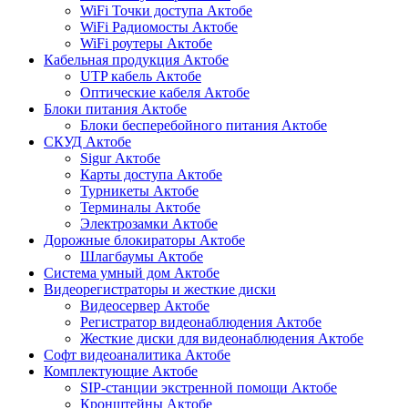
WiFi Точки доступа Актобе
WiFi Радиомосты Актобе
WiFi роутеры Актобе
Кабельная продукция Актобе
UTP кабель Актобе
Оптические кабеля Актобе
Блоки питания Актобе
Блоки бесперебойного питания Актобе
СКУД Актобе
Sigur Актобе
Карты доступа Актобе
Турникеты Актобе
Терминалы Актобе
Электрозамки Актобе
Дорожные блокираторы Актобе
Шлагбаумы Актобе
Система умный дом Актобе
Видеорегистраторы и жесткие диски
Видеосервер Актобе
Регистратор видеонаблюдения Актобе
Жесткие диски для видеонаблюдения Актобе
Софт видеоаналитика Актобе
Комплектующие Актобе
SIP-станции экстренной помощи Актобе
Кронштейны Актобе