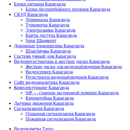
Блоки питания Караганда
Блоки бесперебойного питания Караганда
СКУД Караганда
Терминалы Караганда
Турникеты Караганда
Электрозамки Караганда
Карты доступа Караганда
Sigur Шымкент
Дорожные блокираторы Караганда
Шлагбаумы Караганда
Система умный дом Караганда
Видеорегистраторы и жесткие диски Караганда
Жесткие диски для видеонаблюдения Караганда
Видеосервер Караганда
Регистратор видеонаблюдения Караганда
Софт видеоаналитика Караганда
Комплектующие Караганда
SIP — станции экстренной помощи Караганда
Кронштейны Караганда
Датчики движения Караганда
Сигнализация Караганда
Охранная сигнализация Караганда
Пожарная сигнализация Караганда
Видеокамеры Тараз