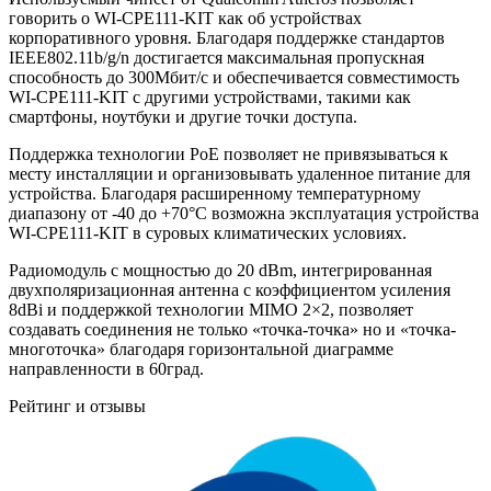
говорить о WI-CPE111-KIT как об устройствах
корпоративного уровня. Благодаря поддержке стандартов
IEEE802.11b/g/n достигается максимальная пропускная
способность до 300Мбит/с и обеспечивается совместимость
WI-CPE111-KIT с другими устройствами, такими как
смартфоны, ноутбуки и другие точки доступа.
Поддержка технологии PoE позволяет не привязываться к
месту инсталляции и организовывать удаленное питание для
устройства. Благодаря расширенному температурному
диапазону от -40 до +70°C возможна эксплуатация устройства
WI-CPE111-KIT в суровых климатических условиях.
Радиомодуль с мощностью до 20 dBm, интегрированная
двухполяризационная антенна с коэффициентом усиления
8dBi и поддержкой технологии MIMO 2×2, позволяет
создавать соединения не только «точка-точка» но и «точка-
многоточка» благодаря горизонтальной диаграмме
направленности в 60град.
Рейтинг и отзывы