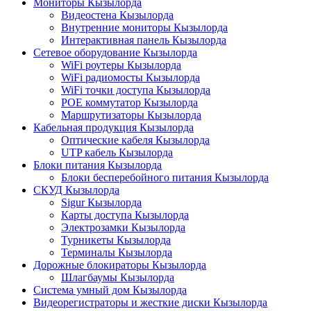
Мониторы Кызылорда
Видеостена Кызылорда
Внутренние мониторы Кызылорда
Интерактивная панель Кызылорда
Сетевое оборудование Кызылорда
WiFi роутеры Кызылорда
WiFi радиомосты Кызылорда
WiFi точки доступа Кызылорда
POE коммутатор Кызылорда
Маршрутизаторы Кызылорда
Кабельная продукция Кызылорда
Оптические кабеля Кызылорда
UTP кабель Кызылорда
Блоки питания Кызылорда
Блоки бесперебойного питания Кызылорда
СКУД Кызылорда
Sigur Кызылорда
Карты доступа Кызылорда
Электрозамки Кызылорда
Турникеты Кызылорда
Терминалы Кызылорда
Дорожные блокираторы Кызылорда
Шлагбаумы Кызылорда
Система умный дом Кызылорда
Видеорегистраторы и жесткие диски Кызылорда