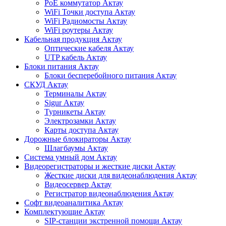
PoE коммутатор Актау
WiFi Точки доступа Актау
WiFi Радиомосты Актау
WiFi роутеры Актау
Кабельная продукция Актау
Оптические кабеля Актау
UTP кабель Актау
Блоки питания Актау
Блоки бесперебойного питания Актау
СКУД Актау
Терминалы Актау
Sigur Актау
Турникеты Актау
Электрозамки Актау
Карты доступа Актау
Дорожные блокираторы Актау
Шлагбаумы Актау
Система умный дом Актау
Видеорегистраторы и жесткие диски Актау
Жесткие диски для видеонаблюдения Актау
Видеосервер Актау
Регистратор видеонаблюдения Актау
Софт видеоаналитика Актау
Комплектующие Актау
SIP-станции экстренной помощи Актау