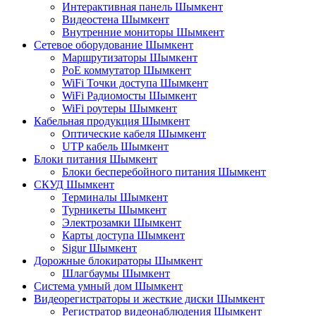
Интерактивная панель Шымкент
Видеостена Шымкент
Внутренние мониторы Шымкент
Сетевое оборудование Шымкент
Маршрутизаторы Шымкент
PoE коммутатор Шымкент
WiFi Точки доступа Шымкент
WiFi Радиомосты Шымкент
WiFi роутеры Шымкент
Кабельная продукция Шымкент
Оптические кабеля Шымкент
UTP кабель Шымкент
Блоки питания Шымкент
Блоки бесперебойного питания Шымкент
СКУД Шымкент
Терминалы Шымкент
Турникеты Шымкент
Электрозамки Шымкент
Карты доступа Шымкент
Sigur Шымкент
Дорожные блокираторы Шымкент
Шлагбаумы Шымкент
Система умный дом Шымкент
Видеорегистраторы и жесткие диски Шымкент
Регистратор видеонаблюдения Шымкент