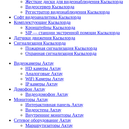
Жесткие диски для видеонаблюдения Кызылорда
Видеосервер Кызылорда
Регистратор видеонаблюдения Кызылорда
Софт видеоаналитика Кызылорда
Комплектующие Кызылорда
Кронштейны Кызылорда
SIP — станции экстренной помощи Кызылорда
Датчики движения Кызылорда
Сигнализация Кызылорда
Пожарная сигнализация Кызылорда
Охранная сигнализация Кызылорда
Видеокамеры Актау
HD камеры Актау
Аналоговые Актау
WiFi Камеры Актау
IP камеры Актау
Домофон Актау
Видеодомофон Актау
Мониторы Актау
Интерактивная панель Актау
Видеостена Актау
Внутренние мониторы Актау
Сетевое оборудование Актау
Маршрутизаторы Актау