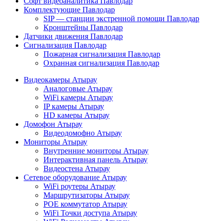
Софт видеоаналитика Павлодар
Комплектующие Павлодар
SIP — станции экстренной помощи Павлодар
Кронштейны Павлодар
Датчики движения Павлодар
Сигнализация Павлодар
Пожарная сигнализация Павлодар
Охранная сигнализация Павлодар
Видеокамеры Атырау
Аналоговые Атырау
WiFi камеры Атырау
IP камеры Атырау
HD камеры Атырау
Домофон Атырау
Видеодомофно Атырау
Мониторы Атырау
Внутренние мониторы Атырау
Интерактивная панель Атырау
Видеостена Атырау
Сетевое оборудование Атырау
WiFi роутеры Атырау
Маршрутизаторы Атырау
POE коммутатор Атырау
WiFi Точки доступа Атырау