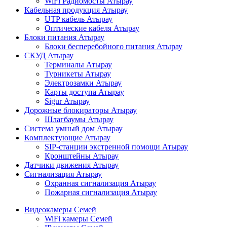
WiFi Радиомосты Атырау
Кабельная продукция Атырау
UTP кабель Атырау
Оптические кабеля Атырау
Блоки питания Атырау
Блоки бесперебойного питания Атырау
СКУД Атырау
Терминалы Атырау
Турникеты Атырау
Электрозамки Атырау
Карты доступа Атырау
Sigur Атырау
Дорожные блокираторы Атырау
Шлагбаумы Атырау
Система умный дом Атырау
Комплектующие Атырау
SIP-станции экстренной помощи Атырау
Кронштейны Атырау
Датчики движения Атырау
Сигнализация Атырау
Охранная сигнализация Атырау
Пожарная сигнализация Атырау
Видеокамеры Семей
WiFi камеры Семей