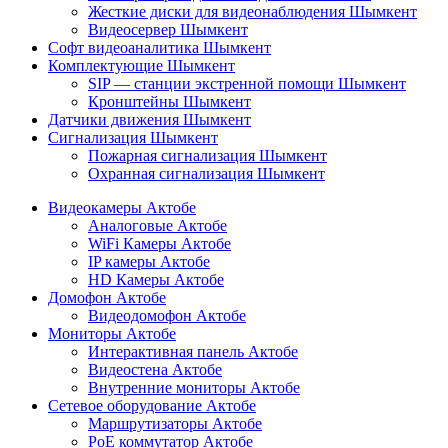
Жесткие диски для видеонаблюдения Шымкент
Видеосервер Шымкент
Софт видеоаналитика Шымкент
Комплектующие Шымкент
SIP — станции экстренной помощи Шымкент
Кронштейны Шымкент
Датчики движения Шымкент
Сигнализация Шымкент
Пожарная сигнализация Шымкент
Охранная сигнализация Шымкент
Видеокамеры Актобе
Аналоговые Актобе
WiFi Камеры Актобе
IP камеры Актобе
HD Камеры Актобе
Домофон Актобе
Видеодомофон Актобе
Мониторы Актобе
Интерактивная панель Актобе
Видеостена Актобе
Внутренние мониторы Актобе
Сетевое оборудование Актобе
Маршрутизаторы Актобе
PoE коммутатор Актобе