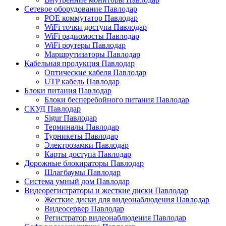
Сетевое оборудование Павлодар
POE коммутатор Павлодар
WiFi точки доступа Павлодар
WiFi радиомосты Павлодар
WiFi роутеры Павлодар
Маршрутизаторы Павлодар
Кабельная продукция Павлодар
Оптические кабеля Павлодар
UTP кабель Павлодар
Блоки питания Павлодар
Блоки бесперебойного питания Павлодар
СКУД Павлодар
Sigur Павлодар
Терминалы Павлодар
Турникеты Павлодар
Электрозамки Павлодар
Карты доступа Павлодар
Дорожные блокираторы Павлодар
Шлагбаумы Павлодар
Система умный дом Павлодар
Видеорегистраторы и жесткие диски Павлодар
Жесткие диски для видеонаблюдения Павлодар
Видеосервер Павлодар
Регистратор видеонаблюдения Павлодар