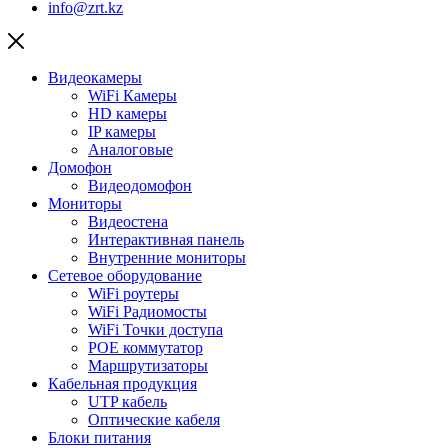
info@zrt.kz
Видеокамеры
WiFi Камеры
HD камеры
IP камеры
Аналоговые
Домофон
Видеодомофон
Мониторы
Видеостена
Интерактивная панель
Внутренние мониторы
Сетевое оборудование
WiFi роутеры
WiFi Радиомосты
WiFi Точки доступа
POE коммутатор
Маршрутизаторы
Кабельная продукция
UTP кабель
Оптические кабеля
Блоки питания