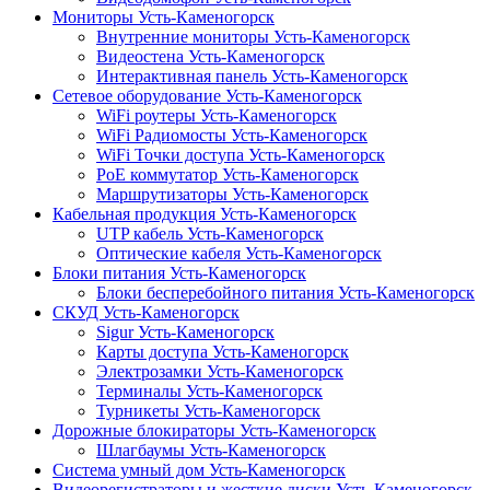
Мониторы Усть-Каменогорск
Внутренние мониторы Усть-Каменогорск
Видеостена Усть-Каменогорск
Интерактивная панель Усть-Каменогорск
Сетевое оборудование Усть-Каменогорск
WiFi роутеры Усть-Каменогорск
WiFi Радиомосты Усть-Каменогорск
WiFi Точки доступа Усть-Каменогорск
PoE коммутатор Усть-Каменогорск
Маршрутизаторы Усть-Каменогорск
Кабельная продукция Усть-Каменогорск
UTP кабель Усть-Каменогорск
Оптические кабеля Усть-Каменогорск
Блоки питания Усть-Каменогорск
Блоки бесперебойного питания Усть-Каменогорск
СКУД Усть-Каменогорск
Sigur Усть-Каменогорск
Карты доступа Усть-Каменогорск
Электрозамки Усть-Каменогорск
Терминалы Усть-Каменогорск
Турникеты Усть-Каменогорск
Дорожные блокираторы Усть-Каменогорск
Шлагбаумы Усть-Каменогорск
Система умный дом Усть-Каменогорск
Видеорегистраторы и жесткие диски Усть-Каменогорск