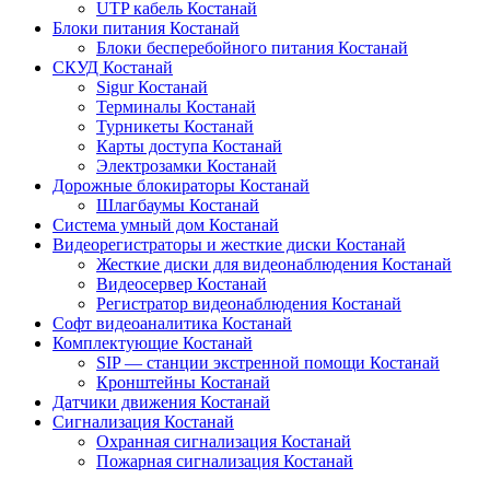
UTP кабель Костанай
Блоки питания Костанай
Блоки бесперебойного питания Костанай
СКУД Костанай
Sigur Костанай
Терминалы Костанай
Турникеты Костанай
Карты доступа Костанай
Электрозамки Костанай
Дорожные блокираторы Костанай
Шлагбаумы Костанай
Система умный дом Костанай
Видеорегистраторы и жесткие диски Костанай
Жесткие диски для видеонаблюдения Костанай
Видеосервер Костанай
Регистратор видеонаблюдения Костанай
Софт видеоаналитика Костанай
Комплектующие Костанай
SIP — станции экстренной помощи Костанай
Кронштейны Костанай
Датчики движения Костанай
Сигнализация Костанай
Охранная сигнализация Костанай
Пожарная сигнализация Костанай