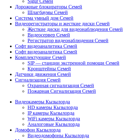
Sigur Семей
Дорожные блокираторы Семей
Шлагбаумы Семей
Система умный дом Семей
Видеорегистраторы и жесткие диски Семей
Жесткие диски для видеонаблюдения Семей
Видеосервер Семей
Регистратор видеонаблюдения Семей
Софт видеоаналитика Семей
Софт видеоаналитика Семей
Комплектующие Семей
SIP — станции экстренной помощи Семей
Кронштейны Семей
Датчики движения Семей
Сигнализация Семей
Охранная сигнализация Семей
Пожарная Сигнализация Семей
Видеокамеры Кызылорда
HD камеры Кызылорда
IP камеры Кызылорда
WiFi камеры Кызылорда
Аналоговые Кызылорда
Домофон Кызылорда
Видеодомофоны Кызылорда