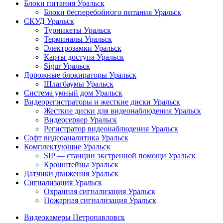
Блоки питания Уральск
Блоки бесперебойного питания Уральск
СКУД Уральск
Турникеты Уральск
Терминалы Уральск
Электрозамки Уральск
Карты доступа Уральск
Sigur Уральск
Дорожные блокираторы Уральск
Шлагбаумы Уральск
Система умный дом Уральск
Видеорегистраторы и жесткие диски Уральск
Жесткие диски для видеонаблюдения Уральск
Видеосервер Уральск
Регистратор видеонаблюдения Уральск
Софт видеоаналитика Уральск
Комплектующие Уральск
SIP — станции экстренной помощи Уральск
Кронштейны Уральск
Датчики движения Уральск
Сигнализация Уральск
Охранная сигнализация Уральск
Пожарная сигнализация Уральск
Видеокамеры Петропавловск