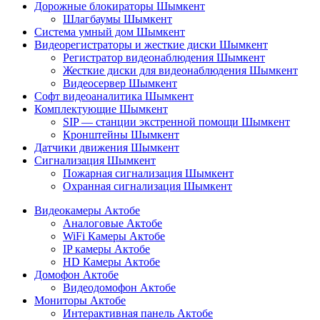
Дорожные блокираторы Шымкент
Шлагбаумы Шымкент
Система умный дом Шымкент
Видеорегистраторы и жесткие диски Шымкент
Регистратор видеонаблюдения Шымкент
Жесткие диски для видеонаблюдения Шымкент
Видеосервер Шымкент
Софт видеоаналитика Шымкент
Комплектующие Шымкент
SIP — станции экстренной помощи Шымкент
Кронштейны Шымкент
Датчики движения Шымкент
Сигнализация Шымкент
Пожарная сигнализация Шымкент
Охранная сигнализация Шымкент
Видеокамеры Актобе
Аналоговые Актобе
WiFi Камеры Актобе
IP камеры Актобе
HD Камеры Актобе
Домофон Актобе
Видеодомофон Актобе
Мониторы Актобе
Интерактивная панель Актобе