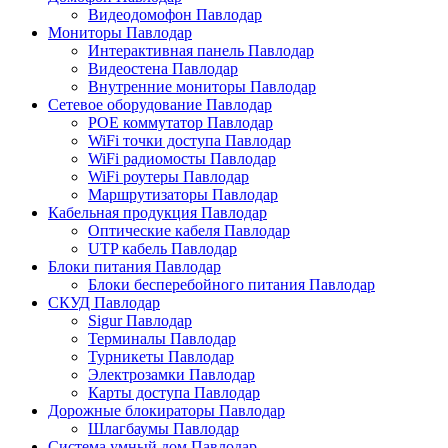
Видеодомофон Павлодар
Мониторы Павлодар
Интерактивная панель Павлодар
Видеостена Павлодар
Внутренние мониторы Павлодар
Сетевое оборудование Павлодар
POE коммутатор Павлодар
WiFi точки доступа Павлодар
WiFi радиомосты Павлодар
WiFi роутеры Павлодар
Маршрутизаторы Павлодар
Кабельная продукция Павлодар
Оптические кабеля Павлодар
UTP кабель Павлодар
Блоки питания Павлодар
Блоки бесперебойного питания Павлодар
СКУД Павлодар
Sigur Павлодар
Терминалы Павлодар
Турникеты Павлодар
Электрозамки Павлодар
Карты доступа Павлодар
Дорожные блокираторы Павлодар
Шлагбаумы Павлодар
Система умный дом Павлодар