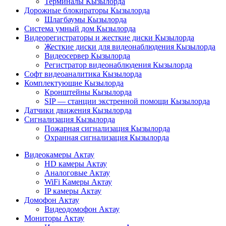
Терминалы Кызылорда
Дорожные блокираторы Кызылорда
Шлагбаумы Кызылорда
Система умный дом Кызылорда
Видеорегистраторы и жесткие диски Кызылорда
Жесткие диски для видеонаблюдения Кызылорда
Видеосервер Кызылорда
Регистратор видеонаблюдения Кызылорда
Софт видеоаналитика Кызылорда
Комплектующие Кызылорда
Кронштейны Кызылорда
SIP — станции экстренной помощи Кызылорда
Датчики движения Кызылорда
Сигнализация Кызылорда
Пожарная сигнализация Кызылорда
Охранная сигнализация Кызылорда
Видеокамеры Актау
HD камеры Актау
Аналоговые Актау
WiFi Камеры Актау
IP камеры Актау
Домофон Актау
Видеодомофон Актау
Мониторы Актау