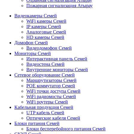
Охранная сигнализация Атырау
Пожарная сигнализация Атырау
Видеокамеры Семей
WiFi камеры Семей
IP камеры Семей
Аналоговые Семей
HD камеры Семей
Домофон Семей
Видеодомофон Семей
Мониторы Семей
Интерактивная панель Семей
Видеостена Семей
Внутренние мониторы Семей
Сетевое оборудование Семей
Маршрутизаторы Семей
POE коммутатор Семей
WiFi точки доступа Семей
WiFi радиомосты Семей
WiFi роутеры Семей
Кабельная продукция Семей
UTP кабель Семей
Оптические кабеля Семей
Блоки питания Семей
Блоки бесперебойного питания Семей