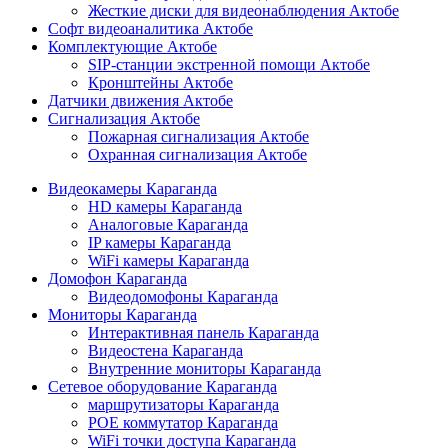
Жесткие диски для видеонаблюдения Актобе
Софт видеоаналитика Актобе
Комплектующие Актобе
SIP-станции экстренной помощи Актобе
Кронштейны Актобе
Датчики движения Актобе
Сигнализация Актобе
Пожарная сигнализация Актобе
Охранная сигнализация Актобе
Видеокамеры Караганда
HD камеры Караганда
Аналоговые Караганда
IP камеры Караганда
WiFi камеры Караганда
Домофон Караганда
Видеодомофоны Караганда
Мониторы Караганда
Интерактивная панель Караганда
Видеостена Караганда
Внутренние мониторы Караганда
Сетевое оборудование Караганда
маршрутизаторы Караганда
POE коммутатор Караганда
WiFi точки доступа Караганда