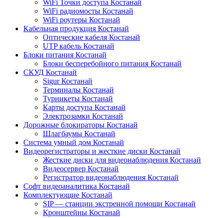
WiFi Точки доступа Костанай
WiFi радиомосты Костанай
WiFi роутеры Костанай
Кабельная продукция Костанай
Оптические кабеля Костанай
UTP кабель Костанай
Блоки питания Костанай
Блоки бесперебойного питания Костанай
СКУД Костанай
Sigur Костанай
Терминалы Костанай
Турникеты Костанай
Карты доступа Костанай
Электрозамки Костанай
Дорожные блокираторы Костанай
Шлагбаумы Костанай
Система умный дом Костанай
Видеорегистраторы и жесткие диски Костанай
Жесткие диски для видеонаблюдения Костанай
Видеосервер Костанай
Регистратор видеонаблюдения Костанай
Софт видеоаналитика Костанай
Комплектующие Костанай
SIP — станции экстренной помощи Костанай
Кронштейны Костанай