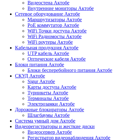
Видеостена Актобе
Внутренние мониторы Актобе
Сетевое оборудование Актобе
Маршрутизаторы Актобе
PoE коммутатор Актобе
WiFi Точки доступа Актобе
WiFi Радиомосты Актобе
WiFi роутеры Актобе
Кабельная продукция Актобе
UTP кабель Актобе
Оптические кабеля Актобе
Блоки питания Актобе
Блоки бесперебойного питания Актобе
СКУД Актобе
Sigur Актобе
Карты доступа Актобе
Турникеты Актобе
Терминалы Актобе
Электрозамки Актобе
Дорожные блокираторы Актобе
Шлагбаумы Актобе
Система умный дом Актобе
Видеорегистраторы и жесткие диски
Видеосервер Актобе
Регистратор видеонаблюдения Актобе