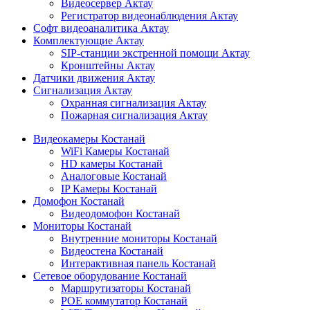
Видеосервер Актау
Регистратор видеонаблюдения Актау
Софт видеоаналитика Актау
Комплектующие Актау
SIP-станции экстренной помощи Актау
Кронштейны Актау
Датчики движения Актау
Сигнализация Актау
Охранная сигнализация Актау
Пожарная сигнализация Актау
Видеокамеры Костанай
WiFi Камеры Костанай
HD камеры Костанай
Аналоговые Костанай
IP Камеры Костанай
Домофон Костанай
Видеодомофон Костанай
Мониторы Костанай
Внутренние мониторы Костанай
Видеостена Костанай
Интерактивная панель Костанай
Сетевое оборудование Костанай
Маршрутизаторы Костанай
POE коммутатор Костанай