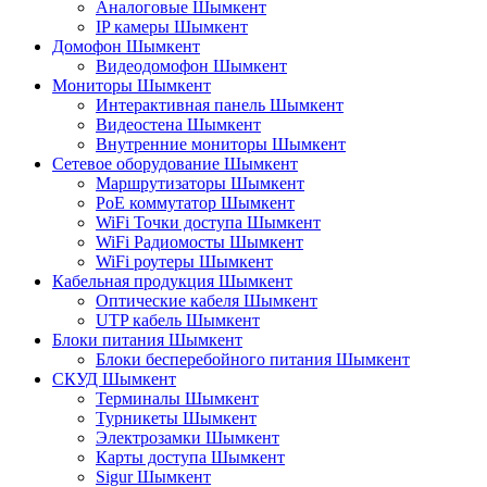
Аналоговые Шымкент
IP камеры Шымкент
Домофон Шымкент
Видеодомофон Шымкент
Мониторы Шымкент
Интерактивная панель Шымкент
Видеостена Шымкент
Внутренние мониторы Шымкент
Сетевое оборудование Шымкент
Маршрутизаторы Шымкент
PoE коммутатор Шымкент
WiFi Точки доступа Шымкент
WiFi Радиомосты Шымкент
WiFi роутеры Шымкент
Кабельная продукция Шымкент
Оптические кабеля Шымкент
UTP кабель Шымкент
Блоки питания Шымкент
Блоки бесперебойного питания Шымкент
СКУД Шымкент
Терминалы Шымкент
Турникеты Шымкент
Электрозамки Шымкент
Карты доступа Шымкент
Sigur Шымкент