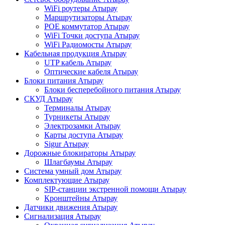
WiFi роутеры Атырау
Маршрутизаторы Атырау
POE коммутатор Атырау
WiFi Точки доступа Атырау
WiFi Радиомосты Атырау
Кабельная продукция Атырау
UTP кабель Атырау
Оптические кабеля Атырау
Блоки питания Атырау
Блоки бесперебойного питания Атырау
СКУД Атырау
Терминалы Атырау
Турникеты Атырау
Электрозамки Атырау
Карты доступа Атырау
Sigur Атырау
Дорожные блокираторы Атырау
Шлагбаумы Атырау
Система умный дом Атырау
Комплектующие Атырау
SIP-станции экстренной помощи Атырау
Кронштейны Атырау
Датчики движения Атырау
Сигнализация Атырау