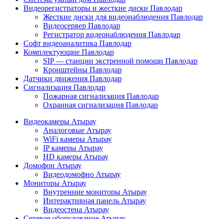
Видеорегистраторы и жесткие диски Павлодар
Жесткие диски для видеонаблюдения Павлодар
Видеосервер Павлодар
Регистратор видеонаблюдения Павлодар
Софт видеоаналитика Павлодар
Комплектующие Павлодар
SIP — станции экстренной помощи Павлодар
Кронштейны Павлодар
Датчики движения Павлодар
Сигнализация Павлодар
Пожарная сигнализация Павлодар
Охранная сигнализация Павлодар
Видеокамеры Атырау
Аналоговые Атырау
WiFi камеры Атырау
IP камеры Атырау
HD камеры Атырау
Домофон Атырау
Видеодомофно Атырау
Мониторы Атырау
Внутренние мониторы Атырау
Интерактивная панель Атырау
Видеостена Атырау
Сетевое оборудование Атырау