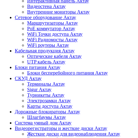
Интерактивная панель Актау
Видеостена Актау
Внутренние мониторы Актау
Сетевое оборудование Актау
Маршрутизаторы Актау
PoE коммутатор Актау
WiFi Точки доступа Актау
WiFi Радиомосты Актау
WiFi роутеры Актау
Кабельная продукция Актау
Оптические кабеля Актау
UTP кабель Актау
Блоки питания Актау
Блоки бесперебойного питания Актау
СКУД Актау
Терминалы Актау
Sigur Актау
Турникеты Актау
Электрозамки Актау
Карты доступа Актау
Дорожные блокираторы Актау
Шлагбаумы Актау
Система умный дом Актау
Видеорегистраторы и жесткие диски Актау
Жесткие диски для видеонаблюдения Актау