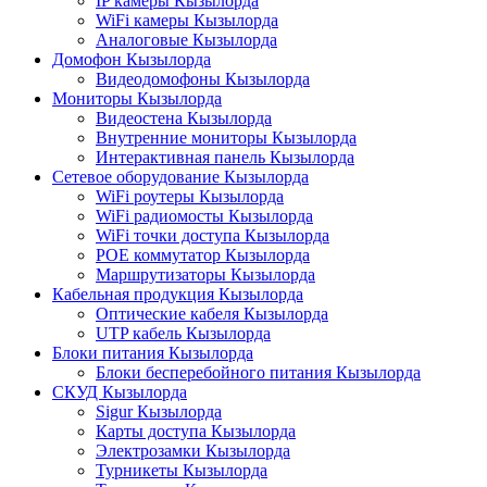
IP камеры Кызылорда
WiFi камеры Кызылорда
Аналоговые Кызылорда
Домофон Кызылорда
Видеодомофоны Кызылорда
Мониторы Кызылорда
Видеостена Кызылорда
Внутренние мониторы Кызылорда
Интерактивная панель Кызылорда
Сетевое оборудование Кызылорда
WiFi роутеры Кызылорда
WiFi радиомосты Кызылорда
WiFi точки доступа Кызылорда
POE коммутатор Кызылорда
Маршрутизаторы Кызылорда
Кабельная продукция Кызылорда
Оптические кабеля Кызылорда
UTP кабель Кызылорда
Блоки питания Кызылорда
Блоки бесперебойного питания Кызылорда
СКУД Кызылорда
Sigur Кызылорда
Карты доступа Кызылорда
Электрозамки Кызылорда
Турникеты Кызылорда