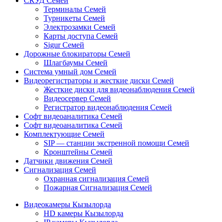
СКУД Семей
Терминалы Семей
Турникеты Семей
Электрозамки Семей
Карты доступа Семей
Sigur Семей
Дорожные блокираторы Семей
Шлагбаумы Семей
Система умный дом Семей
Видеорегистраторы и жесткие диски Семей
Жесткие диски для видеонаблюдения Семей
Видеосервер Семей
Регистратор видеонаблюдения Семей
Софт видеоаналитика Семей
Софт видеоаналитика Семей
Комплектующие Семей
SIP — станции экстренной помощи Семей
Кронштейны Семей
Датчики движения Семей
Сигнализация Семей
Охранная сигнализация Семей
Пожарная Сигнализация Семей
Видеокамеры Кызылорда
HD камеры Кызылорда