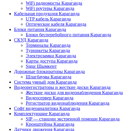
WiFi радиомосты Караганда
WiFi роутеры Караганда
Кабельная продукция Караганда
UTP кабель Караганда
Оптические кабеля Караганда
Блоки питания Караганда
Блоки бесперебойного питания Караганда
СКУД Караганда
Терминалы Караганда
Турникеты Караганда
Электрозамки Караганда
Карты доступа Караганда
Sigur Шымкент
Дорожные блокираторы Караганда
Шлагбаумы Караганда
Система умный дом Караганда
Видеорегистраторы и жесткие диски Караганда
Жесткие диски для видеонаблюдения Караганда
Видеосервер Караганда
Регистратор видеонаблюдения Караганда
Софт видеоаналитика Караганда
Комплектующие Караганда
SIP — станции экстренной помощи Караганда
Кронштейны Караганда
Датчики движения Караганда