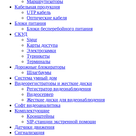
Маршрутизаторы
Кабельная продукция
UTP кабель
Оптические кабеля
Блоки питания
Блоки бесперебойного питания
СКУД
Sigur
Карты доступа
Электрозамки
Турникеты
Терминалы
Дорожные блокираторы
Шлагбаумы
Cистема умный дом
Видеорегистраторы и жесткие диски
Регистратор видеонаблюдения
Видеосервер
Жесткие диски для видеонаблюдения
Софт видеоаналитика
Комплектующие
Кронштейны
SIP-станции экстренной помощи
Датчики движения
Сигнализация