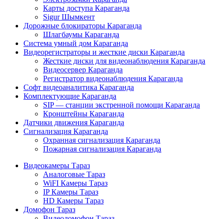
Карты доступа Караганда
Sigur Шымкент
Дорожные блокираторы Караганда
Шлагбаумы Караганда
Система умный дом Караганда
Видеорегистраторы и жесткие диски Караганда
Жесткие диски для видеонаблюдения Караганда
Видеосервер Караганда
Регистратор видеонаблюдения Караганда
Софт видеоаналитика Караганда
Комплектующие Караганда
SIP — станции экстренной помощи Караганда
Кронштейны Караганда
Датчики движения Караганда
Сигнализация Караганда
Охранная сигнализация Караганда
Пожарная сигнализация Караганда
Видеокамеры Тараз
Аналоговые Тараз
WiFI Камеры Тараз
IP Камеры Тараз
HD Камеры Тараз
Домофон Тараз
Видеодомофон Тараз