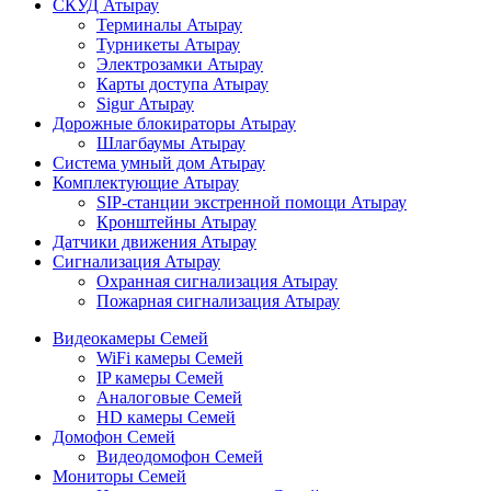
СКУД Атырау
Терминалы Атырау
Турникеты Атырау
Электрозамки Атырау
Карты доступа Атырау
Sigur Атырау
Дорожные блокираторы Атырау
Шлагбаумы Атырау
Система умный дом Атырау
Комплектующие Атырау
SIP-станции экстренной помощи Атырау
Кронштейны Атырау
Датчики движения Атырау
Сигнализация Атырау
Охранная сигнализация Атырау
Пожарная сигнализация Атырау
Видеокамеры Семей
WiFi камеры Семей
IP камеры Семей
Аналоговые Семей
HD камеры Семей
Домофон Семей
Видеодомофон Семей
Мониторы Семей