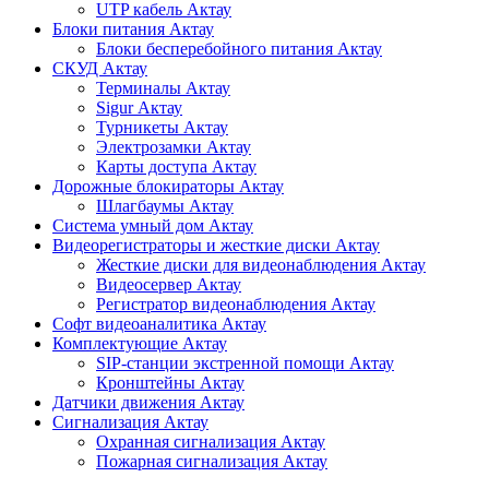
UTP кабель Актау
Блоки питания Актау
Блоки бесперебойного питания Актау
СКУД Актау
Терминалы Актау
Sigur Актау
Турникеты Актау
Электрозамки Актау
Карты доступа Актау
Дорожные блокираторы Актау
Шлагбаумы Актау
Система умный дом Актау
Видеорегистраторы и жесткие диски Актау
Жесткие диски для видеонаблюдения Актау
Видеосервер Актау
Регистратор видеонаблюдения Актау
Софт видеоаналитика Актау
Комплектующие Актау
SIP-станции экстренной помощи Актау
Кронштейны Актау
Датчики движения Актау
Сигнализация Актау
Охранная сигнализация Актау
Пожарная сигнализация Актау