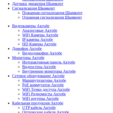
Датчики движения Шымкент
Сигнализация Шымкент
Пожарная сигнализация Шымкент
Охранная сигнализация Шымкент
Видеокамеры Актобе
Аналоговые Актобе
WiFi Камеры Актобе
IP камеры Актобе
HD Камеры Актобе
Домофон Актобе
Видеодомофон Актобе
Мониторы Актобе
Интерактивная панель Актобе
Видеостена Актобе
Внутренние мониторы Актобе
Сетевое оборудование Актобе
Маршрутизаторы Актобе
PoE коммутатор Актобе
WiFi Точки доступа Актобе
WiFi Радиомосты Актобе
WiFi роутеры Актобе
Кабельная продукция Актобе
UTP кабель Актобе
Оптические кабеля Актобе