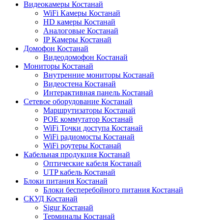
Видеокамеры Костанай
WiFi Камеры Костанай
HD камеры Костанай
Аналоговые Костанай
IP Камеры Костанай
Домофон Костанай
Видеодомофон Костанай
Мониторы Костанай
Внутренние мониторы Костанай
Видеостена Костанай
Интерактивная панель Костанай
Сетевое оборудование Костанай
Маршрутизаторы Костанай
POE коммутатор Костанай
WiFi Точки доступа Костанай
WiFi радиомосты Костанай
WiFi роутеры Костанай
Кабельная продукция Костанай
Оптические кабеля Костанай
UTP кабель Костанай
Блоки питания Костанай
Блоки бесперебойного питания Костанай
СКУД Костанай
Sigur Костанай
Терминалы Костанай