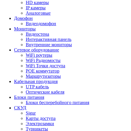
HD камеры
IP камеры
Аналоговые
Домофон
Видеодомофон
Мониторы
Видеостена
Интерактивная панель
Внутренние мониторы
Сетевое оборудование
WiFi роутеры
WiFi Радиомосты
WiFi Точки доступа
POE коммутатор
Маршрутизаторы
Кабельная продукция
UTP кабель
Оптические кабеля
Блоки питания
Блоки бесперебойного питания
СКУД
Sigur
Карты доступа
Электрозамки
Турникеты