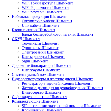
WiFi Точки доступа Шымкент
WiFi Радиомосты Шымкент
WiFi роутеры Шымкент
Кабельная продукция Шымкент
Оптические кабеля Шымкент
UTP кабель Шымкент
Блоки питания Шымкент
Блоки бесперебойного питания Шымкент
СКУД Шымкент
Терминалы Шымкент
Турникеты Шымкент
Электрозамки Шымкент
Карты доступа Шымкент
Sigur Шымкент
Дорожные блокираторы Шымкент
Шлагбаумы Шымкент
Система умный дом Шымкент
Видеорегистраторы и жесткие диски Шымкент
Регистратор видеонаблюдения Шымкент
Жесткие диски для видеонаблюдения Шымкент
Видеосервер Шымкент
Софт видеоаналитика Шымкент
Комплектующие Шымкент
SIP — станции экстренной помощи Шымкент
Кронштейны Шымкент