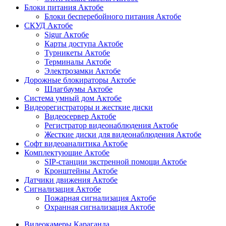
Блоки питания Актобе
Блоки бесперебойного питания Актобе
СКУД Актобе
Sigur Актобе
Карты доступа Актобе
Турникеты Актобе
Терминалы Актобе
Электрозамки Актобе
Дорожные блокираторы Актобе
Шлагбаумы Актобе
Система умный дом Актобе
Видеорегистраторы и жесткие диски
Видеосервер Актобе
Регистратор видеонаблюдения Актобе
Жесткие диски для видеонаблюдения Актобе
Софт видеоаналитика Актобе
Комплектующие Актобе
SIP-станции экстренной помощи Актобе
Кронштейны Актобе
Датчики движения Актобе
Сигнализация Актобе
Пожарная сигнализация Актобе
Охранная сигнализация Актобе
Видеокамеры Караганда