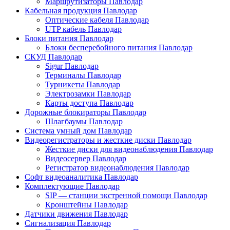
Маршрутизаторы Павлодар
Кабельная продукция Павлодар
Оптические кабеля Павлодар
UTP кабель Павлодар
Блоки питания Павлодар
Блоки бесперебойного питания Павлодар
СКУД Павлодар
Sigur Павлодар
Терминалы Павлодар
Турникеты Павлодар
Электрозамки Павлодар
Карты доступа Павлодар
Дорожные блокираторы Павлодар
Шлагбаумы Павлодар
Система умный дом Павлодар
Видеорегистраторы и жесткие диски Павлодар
Жесткие диски для видеонаблюдения Павлодар
Видеосервер Павлодар
Регистратор видеонаблюдения Павлодар
Софт видеоаналитика Павлодар
Комплектующие Павлодар
SIP — станции экстренной помощи Павлодар
Кронштейны Павлодар
Датчики движения Павлодар
Сигнализация Павлодар