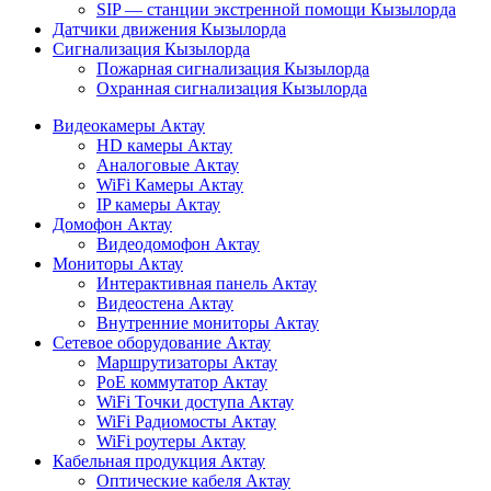
SIP — станции экстренной помощи Кызылорда
Датчики движения Кызылорда
Сигнализация Кызылорда
Пожарная сигнализация Кызылорда
Охранная сигнализация Кызылорда
Видеокамеры Актау
HD камеры Актау
Аналоговые Актау
WiFi Камеры Актау
IP камеры Актау
Домофон Актау
Видеодомофон Актау
Мониторы Актау
Интерактивная панель Актау
Видеостена Актау
Внутренние мониторы Актау
Сетевое оборудование Актау
Маршрутизаторы Актау
PoE коммутатор Актау
WiFi Точки доступа Актау
WiFi Радиомосты Актау
WiFi роутеры Актау
Кабельная продукция Актау
Оптические кабеля Актау