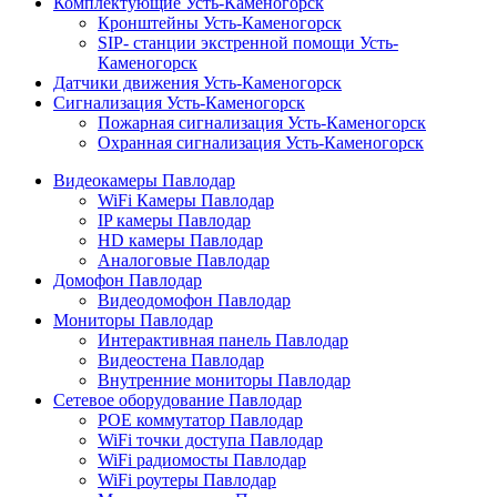
Комплектующие Усть-Каменогорск
Кронштейны Усть-Каменогорск
SIP- станции экстренной помощи Усть-
Каменогорск
Датчики движения Усть-Каменогорск
Сигнализация Усть-Каменогорск
Пожарная сигнализация Усть-Каменогорск
Охранная сигнализация Усть-Каменогорск
Видеокамеры Павлодар
WiFi Камеры Павлодар
IP камеры Павлодар
HD камеры Павлодар
Аналоговые Павлодар
Домофон Павлодар
Видеодомофон Павлодар
Мониторы Павлодар
Интерактивная панель Павлодар
Видеостена Павлодар
Внутренние мониторы Павлодар
Сетевое оборудование Павлодар
POE коммутатор Павлодар
WiFi точки доступа Павлодар
WiFi радиомосты Павлодар
WiFi роутеры Павлодар