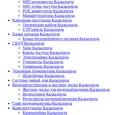
WiFi радиомосты Кызылорда
WiFi точки доступа Кызылорда
POE коммутатор Кызылорда
Маршрутизаторы Кызылорда
Кабельная продукция Кызылорда
Оптические кабеля Кызылорда
UTP кабель Кызылорда
Блоки питания Кызылорда
Блоки бесперебойного питания Кызылорда
СКУД Кызылорда
Sigur Кызылорда
Карты доступа Кызылорда
Электрозамки Кызылорда
Турникеты Кызылорда
Терминалы Кызылорда
Дорожные блокираторы Кызылорда
Шлагбаумы Кызылорда
Система умный дом Кызылорда
Видеорегистраторы и жесткие диски Кызылорда
Жесткие диски для видеонаблюдения Кызылорда
Видеосервер Кызылорда
Регистратор видеонаблюдения Кызылорда
Софт видеоаналитика Кызылорда
Комплектующие Кызылорда
Кронштейны Кызылорда