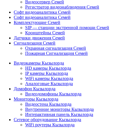
Видеосервер Семей
Регистратор видеонаблюдения Семей
Софт видеоаналитика Семей
Софт видеоаналитика Семей
Комплектующие Семей
SIP — станции экстренной помощи Семей
Кронштейны Семей
Датчики движения Семей
Сигнализация Семей
Охранная сигнализация Семей
Пожарная Сигнализация Семей
Видеокамеры Кызылорда
HD камеры Кызылорда
IP камеры Кызылорда
WiFi камеры Кызылорда
Аналоговые Кызылорда
Домофон Кызылорда
Видеодомофоны Кызылорда
Мониторы Кызылорда
Видеостена Кызылорда
Внутренние мониторы Кызылорда
Интерактивная панель Кызылорда
Сетевое оборудование Кызылорда
WiFi роутеры Кызылорда