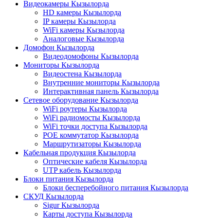
Видеокамеры Кызылорда
HD камеры Кызылорда
IP камеры Кызылорда
WiFi камеры Кызылорда
Аналоговые Кызылорда
Домофон Кызылорда
Видеодомофоны Кызылорда
Мониторы Кызылорда
Видеостена Кызылорда
Внутренние мониторы Кызылорда
Интерактивная панель Кызылорда
Сетевое оборудование Кызылорда
WiFi роутеры Кызылорда
WiFi радиомосты Кызылорда
WiFi точки доступа Кызылорда
POE коммутатор Кызылорда
Маршрутизаторы Кызылорда
Кабельная продукция Кызылорда
Оптические кабеля Кызылорда
UTP кабель Кызылорда
Блоки питания Кызылорда
Блоки бесперебойного питания Кызылорда
СКУД Кызылорда
Sigur Кызылорда
Карты доступа Кызылорда