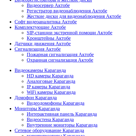
Видеосервер Актобе
Регистратор видеонаблюдения Актобе
Жесткие диски для видеонаблюдения Актобе
Софт видеоаналитика Актобе
Комплектующие Актобе
SIP-станции экстренной помощи Актобе
Кронштейны Актобе
Датчики движения Актобе
Сигнализация Актобе
Пожарная сигнализация Актобе
Охранная сигнализация Актобе
Видеокамеры Караганда
HD камеры Караганда
Аналоговые Караганда
IP камеры Караганда
WiFi камеры Караганда
Домофон Караганда
Видеодомофоны Караганда
Мониторы Караганда
Интерактивная панель Караганда
Видеостена Караганда
Внутренние мониторы Караганда
Сетевое оборудование Караганда
маршрутизаторы Караганда