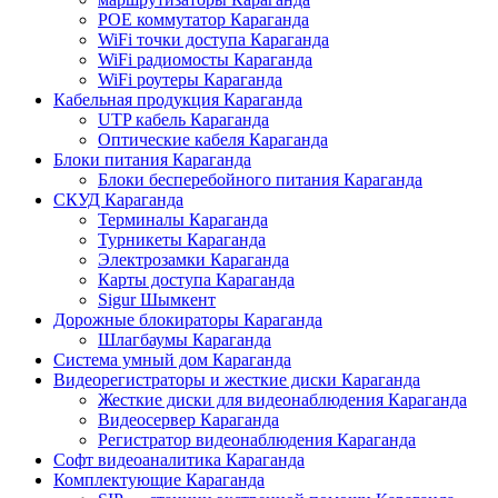
POE коммутатор Караганда
WiFi точки доступа Караганда
WiFi радиомосты Караганда
WiFi роутеры Караганда
Кабельная продукция Караганда
UTP кабель Караганда
Оптические кабеля Караганда
Блоки питания Караганда
Блоки бесперебойного питания Караганда
СКУД Караганда
Терминалы Караганда
Турникеты Караганда
Электрозамки Караганда
Карты доступа Караганда
Sigur Шымкент
Дорожные блокираторы Караганда
Шлагбаумы Караганда
Система умный дом Караганда
Видеорегистраторы и жесткие диски Караганда
Жесткие диски для видеонаблюдения Караганда
Видеосервер Караганда
Регистратор видеонаблюдения Караганда
Софт видеоаналитика Караганда
Комплектующие Караганда