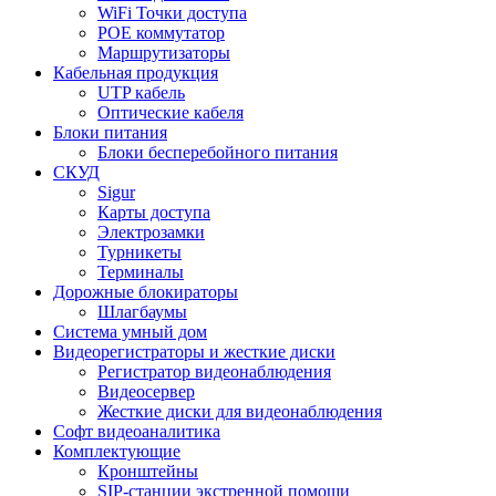
WiFi Точки доступа
POE коммутатор
Маршрутизаторы
Кабельная продукция
UTP кабель
Оптические кабеля
Блоки питания
Блоки бесперебойного питания
СКУД
Sigur
Карты доступа
Электрозамки
Турникеты
Терминалы
Дорожные блокираторы
Шлагбаумы
Cистема умный дом
Видеорегистраторы и жесткие диски
Регистратор видеонаблюдения
Видеосервер
Жесткие диски для видеонаблюдения
Софт видеоаналитика
Комплектующие
Кронштейны
SIP-станции экстренной помощи