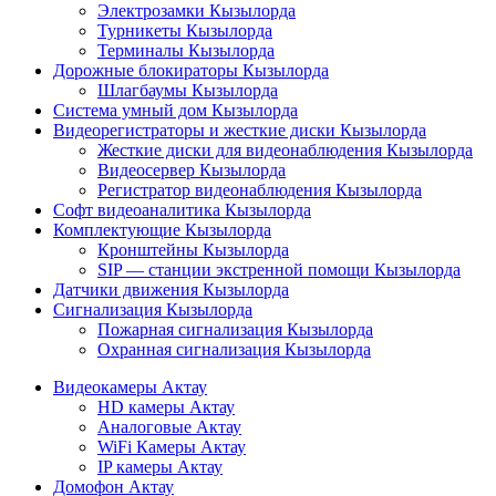
Электрозамки Кызылорда
Турникеты Кызылорда
Терминалы Кызылорда
Дорожные блокираторы Кызылорда
Шлагбаумы Кызылорда
Система умный дом Кызылорда
Видеорегистраторы и жесткие диски Кызылорда
Жесткие диски для видеонаблюдения Кызылорда
Видеосервер Кызылорда
Регистратор видеонаблюдения Кызылорда
Софт видеоаналитика Кызылорда
Комплектующие Кызылорда
Кронштейны Кызылорда
SIP — станции экстренной помощи Кызылорда
Датчики движения Кызылорда
Сигнализация Кызылорда
Пожарная сигнализация Кызылорда
Охранная сигнализация Кызылорда
Видеокамеры Актау
HD камеры Актау
Аналоговые Актау
WiFi Камеры Актау
IP камеры Актау
Домофон Актау