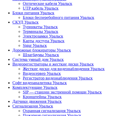
Оптические кабеля Уральск
UTP кабель Уральск
Блоки питания Уральск
Блоки бесперебойного питания Уральск
СКУД Уральск
Турникеты Уральск
Терминалы Уральск
Электрозамки Уральск
Карты доступа Уральск
Sigur Уральск
Дорожные блокираторы Уральск
Шлагбаумы Уральск
Система умный дом Уральск
Видеорегистраторы и жесткие диски Уральск
Жесткие диски для видеонаблюдения Уральск
Видеосервер Уральск
Регистратор видеонаблюдения Уральск
Софт видеоаналитика Уральск
Комплектующие Уральск
SIP — станции экстренной помощи Уральск
Кронштейны Уральск
Датчики движения Уральск
Сигнализация Уральск
Охранная сигнализация Уральск
Пожарная сигнализация Уральск