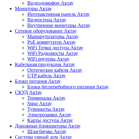
Видеодомофон Актау
Мониторы Актау
Интерактивная панель Актау
Видеостена Актау
Внутренние мониторы Актау
Сетевое оборудование Актау
Маршрутизаторы Актау
PoE коммутатор Актау
WiFi Точки доступа Актау
WiFi Радиомосты Актау
WiFi роутеры Актау
Кабельная продукция Актау
Оптические кабеля Актау
UTP кабель Актау
Блоки питания Актау
Блоки бесперебойного питания Актау
СКУД Актау
Терминалы Актау
Sigur Актау
Турникеты Актау
Электрозамки Актау
Карты доступа Актау
Дорожные блокираторы Актау
Шлагбаумы Актау
Система умный дом Актау