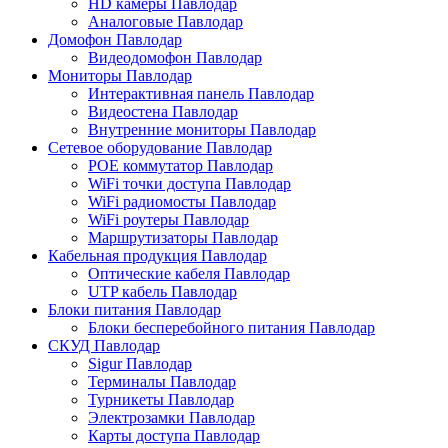
HD камеры Павлодар
Аналоговые Павлодар
Домофон Павлодар
Видеодомофон Павлодар
Мониторы Павлодар
Интерактивная панель Павлодар
Видеостена Павлодар
Внутренние мониторы Павлодар
Сетевое оборудование Павлодар
POE коммутатор Павлодар
WiFi точки доступа Павлодар
WiFi радиомосты Павлодар
WiFi роутеры Павлодар
Маршрутизаторы Павлодар
Кабельная продукция Павлодар
Оптические кабеля Павлодар
UTP кабель Павлодар
Блоки питания Павлодар
Блоки бесперебойного питания Павлодар
СКУД Павлодар
Sigur Павлодар
Терминалы Павлодар
Турникеты Павлодар
Электрозамки Павлодар
Карты доступа Павлодар