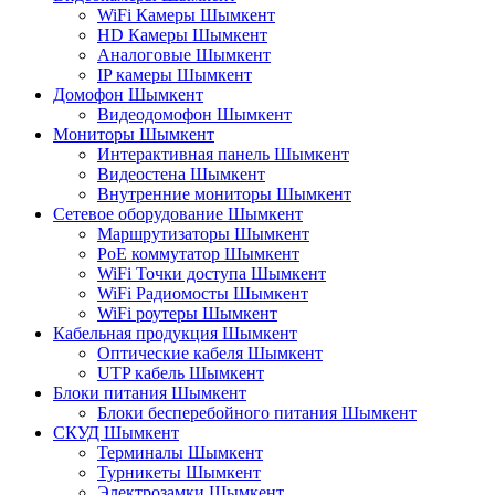
WiFi Камеры Шымкент
HD Камеры Шымкент
Аналоговые Шымкент
IP камеры Шымкент
Домофон Шымкент
Видеодомофон Шымкент
Мониторы Шымкент
Интерактивная панель Шымкент
Видеостена Шымкент
Внутренние мониторы Шымкент
Сетевое оборудование Шымкент
Маршрутизаторы Шымкент
PoE коммутатор Шымкент
WiFi Точки доступа Шымкент
WiFi Радиомосты Шымкент
WiFi роутеры Шымкент
Кабельная продукция Шымкент
Оптические кабеля Шымкент
UTP кабель Шымкент
Блоки питания Шымкент
Блоки бесперебойного питания Шымкент
СКУД Шымкент
Терминалы Шымкент
Турникеты Шымкент
Электрозамки Шымкент