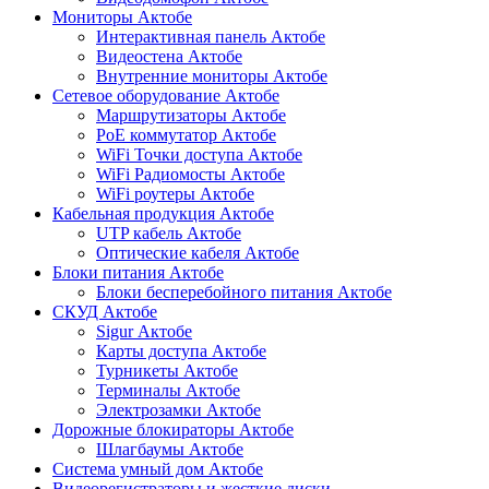
Мониторы Актобе
Интерактивная панель Актобе
Видеостена Актобе
Внутренние мониторы Актобе
Сетевое оборудование Актобе
Маршрутизаторы Актобе
PoE коммутатор Актобе
WiFi Точки доступа Актобе
WiFi Радиомосты Актобе
WiFi роутеры Актобе
Кабельная продукция Актобе
UTP кабель Актобе
Оптические кабеля Актобе
Блоки питания Актобе
Блоки бесперебойного питания Актобе
СКУД Актобе
Sigur Актобе
Карты доступа Актобе
Турникеты Актобе
Терминалы Актобе
Электрозамки Актобе
Дорожные блокираторы Актобе
Шлагбаумы Актобе
Система умный дом Актобе
Видеорегистраторы и жесткие диски