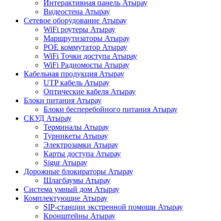
Интерактивная панель Атырау
Видеостена Атырау
Сетевое оборудование Атырау
WiFi роутеры Атырау
Маршрутизаторы Атырау
POE коммутатор Атырау
WiFi Точки доступа Атырау
WiFi Радиомосты Атырау
Кабельная продукция Атырау
UTP кабель Атырау
Оптические кабеля Атырау
Блоки питания Атырау
Блоки бесперебойного питания Атырау
СКУД Атырау
Терминалы Атырау
Турникеты Атырау
Электрозамки Атырау
Карты доступа Атырау
Sigur Атырау
Дорожные блокираторы Атырау
Шлагбаумы Атырау
Система умный дом Атырау
Комплектующие Атырау
SIP-станции экстренной помощи Атырау
Кронштейны Атырау