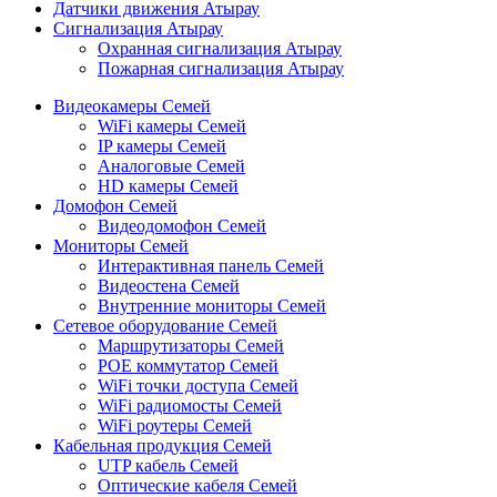
Датчики движения Атырау
Сигнализация Атырау
Охранная сигнализация Атырау
Пожарная сигнализация Атырау
Видеокамеры Семей
WiFi камеры Семей
IP камеры Семей
Аналоговые Семей
HD камеры Семей
Домофон Семей
Видеодомофон Семей
Мониторы Семей
Интерактивная панель Семей
Видеостена Семей
Внутренние мониторы Семей
Сетевое оборудование Семей
Маршрутизаторы Семей
POE коммутатор Семей
WiFi точки доступа Семей
WiFi радиомосты Семей
WiFi роутеры Семей
Кабельная продукция Семей
UTP кабель Семей
Оптические кабеля Семей