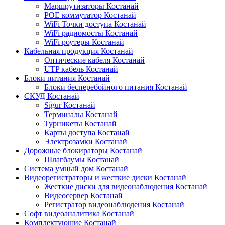
Маршрутизаторы Костанай
POE коммутатор Костанай
WiFi Точки доступа Костанай
WiFi радиомосты Костанай
WiFi роутеры Костанай
Кабельная продукция Костанай
Оптические кабеля Костанай
UTP кабель Костанай
Блоки питания Костанай
Блоки бесперебойного питания Костанай
СКУД Костанай
Sigur Костанай
Терминалы Костанай
Турникеты Костанай
Карты доступа Костанай
Электрозамки Костанай
Дорожные блокираторы Костанай
Шлагбаумы Костанай
Система умный дом Костанай
Видеорегистраторы и жесткие диски Костанай
Жесткие диски для видеонаблюдения Костанай
Видеосервер Костанай
Регистратор видеонаблюдения Костанай
Софт видеоаналитика Костанай
Комплектующие Костанай