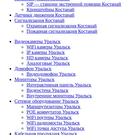
SIP — станции экстренной помощи Костанай
Кронштейны Костанай
Датчики движения Костанай
Сигнализация Костанай
Охранная сигнализация Костанай
Пожарная сигнализация Костанай
Видеокамеры Уральск
WiFi камеры Уральск
IP камеры Уральск
HD камеры Уральск
Аналоговые Уральск
Домофон Уральск
Видеодомофон Уральск
Мониторы Уральск
Интерактивная панель Уральск
Видеостена Уральск
Внутренние мониторы Уральск
Сетевое оборудование Уральск
Маршрутизаторы Уральск
POE коммутатор Уральск
WiFi роутеры Уральск
WiFi радиомосты Уральск
WiFi точки доступа Уральск
Кабельная продукция Уральск