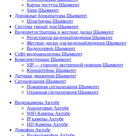
Карты доступа Шымкент
Sigur Шымкент
Дорожные блокираторы Шымкент
Шлагбаумы Шымкент
Система умный дом Шымкент
Видеорегистраторы и жесткие диски Шымкент
Регистратор видеонаблюдения Шымкент
Жесткие диски для видеонаблюдения Шымкент
Видеосервер Шымкент
Софт видеоаналитика Шымкент
Комплектующие Шымкент
SIP — станции экстренной помощи Шымкент
Кронштейны Шымкент
Датчики движения Шымкент
Сигнализация Шымкент
Пожарная сигнализация Шымкент
Охранная сигнализация Шымкент
Видеокамеры Актобе
Аналоговые Актобе
WiFi Камеры Актобе
IP камеры Актобе
HD Камеры Актобе
Домофон Актобе
Видеодомофон Актобе