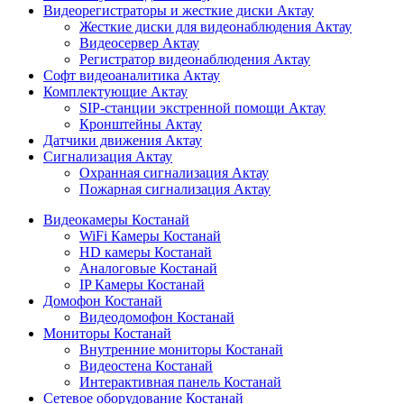
Видеорегистраторы и жесткие диски Актау
Жесткие диски для видеонаблюдения Актау
Видеосервер Актау
Регистратор видеонаблюдения Актау
Софт видеоаналитика Актау
Комплектующие Актау
SIP-станции экстренной помощи Актау
Кронштейны Актау
Датчики движения Актау
Сигнализация Актау
Охранная сигнализация Актау
Пожарная сигнализация Актау
Видеокамеры Костанай
WiFi Камеры Костанай
HD камеры Костанай
Аналоговые Костанай
IP Камеры Костанай
Домофон Костанай
Видеодомофон Костанай
Мониторы Костанай
Внутренние мониторы Костанай
Видеостена Костанай
Интерактивная панель Костанай
Сетевое оборудование Костанай