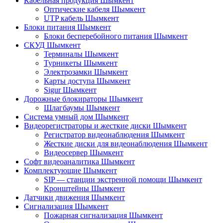
Кабельная продукция Шымкент
Оптические кабеля Шымкент
UTP кабель Шымкент
Блоки питания Шымкент
Блоки бесперебойного питания Шымкент
СКУД Шымкент
Терминалы Шымкент
Турникеты Шымкент
Электрозамки Шымкент
Карты доступа Шымкент
Sigur Шымкент
Дорожные блокираторы Шымкент
Шлагбаумы Шымкент
Система умный дом Шымкент
Видеорегистраторы и жесткие диски Шымкент
Регистратор видеонаблюдения Шымкент
Жесткие диски для видеонаблюдения Шымкент
Видеосервер Шымкент
Софт видеоаналитика Шымкент
Комплектующие Шымкент
SIP — станции экстренной помощи Шымкент
Кронштейны Шымкент
Датчики движения Шымкент
Сигнализация Шымкент
Пожарная сигнализация Шымкент