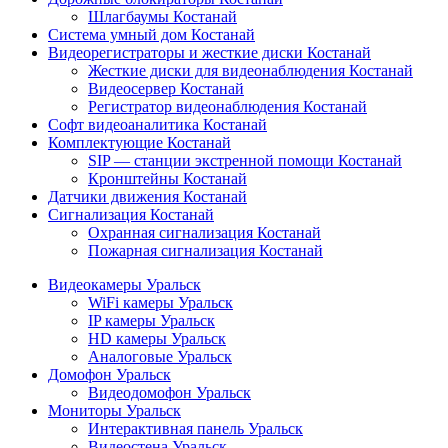
Шлагбаумы Костанай
Система умный дом Костанай
Видеорегистраторы и жесткие диски Костанай
Жесткие диски для видеонаблюдения Костанай
Видеосервер Костанай
Регистратор видеонаблюдения Костанай
Софт видеоаналитика Костанай
Комплектующие Костанай
SIP — станции экстренной помощи Костанай
Кронштейны Костанай
Датчики движения Костанай
Сигнализация Костанай
Охранная сигнализация Костанай
Пожарная сигнализация Костанай
Видеокамеры Уральск
WiFi камеры Уральск
IP камеры Уральск
HD камеры Уральск
Аналоговые Уральск
Домофон Уральск
Видеодомофон Уральск
Мониторы Уральск
Интерактивная панель Уральск
Видеостена Уральск