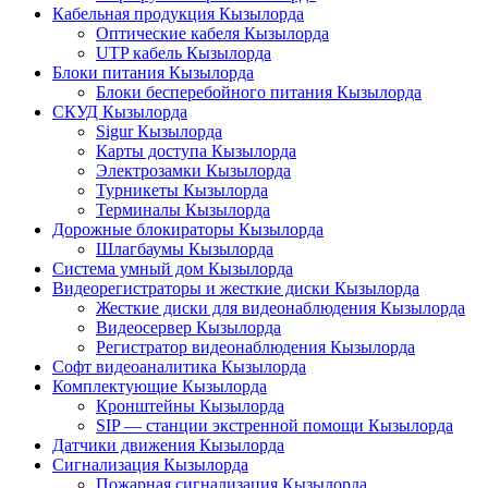
Кабельная продукция Кызылорда
Оптические кабеля Кызылорда
UTP кабель Кызылорда
Блоки питания Кызылорда
Блоки бесперебойного питания Кызылорда
СКУД Кызылорда
Sigur Кызылорда
Карты доступа Кызылорда
Электрозамки Кызылорда
Турникеты Кызылорда
Терминалы Кызылорда
Дорожные блокираторы Кызылорда
Шлагбаумы Кызылорда
Система умный дом Кызылорда
Видеорегистраторы и жесткие диски Кызылорда
Жесткие диски для видеонаблюдения Кызылорда
Видеосервер Кызылорда
Регистратор видеонаблюдения Кызылорда
Софт видеоаналитика Кызылорда
Комплектующие Кызылорда
Кронштейны Кызылорда
SIP — станции экстренной помощи Кызылорда
Датчики движения Кызылорда
Сигнализация Кызылорда
Пожарная сигнализация Кызылорда