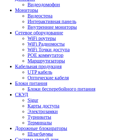
Видеодомофон
Мониторы
Видеостена
Интерактивная панель
Внутренние мониторы
Сетевое оборудование
WiFi роутеры
WiFi Радиомосты
WiFi Точки доступа
POE коммутатор
Маршрутизаторы
Кабельная продукция
UTP кабель
Оптические кабеля
Блоки питания
Блоки бесперебойного питания
СКУД
Sigur
Карты доступа
Электрозамки
Турникеты
Терминалы
Дорожные блокираторы
Шлагбаумы
Cистема умный дом