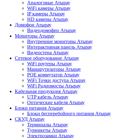
Аналоговые Атырау
WiFi камеры Атырау
IP камеры Атырау
HD камеры Атырау
Домофон Атырау
Видеодомофно Атырау
Мониторы Атырау
Внутренние мониторы Атырау
Интерактивная панель Атырау
Видеостена Атырау
Сетевое оборудование Атырау
WiFi роутеры Атырау
Маршрутизаторы Атырау
POE коммутатор Атырау
WiFi Точки доступа Атырау
WiFi Радиомосты Атырау
Кабельная продукция Атырау
UTP кабель Атырау
Оптические кабеля Атырау
Блоки питания Атырау
Блоки бесперебойного питания Атырау
СКУД Атырау
Терминалы Атырау
Турникеты Атырау
Электрозамки Атырау