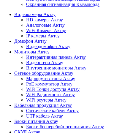
Охранная сигнализация Кызылорда
Видеокамеры Актау
HD камеры Актау
Аналоговые Актау
WiFi Камеры Актау
IP камеры Актау
Домофон Актау
Видеодомофон Актау
Мониторы Актау
Интерактивная панель Актау
Видеостена Актау
Внутренние мониторы Актау
Сетевое оборудование Актау
Маршрутизаторы Актау
PoE коммутатор Актау
WiFi Точки доступа Актау
WiFi Радиомосты Актау
WiFi роутеры Актау
Кабельная продукция Актау
Оптические кабеля Актау
UTP кабель Актау
Блоки питания Актау
Блоки бесперебойного питания Актау
СКУД Актау