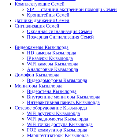
Комплектующие Семей
SIP — станции экстренной помощи Семей
Кронштейны Семей
Датчики движения Семей
Сигнализация Семей
Охранная сигнализация Семей
Пожарная Сигнализация Семей
Видеокамеры Кызылорда
HD камеры Кызылорда
IP камеры Кызылорда
WiFi камеры Кызылорда
Аналоговые Кызылорда
Домофон Кызылорда
Видеодомофоны Кызылорда
Мониторы Кызылорда
Видеостена Кызылорда
Внутренние мониторы Кызылорда
Интерактивная панель Кызылорда
Сетевое оборудование Кызылорда
WiFi роутеры Кызылорда
WiFi радиомосты Кызылорда
WiFi точки доступа Кызылорда
POE коммутатор Кызылорда
Маршрутизаторы Кызылорда