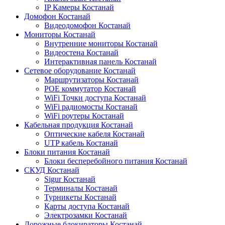
IP Камеры Костанай
Домофон Костанай
Видеодомофон Костанай
Мониторы Костанай
Внутренние мониторы Костанай
Видеостена Костанай
Интерактивная панель Костанай
Сетевое оборудование Костанай
Маршрутизаторы Костанай
POE коммутатор Костанай
WiFi Точки доступа Костанай
WiFi радиомосты Костанай
WiFi роутеры Костанай
Кабельная продукция Костанай
Оптические кабеля Костанай
UTP кабель Костанай
Блоки питания Костанай
Блоки бесперебойного питания Костанай
СКУД Костанай
Sigur Костанай
Терминалы Костанай
Турникеты Костанай
Карты доступа Костанай
Электрозамки Костанай
Дорожные блокираторы Костанай