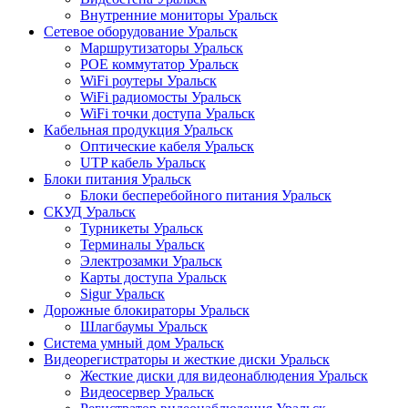
Внутренние мониторы Уральск
Сетевое оборудование Уральск
Маршрутизаторы Уральск
POE коммутатор Уральск
WiFi роутеры Уральск
WiFi радиомосты Уральск
WiFi точки доступа Уральск
Кабельная продукция Уральск
Оптические кабеля Уральск
UTP кабель Уральск
Блоки питания Уральск
Блоки бесперебойного питания Уральск
СКУД Уральск
Турникеты Уральск
Терминалы Уральск
Электрозамки Уральск
Карты доступа Уральск
Sigur Уральск
Дорожные блокираторы Уральск
Шлагбаумы Уральск
Система умный дом Уральск
Видеорегистраторы и жесткие диски Уральск
Жесткие диски для видеонаблюдения Уральск
Видеосервер Уральск