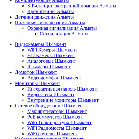
Комплектующие Алматы
SIP-станции экстренной помощи Алматы
Кронштейны Алматы
Датчики движения Алматы
Пожарная сигнализация Алматы
Охранная сигнализация Алматы
Сигнализация Алматы
Видеокамеры Шымкент
WiFi Камеры Шымкент
HD Камеры Шымкент
Аналоговые Шымкент
IP камеры Шымкент
Домофон Шымкент
Видеодомофон Шымкент
Мониторы Шымкент
Интерактивная панель Шымкент
Видеостена Шымкент
Внутренние мониторы Шымкент
Сетевое оборудование Шымкент
Маршрутизаторы Шымкент
PoE коммутатор Шымкент
WiFi Точки доступа Шымкент
WiFi Радиомосты Шымкент
WiFi роутеры Шымкент