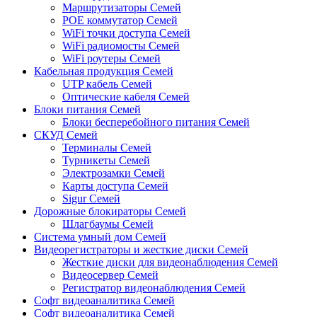
Маршрутизаторы Семей
POE коммутатор Семей
WiFi точки доступа Семей
WiFi радиомосты Семей
WiFi роутеры Семей
Кабельная продукция Семей
UTP кабель Семей
Оптические кабеля Семей
Блоки питания Семей
Блоки бесперебойного питания Семей
СКУД Семей
Терминалы Семей
Турникеты Семей
Электрозамки Семей
Карты доступа Семей
Sigur Семей
Дорожные блокираторы Семей
Шлагбаумы Семей
Система умный дом Семей
Видеорегистраторы и жесткие диски Семей
Жесткие диски для видеонаблюдения Семей
Видеосервер Семей
Регистратор видеонаблюдения Семей
Софт видеоаналитика Семей
Софт видеоаналитика Семей