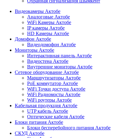
Охранная сигнализация Шымкент
Видеокамеры Актобе
Аналоговые Актобе
WiFi Камеры Актобе
IP камеры Актобе
HD Камеры Актобе
Домофон Актобе
Видеодомофон Актобе
Мониторы Актобе
Интерактивная панель Актобе
Видеостена Актобе
Внутренние мониторы Актобе
Сетевое оборудование Актобе
Маршрутизаторы Актобе
PoE коммутатор Актобе
WiFi Точки доступа Актобе
WiFi Радиомосты Актобе
WiFi роутеры Актобе
Кабельная продукция Актобе
UTP кабель Актобе
Оптические кабеля Актобе
Блоки питания Актобе
Блоки бесперебойного питания Актобе
СКУД Актобе