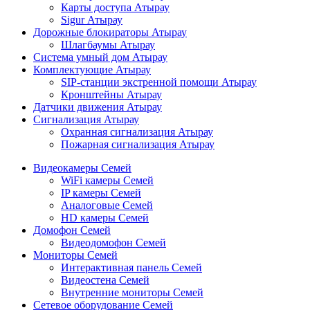
Карты доступа Атырау
Sigur Атырау
Дорожные блокираторы Атырау
Шлагбаумы Атырау
Система умный дом Атырау
Комплектующие Атырау
SIP-станции экстренной помощи Атырау
Кронштейны Атырау
Датчики движения Атырау
Сигнализация Атырау
Охранная сигнализация Атырау
Пожарная сигнализация Атырау
Видеокамеры Семей
WiFi камеры Семей
IP камеры Семей
Аналоговые Семей
HD камеры Семей
Домофон Семей
Видеодомофон Семей
Мониторы Семей
Интерактивная панель Семей
Видеостена Семей
Внутренние мониторы Семей
Сетевое оборудование Семей