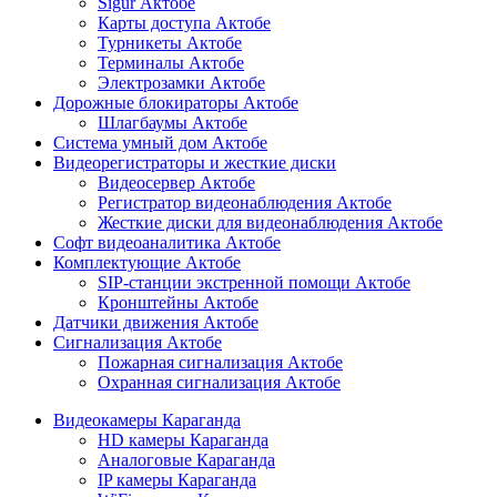
Sigur Актобе
Карты доступа Актобе
Турникеты Актобе
Терминалы Актобе
Электрозамки Актобе
Дорожные блокираторы Актобе
Шлагбаумы Актобе
Система умный дом Актобе
Видеорегистраторы и жесткие диски
Видеосервер Актобе
Регистратор видеонаблюдения Актобе
Жесткие диски для видеонаблюдения Актобе
Софт видеоаналитика Актобе
Комплектующие Актобе
SIP-станции экстренной помощи Актобе
Кронштейны Актобе
Датчики движения Актобе
Сигнализация Актобе
Пожарная сигнализация Актобе
Охранная сигнализация Актобе
Видеокамеры Караганда
HD камеры Караганда
Аналоговые Караганда
IP камеры Караганда