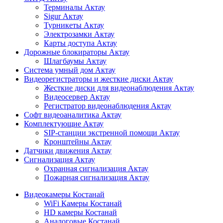
Терминалы Актау
Sigur Актау
Турникеты Актау
Электрозамки Актау
Карты доступа Актау
Дорожные блокираторы Актау
Шлагбаумы Актау
Система умный дом Актау
Видеорегистраторы и жесткие диски Актау
Жесткие диски для видеонаблюдения Актау
Видеосервер Актау
Регистратор видеонаблюдения Актау
Софт видеоаналитика Актау
Комплектующие Актау
SIP-станции экстренной помощи Актау
Кронштейны Актау
Датчики движения Актау
Сигнализация Актау
Охранная сигнализация Актау
Пожарная сигнализация Актау
Видеокамеры Костанай
WiFi Камеры Костанай
HD камеры Костанай
Аналоговые Костанай