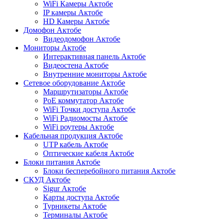
WiFi Камеры Актобе
IP камеры Актобе
HD Камеры Актобе
Домофон Актобе
Видеодомофон Актобе
Мониторы Актобе
Интерактивная панель Актобе
Видеостена Актобе
Внутренние мониторы Актобе
Сетевое оборудование Актобе
Маршрутизаторы Актобе
PoE коммутатор Актобе
WiFi Точки доступа Актобе
WiFi Радиомосты Актобе
WiFi роутеры Актобе
Кабельная продукция Актобе
UTP кабель Актобе
Оптические кабеля Актобе
Блоки питания Актобе
Блоки бесперебойного питания Актобе
СКУД Актобе
Sigur Актобе
Карты доступа Актобе
Турникеты Актобе
Терминалы Актобе