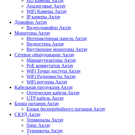
HD камеры Актау
Аналоговые Актау
WiFi Камеры Актау
IP камеры Актау
Домофон Актау
Видеодомофон Актау
Мониторы Актау
Интерактивная панель Актау
Видеостена Актау
Внутренние мониторы Актау
Сетевое оборудование Актау
Маршрутизаторы Актау
PoE коммутатор Актау
WiFi Точки доступа Актау
WiFi Радиомосты Актау
WiFi роутеры Актау
Кабельная продукция Актау
Оптические кабеля Актау
UTP кабель Актау
Блоки питания Актау
Блоки бесперебойного питания Актау
СКУД Актау
Терминалы Актау
Sigur Актау
Турникеты Актау