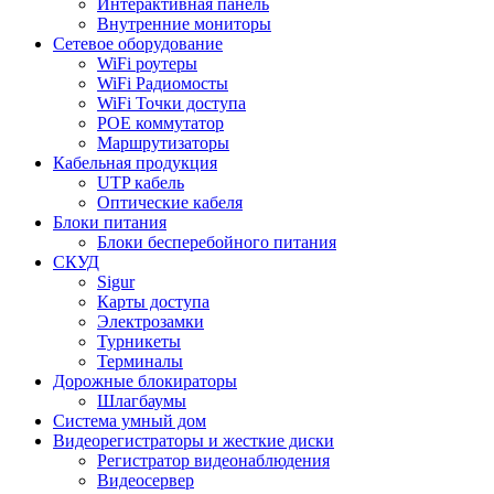
Интерактивная панель
Внутренние мониторы
Сетевое оборудование
WiFi роутеры
WiFi Радиомосты
WiFi Точки доступа
POE коммутатор
Маршрутизаторы
Кабельная продукция
UTP кабель
Оптические кабеля
Блоки питания
Блоки бесперебойного питания
СКУД
Sigur
Карты доступа
Электрозамки
Турникеты
Терминалы
Дорожные блокираторы
Шлагбаумы
Cистема умный дом
Видеорегистраторы и жесткие диски
Регистратор видеонаблюдения
Видеосервер