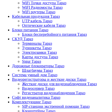
WiFi Точки доступа Тараз
WiFI Радиомосты Тараз
WiFi роутеры Тараз
Кабельная продукция Тараз
UTP кабель Тараз
Оптические кабеля Тараз
Блоки питания Тараз
Блоки бесперебойного питания Тараз
СКУД Тараз
Терминалы Тараз
Турникеты Тараз
Электрозамки Тараз
Карты доступа Тараз
Sigur Тараз
Дорожные блокираторы Тараз
Шлагбаумы Тараз
Система умный дом Тараз
Видеорегистраторы и жесткие диски Тараз
Жесткие диски для видеонаблюдения Тараз
Видеосервер Тараз
Регистратор видеонаблюдения Тараз
Софт видеоаналитика Тараз
Комплектующие Тараз
SIP-станции экстренной помощи Тараз
Кронштейны Тараз