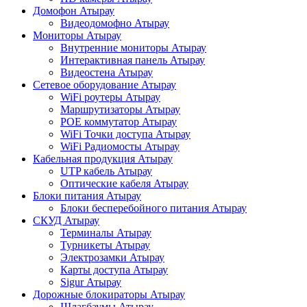
Домофон Атырау
Видеодомофно Атырау
Мониторы Атырау
Внутренние мониторы Атырау
Интерактивная панель Атырау
Видеостена Атырау
Сетевое оборудование Атырау
WiFi роутеры Атырау
Маршрутизаторы Атырау
POE коммутатор Атырау
WiFi Точки доступа Атырау
WiFi Радиомосты Атырау
Кабельная продукция Атырау
UTP кабель Атырау
Оптические кабеля Атырау
Блоки питания Атырау
Блоки бесперебойного питания Атырау
СКУД Атырау
Терминалы Атырау
Турникеты Атырау
Электрозамки Атырау
Карты доступа Атырау
Sigur Атырау
Дорожные блокираторы Атырау
Шлагбаумы Атырау