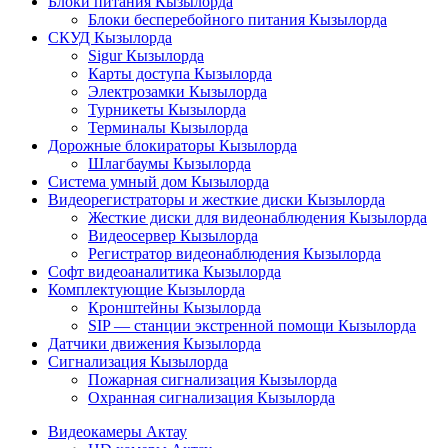
Блоки питания Кызылорда
Блоки бесперебойного питания Кызылорда
СКУД Кызылорда
Sigur Кызылорда
Карты доступа Кызылорда
Электрозамки Кызылорда
Турникеты Кызылорда
Терминалы Кызылорда
Дорожные блокираторы Кызылорда
Шлагбаумы Кызылорда
Система умный дом Кызылорда
Видеорегистраторы и жесткие диски Кызылорда
Жесткие диски для видеонаблюдения Кызылорда
Видеосервер Кызылорда
Регистратор видеонаблюдения Кызылорда
Софт видеоаналитика Кызылорда
Комплектующие Кызылорда
Кронштейны Кызылорда
SIP — станции экстренной помощи Кызылорда
Датчики движения Кызылорда
Сигнализация Кызылорда
Пожарная сигнализация Кызылорда
Охранная сигнализация Кызылорда
Видеокамеры Актау