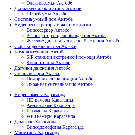
Электрозамки Актобе
Дорожные блокираторы Актобе
Шлагбаумы Актобе
Система умный дом Актобе
Видеорегистраторы и жесткие диски
Видеосервер Актобе
Регистратор видеонаблюдения Актобе
Жесткие диски для видеонаблюдения Актобе
Софт видеоаналитика Актобе
Комплектующие Актобе
SIP-станции экстренной помощи Актобе
Кронштейны Актобе
Датчики движения Актобе
Сигнализация Актобе
Пожарная сигнализация Актобе
Охранная сигнализация Актобе
Видеокамеры Караганда
HD камеры Караганда
Аналоговые Караганда
IP камеры Караганда
WiFi камеры Караганда
Домофон Караганда
Видеодомофоны Караганда
Мониторы Караганда