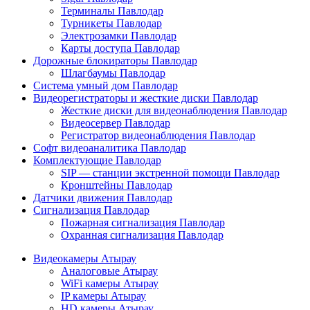
Терминалы Павлодар
Турникеты Павлодар
Электрозамки Павлодар
Карты доступа Павлодар
Дорожные блокираторы Павлодар
Шлагбаумы Павлодар
Система умный дом Павлодар
Видеорегистраторы и жесткие диски Павлодар
Жесткие диски для видеонаблюдения Павлодар
Видеосервер Павлодар
Регистратор видеонаблюдения Павлодар
Софт видеоаналитика Павлодар
Комплектующие Павлодар
SIP — станции экстренной помощи Павлодар
Кронштейны Павлодар
Датчики движения Павлодар
Сигнализация Павлодар
Пожарная сигнализация Павлодар
Охранная сигнализация Павлодар
Видеокамеры Атырау
Аналоговые Атырау
WiFi камеры Атырау
IP камеры Атырау
HD камеры Атырау