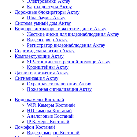
Электрозамки Актау
Карты доступа Актау
Дорожные блокираторы Актау
Шлагбаумы Актау
Система умный дом Актау
Видеорегистраторы и жесткие диски Актау
Жесткие диски для видеонаблюдения Актау
Видеосервер Актау
Регистратор видеонаблюдения Актау
Софт видеоаналитика Актау
Комплектующие Актау
SIP-станции экстренной помощи Актау
Кронштейны Актау
Датчики движения Актау
Сигнализация Актау
Охранная сигнализация Актау
Пожарная сигнализация Актау
Видеокамеры Костанай
WiFi Камеры Костанай
HD камеры Костанай
Аналоговые Костанай
IP Камеры Костанай
Домофон Костанай
Видеодомофон Костанай