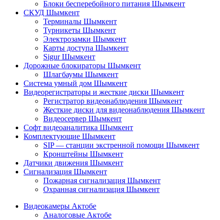
Блоки бесперебойного питания Шымкент
СКУД Шымкент
Терминалы Шымкент
Турникеты Шымкент
Электрозамки Шымкент
Карты доступа Шымкент
Sigur Шымкент
Дорожные блокираторы Шымкент
Шлагбаумы Шымкент
Система умный дом Шымкент
Видеорегистраторы и жесткие диски Шымкент
Регистратор видеонаблюдения Шымкент
Жесткие диски для видеонаблюдения Шымкент
Видеосервер Шымкент
Софт видеоаналитика Шымкент
Комплектующие Шымкент
SIP — станции экстренной помощи Шымкент
Кронштейны Шымкент
Датчики движения Шымкент
Сигнализация Шымкент
Пожарная сигнализация Шымкент
Охранная сигнализация Шымкент
Видеокамеры Актобе
Аналоговые Актобе