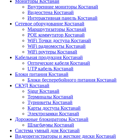
Мониторы Костанай
Внутренние мониторы Костанай
Видеостена Костанай
Интерактивная панель Костанай
Сетевое оборудование Костанай
Маршрутизаторы Костанай
POE коммутатор Костанай
WiFi Точки доступа Костанай
WiFi радиомосты Костанай
WiFi роутеры Костанай
Кабельная продукция Костанай
Оптические кабеля Костанай
UTP кабель Костанай
Блоки питания Костанай
Блоки бесперебойного питания Костанай
СКУД Костанай
Sigur Костанай
Терминалы Костанай
Турникеты Костанай
Карты доступа Костанай
Электрозамки Костанай
Дорожные блокираторы Костанай
Шлагбаумы Костанай
Система умный дом Костанай
Видеорегистраторы и жесткие диски Костанай