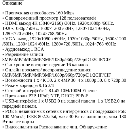
Описание
• Пропускная способность 160 Mbps
• Одновременный просмотр 128 пользователей
• HDMI выход 4K (3840×2160) /30Hz, 1920x1080p /60Hz,
1920x1080p /50Hz, 1600×1200 /60Hz, 1280×1024 /60Hz,
1280×720 /60Hz, 1024×768 /60Hz
• VGA выход 1920x1080p /60Hz, 1920x1080p /50Hz, 1600×1200
/60Hz, 1280×1024 /60Hz, 1280×720 /60Hz, 1024×768 /60Hz
• Аудиовыход 1 RCA
• Разрешение записи
8MP/6MP/5MP/4MP/3MP/1080p/960p/720p/D1/2CIF/CIF
• Синхронное воспроизведение 16 каналов
• Онлайн просмотр/ воспроизведение записи
8MP/6MP/5MP/4MP/3MP/1080p/960p/720p/D1/2CIF/CIF
• Возможности 1 x 4K 30, 2 x 4MP 30, 4 x 1080p 30, 8 x 720p 30
• Режим коридора 9:16 3/4
• Сетевой интерфейс 1 RJ-45 10M/100M Ethernet
• Протоколы P2P, UPnP, NTP, DHCP, PPPoE
• USB-интерфейс 1 x USB2.0 на задней панели ,1 x USB2.0 на
передней панели.
• POE 8 независимых сетевых интерфейсов с поддержкой PoE
100 Мбит/с, IEEE 802.3af/at, макс 30 Вт на один порт, макс 130
Вт на все порты.
• Видеоаналитика Распознавание лиц, Обнаружение