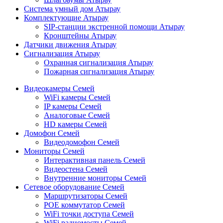
Система умный дом Атырау
Комплектующие Атырау
SIP-станции экстренной помощи Атырау
Кронштейны Атырау
Датчики движения Атырау
Сигнализация Атырау
Охранная сигнализация Атырау
Пожарная сигнализация Атырау
Видеокамеры Семей
WiFi камеры Семей
IP камеры Семей
Аналоговые Семей
HD камеры Семей
Домофон Семей
Видеодомофон Семей
Мониторы Семей
Интерактивная панель Семей
Видеостена Семей
Внутренние мониторы Семей
Сетевое оборудование Семей
Маршрутизаторы Семей
POE коммутатор Семей
WiFi точки доступа Семей
WiFi радиомосты Семей