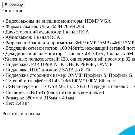
В корзину
Описание
• Видеовыходы на внешние мониторы: HDMI/ VGA
•
Формат сжатия: Ultra 265/H.265/H.264
• Двухсторонний аудиовход: 1 канал RCA
• Аудиовыход: 1 канал RCA
• Разрешение записи и просмотра: 8MP / 6MP / 5MP / 4MP / 3МP / 
• Входящий сетевой поток: 160 Мбит/с, исходящий сетевой пот
• Декодирование на монитор: 1 канал x 4K 30 к/с, 1 канал x 6MP 3
•Удаленных пользователей: 128, одновременный просмотр 32 к
• Поддержка: P2P, UPnP, NTP, DHCP, PPPoE , ONVIF
• Поддержка HDD дисков: 2 SATA до 8 Tb
• Поддержка сторонних камер: ONVIF Профиль S, Профиль G,
• Сетевой интерфейс: RJ-45 10M/100M/1000M Ethernet
• USB интерфейс: 1 x USB2.0, 1 x USB3.0 Передняя панель：1 
• Питание: 12В/15Вт (блок питания в комплекте)
• Размеры: 380мм × 315мм × 49 мм
• Вес: 2.48 кг
Рейтинг и отзывы