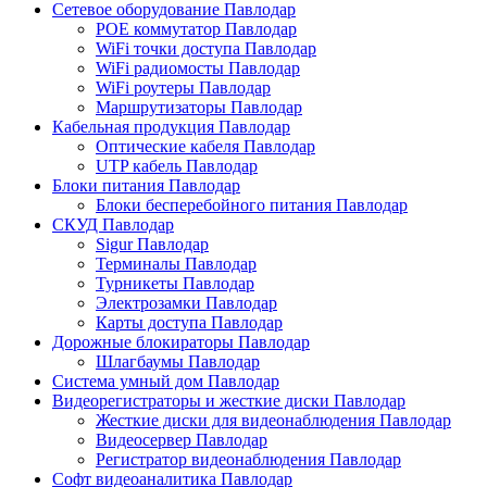
Сетевое оборудование Павлодар
POE коммутатор Павлодар
WiFi точки доступа Павлодар
WiFi радиомосты Павлодар
WiFi роутеры Павлодар
Маршрутизаторы Павлодар
Кабельная продукция Павлодар
Оптические кабеля Павлодар
UTP кабель Павлодар
Блоки питания Павлодар
Блоки бесперебойного питания Павлодар
СКУД Павлодар
Sigur Павлодар
Терминалы Павлодар
Турникеты Павлодар
Электрозамки Павлодар
Карты доступа Павлодар
Дорожные блокираторы Павлодар
Шлагбаумы Павлодар
Система умный дом Павлодар
Видеорегистраторы и жесткие диски Павлодар
Жесткие диски для видеонаблюдения Павлодар
Видеосервер Павлодар
Регистратор видеонаблюдения Павлодар
Софт видеоаналитика Павлодар