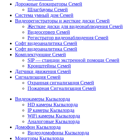
Дорожные блокираторы Семей
Шлагбаумы Семей
Система умный дом Семей
Видеорегистраторы и жесткие диски Семей
Жесткие диски для видеонаблюдения Семей
Видеосервер Семей
Регистратор видеонаблюдения Семей
Софт видеоаналитика Семей
Софт видеоаналитика Семей
Комплектующие Семей
SIP — станции экстренной помощи Семей
Кронштейны Семей
Датчики движения Семей
Сигнализация Семей
Охранная сигнализация Семей
Пожарная Сигнализация Семей
Видеокамеры Кызылорда
HD камеры Кызылорда
IP камеры Кызылорда
WiFi камеры Кызылорда
Аналоговые Кызылорда
Домофон Кызылорда
Видеодомофоны Кызылорда
Мониторы Кызылорда