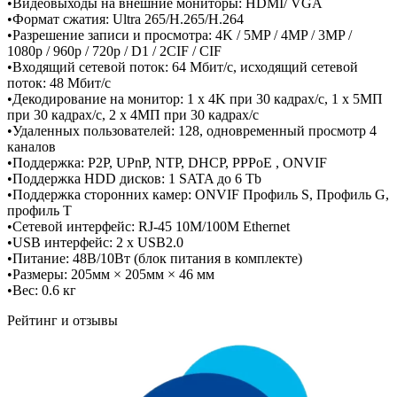
•Видеовыходы на внешние мониторы: HDMI/ VGA
•Формат сжатия: Ultra 265/H.265/H.264
•Разрешение записи и просмотра: 4K / 5MP / 4MP / 3MP /
1080p / 960p / 720p / D1 / 2CIF / CIF
•Входящий сетевой поток: 64 Мбит/с, исходящий сетевой
поток: 48 Мбит/с
•Декодирование на монитор: 1 x 4K при 30 кадрах/с, 1 x 5МП
при 30 кадрах/с, 2 x 4МП при 30 кадрах/с
•Удаленных пользователей: 128, одновременный просмотр 4
каналов
•Поддержка: P2P, UPnP, NTP, DHCP, PPPoE , ONVIF
•Поддержка HDD дисков: 1 SATA до 6 Tb
•Поддержка сторонних камер: ONVIF Профиль S, Профиль G,
профиль T
•Сетевой интерфейс: RJ-45 10M/100M Ethernet
•USB интерфейс: 2 x USB2.0
•Питание: 48В/10Вт (блок питания в комплекте)
•Размеры: 205мм × 205мм × 46 мм
•Вес: 0.6 кг
Рейтинг и отзывы