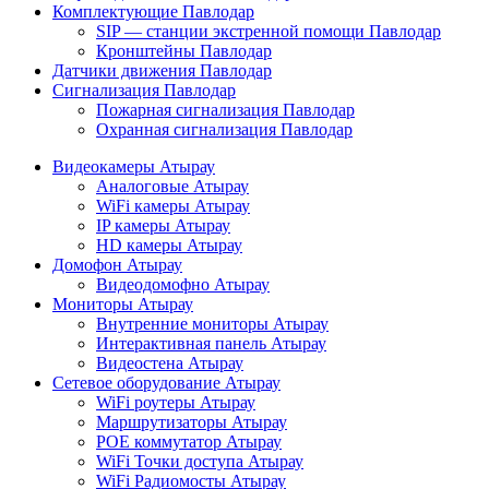
Комплектующие Павлодар
SIP — станции экстренной помощи Павлодар
Кронштейны Павлодар
Датчики движения Павлодар
Сигнализация Павлодар
Пожарная сигнализация Павлодар
Охранная сигнализация Павлодар
Видеокамеры Атырау
Аналоговые Атырау
WiFi камеры Атырау
IP камеры Атырау
HD камеры Атырау
Домофон Атырау
Видеодомофно Атырау
Мониторы Атырау
Внутренние мониторы Атырау
Интерактивная панель Атырау
Видеостена Атырау
Сетевое оборудование Атырау
WiFi роутеры Атырау
Маршрутизаторы Атырау
POE коммутатор Атырау
WiFi Точки доступа Атырау
WiFi Радиомосты Атырау