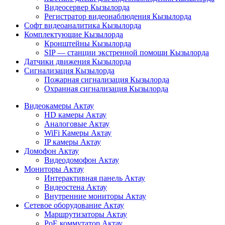
Видеосервер Кызылорда
Регистратор видеонаблюдения Кызылорда
Софт видеоаналитика Кызылорда
Комплектующие Кызылорда
Кронштейны Кызылорда
SIP — станции экстренной помощи Кызылорда
Датчики движения Кызылорда
Сигнализация Кызылорда
Пожарная сигнализация Кызылорда
Охранная сигнализация Кызылорда
Видеокамеры Актау
HD камеры Актау
Аналоговые Актау
WiFi Камеры Актау
IP камеры Актау
Домофон Актау
Видеодомофон Актау
Мониторы Актау
Интерактивная панель Актау
Видеостена Актау
Внутренние мониторы Актау
Сетевое оборудование Актау
Маршрутизаторы Актау
PoE коммутатор Актау