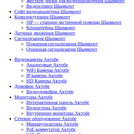
Жесткие диски для видеонаблюдения Шымкент
Видеосервер Шымкент
Софт видеоаналитика Шымкент
Комплектующие Шымкент
SIP — станции экстренной помощи Шымкент
Кронштейны Шымкент
Датчики движения Шымкент
Сигнализация Шымкент
Пожарная сигнализация Шымкент
Охранная сигнализация Шымкент
Видеокамеры Актобе
Аналоговые Актобе
WiFi Камеры Актобе
IP камеры Актобе
HD Камеры Актобе
Домофон Актобе
Видеодомофон Актобе
Мониторы Актобе
Интерактивная панель Актобе
Видеостена Актобе
Внутренние мониторы Актобе
Сетевое оборудование Актобе
Маршрутизаторы Актобе
PoE коммутатор Актобе