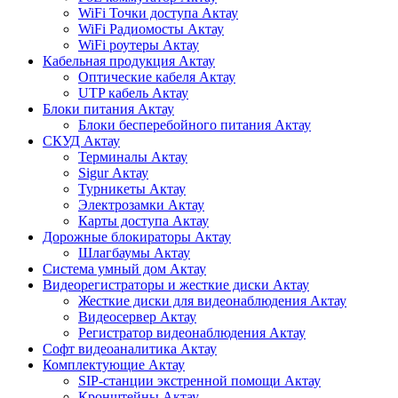
WiFi Точки доступа Актау
WiFi Радиомосты Актау
WiFi роутеры Актау
Кабельная продукция Актау
Оптические кабеля Актау
UTP кабель Актау
Блоки питания Актау
Блоки бесперебойного питания Актау
СКУД Актау
Терминалы Актау
Sigur Актау
Турникеты Актау
Электрозамки Актау
Карты доступа Актау
Дорожные блокираторы Актау
Шлагбаумы Актау
Система умный дом Актау
Видеорегистраторы и жесткие диски Актау
Жесткие диски для видеонаблюдения Актау
Видеосервер Актау
Регистратор видеонаблюдения Актау
Софт видеоаналитика Актау
Комплектующие Актау
SIP-станции экстренной помощи Актау
Кронштейны Актау