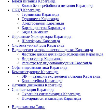
Блоки питания Караганда
Блоки бесперебойного питания Караганда
СКУД Караганда
Терминалы Караганда
Турникеты Караганда
Электрозамки Караганда
Карты доступа Караганда
Sigur Шымкент
Дорожные блокираторы Караганда
Шлагбаумы Караганда
Система умный дом Караганда
Видеорегистраторы и жесткие диски Караганда
Жесткие диски для видеонаблюдения Караганда
Видеосервер Караганда
Регистратор видеонаблюдения Караганда
Софт видеоаналитика Караганда
Комплектующие Караганда
SIP — станции экстренной помощи Караганда
Кронштейны Караганда
Датчики движения Караганда
Сигнализация Караганда
Охранная сигнализация Караганда
Пожарная сигнализация Караганда
Видеокамеры Тараз