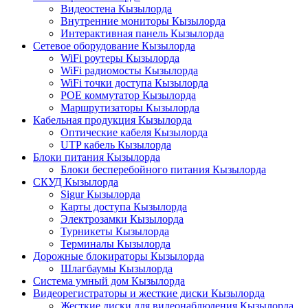
Видеостена Кызылорда
Внутренние мониторы Кызылорда
Интерактивная панель Кызылорда
Сетевое оборудование Кызылорда
WiFi роутеры Кызылорда
WiFi радиомосты Кызылорда
WiFi точки доступа Кызылорда
POE коммутатор Кызылорда
Маршрутизаторы Кызылорда
Кабельная продукция Кызылорда
Оптические кабеля Кызылорда
UTP кабель Кызылорда
Блоки питания Кызылорда
Блоки бесперебойного питания Кызылорда
СКУД Кызылорда
Sigur Кызылорда
Карты доступа Кызылорда
Электрозамки Кызылорда
Турникеты Кызылорда
Терминалы Кызылорда
Дорожные блокираторы Кызылорда
Шлагбаумы Кызылорда
Система умный дом Кызылорда
Видеорегистраторы и жесткие диски Кызылорда
Жесткие диски для видеонаблюдения Кызылорда