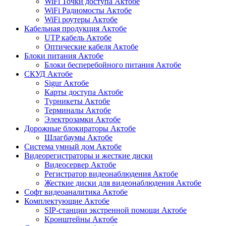
WiFi Точки доступа Актобе
WiFi Радиомосты Актобе
WiFi роутеры Актобе
Кабельная продукция Актобе
UTP кабель Актобе
Оптические кабеля Актобе
Блоки питания Актобе
Блоки бесперебойного питания Актобе
СКУД Актобе
Sigur Актобе
Карты доступа Актобе
Турникеты Актобе
Терминалы Актобе
Электрозамки Актобе
Дорожные блокираторы Актобе
Шлагбаумы Актобе
Система умный дом Актобе
Видеорегистраторы и жесткие диски
Видеосервер Актобе
Регистратор видеонаблюдения Актобе
Жесткие диски для видеонаблюдения Актобе
Софт видеоаналитика Актобе
Комплектующие Актобе
SIP-станции экстренной помощи Актобе
Кронштейны Актобе