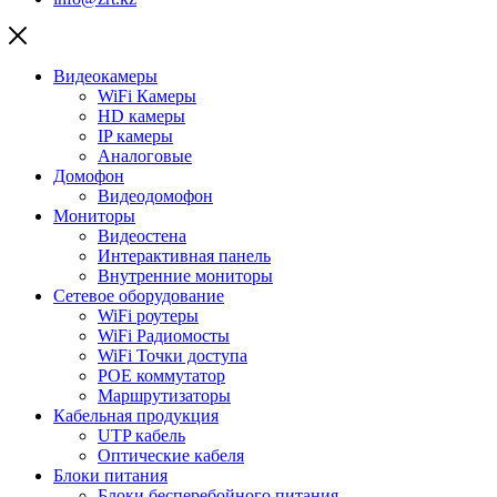
Видеокамеры
WiFi Камеры
HD камеры
IP камеры
Аналоговые
Домофон
Видеодомофон
Мониторы
Видеостена
Интерактивная панель
Внутренние мониторы
Сетевое оборудование
WiFi роутеры
WiFi Радиомосты
WiFi Точки доступа
POE коммутатор
Маршрутизаторы
Кабельная продукция
UTP кабель
Оптические кабеля
Блоки питания
Блоки бесперебойного питания