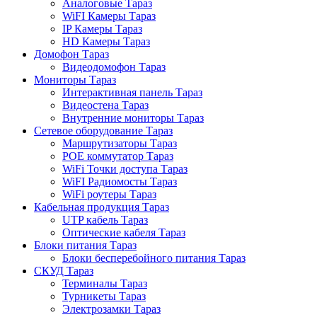
Аналоговые Тараз
WiFI Камеры Тараз
IP Камеры Тараз
HD Камеры Тараз
Домофон Тараз
Видеодомофон Тараз
Мониторы Тараз
Интерактивная панель Тараз
Видеостена Тараз
Внутренние мониторы Тараз
Сетевое оборудование Тараз
Маршрутизаторы Тараз
POE коммутатор Тараз
WiFi Точки доступа Тараз
WiFI Радиомосты Тараз
WiFi роутеры Тараз
Кабельная продукция Тараз
UTP кабель Тараз
Оптические кабеля Тараз
Блоки питания Тараз
Блоки бесперебойного питания Тараз
СКУД Тараз
Терминалы Тараз
Турникеты Тараз
Электрозамки Тараз