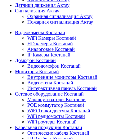
Датчики движения Актау
Сигнализация Актау
Охранная сигнализация Актау
Пожарная сигнализация Актау
Видеокамеры Костанай
WiFi Камеры Костанай
HD камеры Костанай
Аналоговые Костанай
IP Камеры Костанай
Домофон Костанай
Видеодомофон Костанай
Мониторы Костанай
Внутренние мониторы Костанай
Видеостена Костанай
Интерактивная панель Костанай
Сетевое оборудование Костанай
Маршрутизаторы Костанай
POE коммутатор Костанай
WiFi Точки доступа Костанай
WiFi радиомосты Костанай
WiFi роутеры Костанай
Кабельная продукция Костанай
Оптические кабеля Костанай
UTP кабель Костанай