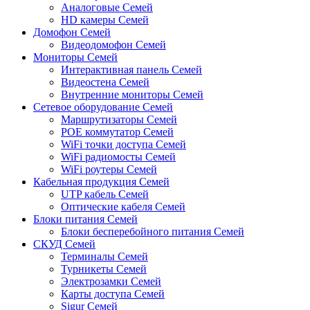
Аналоговые Семей
HD камеры Семей
Домофон Семей
Видеодомофон Семей
Мониторы Семей
Интерактивная панель Семей
Видеостена Семей
Внутренние мониторы Семей
Сетевое оборудование Семей
Маршрутизаторы Семей
POE коммутатор Семей
WiFi точки доступа Семей
WiFi радиомосты Семей
WiFi роутеры Семей
Кабельная продукция Семей
UTP кабель Семей
Оптические кабеля Семей
Блоки питания Семей
Блоки бесперебойного питания Семей
СКУД Семей
Терминалы Семей
Турникеты Семей
Электрозамки Семей
Карты доступа Семей
Sigur Семей