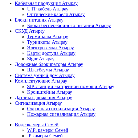
Кабельная продукция Атырау
UTP кабель Атырау
Оптические кабеля Атырау
Блоки питания Атырау
Блоки бесперебойного питания Атырау
СКУД Атырау
Терминалы Атырау
Турникеты Атырау
Электрозамки Атырау
Карты доступа Атырау
Sigur Атырау
Дорожные блокираторы Атырау
Шлагбаумы Атырау
Система умный дом Атырау
Комплектующие Атырау
SIP-станции экстренной помощи Атырау
Кронштейны Атырау
Датчики движения Атырау
Сигнализация Атырау
Охранная сигнализация Атырау
Пожарная сигнализация Атырау
Видеокамеры Семей
WiFi камеры Семей
IP камеры Семей