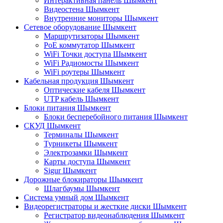
Интерактивная панель Шымкент
Видеостена Шымкент
Внутренние мониторы Шымкент
Сетевое оборудование Шымкент
Маршрутизаторы Шымкент
PoE коммутатор Шымкент
WiFi Точки доступа Шымкент
WiFi Радиомосты Шымкент
WiFi роутеры Шымкент
Кабельная продукция Шымкент
Оптические кабеля Шымкент
UTP кабель Шымкент
Блоки питания Шымкент
Блоки бесперебойного питания Шымкент
СКУД Шымкент
Терминалы Шымкент
Турникеты Шымкент
Электрозамки Шымкент
Карты доступа Шымкент
Sigur Шымкент
Дорожные блокираторы Шымкент
Шлагбаумы Шымкент
Система умный дом Шымкент
Видеорегистраторы и жесткие диски Шымкент
Регистратор видеонаблюдения Шымкент