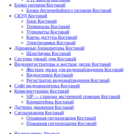
Блоки питания Костанай
Блоки бесперебойного питания Костанай
СКУД Костанай
Sigur Костанай
Терминалы Костанай
Турникеты Костанай
Карты доступа Костанай
Электрозамки Костанай
Дорожные блокираторы Костанай
Шлагбаумы Костанай
Система умный дом Костанай
Видеорегистраторы и жесткие диски Костанай
Жесткие диски для видеонаблюдения Костанай
Видеосервер Костанай
Регистратор видеонаблюдения Костанай
Софт видеоаналитика Костанай
Комплектующие Костанай
SIP — станции экстренной помощи Костанай
Кронштейны Костанай
Датчики движения Костанай
Сигнализация Костанай
Охранная сигнализация Костанай
Пожарная сигнализация Костанай
Видеокамеры Уральск