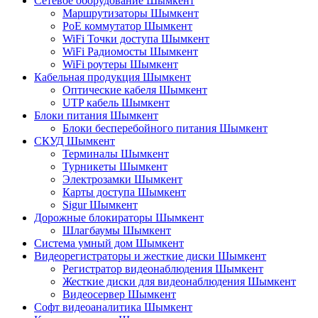
Сетевое оборудование Шымкент
Маршрутизаторы Шымкент
PoE коммутатор Шымкент
WiFi Точки доступа Шымкент
WiFi Радиомосты Шымкент
WiFi роутеры Шымкент
Кабельная продукция Шымкент
Оптические кабеля Шымкент
UTP кабель Шымкент
Блоки питания Шымкент
Блоки бесперебойного питания Шымкент
СКУД Шымкент
Терминалы Шымкент
Турникеты Шымкент
Электрозамки Шымкент
Карты доступа Шымкент
Sigur Шымкент
Дорожные блокираторы Шымкент
Шлагбаумы Шымкент
Система умный дом Шымкент
Видеорегистраторы и жесткие диски Шымкент
Регистратор видеонаблюдения Шымкент
Жесткие диски для видеонаблюдения Шымкент
Видеосервер Шымкент
Софт видеоаналитика Шымкент