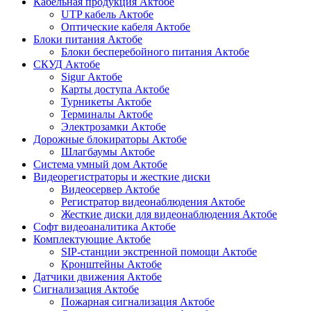
Кабельная продукция Актобе
UTP кабель Актобе
Оптические кабеля Актобе
Блоки питания Актобе
Блоки бесперебойного питания Актобе
СКУД Актобе
Sigur Актобе
Карты доступа Актобе
Турникеты Актобе
Терминалы Актобе
Электрозамки Актобе
Дорожные блокираторы Актобе
Шлагбаумы Актобе
Система умный дом Актобе
Видеорегистраторы и жесткие диски
Видеосервер Актобе
Регистратор видеонаблюдения Актобе
Жесткие диски для видеонаблюдения Актобе
Софт видеоаналитика Актобе
Комплектующие Актобе
SIP-станции экстренной помощи Актобе
Кронштейны Актобе
Датчики движения Актобе
Сигнализация Актобе
Пожарная сигнализация Актобе