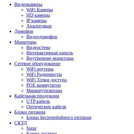
Видеокамеры
WiFi Камеры
HD камеры
IP камеры
Аналоговые
Домофон
Видеодомофон
Мониторы
Видеостена
Интерактивная панель
Внутренние мониторы
Сетевое оборудование
WiFi роутеры
WiFi Радиомосты
WiFi Точки доступа
POE коммутатор
Маршрутизаторы
Кабельная продукция
UTP кабель
Оптические кабеля
Блоки питания
Блоки бесперебойного питания
СКУД
Sigur
Карты доступа