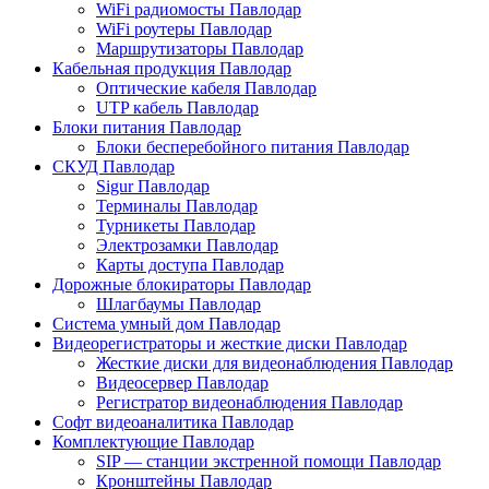
WiFi радиомосты Павлодар
WiFi роутеры Павлодар
Маршрутизаторы Павлодар
Кабельная продукция Павлодар
Оптические кабеля Павлодар
UTP кабель Павлодар
Блоки питания Павлодар
Блоки бесперебойного питания Павлодар
СКУД Павлодар
Sigur Павлодар
Терминалы Павлодар
Турникеты Павлодар
Электрозамки Павлодар
Карты доступа Павлодар
Дорожные блокираторы Павлодар
Шлагбаумы Павлодар
Система умный дом Павлодар
Видеорегистраторы и жесткие диски Павлодар
Жесткие диски для видеонаблюдения Павлодар
Видеосервер Павлодар
Регистратор видеонаблюдения Павлодар
Софт видеоаналитика Павлодар
Комплектующие Павлодар
SIP — станции экстренной помощи Павлодар
Кронштейны Павлодар