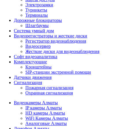
Электрозамки
Турникеты
Терминалы
Дорожные блокираторы
Шлагбаумы
Cистема умный дом
Видеорегистраторы и жесткие диски
Регистратор видеонаблюдения
Видеосервер
Жесткие диски для видеонаблюдения
Софт видеоаналитика
Комплектующие
Кронштейны
SIP-станции экстренной помощи
Датчики движения
Сигнализация
Пожарная сигнализация
Охранная сигнализация
Видеокамеры Алматы
IP камеры Алматы
HD камеры Алматы
WiFi Камеры Алматы
Аналоговые Алматы
Домофон Алматы