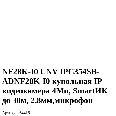
NF28K-I0 UNV IPC354SB-
ADNF28K-I0 купольная IP
видеокамера 4Мп, SmartИК
до 30м, 2.8мм,микрофон
Артикул: 64416