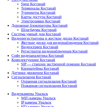
Sigur Костанай
Терминалы Костанай
Турникеты Костанай
Карты доступа Костанай
Электрозамки Костанай
Дорожные блокираторы Костанай
Шлагбаумы Костанай
Система умный дом Костанай
Видеорегистраторы и жесткие диски Костанай
Жесткие диски для видеонаблюдения Костанай
Видеосервер Костанай
Регистратор видеонаблюдения Костанай
Софт видеоаналитика Костанай
Комплектующие Костанай
SIP — станции экстренной помощи Костанай
Кронштейны Костанай
Датчики движения Костанай
Сигнализация Костанай
Охранная сигнализация Костанай
Пожарная сигнализация Костанай
Видеокамеры Уральск
WiFi камеры Уральск
IP камеры Уральск
HD камеры Уральск