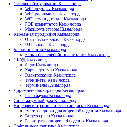
Сетевое оборудование Кызылорда
WiFi роутеры Кызылорда
WiFi радиомосты Кызылорда
WiFi точки доступа Кызылорда
POE коммутатор Кызылорда
Маршрутизаторы Кызылорда
Кабельная продукция Кызылорда
Оптические кабеля Кызылорда
UTP кабель Кызылорда
Блоки питания Кызылорда
Блоки бесперебойного питания Кызылорда
СКУД Кызылорда
Sigur Кызылорда
Карты доступа Кызылорда
Электрозамки Кызылорда
Турникеты Кызылорда
Терминалы Кызылорда
Дорожные блокираторы Кызылорда
Шлагбаумы Кызылорда
Система умный дом Кызылорда
Видеорегистраторы и жесткие диски Кызылорда
Жесткие диски для видеонаблюдения Кызылорда
Видеосервер Кызылорда
Регистратор видеонаблюдения Кызылорда
Софт видеоаналитика Кызылорда