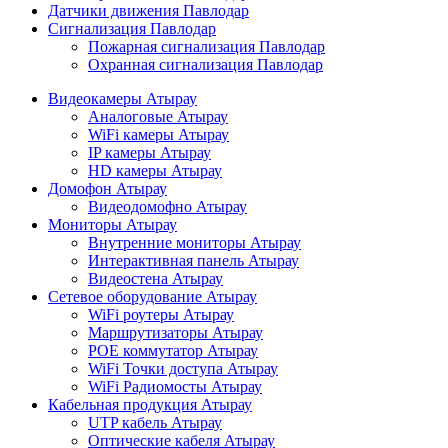
Датчики движения Павлодар
Сигнализация Павлодар
Пожарная сигнализация Павлодар
Охранная сигнализация Павлодар
Видеокамеры Атырау
Аналоговые Атырау
WiFi камеры Атырау
IP камеры Атырау
HD камеры Атырау
Домофон Атырау
Видеодомофно Атырау
Мониторы Атырау
Внутренние мониторы Атырау
Интерактивная панель Атырау
Видеостена Атырау
Сетевое оборудование Атырау
WiFi роутеры Атырау
Маршрутизаторы Атырау
POE коммутатор Атырау
WiFi Точки доступа Атырау
WiFi Радиомосты Атырау
Кабельная продукция Атырау
UTP кабель Атырау
Оптические кабеля Атырау