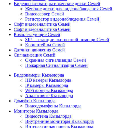
Видеорегистраторы и жесткие диски Семей
Жесткие диски для видеонаблюдения Семей
Видеосервер Семей
Регистратор видеонаблюдения Семей
Софт видеоаналитика Семей
Софт видеоаналитика Семей
Комплектующие Семей
SIP — станции экстренной помощи Семей
Кронштейны Семей
Датчики движения Семей
Сигнализация Семей
Охранная сигнализация Семей
Пожарная Сигнализация Семей
Видеокамеры Кызылорда
HD камеры Кызылорда
IP камеры Кызылорда
WiFi камеры Кызылорда
Аналоговые Кызылорда
Домофон Кызылорда
Видеодомофоны Кызылорда
Мониторы Кызылорда
Видеостена Кызылорда
Внутренние мониторы Кызылорда
Интерактивная панель Кызылорда