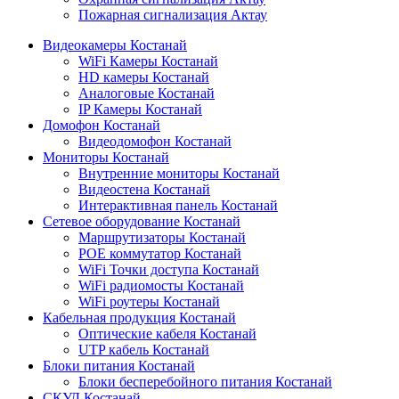
Пожарная сигнализация Актау
Видеокамеры Костанай
WiFi Камеры Костанай
HD камеры Костанай
Аналоговые Костанай
IP Камеры Костанай
Домофон Костанай
Видеодомофон Костанай
Мониторы Костанай
Внутренние мониторы Костанай
Видеостена Костанай
Интерактивная панель Костанай
Сетевое оборудование Костанай
Маршрутизаторы Костанай
POE коммутатор Костанай
WiFi Точки доступа Костанай
WiFi радиомосты Костанай
WiFi роутеры Костанай
Кабельная продукция Костанай
Оптические кабеля Костанай
UTP кабель Костанай
Блоки питания Костанай
Блоки бесперебойного питания Костанай
СКУД Костанай