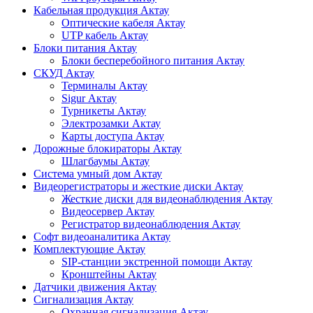
Кабельная продукция Актау
Оптические кабеля Актау
UTP кабель Актау
Блоки питания Актау
Блоки бесперебойного питания Актау
СКУД Актау
Терминалы Актау
Sigur Актау
Турникеты Актау
Электрозамки Актау
Карты доступа Актау
Дорожные блокираторы Актау
Шлагбаумы Актау
Система умный дом Актау
Видеорегистраторы и жесткие диски Актау
Жесткие диски для видеонаблюдения Актау
Видеосервер Актау
Регистратор видеонаблюдения Актау
Софт видеоаналитика Актау
Комплектующие Актау
SIP-станции экстренной помощи Актау
Кронштейны Актау
Датчики движения Актау
Сигнализация Актау
Охранная сигнализация Актау