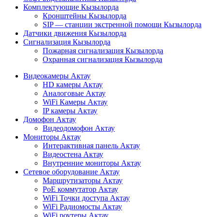
Комплектующие Кызылорда
Кронштейны Кызылорда
SIP — станции экстренной помощи Кызылорда
Датчики движения Кызылорда
Сигнализация Кызылорда
Пожарная сигнализация Кызылорда
Охранная сигнализация Кызылорда
Видеокамеры Актау
HD камеры Актау
Аналоговые Актау
WiFi Камеры Актау
IP камеры Актау
Домофон Актау
Видеодомофон Актау
Мониторы Актау
Интерактивная панель Актау
Видеостена Актау
Внутренние мониторы Актау
Сетевое оборудование Актау
Маршрутизаторы Актау
PoE коммутатор Актау
WiFi Точки доступа Актау
WiFi Радиомосты Актау
WiFi роутеры Актау