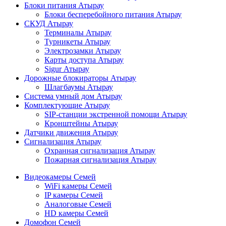
Блоки питания Атырау
Блоки бесперебойного питания Атырау
СКУД Атырау
Терминалы Атырау
Турникеты Атырау
Электрозамки Атырау
Карты доступа Атырау
Sigur Атырау
Дорожные блокираторы Атырау
Шлагбаумы Атырау
Система умный дом Атырау
Комплектующие Атырау
SIP-станции экстренной помощи Атырау
Кронштейны Атырау
Датчики движения Атырау
Сигнализация Атырау
Охранная сигнализация Атырау
Пожарная сигнализация Атырау
Видеокамеры Семей
WiFi камеры Семей
IP камеры Семей
Аналоговые Семей
HD камеры Семей
Домофон Семей