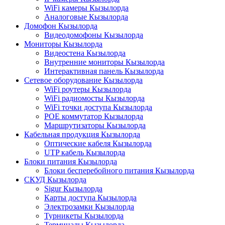
WiFi камеры Кызылорда
Аналоговые Кызылорда
Домофон Кызылорда
Видеодомофоны Кызылорда
Мониторы Кызылорда
Видеостена Кызылорда
Внутренние мониторы Кызылорда
Интерактивная панель Кызылорда
Сетевое оборудование Кызылорда
WiFi роутеры Кызылорда
WiFi радиомосты Кызылорда
WiFi точки доступа Кызылорда
POE коммутатор Кызылорда
Маршрутизаторы Кызылорда
Кабельная продукция Кызылорда
Оптические кабеля Кызылорда
UTP кабель Кызылорда
Блоки питания Кызылорда
Блоки бесперебойного питания Кызылорда
СКУД Кызылорда
Sigur Кызылорда
Карты доступа Кызылорда
Электрозамки Кызылорда
Турникеты Кызылорда
Терминалы Кызылорда