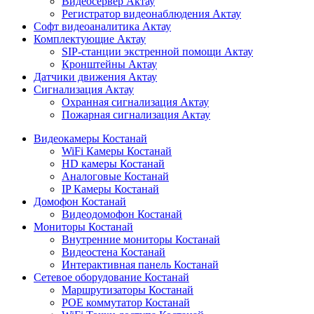
Видеосервер Актау
Регистратор видеонаблюдения Актау
Софт видеоаналитика Актау
Комплектующие Актау
SIP-станции экстренной помощи Актау
Кронштейны Актау
Датчики движения Актау
Сигнализация Актау
Охранная сигнализация Актау
Пожарная сигнализация Актау
Видеокамеры Костанай
WiFi Камеры Костанай
HD камеры Костанай
Аналоговые Костанай
IP Камеры Костанай
Домофон Костанай
Видеодомофон Костанай
Мониторы Костанай
Внутренние мониторы Костанай
Видеостена Костанай
Интерактивная панель Костанай
Сетевое оборудование Костанай
Маршрутизаторы Костанай
POE коммутатор Костанай