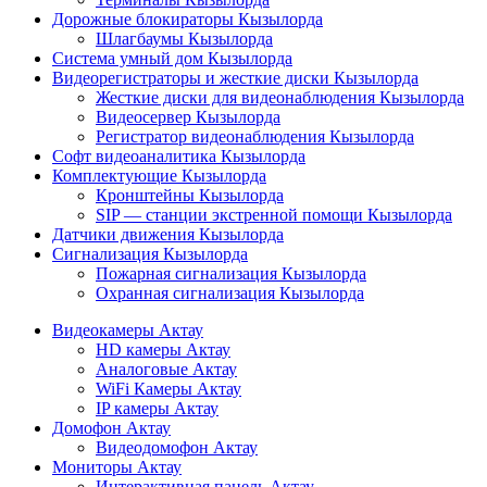
Дорожные блокираторы Кызылорда
Шлагбаумы Кызылорда
Система умный дом Кызылорда
Видеорегистраторы и жесткие диски Кызылорда
Жесткие диски для видеонаблюдения Кызылорда
Видеосервер Кызылорда
Регистратор видеонаблюдения Кызылорда
Софт видеоаналитика Кызылорда
Комплектующие Кызылорда
Кронштейны Кызылорда
SIP — станции экстренной помощи Кызылорда
Датчики движения Кызылорда
Сигнализация Кызылорда
Пожарная сигнализация Кызылорда
Охранная сигнализация Кызылорда
Видеокамеры Актау
HD камеры Актау
Аналоговые Актау
WiFi Камеры Актау
IP камеры Актау
Домофон Актау
Видеодомофон Актау
Мониторы Актау
Интерактивная панель Актау