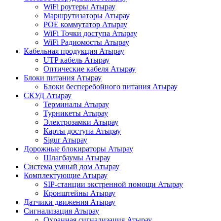
WiFi роутеры Атырау
Маршрутизаторы Атырау
POE коммутатор Атырау
WiFi Точки доступа Атырау
WiFi Радиомосты Атырау
Кабельная продукция Атырау
UTP кабель Атырау
Оптические кабеля Атырау
Блоки питания Атырау
Блоки бесперебойного питания Атырау
СКУД Атырау
Терминалы Атырау
Турникеты Атырау
Электрозамки Атырау
Карты доступа Атырау
Sigur Атырау
Дорожные блокираторы Атырау
Шлагбаумы Атырау
Система умный дом Атырау
Комплектующие Атырау
SIP-станции экстренной помощи Атырау
Кронштейны Атырау
Датчики движения Атырау
Сигнализация Атырау
Охранная сигнализация Атырау