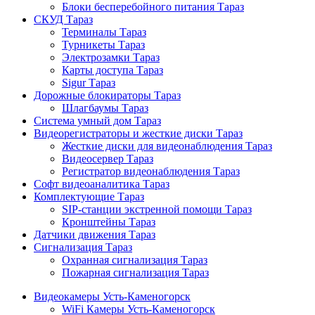
Блоки бесперебойного питания Тараз
СКУД Тараз
Терминалы Тараз
Турникеты Тараз
Электрозамки Тараз
Карты доступа Тараз
Sigur Тараз
Дорожные блокираторы Тараз
Шлагбаумы Тараз
Система умный дом Тараз
Видеорегистраторы и жесткие диски Тараз
Жесткие диски для видеонаблюдения Тараз
Видеосервер Тараз
Регистратор видеонаблюдения Тараз
Софт видеоаналитика Тараз
Комплектующие Тараз
SIP-станции экстренной помощи Тараз
Кронштейны Тараз
Датчики движения Тараз
Сигнализация Тараз
Охранная сигнализация Тараз
Пожарная сигнализация Тараз
Видеокамеры Усть-Каменогорск
WiFi Камеры Усть-Каменогорск