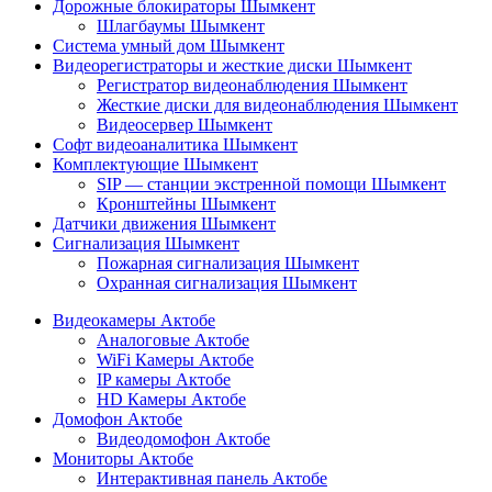
Дорожные блокираторы Шымкент
Шлагбаумы Шымкент
Система умный дом Шымкент
Видеорегистраторы и жесткие диски Шымкент
Регистратор видеонаблюдения Шымкент
Жесткие диски для видеонаблюдения Шымкент
Видеосервер Шымкент
Софт видеоаналитика Шымкент
Комплектующие Шымкент
SIP — станции экстренной помощи Шымкент
Кронштейны Шымкент
Датчики движения Шымкент
Сигнализация Шымкент
Пожарная сигнализация Шымкент
Охранная сигнализация Шымкент
Видеокамеры Актобе
Аналоговые Актобе
WiFi Камеры Актобе
IP камеры Актобе
HD Камеры Актобе
Домофон Актобе
Видеодомофон Актобе
Мониторы Актобе
Интерактивная панель Актобе