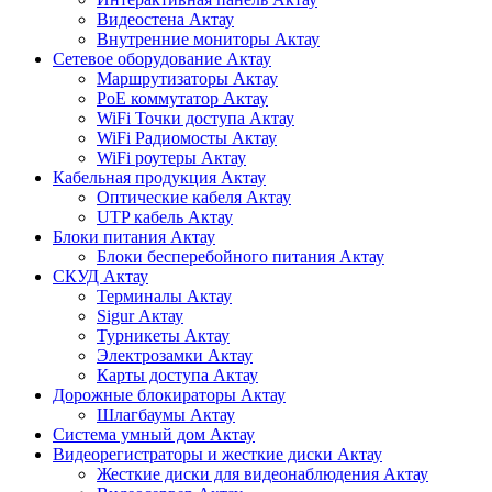
Видеостена Актау
Внутренние мониторы Актау
Сетевое оборудование Актау
Маршрутизаторы Актау
PoE коммутатор Актау
WiFi Точки доступа Актау
WiFi Радиомосты Актау
WiFi роутеры Актау
Кабельная продукция Актау
Оптические кабеля Актау
UTP кабель Актау
Блоки питания Актау
Блоки бесперебойного питания Актау
СКУД Актау
Терминалы Актау
Sigur Актау
Турникеты Актау
Электрозамки Актау
Карты доступа Актау
Дорожные блокираторы Актау
Шлагбаумы Актау
Система умный дом Актау
Видеорегистраторы и жесткие диски Актау
Жесткие диски для видеонаблюдения Актау