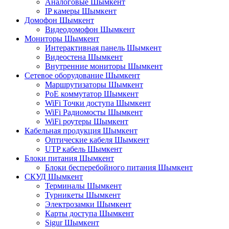
Аналоговые Шымкент
IP камеры Шымкент
Домофон Шымкент
Видеодомофон Шымкент
Мониторы Шымкент
Интерактивная панель Шымкент
Видеостена Шымкент
Внутренние мониторы Шымкент
Сетевое оборудование Шымкент
Маршрутизаторы Шымкент
PoE коммутатор Шымкент
WiFi Точки доступа Шымкент
WiFi Радиомосты Шымкент
WiFi роутеры Шымкент
Кабельная продукция Шымкент
Оптические кабеля Шымкент
UTP кабель Шымкент
Блоки питания Шымкент
Блоки бесперебойного питания Шымкент
СКУД Шымкент
Терминалы Шымкент
Турникеты Шымкент
Электрозамки Шымкент
Карты доступа Шымкент
Sigur Шымкент