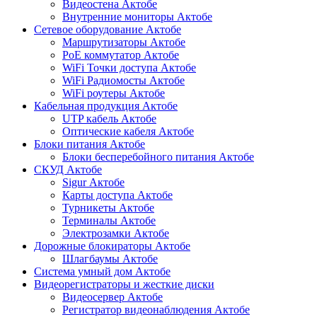
Видеостена Актобе
Внутренние мониторы Актобе
Сетевое оборудование Актобе
Маршрутизаторы Актобе
PoE коммутатор Актобе
WiFi Точки доступа Актобе
WiFi Радиомосты Актобе
WiFi роутеры Актобе
Кабельная продукция Актобе
UTP кабель Актобе
Оптические кабеля Актобе
Блоки питания Актобе
Блоки бесперебойного питания Актобе
СКУД Актобе
Sigur Актобе
Карты доступа Актобе
Турникеты Актобе
Терминалы Актобе
Электрозамки Актобе
Дорожные блокираторы Актобе
Шлагбаумы Актобе
Система умный дом Актобе
Видеорегистраторы и жесткие диски
Видеосервер Актобе
Регистратор видеонаблюдения Актобе