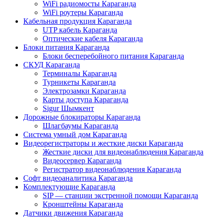
WiFi радиомосты Караганда
WiFi роутеры Караганда
Кабельная продукция Караганда
UTP кабель Караганда
Оптические кабеля Караганда
Блоки питания Караганда
Блоки бесперебойного питания Караганда
СКУД Караганда
Терминалы Караганда
Турникеты Караганда
Электрозамки Караганда
Карты доступа Караганда
Sigur Шымкент
Дорожные блокираторы Караганда
Шлагбаумы Караганда
Система умный дом Караганда
Видеорегистраторы и жесткие диски Караганда
Жесткие диски для видеонаблюдения Караганда
Видеосервер Караганда
Регистратор видеонаблюдения Караганда
Софт видеоаналитика Караганда
Комплектующие Караганда
SIP — станции экстренной помощи Караганда
Кронштейны Караганда
Датчики движения Караганда