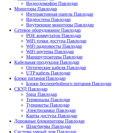
Видеодомофон Павлодар
Мониторы Павлодар
Интерактивная панель Павлодар
Видеостена Павлодар
Внутренние мониторы Павлодар
Сетевое оборудование Павлодар
POE коммутатор Павлодар
WiFi точки доступа Павлодар
WiFi радиомосты Павлодар
WiFi роутеры Павлодар
Маршрутизаторы Павлодар
Кабельная продукция Павлодар
Оптические кабеля Павлодар
UTP кабель Павлодар
Блоки питания Павлодар
Блоки бесперебойного питания Павлодар
СКУД Павлодар
Sigur Павлодар
Терминалы Павлодар
Турникеты Павлодар
Электрозамки Павлодар
Карты доступа Павлодар
Дорожные блокираторы Павлодар
Шлагбаумы Павлодар
Система умный дом Павлодар