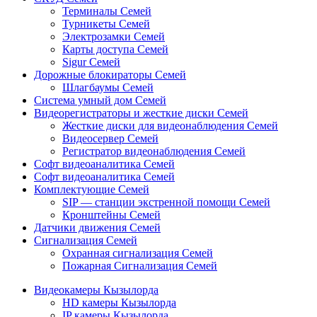
Терминалы Семей
Турникеты Семей
Электрозамки Семей
Карты доступа Семей
Sigur Семей
Дорожные блокираторы Семей
Шлагбаумы Семей
Система умный дом Семей
Видеорегистраторы и жесткие диски Семей
Жесткие диски для видеонаблюдения Семей
Видеосервер Семей
Регистратор видеонаблюдения Семей
Софт видеоаналитика Семей
Софт видеоаналитика Семей
Комплектующие Семей
SIP — станции экстренной помощи Семей
Кронштейны Семей
Датчики движения Семей
Сигнализация Семей
Охранная сигнализация Семей
Пожарная Сигнализация Семей
Видеокамеры Кызылорда
HD камеры Кызылорда
IP камеры Кызылорда