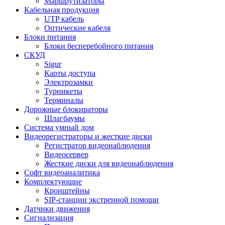
Маршрутизаторы
Кабельная продукция
UTP кабель
Оптические кабеля
Блоки питания
Блоки бесперебойного питания
СКУД
Sigur
Карты доступа
Электрозамки
Турникеты
Терминалы
Дорожные блокираторы
Шлагбаумы
Cистема умный дом
Видеорегистраторы и жесткие диски
Регистратор видеонаблюдения
Видеосервер
Жесткие диски для видеонаблюдения
Софт видеоаналитика
Комплектующие
Кронштейны
SIP-станции экстренной помощи
Датчики движения
Сигнализация