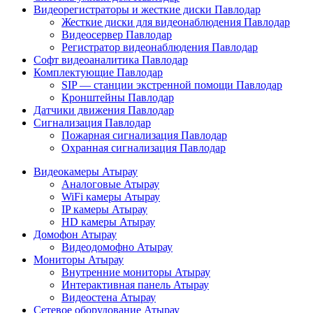
Видеорегистраторы и жесткие диски Павлодар
Жесткие диски для видеонаблюдения Павлодар
Видеосервер Павлодар
Регистратор видеонаблюдения Павлодар
Софт видеоаналитика Павлодар
Комплектующие Павлодар
SIP — станции экстренной помощи Павлодар
Кронштейны Павлодар
Датчики движения Павлодар
Сигнализация Павлодар
Пожарная сигнализация Павлодар
Охранная сигнализация Павлодар
Видеокамеры Атырау
Аналоговые Атырау
WiFi камеры Атырау
IP камеры Атырау
HD камеры Атырау
Домофон Атырау
Видеодомофно Атырау
Мониторы Атырау
Внутренние мониторы Атырау
Интерактивная панель Атырау
Видеостена Атырау
Сетевое оборудование Атырау