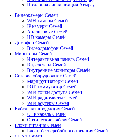
Пожарная сигнализация Атырау
Видеокамеры Семей
WiFi камеры Семей
IP камеры Семей
Аналоговые Семей
HD камеры Семей
Домофон Семей
Видеодомофон Семей
Мониторы Семей
Интерактивная панель Семей
Видеостена Семей
Внутренние мониторы Семей
Сетевое оборудование Семей
Маршрутизаторы Семей
POE коммутатор Семей
WiFi точки доступа Семей
WiFi радиомосты Семей
WiFi роутеры Семей
Кабельная продукция Семей
UTP кабель Семей
Оптические кабеля Семей
Блоки питания Семей
Блоки бесперебойного питания Семей
СКУД Семей