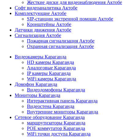
Жесткие диски для видеонаблюдения Актобе
Софт видеоаналитика Актобе
Комплектующие Актобе
SIP-станции экстренной помощи Актобе
Кронштейны Актобе
Датчики движения Актобе
Сигнализация Актобе
Пожарная сигнализация Актобе
Охранная сигнализация Актобе
Видеокамеры Караганда
HD камеры Караганда
Аналоговые Караганда
IP камеры Караганда
WiFi камеры Караганда
Домофон Караганда
Видеодомофоны Караганда
Мониторы Караганда
Интерактивная панель Караганда
Видеостена Караганда
Внутренние мониторы Караганда
Сетевое оборудование Караганда
маршрутизаторы Караганда
POE коммутатор Караганда
WiFi точки доступа Караганда