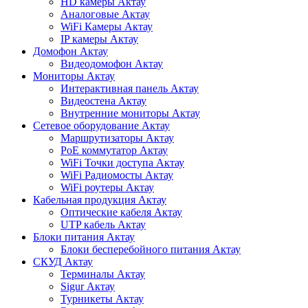
HD камеры Актау
Аналоговые Актау
WiFi Камеры Актау
IP камеры Актау
Домофон Актау
Видеодомофон Актау
Мониторы Актау
Интерактивная панель Актау
Видеостена Актау
Внутренние мониторы Актау
Сетевое оборудование Актау
Маршрутизаторы Актау
PoE коммутатор Актау
WiFi Точки доступа Актау
WiFi Радиомосты Актау
WiFi роутеры Актау
Кабельная продукция Актау
Оптические кабеля Актау
UTP кабель Актау
Блоки питания Актау
Блоки бесперебойного питания Актау
СКУД Актау
Терминалы Актау
Sigur Актау
Турникеты Актау