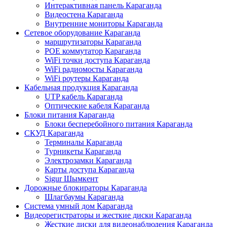
Интерактивная панель Караганда
Видеостена Караганда
Внутренние мониторы Караганда
Сетевое оборудование Караганда
маршрутизаторы Караганда
POE коммутатор Караганда
WiFi точки доступа Караганда
WiFi радиомосты Караганда
WiFi роутеры Караганда
Кабельная продукция Караганда
UTP кабель Караганда
Оптические кабеля Караганда
Блоки питания Караганда
Блоки бесперебойного питания Караганда
СКУД Караганда
Терминалы Караганда
Турникеты Караганда
Электрозамки Караганда
Карты доступа Караганда
Sigur Шымкент
Дорожные блокираторы Караганда
Шлагбаумы Караганда
Система умный дом Караганда
Видеорегистраторы и жесткие диски Караганда
Жесткие диски для видеонаблюдения Караганда