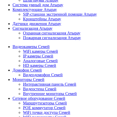
Шлагбаумы Атырау
Система умный дом Атырау
Комплектующие Атырау
SIP-станции экстренной помощи Атырау
Кронштейны Атырау
Датчики движения Атырау
Сигнализация Атырау
Охранная сигнализация Атырау
Пожарная сигнализация Атырау
Видеокамеры Семей
WiFi камеры Семей
IP камеры Семей
Аналоговые Семей
HD камеры Семей
Домофон Семей
Видеодомофон Семей
Мониторы Семей
Интерактивная панель Семей
Видеостена Семей
Внутренние мониторы Семей
Сетевое оборудование Семей
Маршрутизаторы Семей
POE коммутатор Семей
WiFi точки доступа Семей