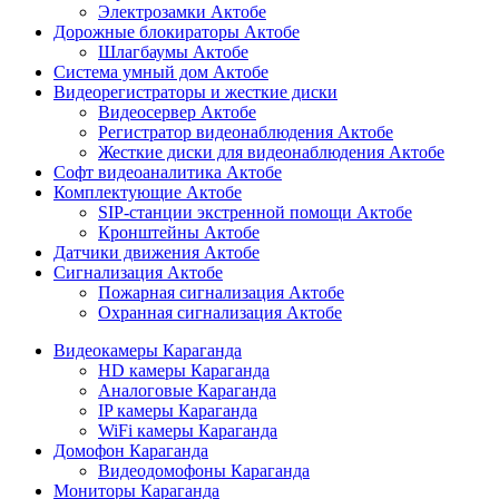
Электрозамки Актобе
Дорожные блокираторы Актобе
Шлагбаумы Актобе
Система умный дом Актобе
Видеорегистраторы и жесткие диски
Видеосервер Актобе
Регистратор видеонаблюдения Актобе
Жесткие диски для видеонаблюдения Актобе
Софт видеоаналитика Актобе
Комплектующие Актобе
SIP-станции экстренной помощи Актобе
Кронштейны Актобе
Датчики движения Актобе
Сигнализация Актобе
Пожарная сигнализация Актобе
Охранная сигнализация Актобе
Видеокамеры Караганда
HD камеры Караганда
Аналоговые Караганда
IP камеры Караганда
WiFi камеры Караганда
Домофон Караганда
Видеодомофоны Караганда
Мониторы Караганда