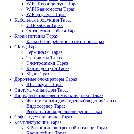
WiFi Точки доступа Тараз
WiFI Радиомосты Тараз
WiFi роутеры Тараз
Кабельная продукция Тараз
UTP кабель Тараз
Оптические кабеля Тараз
Блоки питания Тараз
Блоки бесперебойного питания Тараз
СКУД Тараз
Терминалы Тараз
Турникеты Тараз
Электрозамки Тараз
Карты доступа Тараз
Sigur Тараз
Дорожные блокираторы Тараз
Шлагбаумы Тараз
Система умный дом Тараз
Видеорегистраторы и жесткие диски Тараз
Жесткие диски для видеонаблюдения Тараз
Видеосервер Тараз
Регистратор видеонаблюдения Тараз
Софт видеоаналитика Тараз
Комплектующие Тараз
SIP-станции экстренной помощи Тараз
Кронштейны Тараз