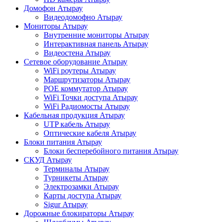
Домофон Атырау
Видеодомофно Атырау
Мониторы Атырау
Внутренние мониторы Атырау
Интерактивная панель Атырау
Видеостена Атырау
Сетевое оборудование Атырау
WiFi роутеры Атырау
Маршрутизаторы Атырау
POE коммутатор Атырау
WiFi Точки доступа Атырау
WiFi Радиомосты Атырау
Кабельная продукция Атырау
UTP кабель Атырау
Оптические кабеля Атырау
Блоки питания Атырау
Блоки бесперебойного питания Атырау
СКУД Атырау
Терминалы Атырау
Турникеты Атырау
Электрозамки Атырау
Карты доступа Атырау
Sigur Атырау
Дорожные блокираторы Атырау