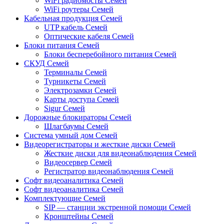
WiFi радиомосты Семей
WiFi роутеры Семей
Кабельная продукция Семей
UTP кабель Семей
Оптические кабеля Семей
Блоки питания Семей
Блоки бесперебойного питания Семей
СКУД Семей
Терминалы Семей
Турникеты Семей
Электрозамки Семей
Карты доступа Семей
Sigur Семей
Дорожные блокираторы Семей
Шлагбаумы Семей
Система умный дом Семей
Видеорегистраторы и жесткие диски Семей
Жесткие диски для видеонаблюдения Семей
Видеосервер Семей
Регистратор видеонаблюдения Семей
Софт видеоаналитика Семей
Софт видеоаналитика Семей
Комплектующие Семей
SIP — станции экстренной помощи Семей
Кронштейны Семей