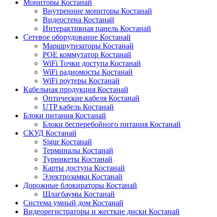
Мониторы Костанай
Внутренние мониторы Костанай
Видеостена Костанай
Интерактивная панель Костанай
Сетевое оборудование Костанай
Маршрутизаторы Костанай
POE коммутатор Костанай
WiFi Точки доступа Костанай
WiFi радиомосты Костанай
WiFi роутеры Костанай
Кабельная продукция Костанай
Оптические кабеля Костанай
UTP кабель Костанай
Блоки питания Костанай
Блоки бесперебойного питания Костанай
СКУД Костанай
Sigur Костанай
Терминалы Костанай
Турникеты Костанай
Карты доступа Костанай
Электрозамки Костанай
Дорожные блокираторы Костанай
Шлагбаумы Костанай
Система умный дом Костанай
Видеорегистраторы и жесткие диски Костанай