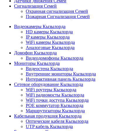
Датчики движения Семей
Сигнализация Семей
Охранная сигнализация Семей
Пожарная Сигнализация Семей
Видеокамеры Кызылорда
HD камеры Кызылорда
IP камеры Кызылорда
WiFi камеры Кызылорда
Аналоговые Кызылорда
Домофон Кызылорда
Видеодомофоны Кызылорда
Мониторы Кызылорда
Видеостена Кызылорда
Внутренние мониторы Кызылорда
Интерактивная панель Кызылорда
Сетевое оборудование Кызылорда
WiFi роутеры Кызылорда
WiFi радиомосты Кызылорда
WiFi точки доступа Кызылорда
POE коммутатор Кызылорда
Маршрутизаторы Кызылорда
Кабельная продукция Кызылорда
Оптические кабеля Кызылорда
UTP кабель Кызылорда