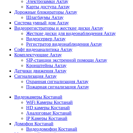
Электрозамки Актау
Карты доступа Актау
Дорожные блокираторы Актау
Шлагбаумы Актау
Система умный дом Актау
Видеорегистраторы и жесткие диски Актау
Жесткие диски для видеонаблюдения Актау
Видеосервер Актау
Регистратор видеонаблюдения Актау
Софт видеоаналитика Актау
Комплектующие Актау
SIP-станции экстренной помощи Актау
Кронштейны Актау
Датчики движения Актау
Сигнализация Актау
Охранная сигнализация Актау
Пожарная сигнализация Актау
Видеокамеры Костанай
WiFi Камеры Костанай
HD камеры Костанай
Аналоговые Костанай
IP Камеры Костанай
Домофон Костанай
Видеодомофон Костанай