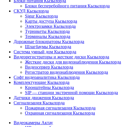
Блоки питания Кызылорда
Блоки бесперебойного питания Кызылорда
СКУД Кызылорда
Sigur Кызылорда
Карты доступа Кызылорда
Электрозамки Кызылорда
Турникеты Кызылорда
Терминалы Кызылорда
Дорожные блокираторы Кызылорда
Шлагбаумы Кызылорда
Система умный дом Кызылорда
Видеорегистраторы и жесткие диски Кызылорда
Жесткие диски для видеонаблюдения Кызылорда
Видеосервер Кызылорда
Регистратор видеонаблюдения Кызылорда
Софт видеоаналитика Кызылорда
Комплектующие Кызылорда
Кронштейны Кызылорда
SIP — станции экстренной помощи Кызылорда
Датчики движения Кызылорда
Сигнализация Кызылорда
Пожарная сигнализация Кызылорда
Охранная сигнализация Кызылорда
Видеокамеры Актау