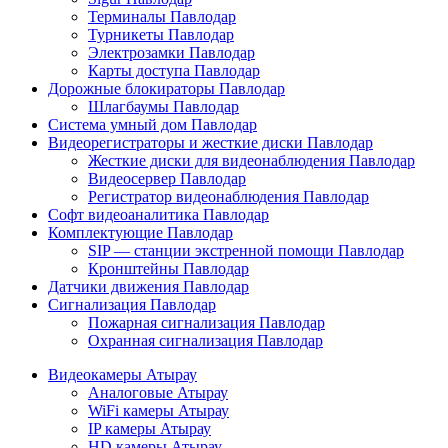
Терминалы Павлодар
Турникеты Павлодар
Электрозамки Павлодар
Карты доступа Павлодар
Дорожные блокираторы Павлодар
Шлагбаумы Павлодар
Система умный дом Павлодар
Видеорегистраторы и жесткие диски Павлодар
Жесткие диски для видеонаблюдения Павлодар
Видеосервер Павлодар
Регистратор видеонаблюдения Павлодар
Софт видеоаналитика Павлодар
Комплектующие Павлодар
SIP — станции экстренной помощи Павлодар
Кронштейны Павлодар
Датчики движения Павлодар
Сигнализация Павлодар
Пожарная сигнализация Павлодар
Охранная сигнализация Павлодар
Видеокамеры Атырау
Аналоговые Атырау
WiFi камеры Атырау
IP камеры Атырау
HD камеры Атырау