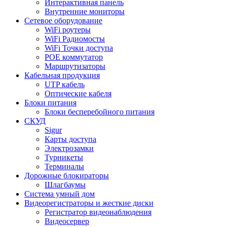
Интерактивная панель
Внутренние мониторы
Сетевое оборудование
WiFi роутеры
WiFi Радиомосты
WiFi Точки доступа
POE коммутатор
Маршрутизаторы
Кабельная продукция
UTP кабель
Оптические кабеля
Блоки питания
Блоки бесперебойного питания
СКУД
Sigur
Карты доступа
Электрозамки
Турникеты
Терминалы
Дорожные блокираторы
Шлагбаумы
Cистема умный дом
Видеорегистраторы и жесткие диски
Регистратор видеонаблюдения
Видеосервер