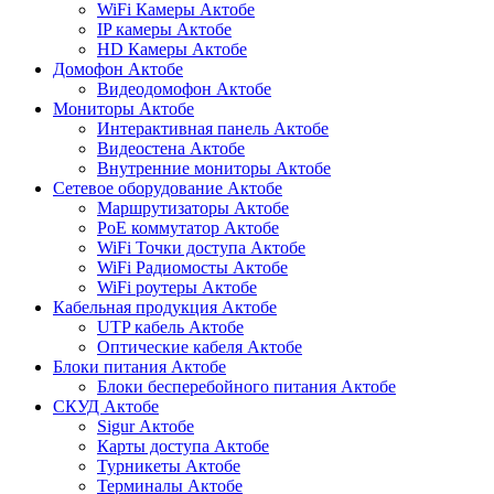
WiFi Камеры Актобе
IP камеры Актобе
HD Камеры Актобе
Домофон Актобе
Видеодомофон Актобе
Мониторы Актобе
Интерактивная панель Актобе
Видеостена Актобе
Внутренние мониторы Актобе
Сетевое оборудование Актобе
Маршрутизаторы Актобе
PoE коммутатор Актобе
WiFi Точки доступа Актобе
WiFi Радиомосты Актобе
WiFi роутеры Актобе
Кабельная продукция Актобе
UTP кабель Актобе
Оптические кабеля Актобе
Блоки питания Актобе
Блоки бесперебойного питания Актобе
СКУД Актобе
Sigur Актобе
Карты доступа Актобе
Турникеты Актобе
Терминалы Актобе