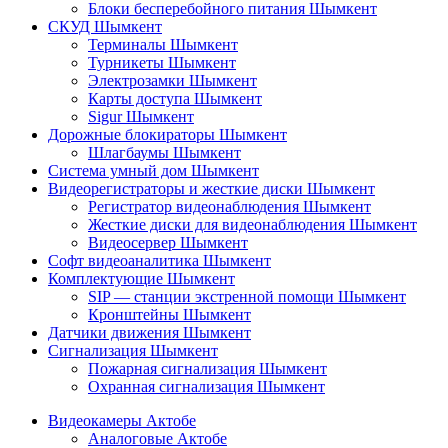
Блоки бесперебойного питания Шымкент
СКУД Шымкент
Терминалы Шымкент
Турникеты Шымкент
Электрозамки Шымкент
Карты доступа Шымкент
Sigur Шымкент
Дорожные блокираторы Шымкент
Шлагбаумы Шымкент
Система умный дом Шымкент
Видеорегистраторы и жесткие диски Шымкент
Регистратор видеонаблюдения Шымкент
Жесткие диски для видеонаблюдения Шымкент
Видеосервер Шымкент
Софт видеоаналитика Шымкент
Комплектующие Шымкент
SIP — станции экстренной помощи Шымкент
Кронштейны Шымкент
Датчики движения Шымкент
Сигнализация Шымкент
Пожарная сигнализация Шымкент
Охранная сигнализация Шымкент
Видеокамеры Актобе
Аналоговые Актобе