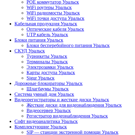
POE коммутатор Уральск
WiFi роутеры Уральск
WiFi радиомосты Уральск
WiFi точки доступа Уральск
Кабельная продукция Уральск
Оптические кабеля Уральск
UTP кабель Уральск
Блоки питания Уральск
Блоки бесперебойного питания Уральск
СКУД Уральск
Турникеты Уральск
Терминалы Уральск
Электрозамки Уральск
Карты доступа Уральск
Sigur Уральск
Дорожные блокираторы Уральск
Шлагбаумы Уральск
Система умный дом Уральск
Видеорегистраторы и жесткие диски Уральск
Жесткие диски для видеонаблюдения Уральск
Видеосервер Уральск
Регистратор видеонаблюдения Уральск
Софт видеоаналитика Уральск
Комплектующие Уральск
SIP — станции экстренной помощи Уральск