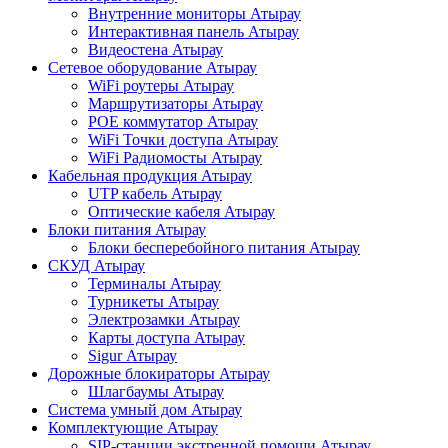
Внутренние мониторы Атырау
Интерактивная панель Атырау
Видеостена Атырау
Сетевое оборудование Атырау
WiFi роутеры Атырау
Маршрутизаторы Атырау
POE коммутатор Атырау
WiFi Точки доступа Атырау
WiFi Радиомосты Атырау
Кабельная продукция Атырау
UTP кабель Атырау
Оптические кабеля Атырау
Блоки питания Атырау
Блоки бесперебойного питания Атырау
СКУД Атырау
Терминалы Атырау
Турникеты Атырау
Электрозамки Атырау
Карты доступа Атырау
Sigur Атырау
Дорожные блокираторы Атырау
Шлагбаумы Атырау
Система умный дом Атырау
Комплектующие Атырау
SIP-станции экстренной помощи Атырау