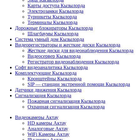
Карты доступа Кызылорда
Электрозамки Кызылорда
Турникеты Кызылорда
Терминалы Кызылорда
Дорожные блокираторы Кызылорда
Шлагбаумы Кызылорда
Система умный дом Кызылорда
Видеорегистраторы и жесткие диски Кызылорда
Жесткие диски для видеонаблюдения Кызылорда
Видеосервер Кызылорда
Регистратор видеонаблюдения Кызылорда
Софт видеоаналитика Кызылорда
Комплектующие Кызылорда
Кронштейны Кызылорда
SIP — станции экстренной помощи Кызылорда
Датчики движения Кызылорда
Сигнализация Кызылорда
Пожарная сигнализация Кызылорда
Охранная сигнализация Кызылорда
Видеокамеры Актау
HD камеры Актау
Аналоговые Актау
WiFi Камеры Актау
IP камеры Актау