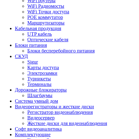
WiFi роутеры
WiFi Радиомосты
WiFi Точки доступа
POE коммутатор
Маршрутизаторы
Кабельная продукция
UTP кабель
Оптические кабеля
Блоки питания
Блоки бесперебойного питания
СКУД
Sigur
Карты доступа
Электрозамки
Турникеты
Терминалы
Дорожные блокираторы
Шлагбаумы
Cистема умный дом
Видеорегистраторы и жесткие диски
Регистратор видеонаблюдения
Видеосервер
Жесткие диски для видеонаблюдения
Софт видеоаналитика
Комплектующие