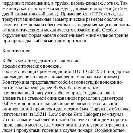
чердачных помещений, в трубах, кабель-каналах, лотках. Так
же допускается протяжка между зданиями и опорами (до 50м
для II климатической зоны). Применяется в FTTx сетях, где
требуется минимальные геометрические размеры оболочки,
вместе с тем должна обеспечиваться надежная защита волокна
от климатических и механических воздействий. Особая
скругленная форма кабеля обеспечивает минимальное трение
при прокладке кабеля методом протяжки.
Конструкция:
Кабель может содержать от одного до
восьми оптических волокон,
соответствующих рекомендациям ITU-T G.652.D (стандартное
одномодовое волокно с подавленным «водяным пиком»).
Конструкция представляет собой самонесущий волоконно-
оптически кабель (далее ВОК). Устойчивость к
растягивающей нагрузке кабелю придают два силовых
элемента из стальной оцинкованной проволоки диаметром
0,45мм и дополнительный силовой элемент из стальной
оцинкованной проволоки диаметром 1мм. Наружная оболочка
изготовлена из LSZH (Low Smoke Zero Halogen) компаунда.
Использование кабелей в такой оболочке необходимо при их
прокладке в местах, где может возникнуть угроза отравления
людей продуктами горения в случае пожара. Особенностью