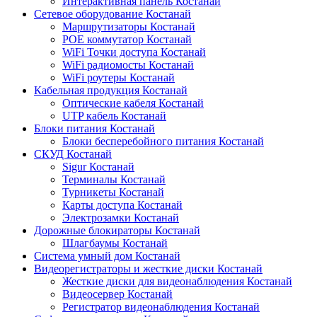
Интерактивная панель Костанай
Сетевое оборудование Костанай
Маршрутизаторы Костанай
POE коммутатор Костанай
WiFi Точки доступа Костанай
WiFi радиомосты Костанай
WiFi роутеры Костанай
Кабельная продукция Костанай
Оптические кабеля Костанай
UTP кабель Костанай
Блоки питания Костанай
Блоки бесперебойного питания Костанай
СКУД Костанай
Sigur Костанай
Терминалы Костанай
Турникеты Костанай
Карты доступа Костанай
Электрозамки Костанай
Дорожные блокираторы Костанай
Шлагбаумы Костанай
Система умный дом Костанай
Видеорегистраторы и жесткие диски Костанай
Жесткие диски для видеонаблюдения Костанай
Видеосервер Костанай
Регистратор видеонаблюдения Костанай