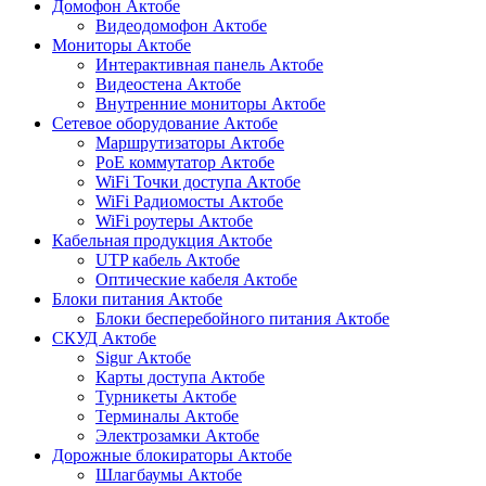
Домофон Актобе
Видеодомофон Актобе
Мониторы Актобе
Интерактивная панель Актобе
Видеостена Актобе
Внутренние мониторы Актобе
Сетевое оборудование Актобе
Маршрутизаторы Актобе
PoE коммутатор Актобе
WiFi Точки доступа Актобе
WiFi Радиомосты Актобе
WiFi роутеры Актобе
Кабельная продукция Актобе
UTP кабель Актобе
Оптические кабеля Актобе
Блоки питания Актобе
Блоки бесперебойного питания Актобе
СКУД Актобе
Sigur Актобе
Карты доступа Актобе
Турникеты Актобе
Терминалы Актобе
Электрозамки Актобе
Дорожные блокираторы Актобе
Шлагбаумы Актобе