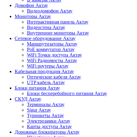
Домофон Актау
Видеодомофон Актау
Мониторы Актау
Интерактивная панель Актау
Видеостена Актау
Внутренние мониторы Актау
Сетевое оборудование Актау
Маршрутизаторы Актау
PoE коммутатор Актау
WiFi Точки доступа Актау
WiFi Радиомосты Актау
WiFi роутеры Актау
Кабельная продукция Актау
Оптические кабеля Актау
UTP кабель Актау
Блоки питания Актау
Блоки бесперебойного питания Актау
СКУД Актау
Терминалы Актау
Sigur Актау
Турникеты Актау
Электрозамки Актау
Карты доступа Актау
Дорожные блокираторы Актау