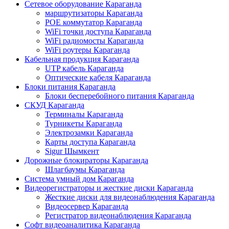
Сетевое оборудование Караганда
маршрутизаторы Караганда
POE коммутатор Караганда
WiFi точки доступа Караганда
WiFi радиомосты Караганда
WiFi роутеры Караганда
Кабельная продукция Караганда
UTP кабель Караганда
Оптические кабеля Караганда
Блоки питания Караганда
Блоки бесперебойного питания Караганда
СКУД Караганда
Терминалы Караганда
Турникеты Караганда
Электрозамки Караганда
Карты доступа Караганда
Sigur Шымкент
Дорожные блокираторы Караганда
Шлагбаумы Караганда
Система умный дом Караганда
Видеорегистраторы и жесткие диски Караганда
Жесткие диски для видеонаблюдения Караганда
Видеосервер Караганда
Регистратор видеонаблюдения Караганда
Софт видеоаналитика Караганда