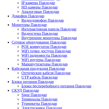
IP камеры Павлодар
HD камеры Павлодар
Аналоговые Павлодар
Домофон Павлодар
Видеодомофон Павлодар
Мониторы Павлодар
Интерактивная панель Павлодар
Видеостена Павлодар
Внутренние мониторы Павлодар
Сетевое оборудование Павлодар
POE коммутатор Павлодар
WiFi точки доступа Павлодар
WiFi радиомосты Павлодар
WiFi роутеры Павлодар
Маршрутизаторы Павлодар
Кабельная продукция Павлодар
Оптические кабеля Павлодар
UTP кабель Павлодар
Блоки питания Павлодар
Блоки бесперебойного питания Павлодар
СКУД Павлодар
Sigur Павлодар
Терминалы Павлодар
Турникеты Павлодар
Электрозамки Павлодар