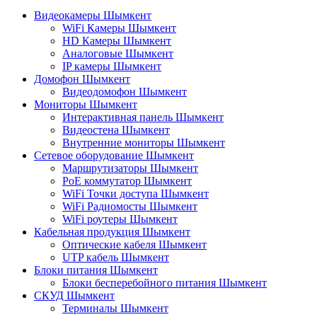
Видеокамеры Шымкент
WiFi Камеры Шымкент
HD Камеры Шымкент
Аналоговые Шымкент
IP камеры Шымкент
Домофон Шымкент
Видеодомофон Шымкент
Мониторы Шымкент
Интерактивная панель Шымкент
Видеостена Шымкент
Внутренние мониторы Шымкент
Сетевое оборудование Шымкент
Маршрутизаторы Шымкент
PoE коммутатор Шымкент
WiFi Точки доступа Шымкент
WiFi Радиомосты Шымкент
WiFi роутеры Шымкент
Кабельная продукция Шымкент
Оптические кабеля Шымкент
UTP кабель Шымкент
Блоки питания Шымкент
Блоки бесперебойного питания Шымкент
СКУД Шымкент
Терминалы Шымкент