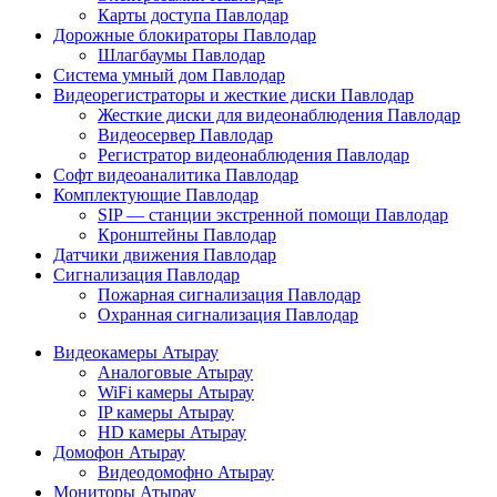
Карты доступа Павлодар
Дорожные блокираторы Павлодар
Шлагбаумы Павлодар
Система умный дом Павлодар
Видеорегистраторы и жесткие диски Павлодар
Жесткие диски для видеонаблюдения Павлодар
Видеосервер Павлодар
Регистратор видеонаблюдения Павлодар
Софт видеоаналитика Павлодар
Комплектующие Павлодар
SIP — станции экстренной помощи Павлодар
Кронштейны Павлодар
Датчики движения Павлодар
Сигнализация Павлодар
Пожарная сигнализация Павлодар
Охранная сигнализация Павлодар
Видеокамеры Атырау
Аналоговые Атырау
WiFi камеры Атырау
IP камеры Атырау
HD камеры Атырау
Домофон Атырау
Видеодомофно Атырау
Мониторы Атырау