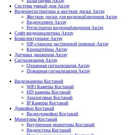
Шлагбаумы Актау
Система умный дом Актау
Видеорегистраторы и жесткие диски Актау
Жесткие диски для видеонаблюдения Актау
Видеосервер Актау
Регистратор видеонаблюдения Актау
Софт видеоаналитика Актау
Комплектующие Актау
SIP-станции экстренной помощи Актау
Кронштейны Актау
Датчики движения Актау
Сигнализация Актау
Охранная сигнализация Актау
Пожарная сигнализация Актау
Видеокамеры Костанай
WiFi Камеры Костанай
HD камеры Костанай
Аналоговые Костанай
IP Камеры Костанай
Домофон Костанай
Видеодомофон Костанай
Мониторы Костанай
Внутренние мониторы Костанай
Видеостена Костанай