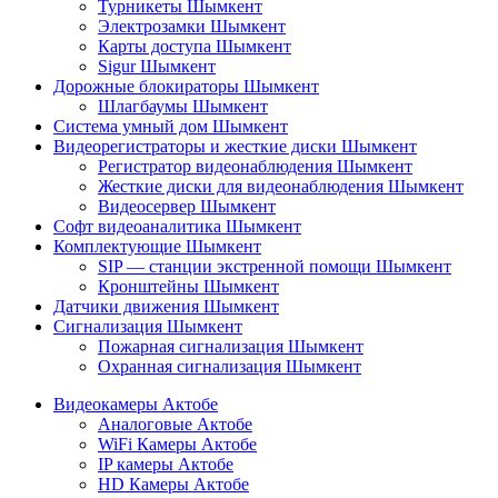
Турникеты Шымкент
Электрозамки Шымкент
Карты доступа Шымкент
Sigur Шымкент
Дорожные блокираторы Шымкент
Шлагбаумы Шымкент
Система умный дом Шымкент
Видеорегистраторы и жесткие диски Шымкент
Регистратор видеонаблюдения Шымкент
Жесткие диски для видеонаблюдения Шымкент
Видеосервер Шымкент
Софт видеоаналитика Шымкент
Комплектующие Шымкент
SIP — станции экстренной помощи Шымкент
Кронштейны Шымкент
Датчики движения Шымкент
Сигнализация Шымкент
Пожарная сигнализация Шымкент
Охранная сигнализация Шымкент
Видеокамеры Актобе
Аналоговые Актобе
WiFi Камеры Актобе
IP камеры Актобе
HD Камеры Актобе