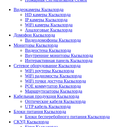
Видеокамеры Кызылорда
HD камеры Кызылорда
IP камеры Кызылорда
WiFi камеры Кызылорда
Аналоговые Кызылорда
Домофон Кызылорда
Видеодомофоны Кызылорда
Мониторы Кызылорда
Видеостена Кызылорда
Внутренние мониторы Кызылорда
Интерактивная панель Кызылорда
Сетевое оборудование Кызылорда
WiFi роутеры Кызылорда
WiFi радиомосты Кызылорда
WiFi точки доступа Кызылорда
POE коммутатор Кызылорда
Маршрутизаторы Кызылорда
Кабельная продукция Кызылорда
Оптические кабеля Кызылорда
UTP кабель Кызылорда
Блоки питания Кызылорда
Блоки бесперебойного питания Кызылорда
СКУД Кызылорда
Sigur Кызылорда