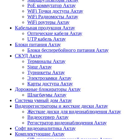
PoE коммутатор Актау
WiFi Точки доступа Актау
WiFi Радиомосты Актау
WiFi роутеры Актау
Кабельная продукция Актау
Оптические кабеля Актау
UTP кабель Актау
Блоки питания Актау
Блоки бесперебойного питания Актау
СКУД Актау
Терминалы Актау
Sigur Актау
Турникеты Актау
Электрозамки Актау
Карты доступа Актау
Дорожные блокираторы Актау
Шлагбаумы Актау
Система умный дом Актау
Видеорегистраторы и жесткие диски Актау
Жесткие диски для видеонаблюдения Актау
Видеосервер Актау
Регистратор видеонаблюдения Актау
Софт видеоаналитика Актау
Комплектующие Актау