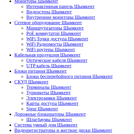
Мониторы Шымкент
Интерактивная панель Шымкент
Видеостена Шымкент
Внутренние мониторы Шымкент
Сетевое оборудование Шымкент
Маршрутизаторы Шымкент
PoE коммутатор Шымкент
WiFi Точки доступа Шымкент
WiFi Радиомосты Шымкент
WiFi роутеры Шымкент
Кабельная продукция Шымкент
Оптические кабеля Шымкент
UTP кабель Шымкент
Блоки питания Шымкент
Блоки бесперебойного питания Шымкент
СКУД Шымкент
Терминалы Шымкент
Турникеты Шымкент
Электрозамки Шымкент
Карты доступа Шымкент
Sigur Шымкент
Дорожные блокираторы Шымкент
Шлагбаумы Шымкент
Система умный дом Шымкент
Видеорегистраторы и жесткие диски Шымкент