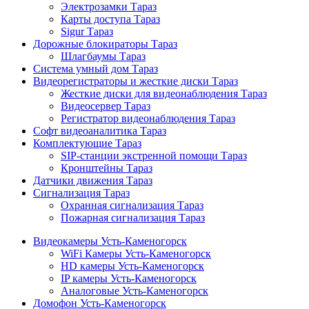
Электрозамки Тараз
Карты доступа Тараз
Sigur Тараз
Дорожные блокираторы Тараз
Шлагбаумы Тараз
Система умный дом Тараз
Видеорегистраторы и жесткие диски Тараз
Жесткие диски для видеонаблюдения Тараз
Видеосервер Тараз
Регистратор видеонаблюдения Тараз
Софт видеоаналитика Тараз
Комплектующие Тараз
SIP-станции экстренной помощи Тараз
Кронштейны Тараз
Датчики движения Тараз
Сигнализация Тараз
Охранная сигнализация Тараз
Пожарная сигнализация Тараз
Видеокамеры Усть-Каменогорск
WiFi Камеры Усть-Каменогорск
HD камеры Усть-Каменогорск
IP камеры Усть-Каменогорск
Аналоговые Усть-Каменогорск
Домофон Усть-Каменогорск