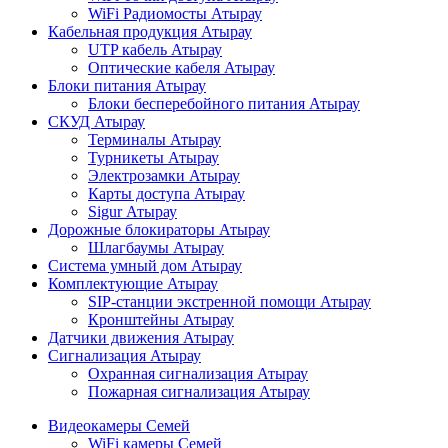
WiFi Радиомосты Атырау
Кабельная продукция Атырау
UTP кабель Атырау
Оптические кабеля Атырау
Блоки питания Атырау
Блоки бесперебойного питания Атырау
СКУД Атырау
Терминалы Атырау
Турникеты Атырау
Электрозамки Атырау
Карты доступа Атырау
Sigur Атырау
Дорожные блокираторы Атырау
Шлагбаумы Атырау
Система умный дом Атырау
Комплектующие Атырау
SIP-станции экстренной помощи Атырау
Кронштейны Атырау
Датчики движения Атырау
Сигнализация Атырау
Охранная сигнализация Атырау
Пожарная сигнализация Атырау
Видеокамеры Семей
WiFi камеры Семей