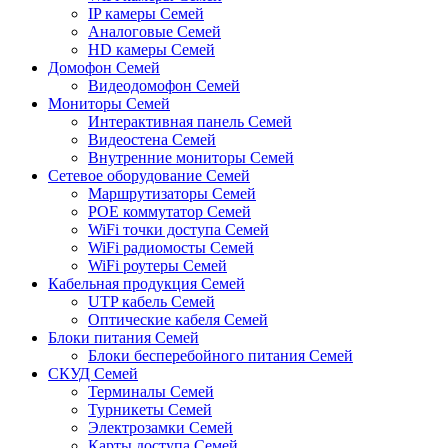
IP камеры Семей
Аналоговые Семей
HD камеры Семей
Домофон Семей
Видеодомофон Семей
Мониторы Семей
Интерактивная панель Семей
Видеостена Семей
Внутренние мониторы Семей
Сетевое оборудование Семей
Маршрутизаторы Семей
POE коммутатор Семей
WiFi точки доступа Семей
WiFi радиомосты Семей
WiFi роутеры Семей
Кабельная продукция Семей
UTP кабель Семей
Оптические кабеля Семей
Блоки питания Семей
Блоки бесперебойного питания Семей
СКУД Семей
Терминалы Семей
Турникеты Семей
Электрозамки Семей
Карты доступа Семей