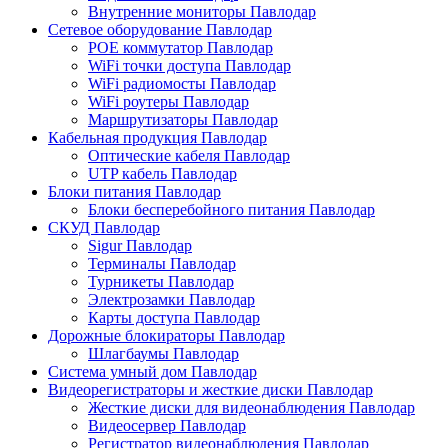
Внутренние мониторы Павлодар
Сетевое оборудование Павлодар
POE коммутатор Павлодар
WiFi точки доступа Павлодар
WiFi радиомосты Павлодар
WiFi роутеры Павлодар
Маршрутизаторы Павлодар
Кабельная продукция Павлодар
Оптические кабеля Павлодар
UTP кабель Павлодар
Блоки питания Павлодар
Блоки бесперебойного питания Павлодар
СКУД Павлодар
Sigur Павлодар
Терминалы Павлодар
Турникеты Павлодар
Электрозамки Павлодар
Карты доступа Павлодар
Дорожные блокираторы Павлодар
Шлагбаумы Павлодар
Система умный дом Павлодар
Видеорегистраторы и жесткие диски Павлодар
Жесткие диски для видеонаблюдения Павлодар
Видеосервер Павлодар
Регистратор видеонаблюдения Павлодар