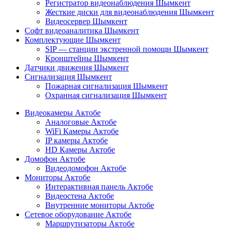
Регистратор видеонаблюдения Шымкент
Жесткие диски для видеонаблюдения Шымкент
Видеосервер Шымкент
Софт видеоаналитика Шымкент
Комплектующие Шымкент
SIP — станции экстренной помощи Шымкент
Кронштейны Шымкент
Датчики движения Шымкент
Сигнализация Шымкент
Пожарная сигнализация Шымкент
Охранная сигнализация Шымкент
Видеокамеры Актобе
Аналоговые Актобе
WiFi Камеры Актобе
IP камеры Актобе
HD Камеры Актобе
Домофон Актобе
Видеодомофон Актобе
Мониторы Актобе
Интерактивная панель Актобе
Видеостена Актобе
Внутренние мониторы Актобе
Сетевое оборудование Актобе
Маршрутизаторы Актобе