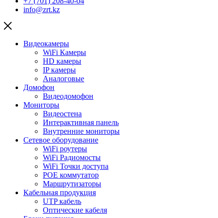
+7 (701) 208-40-04
info@zrt.kz
Видеокамеры
WiFi Камеры
HD камеры
IP камеры
Аналоговые
Домофон
Видеодомофон
Мониторы
Видеостена
Интерактивная панель
Внутренние мониторы
Сетевое оборудование
WiFi роутеры
WiFi Радиомосты
WiFi Точки доступа
POE коммутатор
Маршрутизаторы
Кабельная продукция
UTP кабель
Оптические кабеля