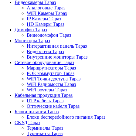
Видеокамеры Тараз
Аналоговые Тараз
WiFI Камеры Тараз
IP Камеры Тараз
HD Камеры Тараз
Домофон Тараз
Видеодомофон Тараз
Мониторы Тараз
Интерактивная панель Тараз
Видеостена Тараз
Внутренние мониторы Тараз
Сетевое оборудование Тараз
Маршрутизаторы Тараз
POE коммутатор Тараз
WiFi Точки доступа Тараз
WiFI Радиомосты Тараз
WiFi роутеры Тараз
Кабельная продукция Тараз
UTP кабель Тараз
Оптические кабеля Тараз
Блоки питания Тараз
Блоки бесперебойного питания Тараз
СКУД Тараз
Терминалы Тараз
Турникеты Тараз