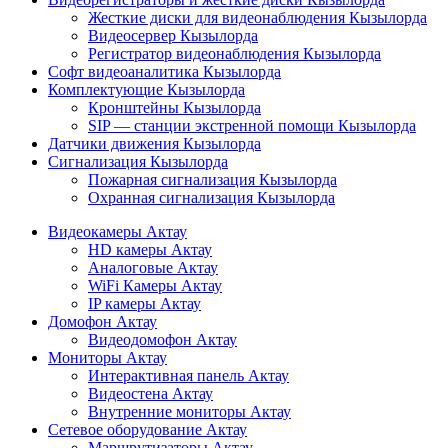
Жесткие диски для видеонаблюдения Кызылорда
Видеосервер Кызылорда
Регистратор видеонаблюдения Кызылорда
Софт видеоаналитика Кызылорда
Комплектующие Кызылорда
Кронштейны Кызылорда
SIP — станции экстренной помощи Кызылорда
Датчики движения Кызылорда
Сигнализация Кызылорда
Пожарная сигнализация Кызылорда
Охранная сигнализация Кызылорда
Видеокамеры Актау
HD камеры Актау
Аналоговые Актау
WiFi Камеры Актау
IP камеры Актау
Домофон Актау
Видеодомофон Актау
Мониторы Актау
Интерактивная панель Актау
Видеостена Актау
Внутренние мониторы Актау
Сетевое оборудование Актау
Маршрутизаторы Актау