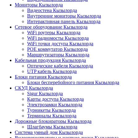
Мониторы Кызылорда
Видеостена Кызылорда
Внутренние мониторы Кызылорда
Интерактивная панель Кызылорда
Сетевое оборудование Кызылорда
WiFi роутеры Кызылорда
WiFi радиомосты Кызылорда
WiFi точки доступа Кызылорда
POE коммутатор Кызылорда
Маршрутизаторы Кызылорда
Кабельная продукция Кызылорда
Оптические кабеля Кызылорда
UTP кабель Кызылорда
Блоки питания Кызылорда
Блоки бесперебойного питания Кызылорда
СКУД Кызылорда
Sigur Кызылорда
Карты доступа Кызылорда
Электрозамки Кызылорда
Турникеты Кызылорда
Терминалы Кызылорда
Дорожные блокираторы Кызылорда
Шлагбаумы Кызылорда
Система умный дом Кызылорда
Видеорегистраторы и жесткие диски Кызылорда