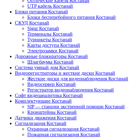
Оптические кабеля Костанай
UTP кабель Костанай
Блоки питания Костанай
Блоки бесперебойного питания Костанай
СКУД Костанай
Sigur Костанай
Терминалы Костанай
Турникеты Костанай
Карты доступа Костанай
Электрозамки Костанай
Дорожные блокираторы Костанай
Шлагбаумы Костанай
Система умный дом Костанай
Видеорегистраторы и жесткие диски Костанай
Жесткие диски для видеонаблюдения Костанай
Видеосервер Костанай
Регистратор видеонаблюдения Костанай
Софт видеоаналитика Костанай
Комплектующие Костанай
SIP — станции экстренной помощи Костанай
Кронштейны Костанай
Датчики движения Костанай
Сигнализация Костанай
Охранная сигнализация Костанай
Пожарная сигнализация Костанай