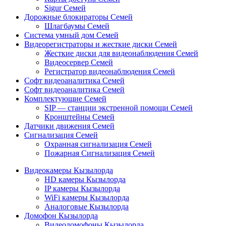
Sigur Семей
Дорожные блокираторы Семей
Шлагбаумы Семей
Система умный дом Семей
Видеорегистраторы и жесткие диски Семей
Жесткие диски для видеонаблюдения Семей
Видеосервер Семей
Регистратор видеонаблюдения Семей
Софт видеоаналитика Семей
Софт видеоаналитика Семей
Комплектующие Семей
SIP — станции экстренной помощи Семей
Кронштейны Семей
Датчики движения Семей
Сигнализация Семей
Охранная сигнализация Семей
Пожарная Сигнализация Семей
Видеокамеры Кызылорда
HD камеры Кызылорда
IP камеры Кызылорда
WiFi камеры Кызылорда
Аналоговые Кызылорда
Домофон Кызылорда
Видеодомофоны Кызылорда