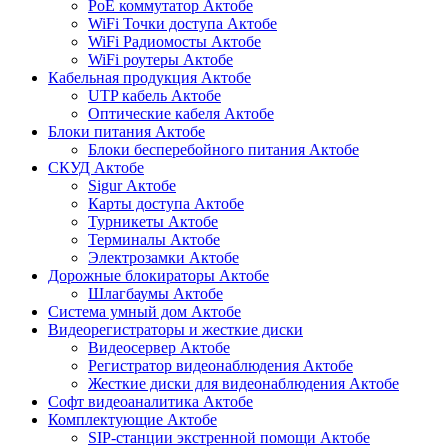
PoE коммутатор Актобе
WiFi Точки доступа Актобе
WiFi Радиомосты Актобе
WiFi роутеры Актобе
Кабельная продукция Актобе
UTP кабель Актобе
Оптические кабеля Актобе
Блоки питания Актобе
Блоки бесперебойного питания Актобе
СКУД Актобе
Sigur Актобе
Карты доступа Актобе
Турникеты Актобе
Терминалы Актобе
Электрозамки Актобе
Дорожные блокираторы Актобе
Шлагбаумы Актобе
Система умный дом Актобе
Видеорегистраторы и жесткие диски
Видеосервер Актобе
Регистратор видеонаблюдения Актобе
Жесткие диски для видеонаблюдения Актобе
Софт видеоаналитика Актобе
Комплектующие Актобе
SIP-станции экстренной помощи Актобе