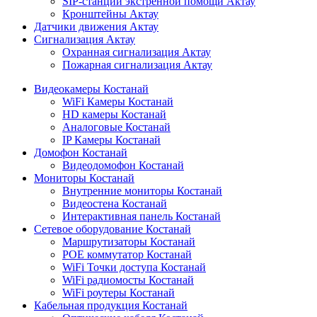
SIP-станции экстренной помощи Актау
Кронштейны Актау
Датчики движения Актау
Сигнализация Актау
Охранная сигнализация Актау
Пожарная сигнализация Актау
Видеокамеры Костанай
WiFi Камеры Костанай
HD камеры Костанай
Аналоговые Костанай
IP Камеры Костанай
Домофон Костанай
Видеодомофон Костанай
Мониторы Костанай
Внутренние мониторы Костанай
Видеостена Костанай
Интерактивная панель Костанай
Сетевое оборудование Костанай
Маршрутизаторы Костанай
POE коммутатор Костанай
WiFi Точки доступа Костанай
WiFi радиомосты Костанай
WiFi роутеры Костанай
Кабельная продукция Костанай