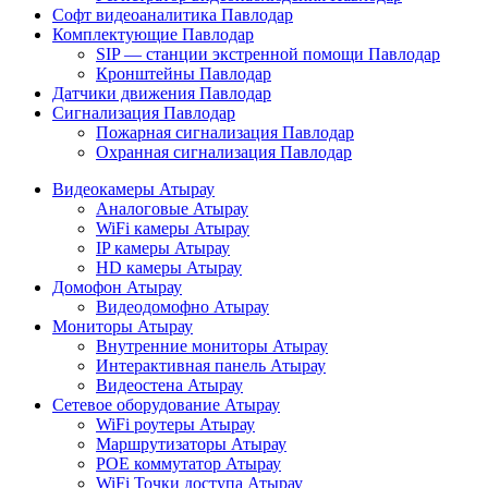
Софт видеоаналитика Павлодар
Комплектующие Павлодар
SIP — станции экстренной помощи Павлодар
Кронштейны Павлодар
Датчики движения Павлодар
Сигнализация Павлодар
Пожарная сигнализация Павлодар
Охранная сигнализация Павлодар
Видеокамеры Атырау
Аналоговые Атырау
WiFi камеры Атырау
IP камеры Атырау
HD камеры Атырау
Домофон Атырау
Видеодомофно Атырау
Мониторы Атырау
Внутренние мониторы Атырау
Интерактивная панель Атырау
Видеостена Атырау
Сетевое оборудование Атырау
WiFi роутеры Атырау
Маршрутизаторы Атырау
POE коммутатор Атырау
WiFi Точки доступа Атырау