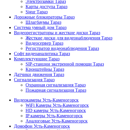
Электрозамки Тараз
Карты доступа Тараз
Sigur Тараз
Дорожные блокираторы Тараз
Шлагбаумы Тараз
Система умный дом Тараз
Видеорегистраторы и жесткие диски Тараз
Жесткие диски для видеонаблюдения Тараз
Видеосервер Тараз
Регистратор видеонаблюдения Тараз
Софт видеоаналитика Тараз
Комплектующие Тараз
SIP-станции экстренной помощи Тараз
Кронштейны Тараз
Датчики движения Тараз
Сигнализация Тараз
Охранная сигнализация Тараз
Пожарная сигнализация Тараз
Видеокамеры Усть-Каменогорск
WiFi Камеры Усть-Каменогорск
HD камеры Усть-Каменогорск
IP камеры Усть-Каменогорск
Аналоговые Усть-Каменогорск
Домофон Усть-Каменогорск