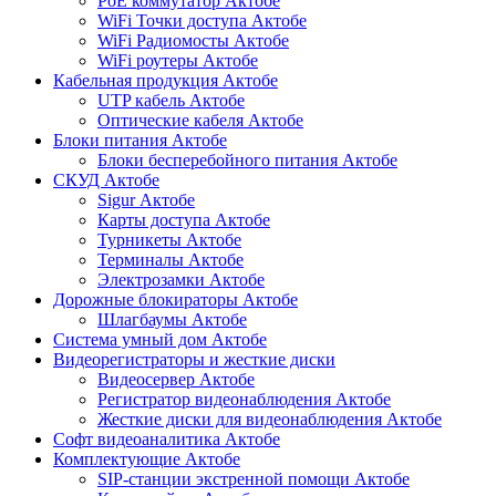
PoE коммутатор Актобе
WiFi Точки доступа Актобе
WiFi Радиомосты Актобе
WiFi роутеры Актобе
Кабельная продукция Актобе
UTP кабель Актобе
Оптические кабеля Актобе
Блоки питания Актобе
Блоки бесперебойного питания Актобе
СКУД Актобе
Sigur Актобе
Карты доступа Актобе
Турникеты Актобе
Терминалы Актобе
Электрозамки Актобе
Дорожные блокираторы Актобе
Шлагбаумы Актобе
Система умный дом Актобе
Видеорегистраторы и жесткие диски
Видеосервер Актобе
Регистратор видеонаблюдения Актобе
Жесткие диски для видеонаблюдения Актобе
Софт видеоаналитика Актобе
Комплектующие Актобе
SIP-станции экстренной помощи Актобе