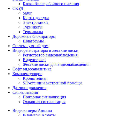
Блоки бесперебойного питания
СКУД
Sigur
Карты доступа
Электрозамки
Турникеты
Терминалы
Дорожные блокираторы
Шлагбаумы
Cистема умный дом
Видеорегистраторы и жесткие диски
Регистратор видеонаблюдения
Видеосервер
Жесткие диски для видеонаблюдения
Софт видеоаналитика
Комплектующие
Кронштейны
SIP-станции экстренной помощи
Датчики движения
Сигнализация
Пожарная сигнализация
Охранная сигнализация
Видеокамеры Алматы
IP камеры Алматы