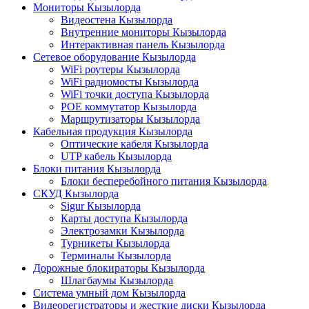
Мониторы Кызылорда
Видеостена Кызылорда
Внутренние мониторы Кызылорда
Интерактивная панель Кызылорда
Сетевое оборудование Кызылорда
WiFi роутеры Кызылорда
WiFi радиомосты Кызылорда
WiFi точки доступа Кызылорда
POE коммутатор Кызылорда
Маршрутизаторы Кызылорда
Кабельная продукция Кызылорда
Оптические кабеля Кызылорда
UTP кабель Кызылорда
Блоки питания Кызылорда
Блоки бесперебойного питания Кызылорда
СКУД Кызылорда
Sigur Кызылорда
Карты доступа Кызылорда
Электрозамки Кызылорда
Турникеты Кызылорда
Терминалы Кызылорда
Дорожные блокираторы Кызылорда
Шлагбаумы Кызылорда
Система умный дом Кызылорда
Видеорегистраторы и жесткие диски Кызылорда