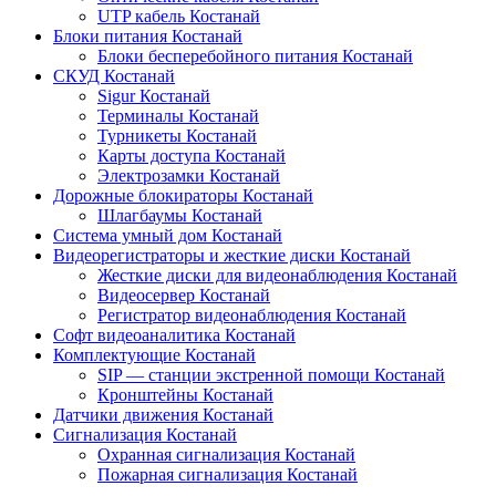
UTP кабель Костанай
Блоки питания Костанай
Блоки бесперебойного питания Костанай
СКУД Костанай
Sigur Костанай
Терминалы Костанай
Турникеты Костанай
Карты доступа Костанай
Электрозамки Костанай
Дорожные блокираторы Костанай
Шлагбаумы Костанай
Система умный дом Костанай
Видеорегистраторы и жесткие диски Костанай
Жесткие диски для видеонаблюдения Костанай
Видеосервер Костанай
Регистратор видеонаблюдения Костанай
Софт видеоаналитика Костанай
Комплектующие Костанай
SIP — станции экстренной помощи Костанай
Кронштейны Костанай
Датчики движения Костанай
Сигнализация Костанай
Охранная сигнализация Костанай
Пожарная сигнализация Костанай