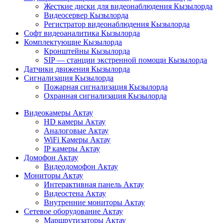
Жесткие диски для видеонаблюдения Кызылорда
Видеосервер Кызылорда
Регистратор видеонаблюдения Кызылорда
Софт видеоаналитика Кызылорда
Комплектующие Кызылорда
Кронштейны Кызылорда
SIP — станции экстренной помощи Кызылорда
Датчики движения Кызылорда
Сигнализация Кызылорда
Пожарная сигнализация Кызылорда
Охранная сигнализация Кызылорда
Видеокамеры Актау
HD камеры Актау
Аналоговые Актау
WiFi Камеры Актау
IP камеры Актау
Домофон Актау
Видеодомофон Актау
Мониторы Актау
Интерактивная панель Актау
Видеостена Актау
Внутренние мониторы Актау
Сетевое оборудование Актау
Маршрутизаторы Актау