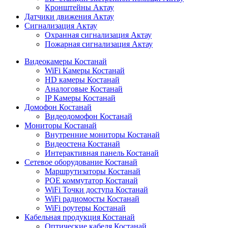
Кронштейны Актау
Датчики движения Актау
Сигнализация Актау
Охранная сигнализация Актау
Пожарная сигнализация Актау
Видеокамеры Костанай
WiFi Камеры Костанай
HD камеры Костанай
Аналоговые Костанай
IP Камеры Костанай
Домофон Костанай
Видеодомофон Костанай
Мониторы Костанай
Внутренние мониторы Костанай
Видеостена Костанай
Интерактивная панель Костанай
Сетевое оборудование Костанай
Маршрутизаторы Костанай
POE коммутатор Костанай
WiFi Точки доступа Костанай
WiFi радиомосты Костанай
WiFi роутеры Костанай
Кабельная продукция Костанай
Оптические кабеля Костанай