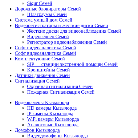
Sigur Семей
Дорожные блокираторы Семей
Шлагбаумы Семей
Система умный дом Семей
Видеорегистраторы и жесткие диски Семей
Жесткие диски для видеонаблюдения Семей
Видеосервер Семей
Регистратор видеонаблюдения Семей
Софт видеоаналитика Семей
Софт видеоаналитика Семей
Комплектующие Семей
SIP — станции экстренной помощи Семей
Кронштейны Семей
Датчики движения Семей
Сигнализация Семей
Охранная сигнализация Семей
Пожарная Сигнализация Семей
Видеокамеры Кызылорда
HD камеры Кызылорда
IP камеры Кызылорда
WiFi камеры Кызылорда
Аналоговые Кызылорда
Домофон Кызылорда
Видеодомофоны Кызылорда