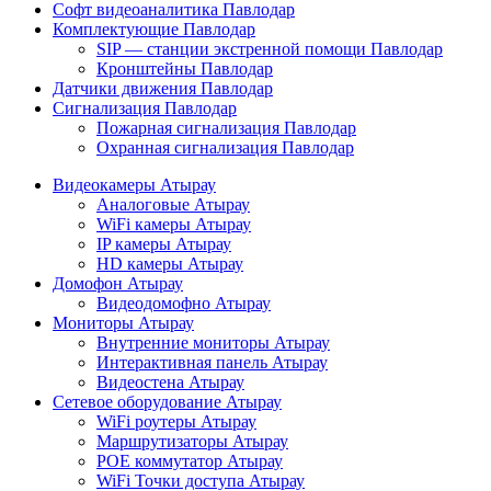
Софт видеоаналитика Павлодар
Комплектующие Павлодар
SIP — станции экстренной помощи Павлодар
Кронштейны Павлодар
Датчики движения Павлодар
Сигнализация Павлодар
Пожарная сигнализация Павлодар
Охранная сигнализация Павлодар
Видеокамеры Атырау
Аналоговые Атырау
WiFi камеры Атырау
IP камеры Атырау
HD камеры Атырау
Домофон Атырау
Видеодомофно Атырау
Мониторы Атырау
Внутренние мониторы Атырау
Интерактивная панель Атырау
Видеостена Атырау
Сетевое оборудование Атырау
WiFi роутеры Атырау
Маршрутизаторы Атырау
POE коммутатор Атырау
WiFi Точки доступа Атырау