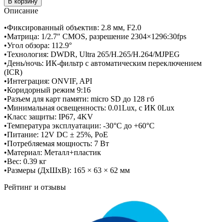
В корзину
Описание
•Фиксированный объектив: 2.8 мм, F2.0
•Матрица: 1/2.7″ CMOS, разрешение 2304×1296:30fps
•Угол обзора: 112.9°
•Технология: DWDR, Ultra 265/H.265/H.264/MJPEG
•День/ночь: ИК-фильтр с автоматическим переключением
(ICR)
•Интеграция: ONVIF, API
•Коридорный режим 9:16
•Разъем для карт памяти: micro SD до 128 гб
•Минимальная освещенность: 0.01Lux, c ИК 0Lux
•Класс защиты: IP67, 4KV
•Температура эксплуатации: -30°C до +60°C
•Питание: 12V DC ± 25%, PoE
•Потребляемая мощность: 7 Вт
•Материал: Металл+пластик
•Вес: 0.39 кг
•Размеры (ДхШхВ): 165 × 63 × 62 мм
Рейтинг и отзывы