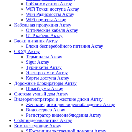
PoE коммутатор Актау
WiFi Точки доступа Актау
WiFi Радиомосты Актау
WiFi роутеры Актау
Кабельная продукция Актау
Оптические кабеля Актау
UTP кабель Актау
Блоки питания Актау
Блоки бесперебойного питания Актау
СКУД Актау
Терминалы Актау
Sigur Актау
Турникеты Актау
Электрозамки Актау
Карты доступа Актау
Дорожные блокираторы Актау
Шлагбаумы Актау
Система умный дом Актау
Видеорегистраторы и жесткие диски Актау
Жесткие диски для видеонаблюдения Актау
Видеосервер Актау
Регистратор видеонаблюдения Актау
Софт видеоаналитика Актау
Комплектующие Актау
SIP-станции экстренной помощи Актау