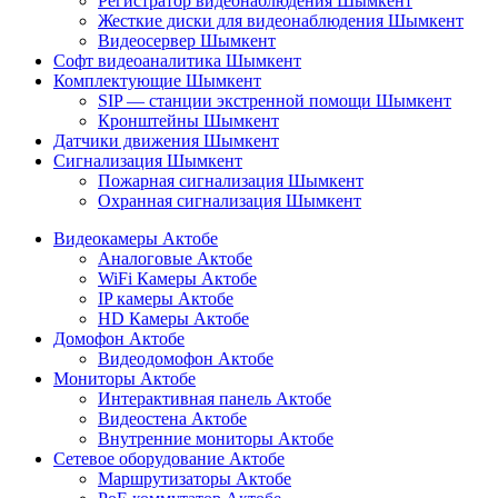
Регистратор видеонаблюдения Шымкент
Жесткие диски для видеонаблюдения Шымкент
Видеосервер Шымкент
Софт видеоаналитика Шымкент
Комплектующие Шымкент
SIP — станции экстренной помощи Шымкент
Кронштейны Шымкент
Датчики движения Шымкент
Сигнализация Шымкент
Пожарная сигнализация Шымкент
Охранная сигнализация Шымкент
Видеокамеры Актобе
Аналоговые Актобе
WiFi Камеры Актобе
IP камеры Актобе
HD Камеры Актобе
Домофон Актобе
Видеодомофон Актобе
Мониторы Актобе
Интерактивная панель Актобе
Видеостена Актобе
Внутренние мониторы Актобе
Сетевое оборудование Актобе
Маршрутизаторы Актобе