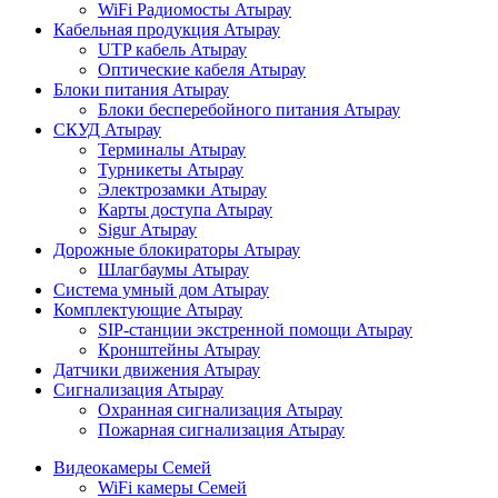
WiFi Радиомосты Атырау
Кабельная продукция Атырау
UTP кабель Атырау
Оптические кабеля Атырау
Блоки питания Атырау
Блоки бесперебойного питания Атырау
СКУД Атырау
Терминалы Атырау
Турникеты Атырау
Электрозамки Атырау
Карты доступа Атырау
Sigur Атырау
Дорожные блокираторы Атырау
Шлагбаумы Атырау
Система умный дом Атырау
Комплектующие Атырау
SIP-станции экстренной помощи Атырау
Кронштейны Атырау
Датчики движения Атырау
Сигнализация Атырау
Охранная сигнализация Атырау
Пожарная сигнализация Атырау
Видеокамеры Семей
WiFi камеры Семей