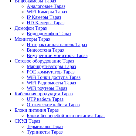
Видеокамеры Тараз
Аналоговые Тараз
WiFI Камеры Тараз
IP Камеры Тараз
HD Камеры Тараз
Домофон Тараз
Видеодомофон Тараз
Мониторы Тараз
Интерактивная панель Тараз
Видеостена Тараз
Внутренние мониторы Тараз
Сетевое оборудование Тараз
Маршрутизаторы Тараз
POE коммутатор Тараз
WiFi Точки доступа Тараз
WiFI Радиомосты Тараз
WiFi роутеры Тараз
Кабельная продукция Тараз
UTP кабель Тараз
Оптические кабеля Тараз
Блоки питания Тараз
Блоки бесперебойного питания Тараз
СКУД Тараз
Терминалы Тараз
Турникеты Тараз