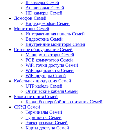
IP камеры Семей
Аналоговые Семей
HD камеры Семей
Домофон Семей
Видеодомофон Семей
Мониторы Семей
Интерактивная панель Семей
Видеостена Семей
Внутренние мониторы Семей
Сетевое оборудование Семей
Маршрутизаторы Семей
POE коммутатор Семей
WiFi точки доступа Семей
WiFi радиомосты Семей
WiFi роутеры Семей
Кабельная продукция Семей
UTP кабель Семей
Оптические кабеля Семей
Блоки питания Семей
Блоки бесперебойного питания Семей
СКУД Семей
Терминалы Семей
Турникеты Семей
Электрозамки Семей
Карты доступа Семей