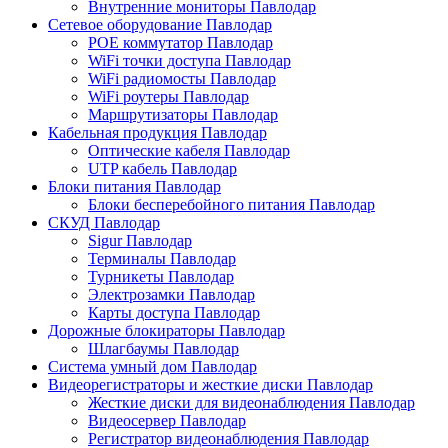
Внутренние мониторы Павлодар
Сетевое оборудование Павлодар
POE коммутатор Павлодар
WiFi точки доступа Павлодар
WiFi радиомосты Павлодар
WiFi роутеры Павлодар
Маршрутизаторы Павлодар
Кабельная продукция Павлодар
Оптические кабеля Павлодар
UTP кабель Павлодар
Блоки питания Павлодар
Блоки бесперебойного питания Павлодар
СКУД Павлодар
Sigur Павлодар
Терминалы Павлодар
Турникеты Павлодар
Электрозамки Павлодар
Карты доступа Павлодар
Дорожные блокираторы Павлодар
Шлагбаумы Павлодар
Система умный дом Павлодар
Видеорегистраторы и жесткие диски Павлодар
Жесткие диски для видеонаблюдения Павлодар
Видеосервер Павлодар
Регистратор видеонаблюдения Павлодар