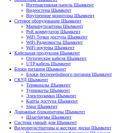
Интерактивная панель Шымкент
Видеостена Шымкент
Внутренние мониторы Шымкент
Сетевое оборудование Шымкент
Маршрутизаторы Шымкент
PoE коммутатор Шымкент
WiFi Точки доступа Шымкент
WiFi Радиомосты Шымкент
WiFi роутеры Шымкент
Кабельная продукция Шымкент
Оптические кабеля Шымкент
UTP кабель Шымкент
Блоки питания Шымкент
Блоки бесперебойного питания Шымкент
СКУД Шымкент
Терминалы Шымкент
Турникеты Шымкент
Электрозамки Шымкент
Карты доступа Шымкент
Sigur Шымкент
Дорожные блокираторы Шымкент
Шлагбаумы Шымкент
Система умный дом Шымкент
Видеорегистраторы и жесткие диски Шымкент