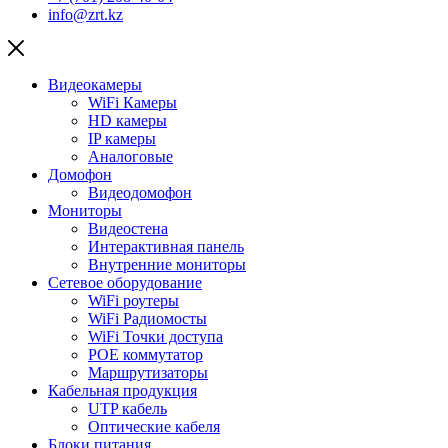
info@zrt.kz
Видеокамеры
WiFi Камеры
HD камеры
IP камеры
Аналоговые
Домофон
Видеодомофон
Мониторы
Видеостена
Интерактивная панель
Внутренние мониторы
Сетевое оборудование
WiFi роутеры
WiFi Радиомосты
WiFi Точки доступа
POE коммутатор
Маршрутизаторы
Кабельная продукция
UTP кабель
Оптические кабеля
Блоки питания