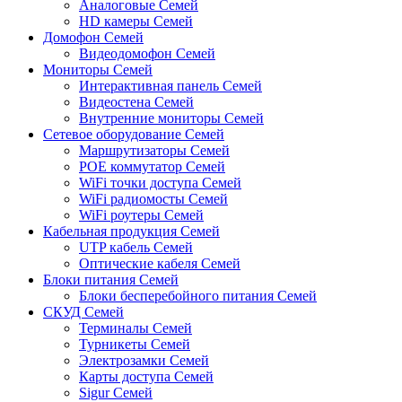
Аналоговые Семей
HD камеры Семей
Домофон Семей
Видеодомофон Семей
Мониторы Семей
Интерактивная панель Семей
Видеостена Семей
Внутренние мониторы Семей
Сетевое оборудование Семей
Маршрутизаторы Семей
POE коммутатор Семей
WiFi точки доступа Семей
WiFi радиомосты Семей
WiFi роутеры Семей
Кабельная продукция Семей
UTP кабель Семей
Оптические кабеля Семей
Блоки питания Семей
Блоки бесперебойного питания Семей
СКУД Семей
Терминалы Семей
Турникеты Семей
Электрозамки Семей
Карты доступа Семей
Sigur Семей