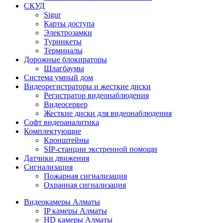
СКУД
Sigur
Карты доступа
Электрозамки
Турникеты
Терминалы
Дорожные блокираторы
Шлагбаумы
Cистема умный дом
Видеорегистраторы и жесткие диски
Регистратор видеонаблюдения
Видеосервер
Жесткие диски для видеонаблюдения
Софт видеоаналитика
Комплектующие
Кронштейны
SIP-станции экстренной помощи
Датчики движения
Сигнализация
Пожарная сигнализация
Охранная сигнализация
Видеокамеры Алматы
IP камеры Алматы
HD камеры Алматы