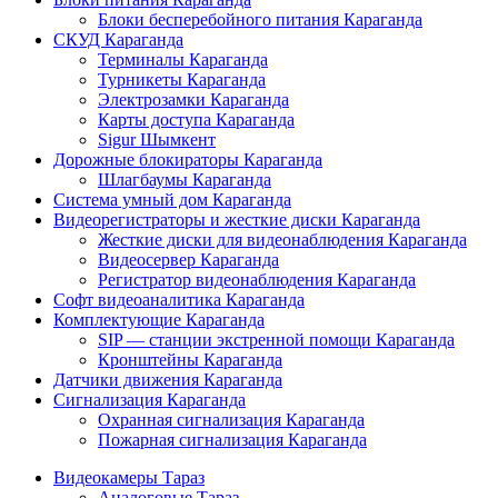
Блоки бесперебойного питания Караганда
СКУД Караганда
Терминалы Караганда
Турникеты Караганда
Электрозамки Караганда
Карты доступа Караганда
Sigur Шымкент
Дорожные блокираторы Караганда
Шлагбаумы Караганда
Система умный дом Караганда
Видеорегистраторы и жесткие диски Караганда
Жесткие диски для видеонаблюдения Караганда
Видеосервер Караганда
Регистратор видеонаблюдения Караганда
Софт видеоаналитика Караганда
Комплектующие Караганда
SIP — станции экстренной помощи Караганда
Кронштейны Караганда
Датчики движения Караганда
Сигнализация Караганда
Охранная сигнализация Караганда
Пожарная сигнализация Караганда
Видеокамеры Тараз
Аналоговые Тараз