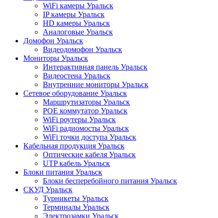
WiFi камеры Уральск
IP камеры Уральск
HD камеры Уральск
Аналоговые Уральск
Домофон Уральск
Видеодомофон Уральск
Мониторы Уральск
Интерактивная панель Уральск
Видеостена Уральск
Внутренние мониторы Уральск
Сетевое оборудование Уральск
Маршрутизаторы Уральск
POE коммутатор Уральск
WiFi роутеры Уральск
WiFi радиомосты Уральск
WiFi точки доступа Уральск
Кабельная продукция Уральск
Оптические кабеля Уральск
UTP кабель Уральск
Блоки питания Уральск
Блоки бесперебойного питания Уральск
СКУД Уральск
Турникеты Уральск
Терминалы Уральск
Электрозамки Уральск