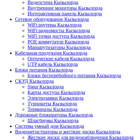
Видеостена Кызылорда
Внутренние мониторы Кызылорда
Интерактивная панель Кызылорда
Сетевое оборудование Кызылорда
WiFi роутеры Кызылорда
WiFi радиомосты Кызылорда
WiFi точки доступа Кызылорда
POE коммутатор Кызылорда
Маршрутизаторы Кызылорда
Кабельная продукция Кызылорда
Оптические кабеля Кызылорда
UTP кабель Кызылорда
Блоки питания Кызылорда
Блоки бесперебойного питания Кызылорда
СКУД Кызылорда
Sigur Кызылорда
Карты доступа Кызылорда
Электрозамки Кызылорда
Турникеты Кызылорда
Терминалы Кызылорда
Дорожные блокираторы Кызылорда
Шлагбаумы Кызылорда
Система умный дом Кызылорда
Видеорегистраторы и жесткие диски Кызылорда
Жесткие диски для видеонаблюдения Кызылорда