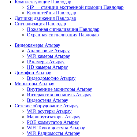
Комплектующие Павлодар
SIP — станции экстренной помощи Павлодар
Кронштейны Павлодар
Датчики движения Павлодар
Сигнализация Павлодар
Пожарная сигнализация Павлодар
Охранная сигнализация Павлодар
Видеокамеры Атырау
Аналоговые Атырау
WiFi камеры Атырау
IP камеры Атырау
HD камеры Атырау
Домофон Атырау
Видеодомофно Атырау
Мониторы Атырау
Внутренние мониторы Атырау
Интерактивная панель Атырау
Видеостена Атырау
Сетевое оборудование Атырау
WiFi роутеры Атырау
Маршрутизаторы Атырау
POE коммутатор Атырау
WiFi Точки доступа Атырау
WiFi Радиомосты Атырау