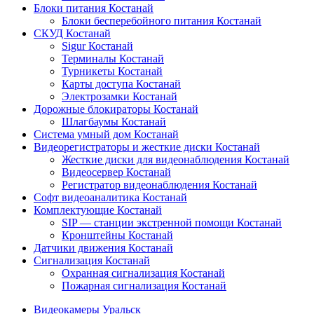
Блоки питания Костанай
Блоки бесперебойного питания Костанай
СКУД Костанай
Sigur Костанай
Терминалы Костанай
Турникеты Костанай
Карты доступа Костанай
Электрозамки Костанай
Дорожные блокираторы Костанай
Шлагбаумы Костанай
Система умный дом Костанай
Видеорегистраторы и жесткие диски Костанай
Жесткие диски для видеонаблюдения Костанай
Видеосервер Костанай
Регистратор видеонаблюдения Костанай
Софт видеоаналитика Костанай
Комплектующие Костанай
SIP — станции экстренной помощи Костанай
Кронштейны Костанай
Датчики движения Костанай
Сигнализация Костанай
Охранная сигнализация Костанай
Пожарная сигнализация Костанай
Видеокамеры Уральск