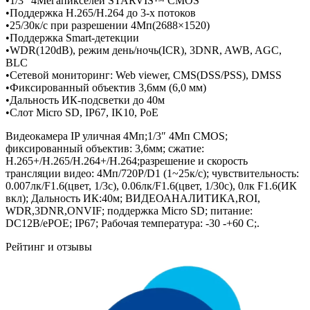
•1/3” 4Мегапикселей STARVIS™ CMOS
•Поддержка H.265/H.264 до 3-х потоков
•25/30к/с при разрешении 4Mп(2688×1520)
•Поддержка Smart-детекции
•WDR(120dB), режим день/ночь(ICR), 3DNR, AWB, AGC,
BLC
•Сетевой мониторинг: Web viewer, CMS(DSS/PSS), DMSS
•Фиксированный объектив 3,6мм (6,0 мм)
•Дальность ИК-подсветки до 40м
•Слот Micro SD, IP67, IK10, PoE
Видеокамера IP уличная 4Mп;1/3″ 4Mп CMOS;
фиксированный объектив: 3,6мм; сжатие:
H.265+/H.265/H.264+/H.264;разрешение и скорость
трансляции видео: 4Mп/720P/D1 (1~25к/с); чувствительность:
0.007лк/F1.6(цвет, 1/3с), 0.06лк/F1.6(цвет, 1/30с), 0лк F1.6(ИК
вкл); Дальность ИК:40м; ВИДЕОАНАЛИТИКА,ROI,
WDR,3DNR,ONVIF; поддержка Micro SD; питание:
DC12В/ePOE; IP67; Рабочая температура: -30 -+60 С;.
Рейтинг и отзывы