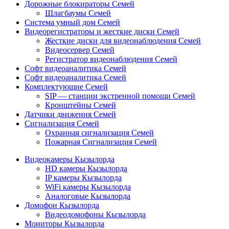
Дорожные блокираторы Семей
Шлагбаумы Семей
Система умный дом Семей
Видеорегистраторы и жесткие диски Семей
Жесткие диски для видеонаблюдения Семей
Видеосервер Семей
Регистратор видеонаблюдения Семей
Софт видеоаналитика Семей
Софт видеоаналитика Семей
Комплектующие Семей
SIP — станции экстренной помощи Семей
Кронштейны Семей
Датчики движения Семей
Сигнализация Семей
Охранная сигнализация Семей
Пожарная Сигнализация Семей
Видеокамеры Кызылорда
HD камеры Кызылорда
IP камеры Кызылорда
WiFi камеры Кызылорда
Аналоговые Кызылорда
Домофон Кызылорда
Видеодомофоны Кызылорда
Мониторы Кызылорда