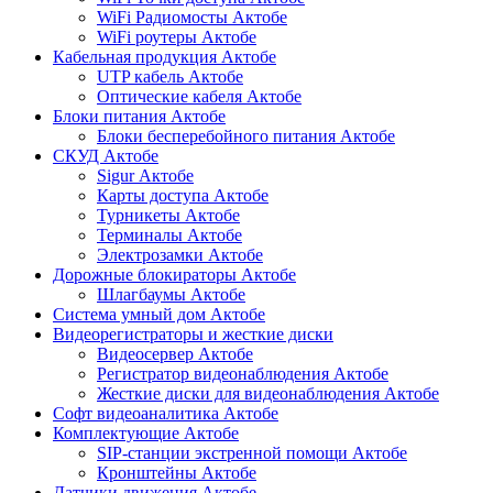
WiFi Радиомосты Актобе
WiFi роутеры Актобе
Кабельная продукция Актобе
UTP кабель Актобе
Оптические кабеля Актобе
Блоки питания Актобе
Блоки бесперебойного питания Актобе
СКУД Актобе
Sigur Актобе
Карты доступа Актобе
Турникеты Актобе
Терминалы Актобе
Электрозамки Актобе
Дорожные блокираторы Актобе
Шлагбаумы Актобе
Система умный дом Актобе
Видеорегистраторы и жесткие диски
Видеосервер Актобе
Регистратор видеонаблюдения Актобе
Жесткие диски для видеонаблюдения Актобе
Софт видеоаналитика Актобе
Комплектующие Актобе
SIP-станции экстренной помощи Актобе
Кронштейны Актобе
Датчики движения Актобе