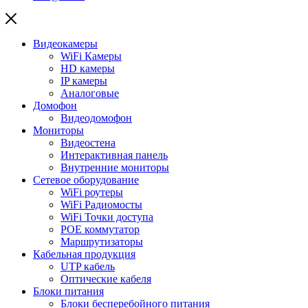
Видеокамеры
WiFi Камеры
HD камеры
IP камеры
Аналоговые
Домофон
Видеодомофон
Мониторы
Видеостена
Интерактивная панель
Внутренние мониторы
Сетевое оборудование
WiFi роутеры
WiFi Радиомосты
WiFi Точки доступа
POE коммутатор
Маршрутизаторы
Кабельная продукция
UTP кабель
Оптические кабеля
Блоки питания
Блоки бесперебойного питания