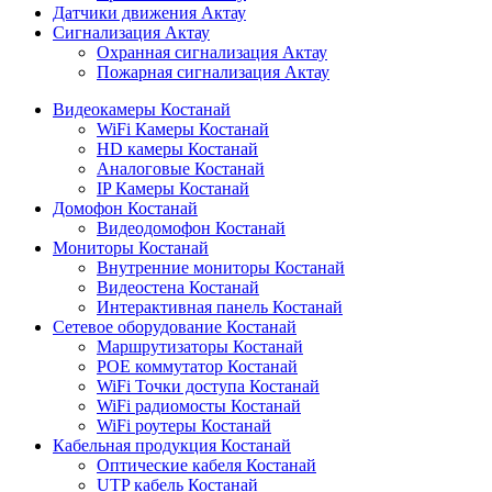
Датчики движения Актау
Сигнализация Актау
Охранная сигнализация Актау
Пожарная сигнализация Актау
Видеокамеры Костанай
WiFi Камеры Костанай
HD камеры Костанай
Аналоговые Костанай
IP Камеры Костанай
Домофон Костанай
Видеодомофон Костанай
Мониторы Костанай
Внутренние мониторы Костанай
Видеостена Костанай
Интерактивная панель Костанай
Сетевое оборудование Костанай
Маршрутизаторы Костанай
POE коммутатор Костанай
WiFi Точки доступа Костанай
WiFi радиомосты Костанай
WiFi роутеры Костанай
Кабельная продукция Костанай
Оптические кабеля Костанай
UTP кабель Костанай