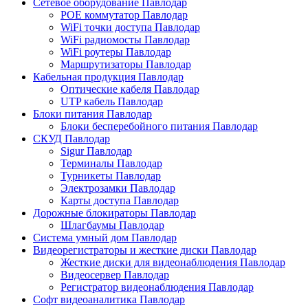
Сетевое оборудование Павлодар
POE коммутатор Павлодар
WiFi точки доступа Павлодар
WiFi радиомосты Павлодар
WiFi роутеры Павлодар
Маршрутизаторы Павлодар
Кабельная продукция Павлодар
Оптические кабеля Павлодар
UTP кабель Павлодар
Блоки питания Павлодар
Блоки бесперебойного питания Павлодар
СКУД Павлодар
Sigur Павлодар
Терминалы Павлодар
Турникеты Павлодар
Электрозамки Павлодар
Карты доступа Павлодар
Дорожные блокираторы Павлодар
Шлагбаумы Павлодар
Система умный дом Павлодар
Видеорегистраторы и жесткие диски Павлодар
Жесткие диски для видеонаблюдения Павлодар
Видеосервер Павлодар
Регистратор видеонаблюдения Павлодар
Софт видеоаналитика Павлодар