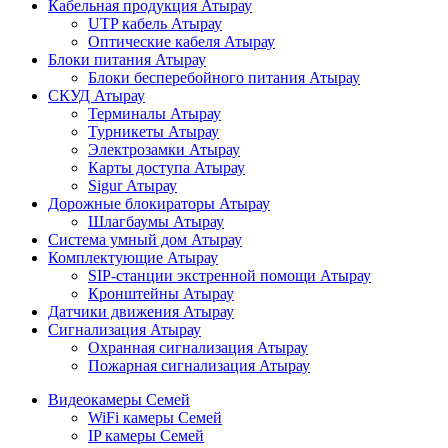
Кабельная продукция Атырау
UTP кабель Атырау
Оптические кабеля Атырау
Блоки питания Атырау
Блоки бесперебойного питания Атырау
СКУД Атырау
Терминалы Атырау
Турникеты Атырау
Электрозамки Атырау
Карты доступа Атырау
Sigur Атырау
Дорожные блокираторы Атырау
Шлагбаумы Атырау
Система умный дом Атырау
Комплектующие Атырау
SIP-станции экстренной помощи Атырау
Кронштейны Атырау
Датчики движения Атырау
Сигнализация Атырау
Охранная сигнализация Атырау
Пожарная сигнализация Атырау
Видеокамеры Семей
WiFi камеры Семей
IP камеры Семей