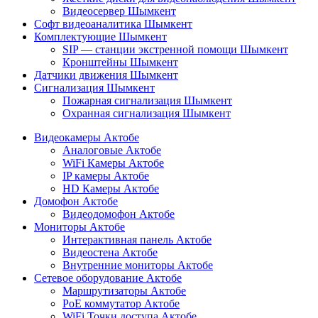
Видеосервер Шымкент
Софт видеоаналитика Шымкент
Комплектующие Шымкент
SIP — станции экстренной помощи Шымкент
Кронштейны Шымкент
Датчики движения Шымкент
Сигнализация Шымкент
Пожарная сигнализация Шымкент
Охранная сигнализация Шымкент
Видеокамеры Актобе
Аналоговые Актобе
WiFi Камеры Актобе
IP камеры Актобе
HD Камеры Актобе
Домофон Актобе
Видеодомофон Актобе
Мониторы Актобе
Интерактивная панель Актобе
Видеостена Актобе
Внутренние мониторы Актобе
Сетевое оборудование Актобе
Маршрутизаторы Актобе
PoE коммутатор Актобе
WiFi Точки доступа Актобе