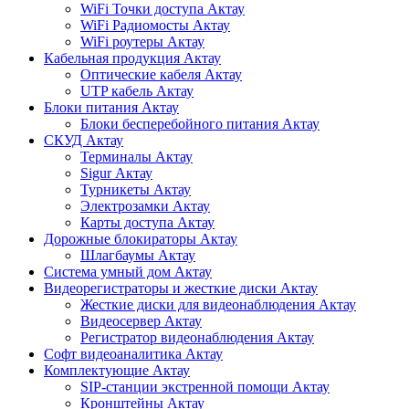
WiFi Точки доступа Актау
WiFi Радиомосты Актау
WiFi роутеры Актау
Кабельная продукция Актау
Оптические кабеля Актау
UTP кабель Актау
Блоки питания Актау
Блоки бесперебойного питания Актау
СКУД Актау
Терминалы Актау
Sigur Актау
Турникеты Актау
Электрозамки Актау
Карты доступа Актау
Дорожные блокираторы Актау
Шлагбаумы Актау
Система умный дом Актау
Видеорегистраторы и жесткие диски Актау
Жесткие диски для видеонаблюдения Актау
Видеосервер Актау
Регистратор видеонаблюдения Актау
Софт видеоаналитика Актау
Комплектующие Актау
SIP-станции экстренной помощи Актау
Кронштейны Актау