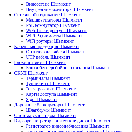
Видеостена Шымкент
Внутренние мониторы Шымкент
Сетевое оборудование Шымкент
Маршрутизаторы Шымкент
PoE коммутатор Шымкент
WiFi Точки доступа Шымкент
WiFi Радиомосты Шымкент
WiFi роутеры Шымкент
Кабельная продукция Шымкент
Оптические кабеля Шымкент
UTP кабель Шымкент
Блоки питания Шымкент
Блоки бесперебойного питания Шымкент
СКУД Шымкент
Терминалы Шымкент
Турникеты Шымкент
Электрозамки Шымкент
Карты доступа Шымкент
Sigur Шымкент
Дорожные блокираторы Шымкент
Шлагбаумы Шымкент
Система умный дом Шымкент
Видеорегистраторы и жесткие диски Шымкент
Регистратор видеонаблюдения Шымкент
Жесткие диски для видеонаблюдения Шымкент