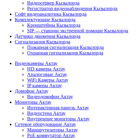
Видеосервер Кызылорда
Регистратор видеонаблюдения Кызылорда
Софт видеоаналитика Кызылорда
Комплектующие Кызылорда
Кронштейны Кызылорда
SIP — станции экстренной помощи Кызылорда
Датчики движения Кызылорда
Сигнализация Кызылорда
Пожарная сигнализация Кызылорда
Охранная сигнализация Кызылорда
Видеокамеры Актау
HD камеры Актау
Аналоговые Актау
WiFi Камеры Актау
IP камеры Актау
Домофон Актау
Видеодомофон Актау
Мониторы Актау
Интерактивная панель Актау
Видеостена Актау
Внутренние мониторы Актау
Сетевое оборудование Актау
Маршрутизаторы Актау
PoE коммутатор Актау