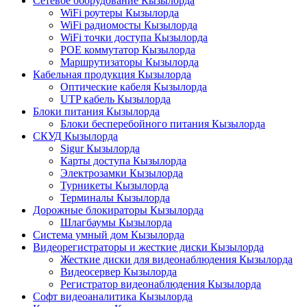
Сетевое оборудование Кызылорда
WiFi роутеры Кызылорда
WiFi радиомосты Кызылорда
WiFi точки доступа Кызылорда
POE коммутатор Кызылорда
Маршрутизаторы Кызылорда
Кабельная продукция Кызылорда
Оптические кабеля Кызылорда
UTP кабель Кызылорда
Блоки питания Кызылорда
Блоки бесперебойного питания Кызылорда
СКУД Кызылорда
Sigur Кызылорда
Карты доступа Кызылорда
Электрозамки Кызылорда
Турникеты Кызылорда
Терминалы Кызылорда
Дорожные блокираторы Кызылорда
Шлагбаумы Кызылорда
Система умный дом Кызылорда
Видеорегистраторы и жесткие диски Кызылорда
Жесткие диски для видеонаблюдения Кызылорда
Видеосервер Кызылорда
Регистратор видеонаблюдения Кызылорда
Софт видеоаналитика Кызылорда