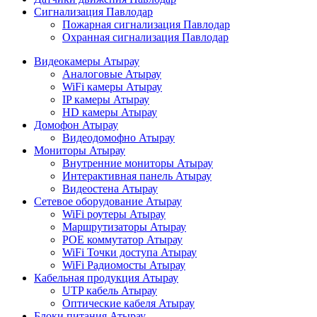
Сигнализация Павлодар
Пожарная сигнализация Павлодар
Охранная сигнализация Павлодар
Видеокамеры Атырау
Аналоговые Атырау
WiFi камеры Атырау
IP камеры Атырау
HD камеры Атырау
Домофон Атырау
Видеодомофно Атырау
Мониторы Атырау
Внутренние мониторы Атырау
Интерактивная панель Атырау
Видеостена Атырау
Сетевое оборудование Атырау
WiFi роутеры Атырау
Маршрутизаторы Атырау
POE коммутатор Атырау
WiFi Точки доступа Атырау
WiFi Радиомосты Атырау
Кабельная продукция Атырау
UTP кабель Атырау
Оптические кабеля Атырау
Блоки питания Атырау