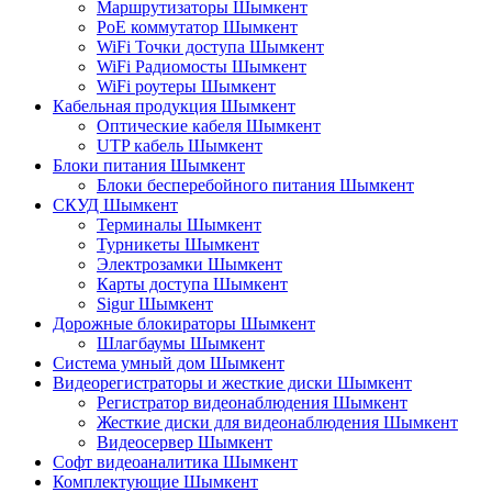
Маршрутизаторы Шымкент
PoE коммутатор Шымкент
WiFi Точки доступа Шымкент
WiFi Радиомосты Шымкент
WiFi роутеры Шымкент
Кабельная продукция Шымкент
Оптические кабеля Шымкент
UTP кабель Шымкент
Блоки питания Шымкент
Блоки бесперебойного питания Шымкент
СКУД Шымкент
Терминалы Шымкент
Турникеты Шымкент
Электрозамки Шымкент
Карты доступа Шымкент
Sigur Шымкент
Дорожные блокираторы Шымкент
Шлагбаумы Шымкент
Система умный дом Шымкент
Видеорегистраторы и жесткие диски Шымкент
Регистратор видеонаблюдения Шымкент
Жесткие диски для видеонаблюдения Шымкент
Видеосервер Шымкент
Софт видеоаналитика Шымкент
Комплектующие Шымкент