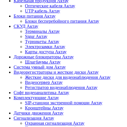
Кабельная продукция Актау
Оптические кабеля Актау
UTP кабель Актау
Блоки питания Актау
Блоки бесперебойного питания Актау
СКУД Актау
Терминалы Актау
Sigur Актау
Турникеты Актау
Электрозамки Актау
Карты доступа Актау
Дорожные блокираторы Актау
Шлагбаумы Актау
Система умный дом Актау
Видеорегистраторы и жесткие диски Актау
Жесткие диски для видеонаблюдения Актау
Видеосервер Актау
Регистратор видеонаблюдения Актау
Софт видеоаналитика Актау
Комплектующие Актау
SIP-станции экстренной помощи Актау
Кронштейны Актау
Датчики движения Актау
Сигнализация Актау
Охранная сигнализация Актау