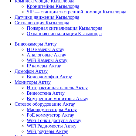
Комплектующие Кызылорда
Кронштейны Кызылорда
SIP — станции экстренной помощи Кызылорда
Датчики движения Кызылорда
Сигнализация Кызылорда
Пожарная сигнализация Кызылорда
Охранная сигнализация Кызылорда
Видеокамеры Актау
HD камеры Актау
Аналоговые Актау
WiFi Камеры Актау
IP камеры Актау
Домофон Актау
Видеодомофон Актау
Мониторы Актау
Интерактивная панель Актау
Видеостена Актау
Внутренние мониторы Актау
Сетевое оборудование Актау
Маршрутизаторы Актау
PoE коммутатор Актау
WiFi Точки доступа Актау
WiFi Радиомосты Актау
WiFi роутеры Актау