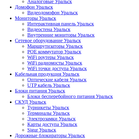
Аналоговые Уральск
Домофон Уральск
Видеодомофон Уральск
Мониторы Уральск
Интерактивная панель Уральск
Видеостена Уральск
Внутренние мониторы Уральск
Сетевое оборудование Уральск
Маршрутизаторы Уральск
POE коммутатор Уральск
WiFi роутеры Уральск
WiFi радиомосты Уральск
WiFi точки доступа Уральск
Кабельная продукция Уральск
Оптические кабеля Уральск
UTP кабель Уральск
Блоки питания Уральск
Блоки бесперебойного питания Уральск
СКУД Уральск
Турникеты Уральск
Терминалы Уральск
Электрозамки Уральск
Карты доступа Уральск
Sigur Уральск
Дорожные блокираторы Уральск