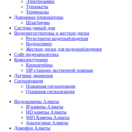
Электрозамки
Турникеты
Терминалы
Дорожные блокираторы
Шлагбаумы
Cистема умный дом
Видеорегистраторы и жесткие диски
Регистратор видеонаблюдения
Видеосервер
Жесткие диски для видеонаблюдения
Софт видеоаналитика
Комплектующие
Кронштейны
SIP-станции экстренной помощи
Датчики движения
Сигнализация
Пожарная сигнализация
Охранная сигнализация
Видеокамеры Алматы
IP камеры Алматы
HD камеры Алматы
WiFi Камеры Алматы
Аналоговые Алматы
Домофон Алматы