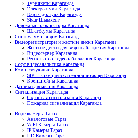
Турникеты Караганда
Электрозамки Караганда
Карты доступа Караганда
Sigur Шымкент
Дорожные блокираторы Караганда
Шлагбаумы Караганда
Система умный дом Караганда
Видеорегистраторы и жесткие диски Караганда
Жесткие диски для видеонаблюдения Караганда
Видеосервер Караганда
Регистратор видеонаблюдения Караганда
Софт видеоаналитика Караганда
Комплектующие Караганда
SIP — станции экстренной помощи Караганда
Кронштейны Караганда
Датчики движения Караганда
Сигнализация Караганда
Охранная сигнализация Караганда
Пожарная сигнализация Караганда
Видеокамеры Тараз
Аналоговые Тараз
WiFI Камеры Тараз
IP Камеры Тараз
HD Камеры Тараз