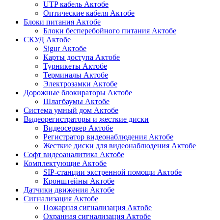
UTP кабель Актобе
Оптические кабеля Актобе
Блоки питания Актобе
Блоки бесперебойного питания Актобе
СКУД Актобе
Sigur Актобе
Карты доступа Актобе
Турникеты Актобе
Терминалы Актобе
Электрозамки Актобе
Дорожные блокираторы Актобе
Шлагбаумы Актобе
Система умный дом Актобе
Видеорегистраторы и жесткие диски
Видеосервер Актобе
Регистратор видеонаблюдения Актобе
Жесткие диски для видеонаблюдения Актобе
Софт видеоаналитика Актобе
Комплектующие Актобе
SIP-станции экстренной помощи Актобе
Кронштейны Актобе
Датчики движения Актобе
Сигнализация Актобе
Пожарная сигнализация Актобе
Охранная сигнализация Актобе