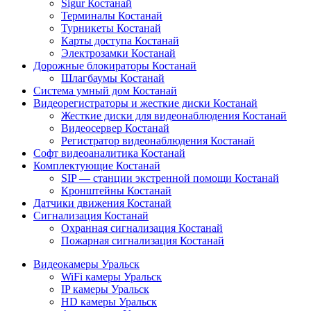
Sigur Костанай
Терминалы Костанай
Турникеты Костанай
Карты доступа Костанай
Электрозамки Костанай
Дорожные блокираторы Костанай
Шлагбаумы Костанай
Система умный дом Костанай
Видеорегистраторы и жесткие диски Костанай
Жесткие диски для видеонаблюдения Костанай
Видеосервер Костанай
Регистратор видеонаблюдения Костанай
Софт видеоаналитика Костанай
Комплектующие Костанай
SIP — станции экстренной помощи Костанай
Кронштейны Костанай
Датчики движения Костанай
Сигнализация Костанай
Охранная сигнализация Костанай
Пожарная сигнализация Костанай
Видеокамеры Уральск
WiFi камеры Уральск
IP камеры Уральск
HD камеры Уральск