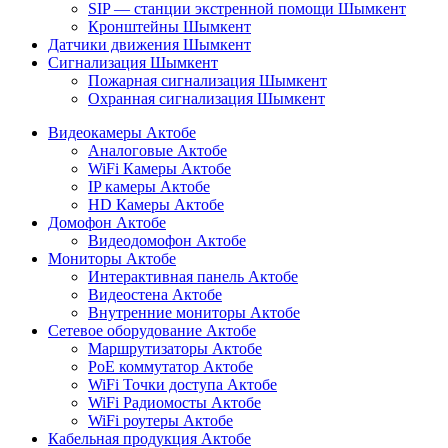
SIP — станции экстренной помощи Шымкент
Кронштейны Шымкент
Датчики движения Шымкент
Сигнализация Шымкент
Пожарная сигнализация Шымкент
Охранная сигнализация Шымкент
Видеокамеры Актобе
Аналоговые Актобе
WiFi Камеры Актобе
IP камеры Актобе
HD Камеры Актобе
Домофон Актобе
Видеодомофон Актобе
Мониторы Актобе
Интерактивная панель Актобе
Видеостена Актобе
Внутренние мониторы Актобе
Сетевое оборудование Актобе
Маршрутизаторы Актобе
PoE коммутатор Актобе
WiFi Точки доступа Актобе
WiFi Радиомосты Актобе
WiFi роутеры Актобе
Кабельная продукция Актобе