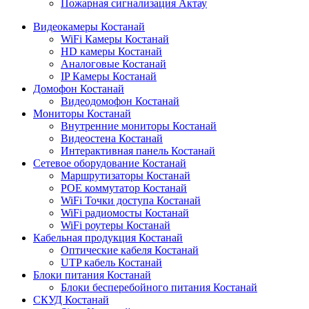
Пожарная сигнализация Актау
Видеокамеры Костанай
WiFi Камеры Костанай
HD камеры Костанай
Аналоговые Костанай
IP Камеры Костанай
Домофон Костанай
Видеодомофон Костанай
Мониторы Костанай
Внутренние мониторы Костанай
Видеостена Костанай
Интерактивная панель Костанай
Сетевое оборудование Костанай
Маршрутизаторы Костанай
POE коммутатор Костанай
WiFi Точки доступа Костанай
WiFi радиомосты Костанай
WiFi роутеры Костанай
Кабельная продукция Костанай
Оптические кабеля Костанай
UTP кабель Костанай
Блоки питания Костанай
Блоки бесперебойного питания Костанай
СКУД Костанай