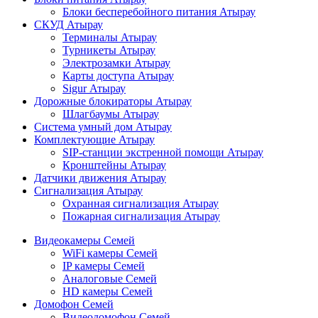
Блоки бесперебойного питания Атырау
СКУД Атырау
Терминалы Атырау
Турникеты Атырау
Электрозамки Атырау
Карты доступа Атырау
Sigur Атырау
Дорожные блокираторы Атырау
Шлагбаумы Атырау
Система умный дом Атырау
Комплектующие Атырау
SIP-станции экстренной помощи Атырау
Кронштейны Атырау
Датчики движения Атырау
Сигнализация Атырау
Охранная сигнализация Атырау
Пожарная сигнализация Атырау
Видеокамеры Семей
WiFi камеры Семей
IP камеры Семей
Аналоговые Семей
HD камеры Семей
Домофон Семей
Видеодомофон Семей