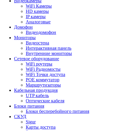
Видеокамеры
WiFi Камеры
HD камеры
IP камеры
Аналоговые
Домофон
Видеодомофон
Мониторы
Видеостена
Интерактивная панель
Внутренние мониторы
Сетевое оборудование
WiFi роутеры
WiFi Радиомосты
WiFi Точки доступа
POE коммутатор
Маршрутизаторы
Кабельная продукция
UTP кабель
Оптические кабеля
Блоки питания
Блоки бесперебойного питания
СКУД
Sigur
Карты доступа