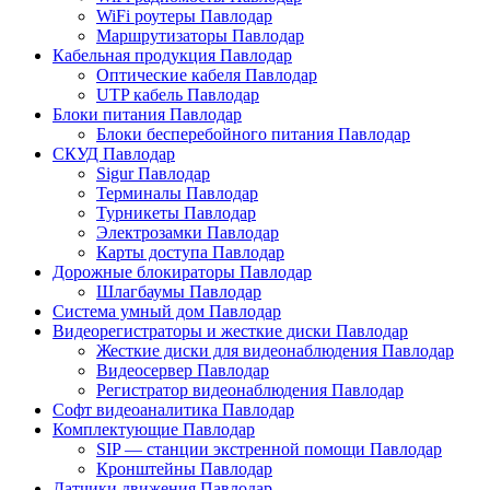
WiFi роутеры Павлодар
Маршрутизаторы Павлодар
Кабельная продукция Павлодар
Оптические кабеля Павлодар
UTP кабель Павлодар
Блоки питания Павлодар
Блоки бесперебойного питания Павлодар
СКУД Павлодар
Sigur Павлодар
Терминалы Павлодар
Турникеты Павлодар
Электрозамки Павлодар
Карты доступа Павлодар
Дорожные блокираторы Павлодар
Шлагбаумы Павлодар
Система умный дом Павлодар
Видеорегистраторы и жесткие диски Павлодар
Жесткие диски для видеонаблюдения Павлодар
Видеосервер Павлодар
Регистратор видеонаблюдения Павлодар
Софт видеоаналитика Павлодар
Комплектующие Павлодар
SIP — станции экстренной помощи Павлодар
Кронштейны Павлодар
Датчики движения Павлодар