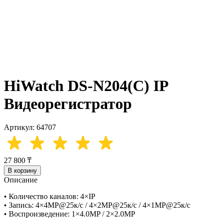
HiWatch DS-N204(C) IP
Видеорегистратор
Артикул: 64707
27 800 ₸
В корзину
Описание
• Количество каналов: 4×IP
• Запись: 4×4MP@25к/с / 4×2MP@25к/с / 4×1MP@25к/с
• Воспроизведение: 1×4.0MP / 2×2.0MP