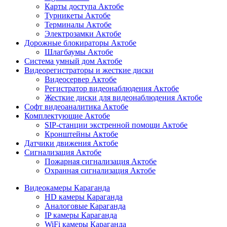
Карты доступа Актобе
Турникеты Актобе
Терминалы Актобе
Электрозамки Актобе
Дорожные блокираторы Актобе
Шлагбаумы Актобе
Система умный дом Актобе
Видеорегистраторы и жесткие диски
Видеосервер Актобе
Регистратор видеонаблюдения Актобе
Жесткие диски для видеонаблюдения Актобе
Софт видеоаналитика Актобе
Комплектующие Актобе
SIP-станции экстренной помощи Актобе
Кронштейны Актобе
Датчики движения Актобе
Сигнализация Актобе
Пожарная сигнализация Актобе
Охранная сигнализация Актобе
Видеокамеры Караганда
HD камеры Караганда
Аналоговые Караганда
IP камеры Караганда
WiFi камеры Караганда