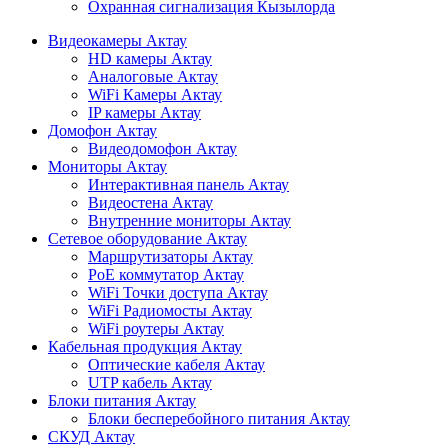
Охранная сигнализация Кызылорда
Видеокамеры Актау
HD камеры Актау
Аналоговые Актау
WiFi Камеры Актау
IP камеры Актау
Домофон Актау
Видеодомофон Актау
Мониторы Актау
Интерактивная панель Актау
Видеостена Актау
Внутренние мониторы Актау
Сетевое оборудование Актау
Маршрутизаторы Актау
PoE коммутатор Актау
WiFi Точки доступа Актау
WiFi Радиомосты Актау
WiFi роутеры Актау
Кабельная продукция Актау
Оптические кабеля Актау
UTP кабель Актау
Блоки питания Актау
Блоки бесперебойного питания Актау
СКУД Актау