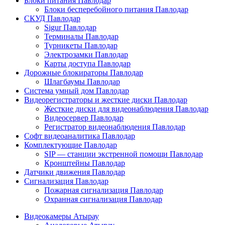
Блоки питания Павлодар
Блоки бесперебойного питания Павлодар
СКУД Павлодар
Sigur Павлодар
Терминалы Павлодар
Турникеты Павлодар
Электрозамки Павлодар
Карты доступа Павлодар
Дорожные блокираторы Павлодар
Шлагбаумы Павлодар
Система умный дом Павлодар
Видеорегистраторы и жесткие диски Павлодар
Жесткие диски для видеонаблюдения Павлодар
Видеосервер Павлодар
Регистратор видеонаблюдения Павлодар
Софт видеоаналитика Павлодар
Комплектующие Павлодар
SIP — станции экстренной помощи Павлодар
Кронштейны Павлодар
Датчики движения Павлодар
Сигнализация Павлодар
Пожарная сигнализация Павлодар
Охранная сигнализация Павлодар
Видеокамеры Атырау