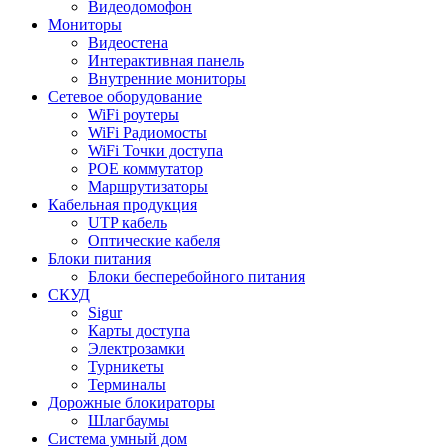
Видеодомофон
Мониторы
Видеостена
Интерактивная панель
Внутренние мониторы
Сетевое оборудование
WiFi роутеры
WiFi Радиомосты
WiFi Точки доступа
POE коммутатор
Маршрутизаторы
Кабельная продукция
UTP кабель
Оптические кабеля
Блоки питания
Блоки бесперебойного питания
СКУД
Sigur
Карты доступа
Электрозамки
Турникеты
Терминалы
Дорожные блокираторы
Шлагбаумы
Cистема умный дом