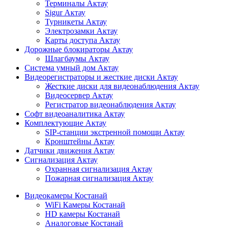
Терминалы Актау
Sigur Актау
Турникеты Актау
Электрозамки Актау
Карты доступа Актау
Дорожные блокираторы Актау
Шлагбаумы Актау
Система умный дом Актау
Видеорегистраторы и жесткие диски Актау
Жесткие диски для видеонаблюдения Актау
Видеосервер Актау
Регистратор видеонаблюдения Актау
Софт видеоаналитика Актау
Комплектующие Актау
SIP-станции экстренной помощи Актау
Кронштейны Актау
Датчики движения Актау
Сигнализация Актау
Охранная сигнализация Актау
Пожарная сигнализация Актау
Видеокамеры Костанай
WiFi Камеры Костанай
HD камеры Костанай
Аналоговые Костанай