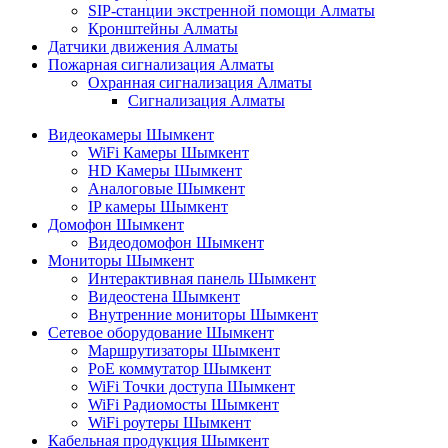
SIP-станции экстренной помощи Алматы
Кронштейны Алматы
Датчики движения Алматы
Пожарная сигнализация Алматы
Охранная сигнализация Алматы
Сигнализация Алматы
Видеокамеры Шымкент
WiFi Камеры Шымкент
HD Камеры Шымкент
Аналоговые Шымкент
IP камеры Шымкент
Домофон Шымкент
Видеодомофон Шымкент
Мониторы Шымкент
Интерактивная панель Шымкент
Видеостена Шымкент
Внутренние мониторы Шымкент
Сетевое оборудование Шымкент
Маршрутизаторы Шымкент
PoE коммутатор Шымкент
WiFi Точки доступа Шымкент
WiFi Радиомосты Шымкент
WiFi роутеры Шымкент
Кабельная продукция Шымкент