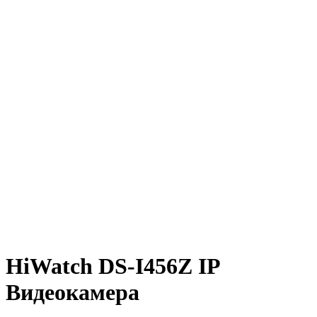
HiWatch DS-I456Z IP
Видеокамера