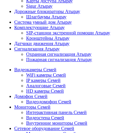
Карты доступа Атырау
Sigur Атырау
Дорожные блокираторы Атырау
Шлагбаумы Атырау
Система умный дом Атырау
Комплектующие Атырау
SIP-станции экстренной помощи Атырау
Кронштейны Атырау
Датчики движения Атырау
Сигнализация Атырау
Охранная сигнализация Атырау
Пожарная сигнализация Атырау
Видеокамеры Семей
WiFi камеры Семей
IP камеры Семей
Аналоговые Семей
HD камеры Семей
Домофон Семей
Видеодомофон Семей
Мониторы Семей
Интерактивная панель Семей
Видеостена Семей
Внутренние мониторы Семей
Сетевое оборудование Семей