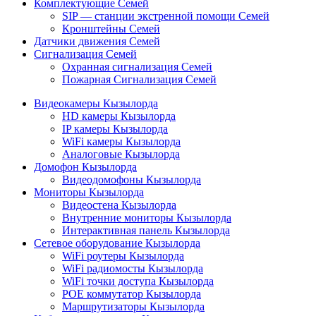
Комплектующие Семей
SIP — станции экстренной помощи Семей
Кронштейны Семей
Датчики движения Семей
Сигнализация Семей
Охранная сигнализация Семей
Пожарная Сигнализация Семей
Видеокамеры Кызылорда
HD камеры Кызылорда
IP камеры Кызылорда
WiFi камеры Кызылорда
Аналоговые Кызылорда
Домофон Кызылорда
Видеодомофоны Кызылорда
Мониторы Кызылорда
Видеостена Кызылорда
Внутренние мониторы Кызылорда
Интерактивная панель Кызылорда
Сетевое оборудование Кызылорда
WiFi роутеры Кызылорда
WiFi радиомосты Кызылорда
WiFi точки доступа Кызылорда
POE коммутатор Кызылорда
Маршрутизаторы Кызылорда