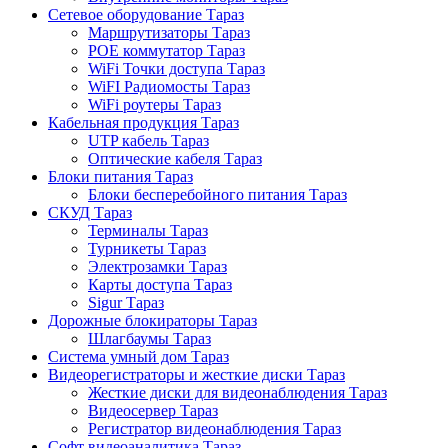
Сетевое оборудование Тараз
Маршрутизаторы Тараз
POE коммутатор Тараз
WiFi Точки доступа Тараз
WiFI Радиомосты Тараз
WiFi роутеры Тараз
Кабельная продукция Тараз
UTP кабель Тараз
Оптические кабеля Тараз
Блоки питания Тараз
Блоки бесперебойного питания Тараз
СКУД Тараз
Терминалы Тараз
Турникеты Тараз
Электрозамки Тараз
Карты доступа Тараз
Sigur Тараз
Дорожные блокираторы Тараз
Шлагбаумы Тараз
Система умный дом Тараз
Видеорегистраторы и жесткие диски Тараз
Жесткие диски для видеонаблюдения Тараз
Видеосервер Тараз
Регистратор видеонаблюдения Тараз
Софт видеоаналитика Тараз