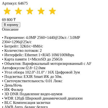
Артикул: 64675
69 800 ₸
В корзину
Описание
• Разрешение: 4.0МР 2560×1440@20к/с / 3.0МР
2304×1296@25к/с
• Битрейт: 32Кб/с~8Мб/с
• Количество потоков: 2
• Интерфейс: Ethernet 1×RJ45 10M/100Mbps
• Карта памяти 1×MicroSD до 256Gb
• Объектив: Варифокальный моторизированный с AF
Автофокусом f2.8~12.0мм
• Угол обзора 102.0°-31.0° / 16X Цифровой Зум
• Подсветка: EXIR Smart ИК до 50м.
• Светочувствительность: 0.01 Люкс
• День/Ночь
• ИК Фильтр
• 3D DNR Подавление видео-шумов
• WDR 120дБ Широкий динамический диапазон
• BLC Компенсация засветки
• AWB Авто. баланс белого