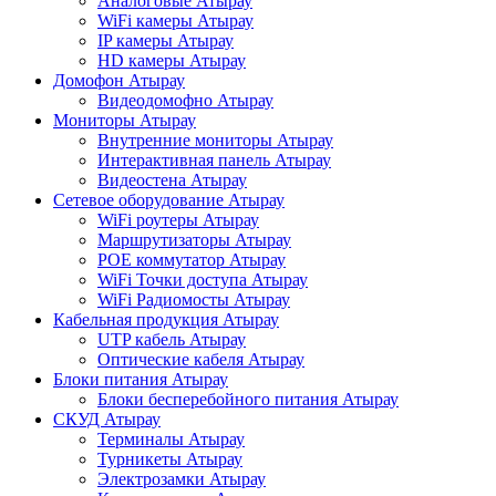
Аналоговые Атырау
WiFi камеры Атырау
IP камеры Атырау
HD камеры Атырау
Домофон Атырау
Видеодомофно Атырау
Мониторы Атырау
Внутренние мониторы Атырау
Интерактивная панель Атырау
Видеостена Атырау
Сетевое оборудование Атырау
WiFi роутеры Атырау
Маршрутизаторы Атырау
POE коммутатор Атырау
WiFi Точки доступа Атырау
WiFi Радиомосты Атырау
Кабельная продукция Атырау
UTP кабель Атырау
Оптические кабеля Атырау
Блоки питания Атырау
Блоки бесперебойного питания Атырау
СКУД Атырау
Терминалы Атырау
Турникеты Атырау
Электрозамки Атырау