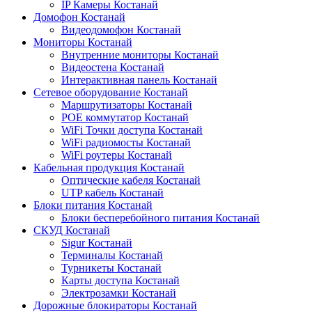
IP Камеры Костанай
Домофон Костанай
Видеодомофон Костанай
Мониторы Костанай
Внутренние мониторы Костанай
Видеостена Костанай
Интерактивная панель Костанай
Сетевое оборудование Костанай
Маршрутизаторы Костанай
POE коммутатор Костанай
WiFi Точки доступа Костанай
WiFi радиомосты Костанай
WiFi роутеры Костанай
Кабельная продукция Костанай
Оптические кабеля Костанай
UTP кабель Костанай
Блоки питания Костанай
Блоки бесперебойного питания Костанай
СКУД Костанай
Sigur Костанай
Терминалы Костанай
Турникеты Костанай
Карты доступа Костанай
Электрозамки Костанай
Дорожные блокираторы Костанай