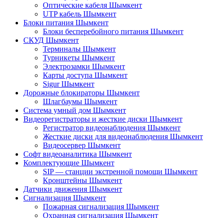
Оптические кабеля Шымкент
UTP кабель Шымкент
Блоки питания Шымкент
Блоки бесперебойного питания Шымкент
СКУД Шымкент
Терминалы Шымкент
Турникеты Шымкент
Электрозамки Шымкент
Карты доступа Шымкент
Sigur Шымкент
Дорожные блокираторы Шымкент
Шлагбаумы Шымкент
Система умный дом Шымкент
Видеорегистраторы и жесткие диски Шымкент
Регистратор видеонаблюдения Шымкент
Жесткие диски для видеонаблюдения Шымкент
Видеосервер Шымкент
Софт видеоаналитика Шымкент
Комплектующие Шымкент
SIP — станции экстренной помощи Шымкент
Кронштейны Шымкент
Датчики движения Шымкент
Сигнализация Шымкент
Пожарная сигнализация Шымкент
Охранная сигнализация Шымкент