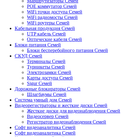
Маршрутизаторы Семей
POE коммутатор Семей
WiFi точки доступа Семей
WiFi радиомосты Семей
WiFi роутеры Семей
Кабельная продукция Семей
UTP кабель Семей
Оптические кабеля Семей
Блоки питания Семей
Блоки бесперебойного питания Семей
СКУД Семей
Терминалы Семей
Турникеты Семей
Электрозамки Семей
Карты доступа Семей
Sigur Семей
Дорожные блокираторы Семей
Шлагбаумы Семей
Система умный дом Семей
Видеорегистраторы и жесткие диски Семей
Жесткие диски для видеонаблюдения Семей
Видеосервер Семей
Регистратор видеонаблюдения Семей
Софт видеоаналитика Семей
Софт видеоаналитика Семей