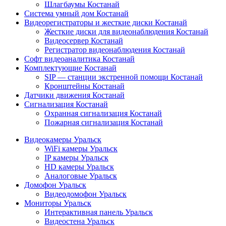
Шлагбаумы Костанай
Система умный дом Костанай
Видеорегистраторы и жесткие диски Костанай
Жесткие диски для видеонаблюдения Костанай
Видеосервер Костанай
Регистратор видеонаблюдения Костанай
Софт видеоаналитика Костанай
Комплектующие Костанай
SIP — станции экстренной помощи Костанай
Кронштейны Костанай
Датчики движения Костанай
Сигнализация Костанай
Охранная сигнализация Костанай
Пожарная сигнализация Костанай
Видеокамеры Уральск
WiFi камеры Уральск
IP камеры Уральск
HD камеры Уральск
Аналоговые Уральск
Домофон Уральск
Видеодомофон Уральск
Мониторы Уральск
Интерактивная панель Уральск
Видеостена Уральск