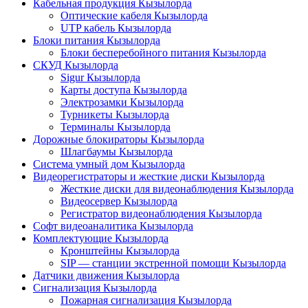
Кабельная продукция Кызылорда
Оптические кабеля Кызылорда
UTP кабель Кызылорда
Блоки питания Кызылорда
Блоки бесперебойного питания Кызылорда
СКУД Кызылорда
Sigur Кызылорда
Карты доступа Кызылорда
Электрозамки Кызылорда
Турникеты Кызылорда
Терминалы Кызылорда
Дорожные блокираторы Кызылорда
Шлагбаумы Кызылорда
Система умный дом Кызылорда
Видеорегистраторы и жесткие диски Кызылорда
Жесткие диски для видеонаблюдения Кызылорда
Видеосервер Кызылорда
Регистратор видеонаблюдения Кызылорда
Софт видеоаналитика Кызылорда
Комплектующие Кызылорда
Кронштейны Кызылорда
SIP — станции экстренной помощи Кызылорда
Датчики движения Кызылорда
Сигнализация Кызылорда
Пожарная сигнализация Кызылорда