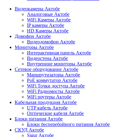
Видеокамеры Актобе
Аналоговые Актобе
WiFi Камеры Актобе
IP камеры Актобе
HD Камеры Актобе
Домофон Актобе
Видеодомофон Актобе
Мониторы Актобе
Интерактивная панель Актобе
Видеостена Актобе
Внутренние мониторы Актобе
Сетевое оборудование Актобе
Маршрутизаторы Актобе
PoE коммутатор Актобе
WiFi Точки доступа Актобе
WiFi Радиомосты Актобе
WiFi роутеры Актобе
Кабельная продукция Актобе
UTP кабель Актобе
Оптические кабеля Актобе
Блоки питания Актобе
Блоки бесперебойного питания Актобе
СКУД Актобе
Sigur Актобе