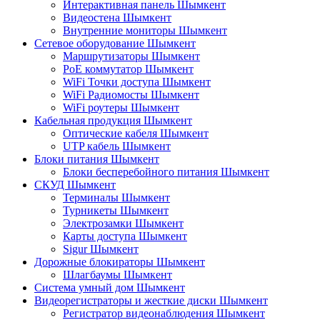
Интерактивная панель Шымкент
Видеостена Шымкент
Внутренние мониторы Шымкент
Сетевое оборудование Шымкент
Маршрутизаторы Шымкент
PoE коммутатор Шымкент
WiFi Точки доступа Шымкент
WiFi Радиомосты Шымкент
WiFi роутеры Шымкент
Кабельная продукция Шымкент
Оптические кабеля Шымкент
UTP кабель Шымкент
Блоки питания Шымкент
Блоки бесперебойного питания Шымкент
СКУД Шымкент
Терминалы Шымкент
Турникеты Шымкент
Электрозамки Шымкент
Карты доступа Шымкент
Sigur Шымкент
Дорожные блокираторы Шымкент
Шлагбаумы Шымкент
Система умный дом Шымкент
Видеорегистраторы и жесткие диски Шымкент
Регистратор видеонаблюдения Шымкент