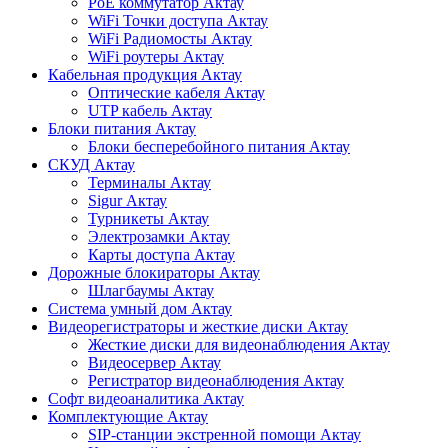
PoE коммутатор Актау
WiFi Точки доступа Актау
WiFi Радиомосты Актау
WiFi роутеры Актау
Кабельная продукция Актау
Оптические кабеля Актау
UTP кабель Актау
Блоки питания Актау
Блоки бесперебойного питания Актау
СКУД Актау
Терминалы Актау
Sigur Актау
Турникеты Актау
Электрозамки Актау
Карты доступа Актау
Дорожные блокираторы Актау
Шлагбаумы Актау
Система умный дом Актау
Видеорегистраторы и жесткие диски Актау
Жесткие диски для видеонаблюдения Актау
Видеосервер Актау
Регистратор видеонаблюдения Актау
Софт видеоаналитика Актау
Комплектующие Актау
SIP-станции экстренной помощи Актау