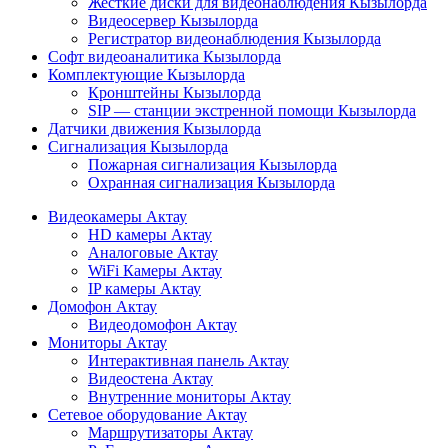
Жесткие диски для видеонаблюдения Кызылорда
Видеосервер Кызылорда
Регистратор видеонаблюдения Кызылорда
Софт видеоаналитика Кызылорда
Комплектующие Кызылорда
Кронштейны Кызылорда
SIP — станции экстренной помощи Кызылорда
Датчики движения Кызылорда
Сигнализация Кызылорда
Пожарная сигнализация Кызылорда
Охранная сигнализация Кызылорда
Видеокамеры Актау
HD камеры Актау
Аналоговые Актау
WiFi Камеры Актау
IP камеры Актау
Домофон Актау
Видеодомофон Актау
Мониторы Актау
Интерактивная панель Актау
Видеостена Актау
Внутренние мониторы Актау
Сетевое оборудование Актау
Маршрутизаторы Актау