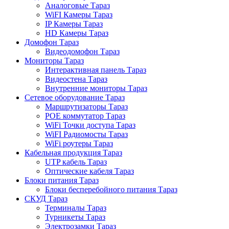
Аналоговые Тараз
WiFI Камеры Тараз
IP Камеры Тараз
HD Камеры Тараз
Домофон Тараз
Видеодомофон Тараз
Мониторы Тараз
Интерактивная панель Тараз
Видеостена Тараз
Внутренние мониторы Тараз
Сетевое оборудование Тараз
Маршрутизаторы Тараз
POE коммутатор Тараз
WiFi Точки доступа Тараз
WiFI Радиомосты Тараз
WiFi роутеры Тараз
Кабельная продукция Тараз
UTP кабель Тараз
Оптические кабеля Тараз
Блоки питания Тараз
Блоки бесперебойного питания Тараз
СКУД Тараз
Терминалы Тараз
Турникеты Тараз
Электрозамки Тараз