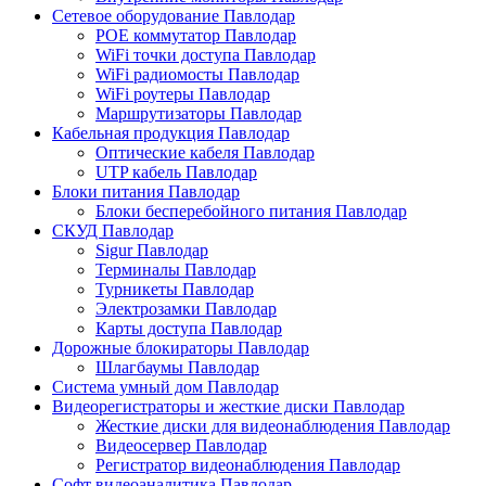
Сетевое оборудование Павлодар
POE коммутатор Павлодар
WiFi точки доступа Павлодар
WiFi радиомосты Павлодар
WiFi роутеры Павлодар
Маршрутизаторы Павлодар
Кабельная продукция Павлодар
Оптические кабеля Павлодар
UTP кабель Павлодар
Блоки питания Павлодар
Блоки бесперебойного питания Павлодар
СКУД Павлодар
Sigur Павлодар
Терминалы Павлодар
Турникеты Павлодар
Электрозамки Павлодар
Карты доступа Павлодар
Дорожные блокираторы Павлодар
Шлагбаумы Павлодар
Система умный дом Павлодар
Видеорегистраторы и жесткие диски Павлодар
Жесткие диски для видеонаблюдения Павлодар
Видеосервер Павлодар
Регистратор видеонаблюдения Павлодар
Софт видеоаналитика Павлодар