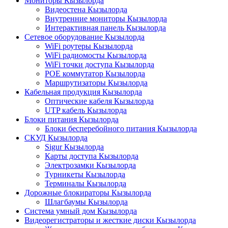
Мониторы Кызылорда
Видеостена Кызылорда
Внутренние мониторы Кызылорда
Интерактивная панель Кызылорда
Сетевое оборудование Кызылорда
WiFi роутеры Кызылорда
WiFi радиомосты Кызылорда
WiFi точки доступа Кызылорда
POE коммутатор Кызылорда
Маршрутизаторы Кызылорда
Кабельная продукция Кызылорда
Оптические кабеля Кызылорда
UTP кабель Кызылорда
Блоки питания Кызылорда
Блоки бесперебойного питания Кызылорда
СКУД Кызылорда
Sigur Кызылорда
Карты доступа Кызылорда
Электрозамки Кызылорда
Турникеты Кызылорда
Терминалы Кызылорда
Дорожные блокираторы Кызылорда
Шлагбаумы Кызылорда
Система умный дом Кызылорда
Видеорегистраторы и жесткие диски Кызылорда