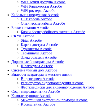
WiFi Точки доступа Актобе
WiFi Радиомосты Актобе
WiFi роутеры Актобе
Кабельная продукция Актобе
UTP кабель Актобе
Оптические кабеля Актобе
Блоки питания Актобе
Блоки бесперебойного питания Актобе
СКУД Актобе
Sigur Актобе
Карты доступа Актобе
Турникеты Актобе
Терминалы Актобе
Электрозамки Актобе
Дорожные блокираторы Актобе
Шлагбаумы Актобе
Система умный дом Актобе
Видеорегистраторы и жесткие диски
Видеосервер Актобе
Регистратор видеонаблюдения Актобе
Жесткие диски для видеонаблюдения Актобе
Софт видеоаналитика Актобе
Комплектующие Актобе
SIP-станции экстренной помощи Актобе
Кронштейны Актобе