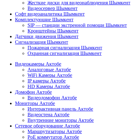
Жесткие диски для видеонаблюдения Шымкент
Видеосервер Шымкент
Софт видеоаналитика Шымкент
Комплектующие Шымкент
SIP — станции экстренной помощи Шымкент
Кронштейны Шымкент
Датчики движения Шымкент
Сигнализация Шымкент
Пожарная сигнализация Шымкент
Охранная сигнализация Шымкент
Видеокамеры Актобе
Аналоговые Актобе
WiFi Камеры Актобе
IP камеры Актобе
HD Камеры Актобе
Домофон Актобе
Видеодомофон Актобе
Мониторы Актобе
Интерактивная панель Актобе
Видеостена Актобе
Внутренние мониторы Актобе
Сетевое оборудование Актобе
Маршрутизаторы Актобе
PoE коммутатор Актобе