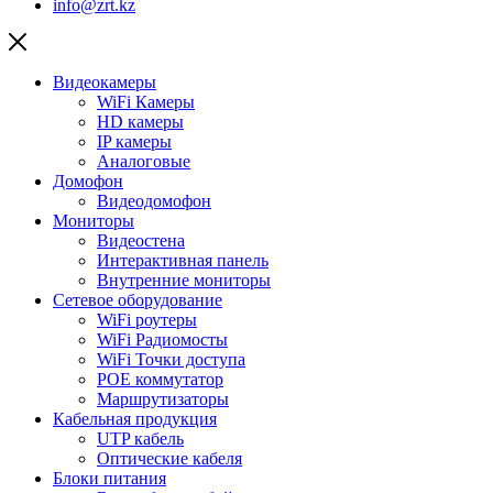
info@zrt.kz
Видеокамеры
WiFi Камеры
HD камеры
IP камеры
Аналоговые
Домофон
Видеодомофон
Мониторы
Видеостена
Интерактивная панель
Внутренние мониторы
Сетевое оборудование
WiFi роутеры
WiFi Радиомосты
WiFi Точки доступа
POE коммутатор
Маршрутизаторы
Кабельная продукция
UTP кабель
Оптические кабеля
Блоки питания