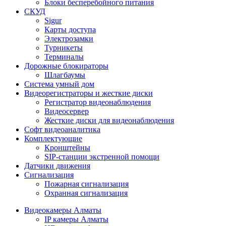
Блоки бесперебойного питания
СКУД
Sigur
Карты доступа
Электрозамки
Турникеты
Терминалы
Дорожные блокираторы
Шлагбаумы
Cистема умный дом
Видеорегистраторы и жесткие диски
Регистратор видеонаблюдения
Видеосервер
Жесткие диски для видеонаблюдения
Софт видеоаналитика
Комплектующие
Кронштейны
SIP-станции экстренной помощи
Датчики движения
Сигнализация
Пожарная сигнализация
Охранная сигнализация
Видеокамеры Алматы
IP камеры Алматы