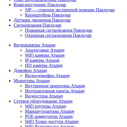
Комплектующие Павлодар
SIP — станции экстренной помощи Павлодар
Кронштейны Павлодар
Датчики движения Павлодар
Сигнализация Павлодар
Пожарная сигнализация Павлодар
Охранная сигнализация Павлодар
Видеокамеры Атырау
Аналоговые Атырау
WiFi камеры Атырау
IP камеры Атырау
HD камеры Атырау
Домофон Атырау
Видеодомофно Атырау
Мониторы Атырау
Внутренние мониторы Атырау
Интерактивная панель Атырау
Видеостена Атырау
Сетевое оборудование Атырау
WiFi роутеры Атырау
Маршрутизаторы Атырау
POE коммутатор Атырау
WiFi Точки доступа Атырау
WiFi Радиомосты Атырау