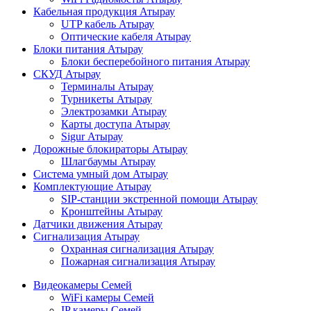
Кабельная продукция Атырау
UTP кабель Атырау
Оптические кабеля Атырау
Блоки питания Атырау
Блоки бесперебойного питания Атырау
СКУД Атырау
Терминалы Атырау
Турникеты Атырау
Электрозамки Атырау
Карты доступа Атырау
Sigur Атырау
Дорожные блокираторы Атырау
Шлагбаумы Атырау
Система умный дом Атырау
Комплектующие Атырау
SIP-станции экстренной помощи Атырау
Кронштейны Атырау
Датчики движения Атырау
Сигнализация Атырау
Охранная сигнализация Атырау
Пожарная сигнализация Атырау
Видеокамеры Семей
WiFi камеры Семей
IP камеры Семей